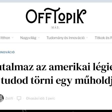
MÁS.
Itthon
Nagyvilág
Tudomány és Innováció
Titkok és 
NNOVÁCIÓ
talmaz az amerikai légi
l tudod törni egy műhold
Zsófi
Olvasási idő: 1 perc