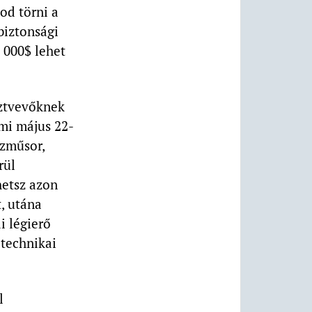
dod törni a
rbiztonsági
 000$ lehet
sztvevőknek
ami május 22-
ízműsor,
rül
hetsz azon
, utána
i légierő
 technikai
l