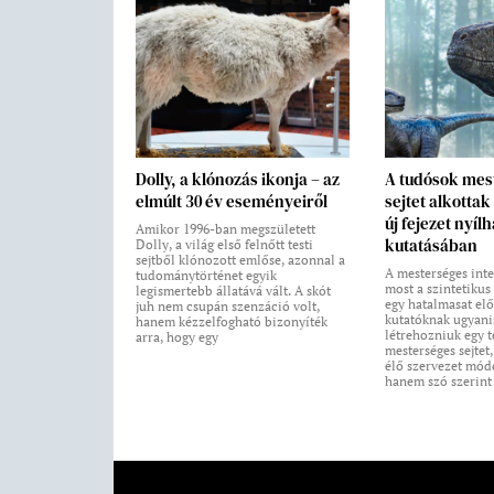
Dolly, a klónozás ikonja – az
A tudósok mes
elmúlt 30 év eseményeiről
sejtet alkotta
új fejezet nyílh
Amikor 1996-ban megszületett
kutatásában
Dolly, a világ első felnőtt testi
sejtből klónozott emlőse, azonnal a
A mesterséges inte
tudománytörténet egyik
most a szintetikus
legismertebb állatává vált. A skót
egy hatalmasat elő
juh nem csupán szenzáció volt,
kutatóknak ugyanis
hanem kézzelfogható bizonyíték
létrehozniuk egy t
arra, hogy egy
mesterséges sejtet
élő szervezet módo
hanem szó szerint