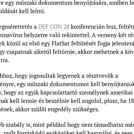
re egy műszaki dokumentum benyújtására, amiben le
ldását kell leírni.
egmérettetés a
DEF CON 28
konferencián lesz, felté
ronavírus helyzetre való tekintettel. A verseny két ré
k közül az első egy FlatSat feltörését fogja jelenten
gy csapatnak sikerül feltörnie, akkor mehetnek a kö
tra.
ahhoz, hogy jogosultak legyenek a résztvevők a
nyre, egy műszaki dokumentumot kell benyújtaniuk
, hogy az egyik kapcsolattartó személynek amerikai
ak kell lennie és beszélnie kell angolul, plusz, ha 18
nének, akkor szülői engedély szükséges.
éb szabály is, mint például hogy nem támadhatsz má
, nyílt forráskódú eszközöket kell használni, és nem