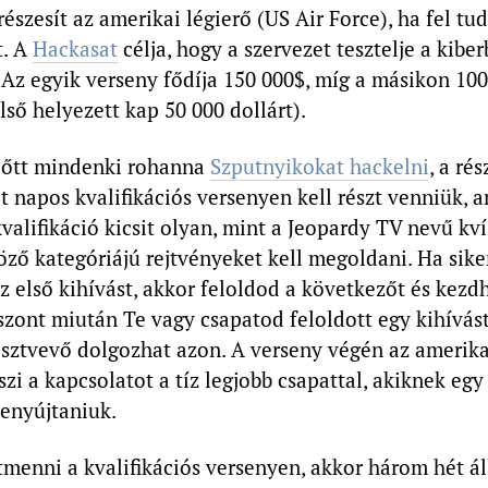
észesít az amerikai légierő (US Air Force), ha fel tu
t. A
Hackasat
célja, hogy a szervezet tesztelje a kibe
 Az egyik verseny fődíja 150 000$, míg a másikon 100
első helyezett kap 50 000 dollárt).
lőtt mindenki rohanna
Szputnyikokat hackelni
, a ré
t napos kvalifikációs versenyen kell részt venniük, 
kvalifikáció kicsit olyan, mint a Jeopardy TV nevű kv
ző kategóriájú rejtvényeket kell megoldani. Ha sike
 első kihívást, akkor feloldod a következőt és kezd
szont miután Te vagy csapatod feloldott egy kihívást
sztvevő dolgozhat azon. A verseny végén az amerika
eszi a kapcsolatot a tíz legjobb csapattal, akiknek egy
 benyújtaniuk.
tmenni a kvalifikációs versenyen, akkor három hét ál