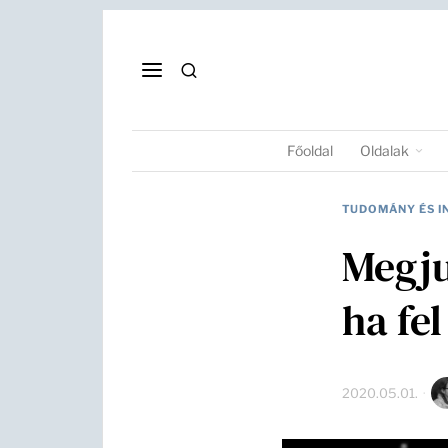
Főoldal
Oldalak
TUDOMÁNY ÉS I
Megju
ha fe
2020.05.01.