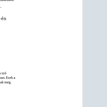
.
2-én
n szó
ban. Ezek a
nak meg.