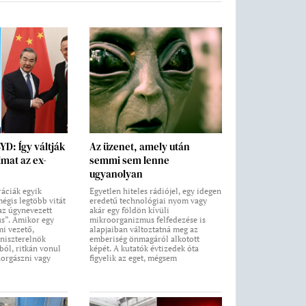
BYD: Így váltják
Az üzenet, amely után
lmat az ex-
semmi sem lenne
ugyanolyan
áciák egyik
Egyetlen hiteles rádiójel, egy idegen
égis legtöbb vitát
eredetű technológiai nyom vagy
 az úgynevezett
akár egy földön kívüli
us”. Amikor egy
mikroorganizmus felfedezése is
i vezető,
alapjaiban változtatná meg az
niszterelnök
emberiség önmagáról alkotott
ból, ritkán vonul
képét. A kutatók évtizedek óta
horgászni vagy
figyelik az eget, mégsem