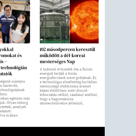
nyokkal
102 másodpercen keresztül
 romokat és
működött a dél-koreai
is –
mesterséges Nap
technológián
A tudósok évtizedek óta a fúziós
utatók
energiát tartják a tiszta
energiaforrások szent gráljának. Ez
ségünk számára
a technológia elméletileg korlátlan
n kártevők,
mennyiségű elektromos áramot
echnológiájának
képes előállítani szén-dioxid-
tközi
kibocsátás nélkül, ráadásul anélkül,
onban egészen más
hogy a hagyományos
juk. Olyan kiborg
atomerőművekre jellemző,
sztettek, amelyek
mtatott
elve órákon