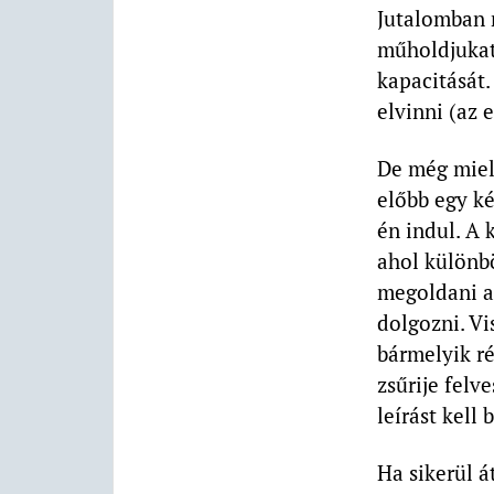
Jutalomban r
műholdjuka
kapacitását.
elvinni (az 
De még mie
előbb egy ké
én indul. A 
ahol különbö
megoldani az
dolgozni. Vi
bármelyik ré
zsűrije felv
leírást kell
Ha sikerül á