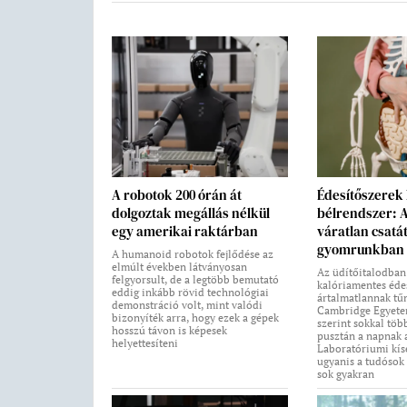
A robotok 200 órán át
Édesítőszerek
dolgoztak megállás nélkül
bélrendszer: 
egy amerikai raktárban
váratlan csatát
gyomrunkban
A humanoid robotok fejlődése az
elmúlt években látványosan
Az üdítőitalodban
felgyorsult, de a legtöbb bemutató
kalóriamentes éde
eddig inkább rövid technológiai
ártalmatlannak tűn
demonstráció volt, mint valódi
Cambridge Egyetem
bizonyíték arra, hogy ezek a gépek
szerint sokkal töb
hosszú távon is képesek
pusztán a napnak 
helyettesíteni
Laboratóriumi kís
ugyanis a tudósok
sok gyakran