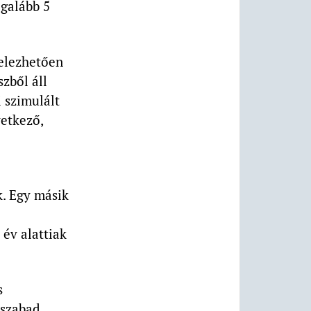
galább 5
telezhetően
szből áll
i szimulált
vetkező,
. Egy másik
 év alattiak
s
 szabad