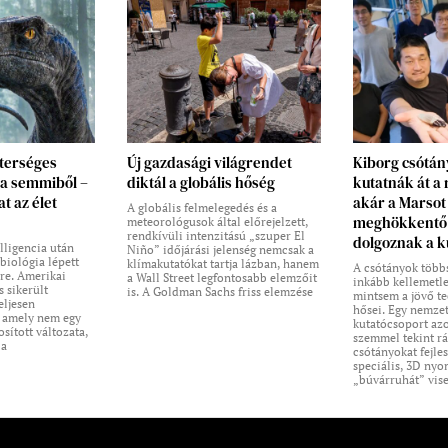
terséges
Új gazdasági világrendet
Kiborg csótá
k a semmiből –
diktál a globális hőség
kutatnák át a
at az élet
akár a Marsot 
A globális felmelegedés és a
meghökkentő 
meteorológusok által előrejelzett,
rendkívüli intenzitású „szuper El
dolgoznak a k
lligencia után
Niño” időjárási jelenség nemcsak a
 biológia lépett
klímakutatókat tartja lázban, hanem
A csótányok több
re. Amerikai
a Wall Street legfontosabb elemzőit
inkább kellemetle
 sikerült
is. A Goldman Sachs friss elemzése
mintsem a jövő t
eljesen
hősei. Egy nemze
, amely nem egy
kutatócsoport az
sított változata,
szemmel tekint rá
 a
csótányokat fejle
speciális, 3D nyo
„búvárruhát” vis