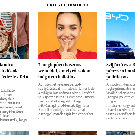
LATEST FROM BLOG
 kontra
7 meglepően hasznos
Szijjártó és a 
A tudósok
weboldal, amelyről sokan
pénzre a hata
 fedeztek fel a
még nem hallottak
politikusok
Az internet legnépszerűbb
A modern demokr
szolgáltatásait mindenki ismeri, de
legizgalmasabb, m
 található
a világhálón számos olyan kevésbé
kiváltó jelensége
sítőszer
felkapott eszköz is elérhető, amely
„forgóajtó-effekt
het, de a
percek alatt megoldhat egy
magas rangú állam
 új kutatása
hétköznapi problémát. Egy friss
miniszter vagy mi
bet tehet, mint
Reddit-beszélgetés résztvevői
távozik a hivatalá
a megédesítése.
összegyűjtötték saját kedvenceiket –
vissza csendben 
érletekben
ezek
emlékiratokat
 kimutatták, hogy