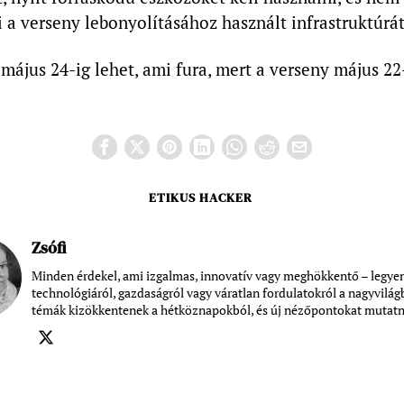
a verseny lebonyolításához használt infrastruktúrát
 május 24-ig lehet, ami fura, mert a verseny május 2
ETIKUS HACKER
Zsófi
Minden érdekel, ami izgalmas, innovatív vagy meghökkentő – legye
technológiáról, gazdaságról vagy váratlan fordulatokról a nagyvilág
témák kizökkentenek a hétköznapokból, és új nézőpontokat mutat