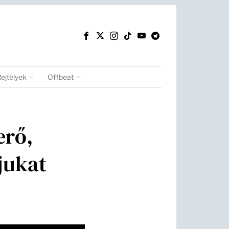
Rejtélyek
Offbeat
erő,
jukat