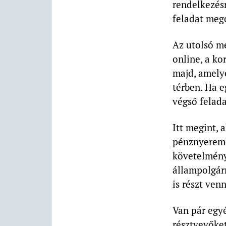
rendelkezés
feladat mego
Az utolsó m
online, a ko
majd, amelye
térben. Ha e
végső felada
Itt megint, 
pénznyeremé
követelmény
állampolgárn
is részt ven
Van pár egy
résztvevőket