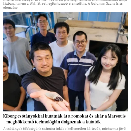
lázban, hanem a Wall Street legfontosabb elemzőit is. A Goldman Sachs friss
elemzése
Kiborg csótányokkal kutatnák át a romokat és akár a Marsot is
– meghökkentő technológián dolgoznak a kutatók
A csótányok többségünk számára inkább kellemetlen kártevők, mintsem a jövő