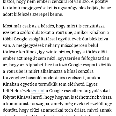
biztos, hogy nem emberi cenzúráról van szó. A pozitív
tartalmú megjegyzéseket is ugyanúgy blokkolják, ha az
adott kifejezés szerepel benne.
Most már csak az a kérdés, hogy miért is cenzúrázza
ezeket a szófordulatokat a YouTube, amikor Kínában a
többi Google szolgáltatással együtt évek óta blokkolva
van. A megjegyzések néhány másodpercen belül
törlésre kerülnek, így szinte biztos, hogy a törlés előtt
ember azt még át sem nézi. Egyszerűen felfoghatatlan
az, hogy az Alphabet-hez tartozó Google csoport köztük
a YouTube is miért alkalmazza a kínai cenzúra
törvényhez hasonló moderációs rendszert, amikor
Kínában egyetlen termékük sem elérhető. Egyes
feltételezések
szerint
a Google csendben tárgyalásokat
folytat Kínával arról, hogy hogyan is térhetnének vissza
a kommunista országba, amely még évekkel ezelőtt úgy
döntött, hogy elűzi az amerikai tech óriást, mivel annak