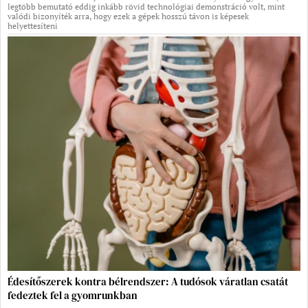
legtöbb bemutató eddig inkább rövid technológiai demonstráció volt, mint
valódi bizonyíték arra, hogy ezek a gépek hosszú távon is képesek
helyettesíteni
Édesítőszerek kontra bélrendszer: A tudósok váratlan csatát
fedeztek fel a gyomrunkban