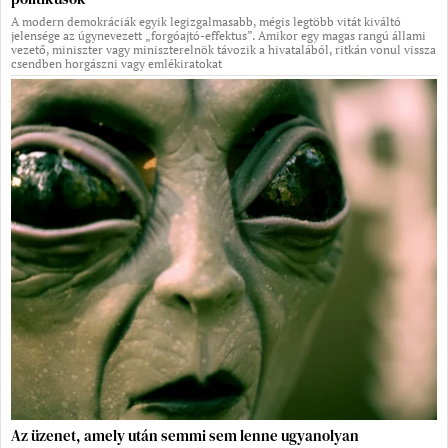
A modern demokráciák egyik legizgalmasabb, mégis legtöbb vitát kiváltó
jelensége az úgynevezett „forgóajtó-effektus”. Amikor egy magas rangú állami
vezető, miniszter vagy miniszterelnök távozik a hivatalából, ritkán vonul vissza
csendben horgászni vagy emlékiratokat
Az üzenet, amely után semmi sem lenne ugyanolyan