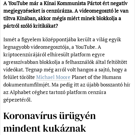
A YouTube már a Kínai Kommunista Pártot ért negatív
megjegyzéseket is cenzúrázza. A videomegosztó le van
tiltva Kínában, akkor mégis miért minek blokkolja a
pártról szóló kritikákat?
Ismét a figyelem középpontjába került a világ egyik
legnagyobb videomegosztója, a YouTube. A
kriptocenzúrájáról elhíresült platform egyre
agresszívabban blokkolja a felhasználók által feltöltött
videókat. Tegnap még arról volt hangos a sajtó, hogy a
felület törölte
Michael Moore
Planet of the Humans
dokumentumfilmjét. Ma pedig itt az újabb bosszantó hír
az Alphabet céghez tartozó platform cenzúra
gépezetéről.
Koronavírus ürügyén
mindent kukáznak