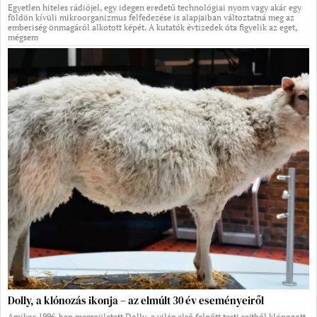
Egyetlen hiteles rádiójel, egy idegen eredetű technológiai nyom vagy akár egy
földön kívüli mikroorganizmus felfedezése is alapjaiban változtatná meg az
emberiség önmagáról alkotott képét. A kutatók évtizedek óta figyelik az eget,
mégsem
Dolly, a klónozás ikonja – az elmúlt 30 év eseményeiről
Amikor 1996-ban megszületett Dolly, a világ első felnőtt testi sejtből klónozott