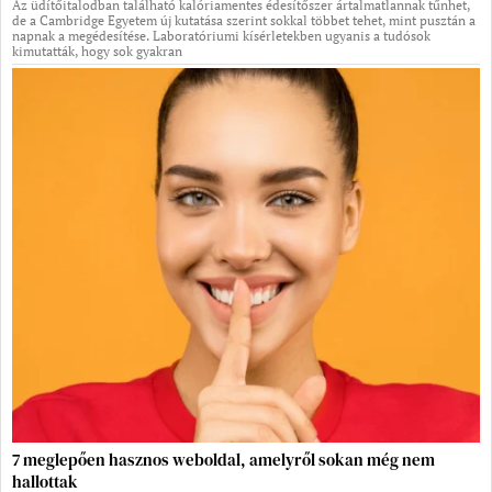
Az üdítőitalodban található kalóriamentes édesítőszer ártalmatlannak tűnhet,
de a Cambridge Egyetem új kutatása szerint sokkal többet tehet, mint pusztán a
napnak a megédesítése. Laboratóriumi kísérletekben ugyanis a tudósok
kimutatták, hogy sok gyakran
7 meglepően hasznos weboldal, amelyről sokan még nem
hallottak