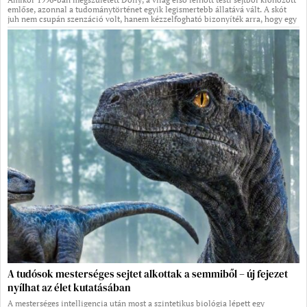
emlőse, azonnal a tudománytörténet egyik legismertebb állatává vált. A skót
juh nem csupán szenzáció volt, hanem kézzelfogható bizonyíték arra, hogy egy
A tudósok mesterséges sejtet alkottak a semmiből – új fejezet
nyílhat az élet kutatásában
A mesterséges intelligencia után most a szintetikus biológia lépett egy