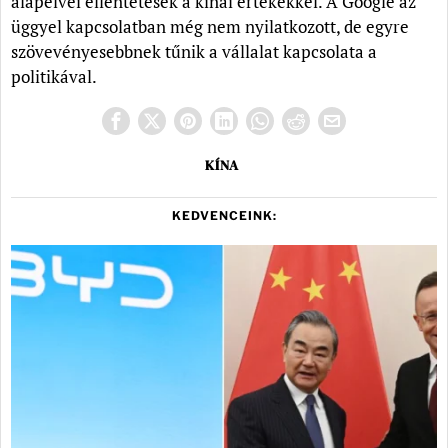
alapelvei ellentétesek a kínai értékekkel. A Google az
üggyel kapcsolatban még nem nyilatkozott, de egyre
szövevényesebbnek tűnik a vállalat kapcsolata a
politikával.
KÍNA
KEDVENCEINK: