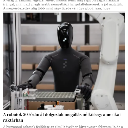
A világ társadalmai egészen eltérő módon ítélik meg saját országuk haladási
irányát, amint azt a legfrissebb nemzetközi hangulatfelmérések is jól mutatják.
A megkérdezettek alig több mint négy tizede véli úgy globálisan, hogy
A robotok 200 órán át dolgoztak megállás nélkül egy amerikai
raktárban
A humanoid robotok fejlődése az elmúlt években látványosan felgyorsult, de a