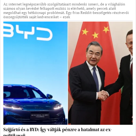
Az internet legnépszerűbb szolgáltatásait mindenki ismeri, de a világhálón
számos olyan kevésbé felkapott eszköz is elérhető, amely percek alatt
megoldhat egy hétköznapi problémát. Egy friss Reddit-beszélgetés résztvevői
összegyűjtötték saját kedvenceiket – ezek
Szijjártó és a BYD: Így váltják pénzre a hatalmat az ex-
politikusok