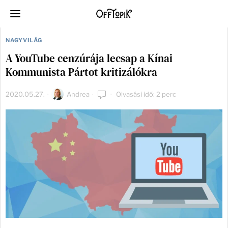
NAGYVILÁG
A YouTube cenzúrája lecsap a Kínai
Kommunista Pártot kritizálókra
2020.05.27.
Andrea
Olvasási idő: 2 perc