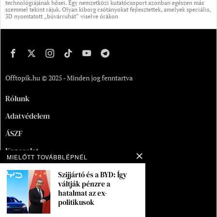
technológiájának hősei. Egy nemzetközi kutatócsoport azonban egészen más
szemmel tekint rájuk. Olyan kiborg csótányokat fejlesztettek, amelyek speciális,
3D nyomtatott „búvárruhát” viselve órákon
Offtopik.hu © 2025 - Minden jog fenntartva
Rólunk
Adatvédelem
ÁSZF
Kapcsolat
MIELŐTT TOVÁBBLÉPNÉL
Oldaltérkép
Szijjártó és a BYD: Így
váltják pénzre a
Segítség
hatalmat az ex-
politikusok
Munka