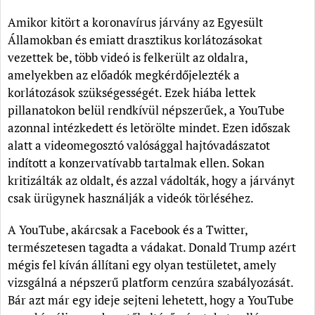
Amikor kitört a koronavírus járvány az Egyesült
Államokban és emiatt drasztikus korlátozásokat
vezettek be, több videó is felkerült az oldalra,
amelyekben az előadók megkérdőjelezték a
korlátozások szükségességét. Ezek hiába lettek
pillanatokon belül rendkívül népszerűek, a YouTube
azonnal intézkedett és letörölte mindet. Ezen időszak
alatt a videomegosztó valósággal hajtóvadászatot
indított a konzervatívabb tartalmak ellen. Sokan
kritizálták az oldalt, és azzal vádolták, hogy a járványt
csak ürügynek használják a videók törléséhez.
A YouTube, akárcsak a Facebook és a Twitter,
természetesen tagadta a vádakat. Donald Trump azért
mégis fel kíván állítani egy olyan testületet, amely
vizsgálná a népszerű platform cenzúra szabályozását.
Bár azt már egy ideje sejteni lehetett, hogy a YouTube