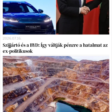
2026.07.16.
Szijjártó és a BYD: Így váltják pénzre a hatalmat az
ex-politikusok