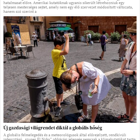
hatalmasat előre. Amerikai kutatóknak ugyanis sikerült létrehozniuk egy
teljesen mesterséges sejtet, amely nem egy élő szervezet módosított változata,
hanem szó szerint a
Új gazdasági világrendet diktál a globális hőség
A globális felmelegedés és a meteorológusok által előrejelzett, rendkívüli
intenzitású „szuper El Niño” időjárási jelenség nemcsak a klímakutatókat tartja