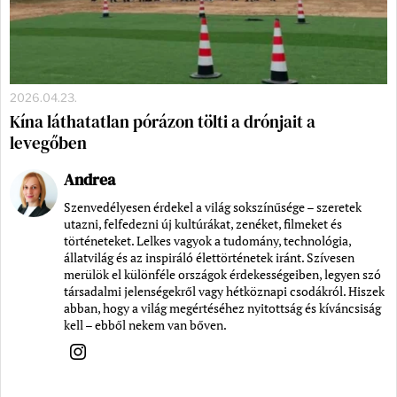
2026.04.23.
Kína láthatatlan pórázon tölti a drónjait a
levegőben
Andrea
Szenvedélyesen érdekel a világ sokszínűsége – szeretek
utazni, felfedezni új kultúrákat, zenéket, filmeket és
történeteket. Lelkes vagyok a tudomány, technológia,
állatvilág és az inspiráló élettörténetek iránt. Szívesen
merülök el különféle országok érdekességeiben, legyen szó
társadalmi jelenségekről vagy hétköznapi csodákról. Hiszek
abban, hogy a világ megértéséhez nyitottság és kíváncsiság
kell – ebből nekem van bőven.