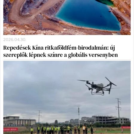
2026.04.30.
Repedések Kína ritkaföldfém-birodalmán: új
szereplők lépnek színre a globális versenyben