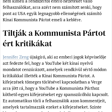
nem kíméli a rendszertől eltérő nézeteket valló
felhasználókat, arra azért nem számított senki, hogy
pont az USA egyik legnagyobb ellenségének számító
Kínai Kommunista Pártot emeli a keblére.
Tiltják a Kommunista Pártot
ért kritikákat
Jennifer Zeng
újságíró, aki az emberi jogok képviselője
azt fedezte fel, hogy a YouTube két kínai nyelvű
mondatot cenzúrázott, amelyek rendkívül sértő módon
kritikákkal illették a Kínai Kommunista Pártot. A
kifejezések tömeges törlésével kapcsolatban a Verge
arra jött rá, hogy a YouTube a Kommunista Párthoz
köthető egyes kifejezéseket egy spamszűrőhöz kapcsolt.
Ez automatikus törli a felhasználók azon kommentjeit,
amelyek tartalmazzák ezeket a kifejezéseket. Szinte