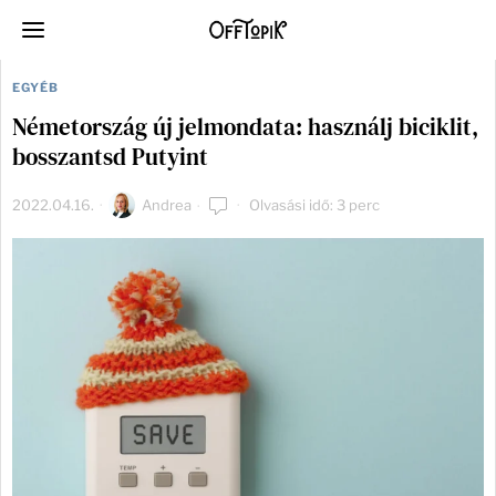
EGYÉB
Németország új jelmondata: használj biciklit,
bosszantsd Putyint
2022.04.16.
Andrea
Olvasási idő: 3 perc