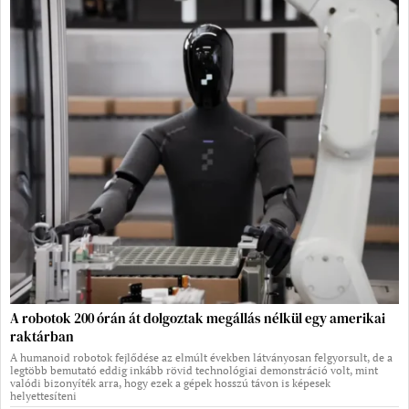
A robotok 200 órán át dolgoztak megállás nélkül egy amerikai
raktárban
A humanoid robotok fejlődése az elmúlt években látványosan felgyorsult, de a
legtöbb bemutató eddig inkább rövid technológiai demonstráció volt, mint
valódi bizonyíték arra, hogy ezek a gépek hosszú távon is képesek
helyettesíteni