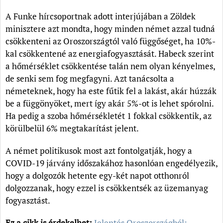
A Funke hírcsoportnak adott interjújában a Zöldek
minisztere azt mondta, hogy minden német azzal tudná
csökkenteni az Oroszországtól való függőséget, ha 10%-
kal csökkentené az energiafogyasztását. Habeck szerint
a hőmérséklet csökkentése talán nem olyan kényelmes,
de senki sem fog megfagyni. Azt tanácsolta a
németeknek, hogy ha este fűtik fel a lakást, akár húzzák
be a függönyöket, mert így akár 5%-ot is lehet spórolni.
Ha pedig a szoba hőmérsékletét 1 fokkal csökkentik, az
körülbelül 6% megtakarítást jelent.
A német politikusok most azt fontolgatják, hogy a
COVID-19 járvány időszakához hasonlóan engedélyezik,
hogy a dolgozók hetente egy-két napot otthonról
dolgozzanak, hogy ezzel is csökkentsék az üzemanyag
fogyasztást.
Ez a cikk is érdekelhet:
Jelentés Oroszországból: