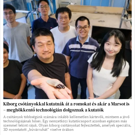
Kiborg csótányokkal kutatnák át a romokat és akár a Marsot is
– meghökkentő technológián dolgoznak a kutatók
A csótányok többségünk számára inkább kellemetlen kártevők, mintsem a jövő
technológiájának hősei. Egy nemzetközi kutatócsoport azonban egészen más
szemmel tekint rájuk. Olyan kiborg csótányokat fejlesztettek, amelyek speciális,
3D nyomtatott „búvárruhát” viselve órákon