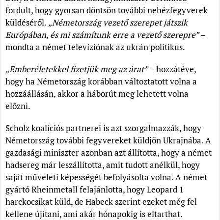
fordult, hogy gyorsan döntsön további nehézfegyverek
küldéséről.
„Németország vezető szerepet játszik
Európában, és mi számítunk erre a vezető szerepre”
–
mondta a német televíziónak az ukrán politikus.
„Emberéletekkel fizetjük meg az árat”
– hozzátéve,
hogy ha Németország korábban változtatott volna a
hozzáállásán, akkor a háborút meg lehetett volna
előzni.
Scholz koalíciós partnerei is azt szorgalmazzák, hogy
Németország további fegyvereket küldjön Ukrajnába. A
gazdasági miniszter azonban azt állította, hogy a német
hadsereg már leszállította, amit tudott anélkül, hogy
saját műveleti képességét befolyásolta volna. A német
gyártó Rheinmetall felajánlotta, hogy Leopard 1
harckocsikat küld, de Habeck szerint ezeket még fel
kellene újítani, ami akár hónapokig is eltarthat.