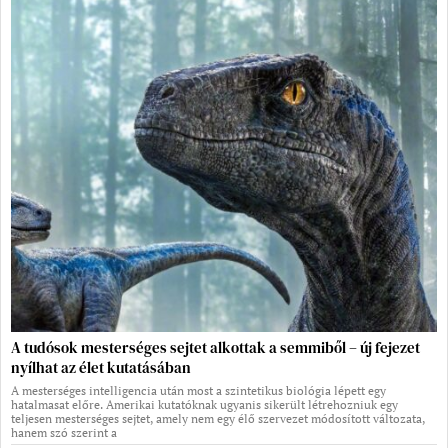
A tudósok mesterséges sejtet alkottak a semmiből – új fejezet
nyílhat az élet kutatásában
A mesterséges intelligencia után most a szintetikus biológia lépett egy
hatalmasat előre. Amerikai kutatóknak ugyanis sikerült létrehozniuk egy
teljesen mesterséges sejtet, amely nem egy élő szervezet módosított változata,
hanem szó szerint a