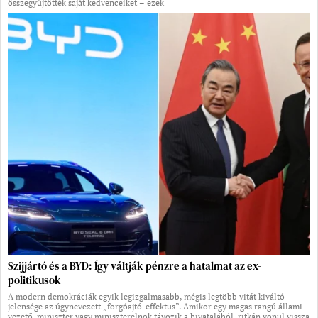
összegyűjtötték saját kedvenceiket – ezek
Szijjártó és a BYD: Így váltják pénzre a hatalmat az ex-
politikusok
A modern demokráciák egyik legizgalmasabb, mégis legtöbb vitát kiváltó
jelensége az úgynevezett „forgóajtó-effektus”. Amikor egy magas rangú állami
vezető, miniszter vagy miniszterelnök távozik a hivatalából, ritkán vonul vissza