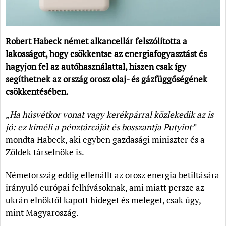
Robert Habeck német alkancellár felszólította a
lakosságot, hogy csökkentse az energiafogyasztást és
hagyjon fel az autóhasználattal, hiszen csak így
segíthetnek az ország orosz olaj- és gázfüggőségének
csökkentésében.
„Ha húsvétkor vonat vagy kerékpárral közlekedik az is
jó: ez kíméli a pénztárcáját és bosszantja Putyint”
–
mondta Habeck, aki egyben gazdasági miniszter és a
Zöldek társelnöke is.
Németország eddig ellenállt az orosz energia betiltására
irányuló európai felhívásoknak, ami miatt persze az
ukrán elnöktől kapott hideget és meleget, csak úgy,
mint Magyaroszág.