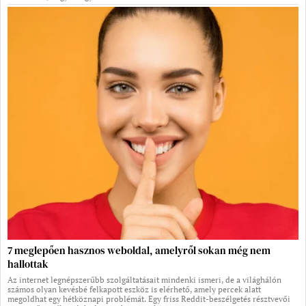
7 meglepően hasznos weboldal, amelyről sokan még nem
hallottak
Az internet legnépszerűbb szolgáltatásait mindenki ismeri, de a világhálón
számos olyan kevésbé felkapott eszköz is elérhető, amely percek alatt
megoldhat egy hétköznapi problémát. Egy friss Reddit-beszélgetés résztvevői