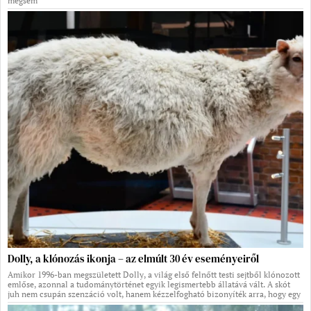
mégsem
Dolly, a klónozás ikonja – az elmúlt 30 év eseményeiről
Amikor 1996-ban megszületett Dolly, a világ első felnőtt testi sejtből klónozott
emlőse, azonnal a tudománytörténet egyik legismertebb állatává vált. A skót
juh nem csupán szenzáció volt, hanem kézzelfogható bizonyíték arra, hogy egy