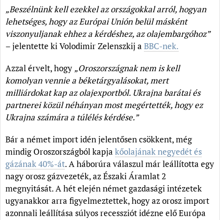
„Beszélnünk kell ezekkel az országokkal arról, hogyan
lehetséges, hogy az Európai Unión belül másként
viszonyuljanak ehhez a kérdéshez, az olajembargóhoz”
– jelentette ki Volodimir Zelenszkij a
BBC-nek.
Azzal érvelt, hogy
„Oroszországnak nem is kell
komolyan vennie a béketárgyalásokat, mert
milliárdokat kap az olajexportból. Ukrajna barátai és
partnerei közül néhányan most megértették, hogy ez
Ukrajna számára a túlélés kérdése.”
Bár a német import idén jelentősen csökkent, még
mindig Oroszországból kapja
kőolajának negyedét és
gázának 40%-át
. A háborúra válaszul már leállította egy
nagy orosz gázvezeték, az Északi Áramlat 2
megnyitását. A hét elején német gazdasági intézetek
ugyanakkor arra figyelmeztettek, hogy az orosz import
azonnali leállítása súlyos recessziót idézne elő Európa