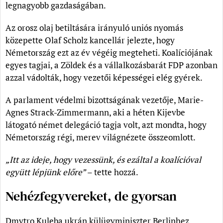
legnagyobb gazdaságában.
Az orosz olaj betiltására irányuló uniós nyomás
közepette Olaf Scholz kancellár jelezte, hogy
Németország ezt az év végéig megteheti. Koalíciójának
egyes tagjai, a Zöldek és a vállalkozásbarát FDP azonban
azzal vádolták, hogy vezetői képességei elég gyérek.
A parlament védelmi bizottságának vezetője, Marie-
Agnes Strack-Zimmermann, aki a héten Kijevbe
látogató német delegáció tagja volt, azt mondta, hogy
Németország régi, merev világnézete összeomlott.
„Itt az ideje, hogy vezessünk, és ezáltal a koalícióval
együtt lépjünk előre”
– tette hozzá.
Nehézfegyvereket, de gyorsan
Dmytro Kuleba ukrán külügyminiszter Berlinhez