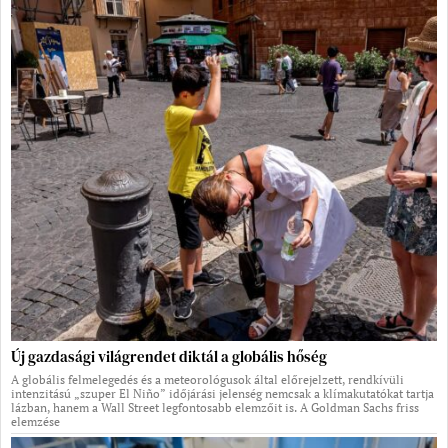
Új gazdasági világrendet diktál a globális hőség
A globális felmelegedés és a meteorológusok által előrejelzett, rendkívüli
intenzitású „szuper El Niño” időjárási jelenség nemcsak a klímakutatókat tartja
lázban, hanem a Wall Street legfontosabb elemzőit is. A Goldman Sachs friss
elemzése