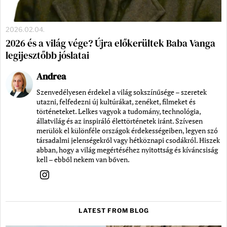
2026.02.04.
2026 és a világ vége? Újra előkerültek Baba Vanga
legijesztőbb jóslatai
Andrea
Szenvedélyesen érdekel a világ sokszínűsége – szeretek
utazni, felfedezni új kultúrákat, zenéket, filmeket és
történeteket. Lelkes vagyok a tudomány, technológia,
állatvilág és az inspiráló élettörténetek iránt. Szívesen
merülök el különféle országok érdekességeiben, legyen szó
társadalmi jelenségekről vagy hétköznapi csodákról. Hiszek
abban, hogy a világ megértéséhez nyitottság és kíváncsiság
kell – ebből nekem van bőven.
LATEST FROM BLOG