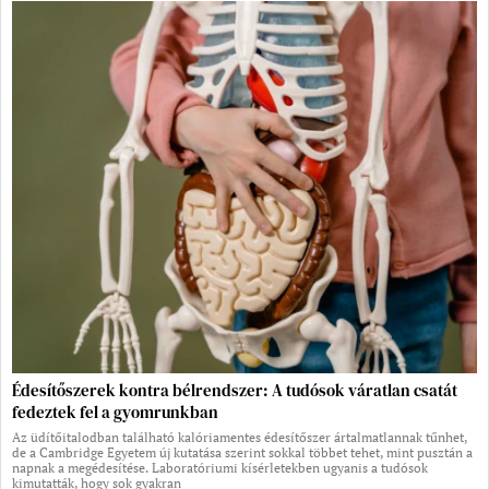
Édesítőszerek kontra bélrendszer: A tudósok váratlan csatát
fedeztek fel a gyomrunkban
Az üdítőitalodban található kalóriamentes édesítőszer ártalmatlannak tűnhet,
de a Cambridge Egyetem új kutatása szerint sokkal többet tehet, mint pusztán a
napnak a megédesítése. Laboratóriumi kísérletekben ugyanis a tudósok
kimutatták, hogy sok gyakran