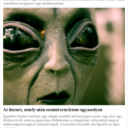
csendben horgászni vagy emlékiratokat
Az üzenet, amely után semmi sem lenne ugyanolyan
Egyetlen hiteles rádiójel, egy idegen eredetű technológiai nyom vagy akár egy
földön kívüli mikroorganizmus felfedezése is alapjaiban változtatná meg az
emberiség önmagáról alkotott képét. A kutatók évtizedek óta figyelik az eget,