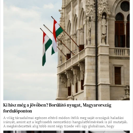
Ki hisz még a jövőben? Borúlátó nyugat, Magyarország
fordulóponton
A világ társadalmai egészen eltérő módon ítélik meg saját országuk haladási
irányát, amint azt a legfrissebb nemzetközi hangulatfelmérések is jól mutatják.
A megkérdezettek alig több mint négy tizede véli úgy globálisan, hogy