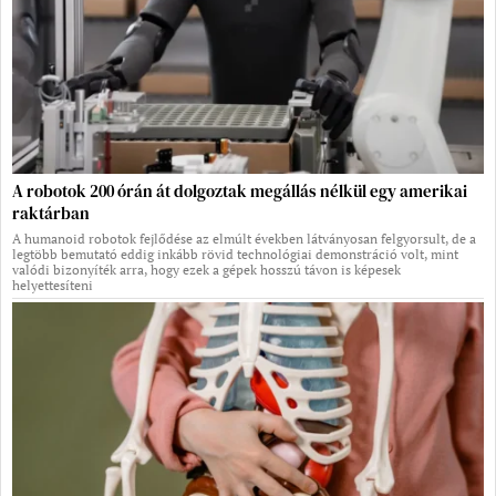
A robotok 200 órán át dolgoztak megállás nélkül egy amerikai
raktárban
A humanoid robotok fejlődése az elmúlt években látványosan felgyorsult, de a
legtöbb bemutató eddig inkább rövid technológiai demonstráció volt, mint
valódi bizonyíték arra, hogy ezek a gépek hosszú távon is képesek
helyettesíteni