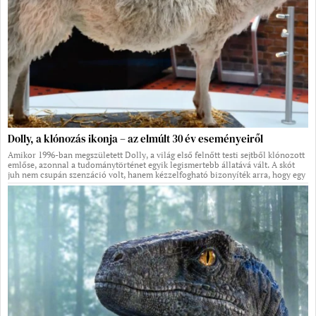
Dolly, a klónozás ikonja – az elmúlt 30 év eseményeiről
Amikor 1996-ban megszületett Dolly, a világ első felnőtt testi sejtből klónozott
emlőse, azonnal a tudománytörténet egyik legismertebb állatává vált. A skót
juh nem csupán szenzáció volt, hanem kézzelfogható bizonyíték arra, hogy egy