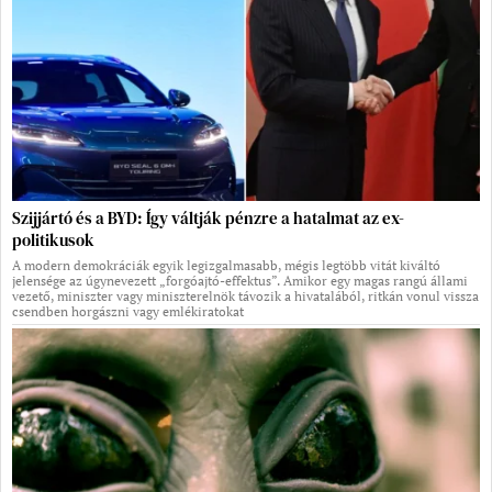
Szijjártó és a BYD: Így váltják pénzre a hatalmat az ex-
politikusok
A modern demokráciák egyik legizgalmasabb, mégis legtöbb vitát kiváltó
jelensége az úgynevezett „forgóajtó-effektus”. Amikor egy magas rangú állami
vezető, miniszter vagy miniszterelnök távozik a hivatalából, ritkán vonul vissza
csendben horgászni vagy emlékiratokat