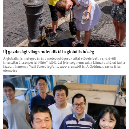
Új gazdasági világrendet diktál a globális hőség
A globális felmelegedés és a meteorológusok által előrejelzett, rendkívüli
intenzitású „szuper El Niño” időjárási jelenség nemcsak a klímakutatókat tartja
lázban, hanem a Wall Street legfontosabb elemzőit is. A Goldman Sachs friss
elemzése