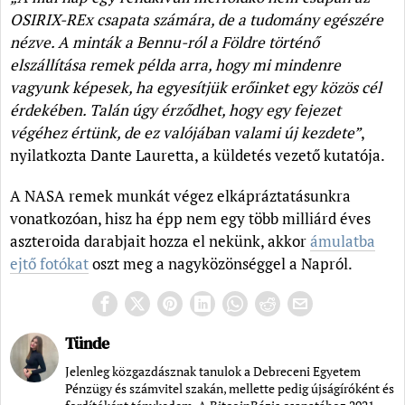
OSIRIX-REx csapata számára, de a tudomány egészére
nézve. A minták a Bennu-ról a Földre történő
elszállítása remek példa arra, hogy mi mindenre
vagyunk képesek, ha egyesítjük erőinket egy közös cél
érdekében. Talán úgy érződhet, hogy egy fejezet
végéhez értünk, de ez valójában valami új kezdete”
,
nyilatkozta Dante Lauretta, a küldetés vezető kutatója.
A NASA remek munkát végez elkápráztatásunkra
vonatkozóan, hisz ha épp nem egy több milliárd éves
aszteroida darabjait hozza el nekünk, akkor
ámulatba
ejtő fotókat
oszt meg a nagyközönséggel a Napról.
Tünde
Jelenleg közgazdásznak tanulok a Debreceni Egyetem
Pénzügy és számvitel szakán, mellette pedig újságíróként és