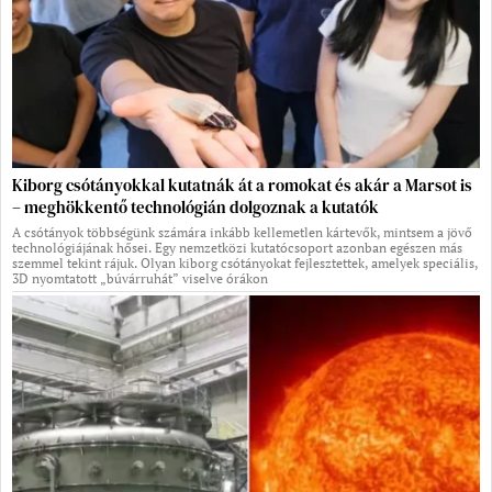
Kiborg csótányokkal kutatnák át a romokat és akár a Marsot is
– meghökkentő technológián dolgoznak a kutatók
A csótányok többségünk számára inkább kellemetlen kártevők, mintsem a jövő
technológiájának hősei. Egy nemzetközi kutatócsoport azonban egészen más
szemmel tekint rájuk. Olyan kiborg csótányokat fejlesztettek, amelyek speciális,
3D nyomtatott „búvárruhát” viselve órákon