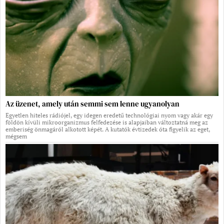
Az üzenet, amely után semmi sem lenne ugyanolyan
Egyetlen hiteles rádiójel, egy idegen eredetű technológiai nyom vagy akár egy
földön kívüli mikroorganizmus felfedezése is alapjaiban változtatná meg az
emberiség önmagáról alkotott képét. A kutatók évtizedek óta figyelik az eget,
mégsem