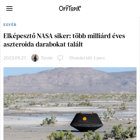
EGYÉB
Elképesztő NASA siker: több milliárd éves
aszteroida darabokat talált
2023.09.27.
Tünde
Olvasási idő: 1 perc