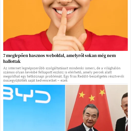
7 meglepően hasznos weboldal, amelyről sokan még nem
hallottak
Az internet legnépszerűbb szolgáltatásait mindenki ismeri, de a világhálón
számos olyan kevésbé felkapott eszköz is elérhető, amely percek alatt
megoldhat egy hétköznapi problémát. Egy friss Reddit-beszélgetés résztvevői
összegyűjtötték saját kedvenceiket – ezek