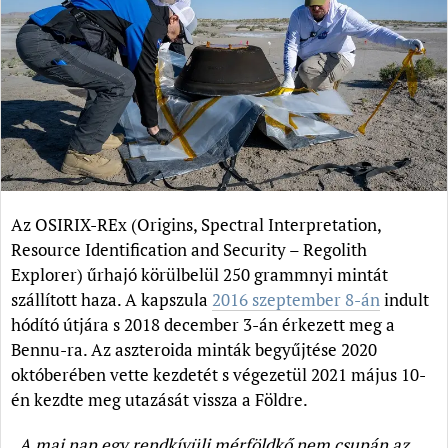
Az OSIRIX-REx (Origins, Spectral Interpretation,
Resource Identification and Security – Regolith
Explorer) űrhajó körülbelül 250 grammnyi mintát
szállított haza. A kapszula
2016 szeptember 8-án
indult
hódító útjára s 2018 december 3-án érkezett meg a
Bennu-ra. Az aszteroida minták begyűjtése 2020
októberében vette kezdetét s végezetül 2021 május 10-
én kezdte meg utazását vissza a Földre.
„A mai nap egy rendkívüli mérföldkő nem csupán az