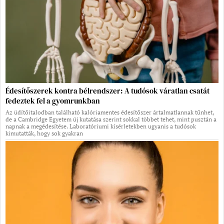
Édesítőszerek kontra bélrendszer: A tudósok váratlan csatát
fedeztek fel a gyomrunkban
Az üdítőitalodban található kalóriamentes édesítőszer ártalmatlannak tűnhet,
de a Cambridge Egyetem új kutatása szerint sokkal többet tehet, mint pusztán a
napnak a megédesítése. Laboratóriumi kísérletekben ugyanis a tudósok
kimutatták, hogy sok gyakran