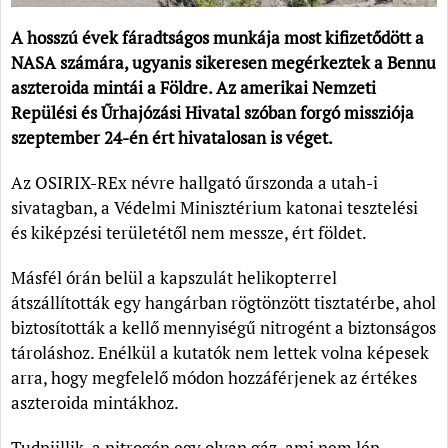
A hosszú évek fáradtságos munkája most kifizetődött a
NASA számára, ugyanis sikeresen megérkeztek a Bennu
aszteroida mintái a Földre. Az amerikai Nemzeti
Repülési és Űrhajózási Hivatal szóban forgó missziója
szeptember 24-én ért hivatalosan is véget.
Az OSIRIX-REx névre hallgató űrszonda a utah-i
sivatagban, a Védelmi Minisztérium katonai tesztelési
és kiképzési területétől nem messze, ért földet.
Másfél órán belül a kapszulát helikopterrel
átszállították egy hangárban rögtönzött tisztatérbe, ahol
biztosították a kellő mennyiségű nitrogént a biztonságos
tároláshoz. Enélkül a kutatók nem lettek volna képesek
arra, hogy megfelelő módon hozzáférjenek az értékes
aszteroida mintákhoz.
Tudniillik, a nitrogén egy olyan gáz, ami nem lép