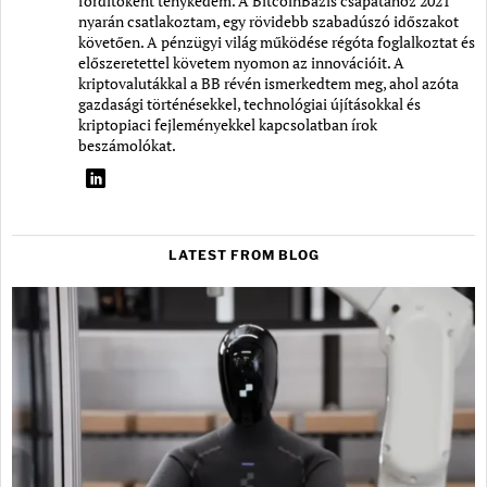
fordítóként ténykedem. A BitcoinBázis csapatához 2021
nyarán csatlakoztam, egy rövidebb szabadúszó időszakot
követően. A pénzügyi világ működése régóta foglalkoztat és
előszeretettel követem nyomon az innovációit. A
kriptovalutákkal a BB révén ismerkedtem meg, ahol azóta
gazdasági történésekkel, technológiai újításokkal és
kriptopiaci fejleményekkel kapcsolatban írok
beszámolókat.
LATEST FROM BLOG