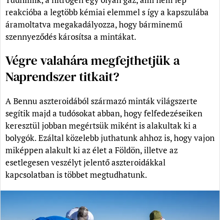
reakcióba a legtöbb kémiai elemmel s így a kapszulába
áramoltatva megakadályozza, hogy bárminemű
szennyeződés károsítsa a mintákat.
Végre valahára megfejthetjük a
Naprendszer titkait?
A Bennu aszteroidából származó minták világszerte
segítik majd a tudósokat abban, hogy felfedezéseiken
keresztül jobban megértsük miként is alakultak ki a
bolygók. Ezáltal közelebb juthatunk ahhoz is, hogy vajon
miképpen alakult ki az élet a Földön, illetve az
esetlegesen veszélyt jelentő aszteroidákkal
kapcsolatban is többet megtudhatunk.