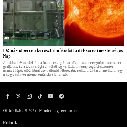
102 másodpercen keresztül működött a dél-koreai mesterséges
Nap
A tudósok évtizedek óta a fúziós energiát tartják a tiszta energiaforrások szent
gráljának. Ez a technológia elméletileg korlátlan mennyiségű elektromos
áramot képes előállítani szén-dioxid-kibocsátás nélkül, ráadásul anélkül, hogy
a hagyományos atomerőművekre jellemző,
Offtopik.hu © 2025 - Minden jog fenntartva
Rólunk