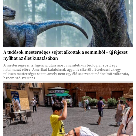
A tudósok mesterséges sejtet alkottak a semmiből – új fejezet
nyílhat az élet kutatásában
A mesterséges intelligencia után most a szintetikus biológia lépett egy
hatalmasat előre. Amerikai kutatóknak ugyanis sikerült létrehozniuk egy
teljesen mesterséges sejtet, amely nem egy élő szervezet módosított változata,
hanem szó szerint a