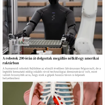
A robotok 200 órán át dolgoztak megállás nélkül egy amerikai
raktárban
A humanoid robotok fejlődése az elmúlt években látványosan felgyorsult, de a
legtöbb bemutató eddig inkább rövid technológiai demonstráció volt, mint
valódi bizonyíték arra, hogy ezek a gépek hosszú távon is képesek
helyettesíteni