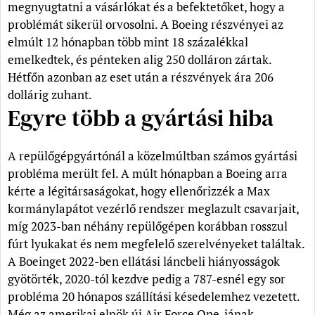
megnyugtatni a vásárlókat és a befektetőket, hogy a
problémát sikerül orvosolni. A Boeing részvényei az
elmúlt 12 hónapban több mint 18 százalékkal
emelkedtek, és pénteken alig 250 dolláron zártak.
Hétfőn azonban az eset után a részvények ára 206
dollárig zuhant.
Egyre több a gyártási hiba
A repülőgépgyártónál a közelmúltban számos gyártási
probléma merült fel. A múlt hónapban a Boeing arra
kérte a légitársaságokat, hogy ellenőrizzék a Max
kormánylapátot vezérlő rendszer meglazult csavarjait,
míg 2023-ban néhány repülőgépen korábban rosszul
fúrt lyukakat és nem megfelelő szerelvényeket találtak.
A Boeinget 2022-ben ellátási láncbeli hiányosságok
gyötörték, 2020-tól kezdve pedig a 787-esnél egy sor
probléma 20 hónapos szállítási késedelemhez vezetett.
Még az amerikai elnök új Air Force One-jának