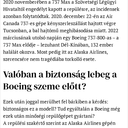
2020 novemberében a 737 Max a Szövetségi Légügyi
Hivataltól engedélyt kapott a repülésre, az incidensek
azonban folytatódtak. 2020. december 22-én az Air
Canada 737-es gépe kényszerleszállást hajtott végre
Tucsonban, a bal hajtómű meghibásodása miatt. 2022
márciusának utolsó napján egy Boeing 737-800-as – a
737 Max elődje – lezuhant Dél-Kínában, 132 ember
halálát okozva. Most pedig itt az Alaska Airlines,
szerencsére nem tragédiába torkolló esete.
Valóban a biztonság lebeg a
Boeing szeme előtt?
Ezek után joggal merülhet fel bárkiben a kérdés:
biztonságos ez a modell? Tud egyáltalán a Boeing még
ezek után minőségi repülőgépet gyártani?
A repülési szakértő szerint az Alaska Airlines gépén