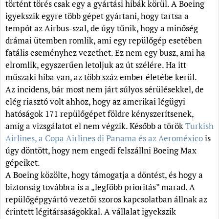
történt törés csak egy a gyártási hibák körül. A Boeing
igyekszik egyre több gépet gyártani, hogy tartsa a
tempót az Airbus-szal, de úgy tűnik, hogy a minőség
drámai ütemben romlik, ami egy repülőgép esetében
fatális eseményhez vezethet. Ez nem egy busz, ami ha
elromlik, egyszerűen letoljuk az út szélére. Ha itt
műszaki hiba van, az több száz ember életébe kerül.
Az incidens, bár most nem járt súlyos sérülésekkel, de
elég riasztó volt ahhoz, hogy az amerikai légügyi
hatóságok 171 repülőgépet földre kényszerítsenek,
amíg a vizsgálatot el nem végzik. Később a török
Turkish
Airlines, a Copa Airlines di Panama és az Aeroméxico
is
úgy döntött, hogy nem engedi felszállni Boeing Max
gépeiket.
A Boeing közölte, hogy támogatja a döntést, és hogy a
biztonság továbbra is a „legfőbb prioritás” marad. A
repülőgépgyártó vezetői szoros kapcsolatban állnak az
érintett légitársaságokkal. A vállalat igyekszik