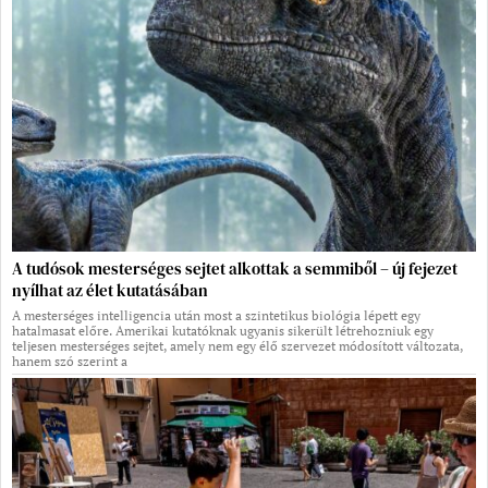
A tudósok mesterséges sejtet alkottak a semmiből – új fejezet
nyílhat az élet kutatásában
A mesterséges intelligencia után most a szintetikus biológia lépett egy
hatalmasat előre. Amerikai kutatóknak ugyanis sikerült létrehozniuk egy
teljesen mesterséges sejtet, amely nem egy élő szervezet módosított változata,
hanem szó szerint a