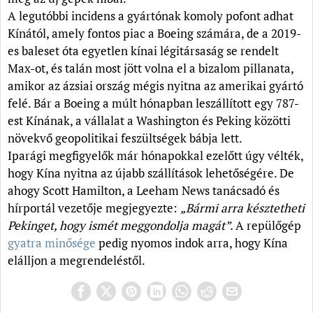
A legutóbbi incidens a gyártónak komoly pofont adhat
Kínától, amely fontos piac a Boeing számára, de a 2019-
es baleset óta egyetlen kínai légitársaság se rendelt
Max-ot, és talán most jött volna el a bizalom pillanata,
amikor az ázsiai ország mégis nyitna az amerikai gyártó
felé. Bár a Boeing a múlt hónapban leszállított egy 787-
est Kínának, a vállalat a Washington és Peking közötti
növekvő geopolitikai feszültségek bábja lett.
Iparági megfigyelők már hónapokkal ezelőtt úgy vélték,
hogy Kína nyitna az újabb szállítások lehetőségére. De
ahogy Scott Hamilton, a Leeham News tanácsadó és
hírportál vezetője megjegyezte:
„Bármi arra késztetheti
Pekinget, hogy ismét meggondolja magát”.
A repülőgép
gyatra minősége
pedig nyomos indok arra, hogy Kína
elálljon a megrendeléstől.