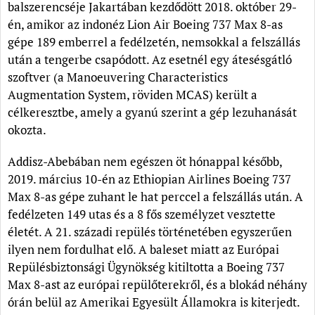
balszerencséje Jakartában kezdődött 2018. október 29-
én, amikor az indonéz Lion Air Boeing 737 Max 8-as
gépe 189 emberrel a fedélzetén, nemsokkal a felszállás
után a tengerbe csapódott. Az esetnél egy átesésgátló
szoftver (a Manoeuvering Characteristics
Augmentation System, röviden MCAS) került a
célkeresztbe, amely a gyanú szerint a gép lezuhanását
okozta.
Addisz-Abebában nem egészen öt hónappal később,
2019. március 10-én az Ethiopian Airlines Boeing 737
Max 8-as gépe zuhant le hat perccel a felszállás után. A
fedélzeten 149 utas és a 8 fős személyzet vesztette
életét. A 21. századi repülés történetében egyszerűen
ilyen nem fordulhat elő. A baleset miatt az Európai
Repülésbiztonsági Ügynökség kitiltotta a Boeing 737
Max 8-ast az európai repülőterekről, és a blokád néhány
órán belül az Amerikai Egyesült Államokra is kiterjedt.