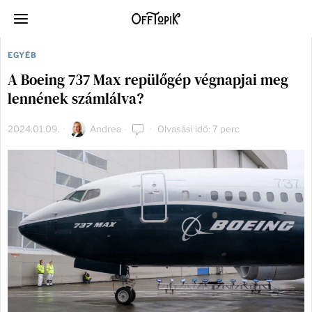
EGYÉB
A Boeing 737 Max repülőgép végnapjai meg
lennének számlálva?
2024.01.09.
Andrea
Olvasási idő: 7 perc