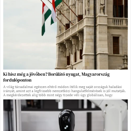
Ki hisz még a jövőben? Borúlátó nyugat, Magyarország
fordulóponton
A világ társadalmai egészen eltérő módon ítélik meg saját országuk haladási
irányát, amint azt a legfrissebb nemzetközi hangulatfelmérések is jól mutatják.
A megkérdezettek alig több mint négy tizede véli úgy globálisan, hogy