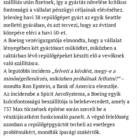
szállítás után fizetnek, így a gyártás növelése kritikus
fontosságú a vállalat pénzügyi céljainak eléréséhez.
Jelenleg havi 38 repülőgépet gyárt az egyik Seattle
melletti gyárában, és azt tervezi, hogy az évtized
közepére eléri a havi 50-et.
A Boeing vezérigazgatója elmondta, hogy a vállalat
lényegében két gyártósort működtet, miközben a
raktárban lévő repülőgépeket készíti elő a vevőknek
való szállításra.
A legutóbbi incidens
„felveti a kérdést, megy-e a
minőségellenőrzés, miközben próbálnak felfutni?”
–
mondta Ron Epstein, a Bank of America elemzője.
Az incidensbe a Spirit AeroSystems, a Boeing egyik
kulcsfontosságú beszállítója is belekeveredett, amely a
737 Max törzsének építése során szereli be a
vészkijáratként funkcionáló panelt. A végső felelősség
azonban a repülőgépgyártót terheli az esetleges
problémákért, mondták iparági szakértők.