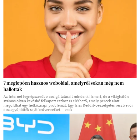
7 meglepően hasznos weboldal, amelyről sokan még nem
hallottak
Az internet legnépszerűbb szolgáltatásait mindenki ismeri, de a világhálón
számos olyan kevésbé felkapott eszköz is elérhető, amely percek alatt
megoldhat egy hétköznapi problémát. Egy friss Reddit-beszélgetés résztvevői
összegyűjtötték saját kedvenceiket – ezek