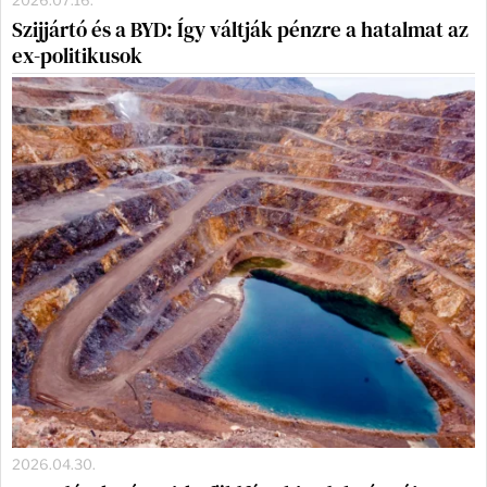
2026.07.16.
Szijjártó és a BYD: Így váltják pénzre a hatalmat az
ex-politikusok
2026.04.30.