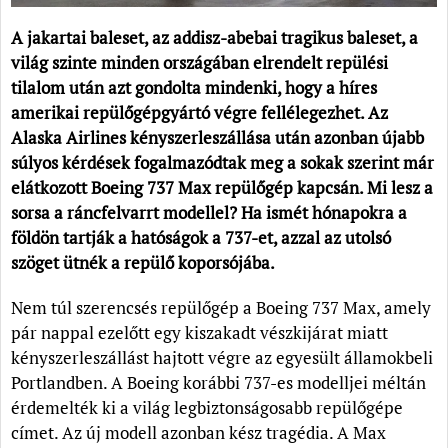
A jakartai baleset, az addisz-abebai tragikus baleset, a
világ szinte minden országában elrendelt repülési
tilalom után azt gondolta mindenki, hogy a híres
amerikai repülőgépgyártó végre fellélegezhet. Az
Alaska Airlines kényszerleszállása után azonban újabb
súlyos kérdések fogalmazódtak meg a sokak szerint már
elátkozott Boeing 737 Max repülőgép kapcsán. Mi lesz a
sorsa a ráncfelvarrt modellel? Ha ismét hónapokra a
földön tartják a hatóságok a 737-et, azzal az utolsó
szöget ütnék a repülő koporsójába.
Nem túl szerencsés repülőgép a Boeing 737 Max, amely
pár nappal ezelőtt egy kiszakadt vészkijárat miatt
kényszerleszállást hajtott végre az egyesült államokbeli
Portlandben. A Boeing korábbi 737-es modelljei méltán
érdemelték ki a világ legbiztonságosabb repülőgépe
címet. Az új modell azonban kész tragédia. A Max