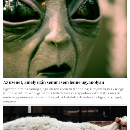
Az üzenet, amely után semmi sem lenne ugyanolyan
Egyetlen hiteles rádiójel, egy idegen eredetű technológiai nyom vagy akár egy
földön kívüli mikroorganizmus felfedezése is alapjaiban változtatná meg az
emberiség önmagáról alkotott képét. A kutatók évtizedek óta figyelik az eget,
mégsem