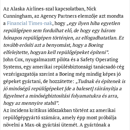
Az Alaska Airlines-szal kapcsolatban, Nick
Cunningham, az Agency Partners elemzője azt mondta
a
Financial Times-nak
, hogy
„egy ilyen hiba egyetlen
repülőgépen sem fordulhat elő, de hogy egy három
hónapos repülőgépen történjen, az elfogadhatatlan. Ez
tovább erősíti azt a benyomást, hogy a Boeing
elfelejtette, hogyan kell repülőgépeket építeni”.
John Cox, nyugalmazott pilóta és a Safety Operating
Systems, egy amerikai repülésbiztonsági tanácsadó cég
vezérigazgatója szerint a Boeing még mindig képes jó
gépeket gyártani, de hozzátette:
„Tudnak és építenek is
jó minőségű repülőgépeket [de a baleset] ráirányítja a
figyelmet a minőségbiztosítási folyamatukra és arra,
hogy az mennyire stabil”.
Az incidens kritikus időszakban történt az amerikai
repülőgépgyártó számára, amely épp most próbálja
növelni a Max-ok gyártási ütemét. A gyártónak a