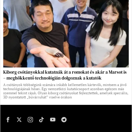
Kiborg csótányokkal kutatnák át a romokat és akár a Marsot is
– meghökkentő technológián dolgoznak a kutatók
A csótányok többségünk számára inkább kellemetlen kártevők, mintsem a jövő
technológiájának hősei. Egy nemzetközi kutatócsoport azonban egészen más
szemmel tekint rájuk. Olyan kiborg csótányokat fejlesztettek, amelyek speciális,
3D nyomtatott „búvárruhát” viselve órákon