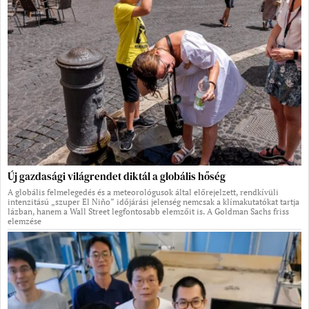
Új gazdasági világrendet diktál a globális hőség
A globális felmelegedés és a meteorológusok által előrejelzett, rendkívüli
intenzitású „szuper El Niño” időjárási jelenség nemcsak a klímakutatókat tartja
lázban, hanem a Wall Street legfontosabb elemzőit is. A Goldman Sachs friss
elemzése