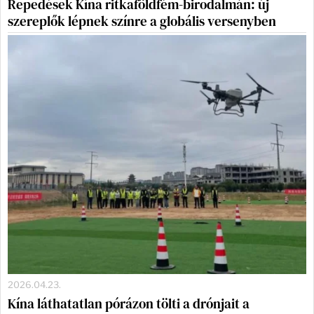
Repedések Kína ritkaföldfém-birodalmán: új
szereplők lépnek színre a globális versenyben
2026.04.23.
Kína láthatatlan pórázon tölti a drónjait a