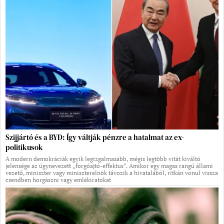
Szijjártó és a BYD: Így váltják pénzre a hatalmat az ex-
politikusok
A modern demokráciák egyik legizgalmasabb, mégis legtöbb vitát kiváltó
jelensége az úgynevezett „forgóajtó-effektus”. Amikor egy magas rangú állami
vezető, miniszter vagy miniszterelnök távozik a hivatalából, ritkán vonul vissza
csendben horgászni vagy emlékiratokat