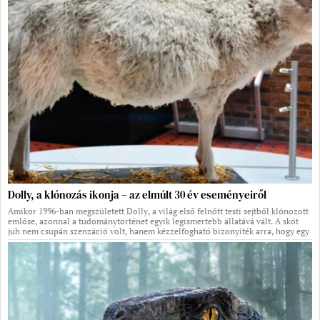
Dolly, a klónozás ikonja – az elmúlt 30 év eseményeiről
Amikor 1996-ban megszületett Dolly, a világ első felnőtt testi sejtből klónozott
emlőse, azonnal a tudománytörténet egyik legismertebb állatává vált. A skót
juh nem csupán szenzáció volt, hanem kézzelfogható bizonyíték arra, hogy egy