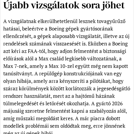
Újabb vizsgálatok sora jöhet
A vizsgálatnak elkerülhetetlenül lesznek tovagyűrűző
hatásai, beleértve a Boeing gépek gyártósorának
ellenőrzését, a gépek alaposabb vizsgálatát, illetve az új
rendelések számának visszaesését is. Eközben a Boeing
azt kéri az FAA-tól, hogy adjon felmentést a biztonsági
előírások alól a Max család legkisebb változatának, a
Max 7-nek, amely a Max 10-zel együtt még nem kapott
tanúsítványt. A repülőgép konstrukciójának van egy
olyan hibája, amely arra kényszeríti a pilótákat, hogy
száraz körülmények között korlátozzák a jegesedésgátló
rendszer használatát, mert az a hajtómű házának
túlmelegedését és letörését okozhatja. A gyártó 2026
májusáig szeretne felmentést kapni a szabályozás alól,
amíg műszaki megoldást keres. A már piacra dobott
modellek problémái sem oldódtak meg, erre jönnének
még az új gépek hibái.