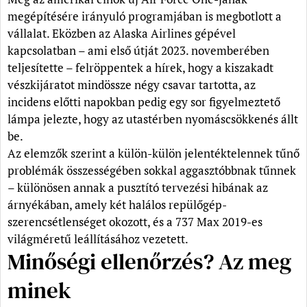
megépítésére irányuló programjában is megbotlott a
vállalat. Eközben az Alaska Airlines gépével
kapcsolatban – ami első útját 2023. novemberében
teljesítette – felröppentek a hírek, hogy a kiszakadt
vészkijáratot mindössze négy csavar tartotta, az
incidens előtti napokban pedig egy sor figyelmeztető
lámpa jelezte, hogy az utastérben nyomáscsökkenés állt
be.
Az elemzők szerint a külön-külön jelentéktelennek tűnő
problémák összességében sokkal aggasztóbbnak tűnnek
– különösen annak a pusztító tervezési hibának az
árnyékában, amely két halálos repülőgép-
szerencsétlenséget okozott, és a 737 Max 2019-es
világméretű leállításához vezetett.
Minőségi ellenőrzés? Az meg
minek