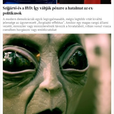
Szijjártó és a BYD: Így váltják pénzre a hatalmat az ex-
politikusok
A modern demokráciák egyik legizgalmasabb, mégis legtöbb vitát kiváltó
jelensége az úgynevezett „forgóajtó-effektus”. Amikor egy magas rangú állami
vezető, miniszter vagy miniszterelnök távozik a hivatalából, ritkán vonul vissza
csendben horgászni vagy emlékiratokat