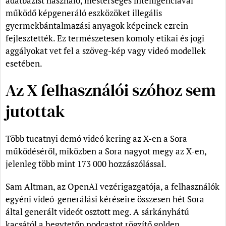
adatbázist használó, mesterséges intelligenciával
működő képgeneráló eszközöket illegális
gyermekbántalmazási anyagok képeinek ezrein
fejlesztették. Ez természetesen komoly etikai és jogi
aggályokat vet fel a szöveg-kép vagy videó modellek
esetében.
Az X felhasználói szóhoz sem
jutottak
Több tucatnyi demó videó kering az X-en a Sora
működéséről, miközben a Sora nagyot megy az X-en,
jelenleg több mint 173 000 hozzászólással.
Sam Altman, az OpenAI vezérigazgatója, a felhasználók
egyéni videó-generálási kéréseire összesen hét Sora
által generált videót osztott meg. A sárkányhátú
kacsától a hegytetőn podcastot rögzítő golden