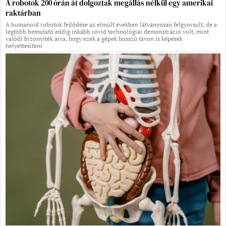
A robotok 200 órán át dolgoztak megállás nélkül egy amerikai
raktárban
A humanoid robotok fejlődése az elmúlt években látványosan felgyorsult, de a
legtöbb bemutató eddig inkább rövid technológiai demonstráció volt, mint
valódi bizonyíték arra, hogy ezek a gépek hosszú távon is képesek
helyettesíteni