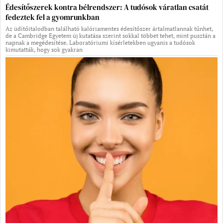
Édesítőszerek kontra bélrendszer: A tudósok váratlan csatát
fedeztek fel a gyomrunkban
Az üdítőitalodban található kalóriamentes édesítőszer ártalmatlannak tűnhet,
de a Cambridge Egyetem új kutatása szerint sokkal többet tehet, mint pusztán a
napnak a megédesítése. Laboratóriumi kísérletekben ugyanis a tudósok
kimutatták, hogy sok gyakran