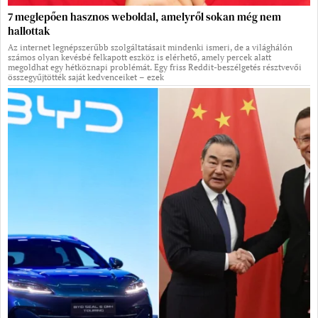
7 meglepően hasznos weboldal, amelyről sokan még nem
hallottak
Az internet legnépszerűbb szolgáltatásait mindenki ismeri, de a világhálón
számos olyan kevésbé felkapott eszköz is elérhető, amely percek alatt
megoldhat egy hétköznapi problémát. Egy friss Reddit-beszélgetés résztvevői
összegyűjtötték saját kedvenceiket – ezek