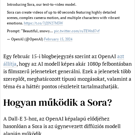
Introducing Sora, our text-to-video model.
Sora can create videos of up to 60 seconds featuring highly detailed
scenes, complex camera motion, and multiple characters with vibrant
emotions.
https://t.co/7j2JN27M3W
Prompt: “Beautiful, snowy…
pic.twitter.com/ruTEWn87vf
— OpenAI (@OpenAI)
February 15, 2024
Egy február 15-i blogbejegyzés szerint az OpenAI
azt
állítja
, hogy az AI modell képes akár 1080p felbontásban
is filmszerű jeleneteket generálni. Ezek a jelenetek több
szereplőt, meghatározott típusú mozgásokat, valamint a
téma és a háttér pontos részleteit tartalmazhatják.
Hogyan működik a Sora?
A Dall-E 3-hoz, az OpenAI képalapú elődjéhez
hasonlóan a Sora is az úgynevezett diffúziós modell
alapján működik.