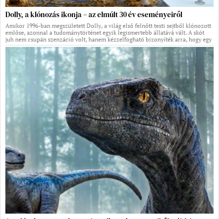
Dolly, a klónozás ikonja – az elmúlt 30 év eseményeiről
Amikor 1996-ban megszületett Dolly, a világ első felnőtt testi sejtből klónozott
emlőse, azonnal a tudománytörténet egyik legismertebb állatává vált. A skót
juh nem csupán szenzáció volt, hanem kézzelfogható bizonyíték arra, hogy egy