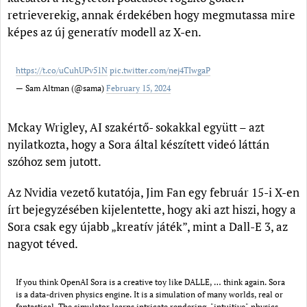
retrieverekig, annak érdekében hogy megmutassa mire
képes az új generatív modell az X-en.
https://t.co/uCuhUPv51N
pic.twitter.com/nej4TIwgaP
— Sam Altman (@sama)
February 15, 2024
Mckay Wrigley, AI szakértő- sokakkal együtt – azt
nyilatkozta, hogy a Sora által készített videó láttán
szóhoz sem jutott.
Az Nvidia vezető kutatója, Jim Fan egy február 15-i X-en
írt bejegyzésében kijelentette, hogy aki azt hiszi, hogy a
Sora csak egy újabb „kreatív játék”, mint a Dall-E 3, az
nagyot téved.
If you think OpenAI Sora is a creative toy like DALLE, … think again. Sora
is a data-driven physics engine. It is a simulation of many worlds, real or
fantastical. The simulator learns intricate rendering, "intuitive" physics,