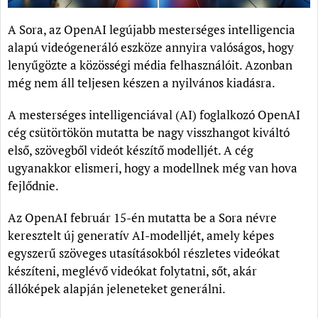
A Sora, az OpenAI legújabb mesterséges intelligencia
alapú videógeneráló eszköze annyira valóságos, hogy
lenyűgözte a közösségi média felhasználóit. Azonban
még nem áll teljesen készen a nyilvános kiadásra.
A mesterséges intelligenciával (AI) foglalkozó OpenAI
cég csütörtökön mutatta be nagy visszhangot kiváltó
első, szövegből videót készítő modelljét. A cég
ugyanakkor elismeri, hogy a modellnek még van hova
fejlődnie.
Az OpenAI február 15-én mutatta be a Sora névre
keresztelt új generatív AI-modelljét, amely képes
egyszerű szöveges utasításokból részletes videókat
készíteni, meglévő videókat folytatni, sőt, akár
állóképek alapján jeleneteket generálni.