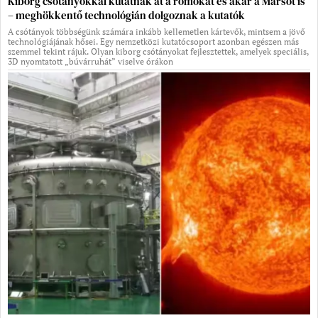
Kiborg csótányokkal kutatnák át a romokat és akár a Marsot is
– meghökkentő technológián dolgoznak a kutatók
A csótányok többségünk számára inkább kellemetlen kártevők, mintsem a jövő
technológiájának hősei. Egy nemzetközi kutatócsoport azonban egészen más
szemmel tekint rájuk. Olyan kiborg csótányokat fejlesztettek, amelyek speciális,
3D nyomtatott „búvárruhát” viselve órákon