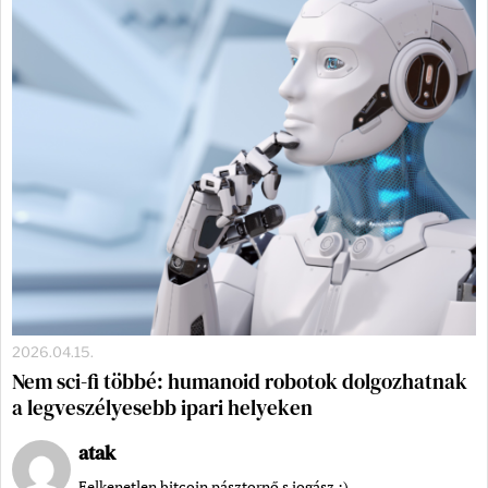
2026.04.15.
Nem sci-fi többé: humanoid robotok dolgozhatnak
a legveszélyesebb ipari helyeken
atak
Felkenetlen bitcoin pásztornő s jogász :)