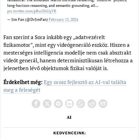
long-horizon reasoning, and semantic grounding, all…
pic.twitter.com/pRuiXhUqYR
— Jim Fan (@DrJimFan)
February 15, 2024
Fan szerint a Sora inkább egy „adatvezérelt
fizikamotor”, mint egy videógeneráló eszköz. Hiszen a
mesterséges intelligencia modellje nem csak absztrakt
videót generál, hanem determinisztikusan létrehozza a
jelenetben lévő objektumok fizikai valóját is.
Érdekelhet még:
Egy orosz fejlesztő az AI-val találta
meg a feleségét
AI
KEDVENCEINK: