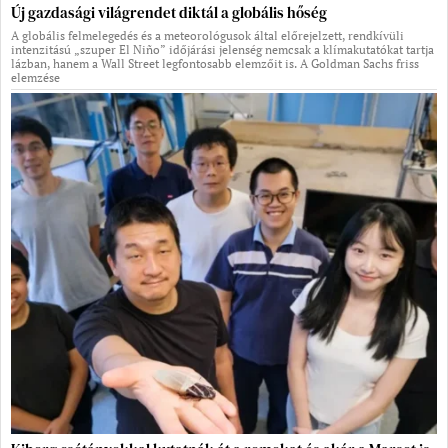
Új gazdasági világrendet diktál a globális hőség
A globális felmelegedés és a meteorológusok által előrejelzett, rendkívüli
intenzitású „szuper El Niño” időjárási jelenség nemcsak a klímakutatókat tartja
lázban, hanem a Wall Street legfontosabb elemzőit is. A Goldman Sachs friss
elemzése