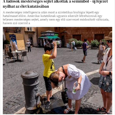
A tudósok mesterséges sejtet alkottak a semmiből – új fejezet
nyílhat az élet kutatásában
A mesterséges intelligencia után most a szintetikus biológia lépett egy
hatalmasat előre. Amerikai kutatóknak ugyanis sikerült létrehozniuk egy
teljesen mesterséges sejtet, amely nem egy élő szervezet módosított változata,
hanem szó szerint a