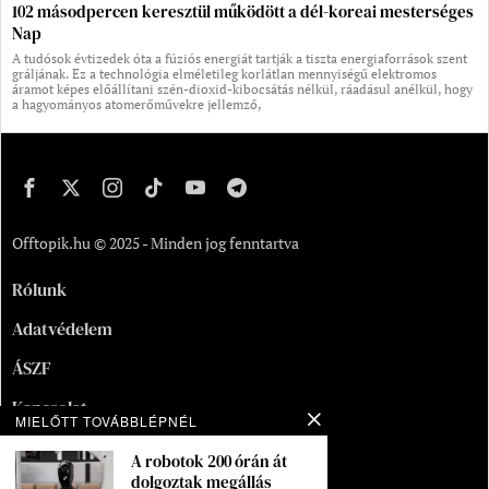
102 másodpercen keresztül működött a dél-koreai mesterséges
Nap
A tudósok évtizedek óta a fúziós energiát tartják a tiszta energiaforrások szent
gráljának. Ez a technológia elméletileg korlátlan mennyiségű elektromos
áramot képes előállítani szén-dioxid-kibocsátás nélkül, ráadásul anélkül, hogy
a hagyományos atomerőművekre jellemző,
Offtopik.hu © 2025 - Minden jog fenntartva
Rólunk
Adatvédelem
ÁSZF
Kapcsolat
MIELŐTT TOVÁBBLÉPNÉL
Oldaltérkép
A robotok 200 órán át
dolgoztak megállás