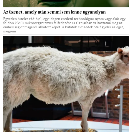
Az üzenet, amely után semmi sem lenne ugyanolyan
Egyetlen hiteles rádiójel, egy idegen eredetű technológiai nyom vagy akár egy
földön kívüli mikroorganizmus felfedezése is alapjaiban változtatná meg az
emberiség önmagáról alkotott képét. A kutatók évtizedek óta figyelik az eget,
mégsem