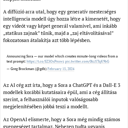
A diffúzió arra utal, hogy egy generatív mesterséges
intelligencia modell úgy hozza létre a kimenetét, hogy
egy videót vagy képet generál valamivel, ami inkább
„statikus zajnak” tűnik, majd a „zaj eltávolításával”
fokozatosan átalakítja azt több lépésben.
Announcing Sora — our model which creates minute-long videos from a
text prompt:
https://t.co/SZ3OxPnxwz
pic.twitter.com/0kzXTqK9bG
— Greg Brockman (@gdb)
February 15, 2024
Az AI cég azt írta, hogy a Sora a ChatGPT és a Dall-E 3
modellek korábbi kutatásaira épül, ami a cég állítása
szerint, a felhasználói inputok valóságosabb
megjelenítésében jobbá teszi a modellt.
Az OpenAI elismerte, hogy a Sora még mindig számos
gyengeséget tartalmaz. Nehezen tudta ugyanis