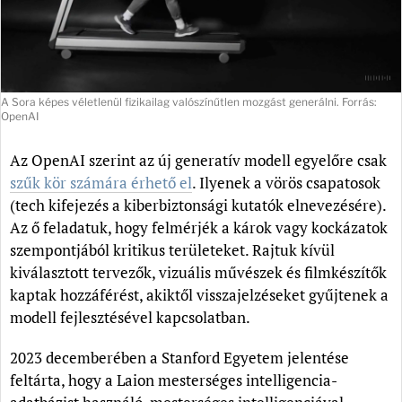
A Sora képes véletlenül fizikailag valószínűtlen mozgást generálni. Forrás:
OpenAI
Az OpenAI szerint az új generatív modell egyelőre csak
szűk kör számára érhető el
. Ilyenek a vörös csapatosok
(tech kifejezés a kiberbiztonsági kutatók elnevezésére).
Az ő feladatuk, hogy felmérjék a károk vagy kockázatok
szempontjából kritikus területeket. Rajtuk kívül
kiválasztott tervezők, vizuális művészek és filmkészítők
kaptak hozzáférést, akiktől visszajelzéseket gyűjtenek a
modell fejlesztésével kapcsolatban.
2023 decemberében a Stanford Egyetem jelentése
feltárta, hogy a Laion mesterséges intelligencia-