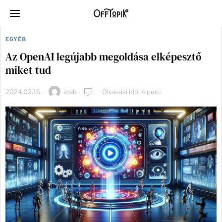
EGYÉB
Az OpenAI legújabb megoldása elképesztő
miket tud
2024.02.16.
atak
Olvasási idő: 4 perc