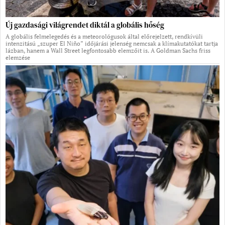
Új gazdasági világrendet diktál a globális hőség
A globális felmelegedés és a meteorológusok által előrejelzett, rendkívüli
intenzitású „szuper El Niño” időjárási jelenség nemcsak a klímakutatókat tartja
lázban, hanem a Wall Street legfontosabb elemzőit is. A Goldman Sachs friss
elemzése