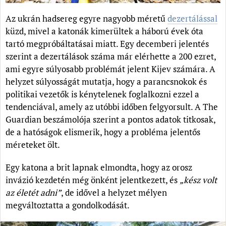
Az ukrán hadsereg egyre nagyobb méretű
dezertálással
küzd, mivel a katonák kimerültek a háború évek óta
tartó megpróbáltatásai miatt. Egy decemberi jelentés
szerint a dezertálások száma már elérhette a 200 ezret,
ami egyre súlyosabb problémát jelent Kijev számára. A
helyzet súlyosságát mutatja, hogy a parancsnokok és
politikai vezetők is kénytelenek foglalkozni ezzel a
tendenciával, amely az utóbbi időben felgyorsult. A The
Guardian beszámolója szerint a pontos adatok titkosak,
de a hatóságok elismerik, hogy a probléma jelentős
méreteket ölt.
Egy katona a brit lapnak elmondta, hogy az orosz
invázió kezdetén még önként jelentkezett, és
„kész volt
az életét adni”
, de idővel a helyzet mélyen
megváltoztatta a gondolkodását.