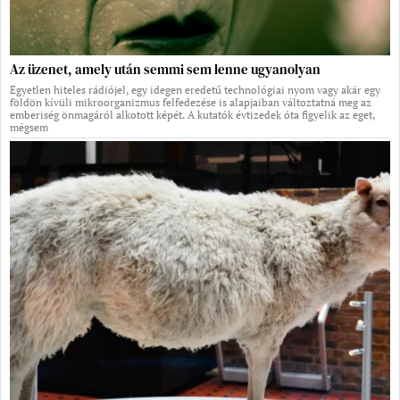
Az üzenet, amely után semmi sem lenne ugyanolyan
Egyetlen hiteles rádiójel, egy idegen eredetű technológiai nyom vagy akár egy
földön kívüli mikroorganizmus felfedezése is alapjaiban változtatná meg az
emberiség önmagáról alkotott képét. A kutatók évtizedek óta figyelik az eget,
mégsem