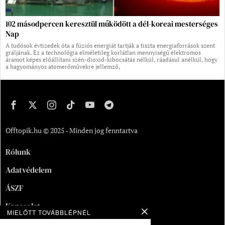
102 másodpercen keresztül működött a dél-koreai mesterséges
Nap
A tudósok évtizedek óta a fúziós energiát tartják a tiszta energiaforrások szent
gráljának. Ez a technológia elméletileg korlátlan mennyiségű elektromos
áramot képes előállítani szén-dioxid-kibocsátás nélkül, ráadásul anélkül, hogy
a hagyományos atomerőművekre jellemző,
Offtopik.hu © 2025 - Minden jog fenntartva
Rólunk
Adatvédelem
ÁSZF
Kapcsolat
MIELŐTT TOVÁBBLÉPNÉL