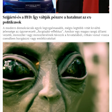
Szijjártó és a BYD: Így váltják pénzre a hatalmat az ex-
politikusok
A modern demokráciák egyik legizgalmasabb, mégis legtöbb vitát kiváltó
jelensége az úgynevezett „forgóajtó-effektus”. Amikor egy magas rangú állami
vezető, miniszter vagy miniszterelnök távozik a hivatalából, ritkán vonul vissza
csendben horgászni vagy emlékiratokat