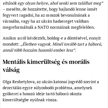
eltűnök egy olyan helyre, ahol senki sem találhat meg”
– mesélte, de hozzátette, hogy hajlandó lenne ismét
fegyvert ragadni, ha az oroszok bevonulnának a
városába, vagy ha az ukrán hadsereget valóban
megreformálnák a NATO normáinak megfelelően.
Amikor arról kérdezték, boldog-e a döntésével, ennyit
mondott:
„Életben vagyok. Minél tovább tart a háború,
annál több hozzám hasonló ember lesz”
.
Mentális kimerültség és morális
válság
Olga Reshetylova, az ukrán katonai jogvédő szerint a
dezertálás egyre súlyosbodó probléma, amelynek
gyökerei a hosszú ideje tartó háború okozta
kimerültségbe nyúlnak vissza.