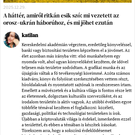
2025.12.29.
A háttér, amiről ritkán esik szó: mi vezetett az
orosz–ukrán háborúhoz, és mi jöhet ezután
katilan
Kereskedelmi akadémián végeztem, eredetileg könyveléssel,
banki vagy biztosítási területen képzeltem el a jövőmet. Az
élet azonban más irányba vitt: első munkahelyem egy
nyomda volt, ahol ugyan könyvelőként kezdtem, de idővel
teljesen más területre sodródtam. A grafikai munka és az
újságírás váltak a fő tevékenységi köreimmé. Azóta számos
kiadvány, könyv és folyóirat szerkesztésében vettem részt,
híroldalaknak és nyomtatott sajtónak is rendszeresen írtam.
Emellett a művészetek és a kultúra világa is fontos része lett
az életemnek, dolgoztam kulturális szervezőként, és az
irodalom területén is aktív vagyok. Az utóbbi években egyre
többféle témával kezdtem el foglalkozni: közéleti,
gazdasági, politikai és technológiai területeken is írok.
Újabban a kriptovaluták világa is érdekel, ismerkedem ezzel
a területtel, és ebben a témában is készítek írásokat.
Törekszem arra, hogy a sokszínű érdeklődésemet