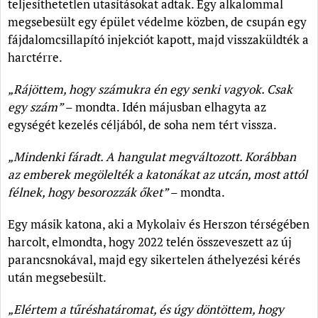
teljesíthetetlen utasításokat adtak. Egy alkalommal
megsebesült egy épület védelme közben, de csupán egy
fájdalomcsillapító injekciót kapott, majd visszaküldték a
harctérre.
„Rájöttem, hogy számukra én egy senki vagyok. Csak
egy szám”
– mondta. Idén májusban elhagyta az
egységét kezelés céljából, de soha nem tért vissza.
„Mindenki fáradt. A hangulat megváltozott. Korábban
az emberek megölelték a katonákat az utcán, most attól
félnek, hogy besorozzák őket”
– mondta.
Egy másik katona, aki a Mykolaiv és Herszon térségében
harcolt, elmondta, hogy 2022 telén összeveszett az új
parancsnokával, majd egy sikertelen áthelyezési kérés
után megsebesült.
„Elértem a tűréshatáromat, és úgy döntöttem, hogy