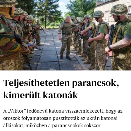
Teljesíthetetlen parancsok,
kimerült katonák
A „Viktor” fedőnevű katona visszaemlékezett, hogy az
oroszok folyamatosan pusztították az ukrán katonai
állásokat, miközben a parancsnokok sokszor