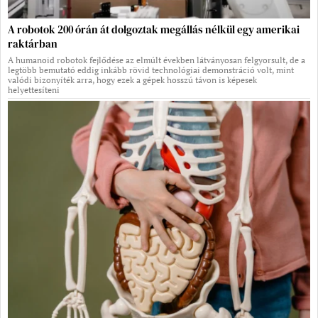
A robotok 200 órán át dolgoztak megállás nélkül egy amerikai
raktárban
A humanoid robotok fejlődése az elmúlt években látványosan felgyorsult, de a
legtöbb bemutató eddig inkább rövid technológiai demonstráció volt, mint
valódi bizonyíték arra, hogy ezek a gépek hosszú távon is képesek
helyettesíteni