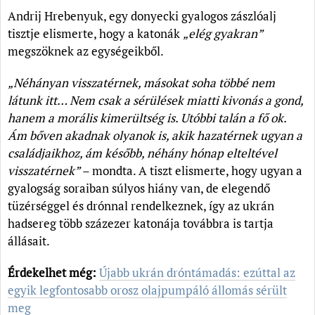
Andrij Hrebenyuk, egy donyecki gyalogos zászlóalj
tisztje elismerte, hogy a katonák
„elég gyakran”
megszöknek az egységeikből.
„Néhányan visszatérnek, másokat soha többé nem
látunk itt… Nem csak a sérülések miatti kivonás a gond,
hanem a morális kimerültség is. Utóbbi talán a fő ok.
Ám bőven akadnak olyanok is, akik hazatérnek ugyan a
családjaikhoz, ám később, néhány hónap elteltével
visszatérnek”
– mondta. A tiszt elismerte, hogy ugyan a
gyalogság soraiban súlyos hiány van, de elegendő
tüzérséggel és drónnal rendelkeznek, így az ukrán
hadsereg több százezer katonája továbbra is tartja
állásait.
Érdekelhet még:
Újabb ukrán dróntámadás: ezúttal az
egyik legfontosabb orosz olajpumpáló állomás sérült
meg