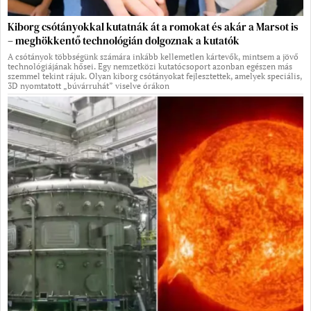
Kiborg csótányokkal kutatnák át a romokat és akár a Marsot is
– meghökkentő technológián dolgoznak a kutatók
A csótányok többségünk számára inkább kellemetlen kártevők, mintsem a jövő
technológiájának hősei. Egy nemzetközi kutatócsoport azonban egészen más
szemmel tekint rájuk. Olyan kiborg csótányokat fejlesztettek, amelyek speciális,
3D nyomtatott „búvárruhát” viselve órákon