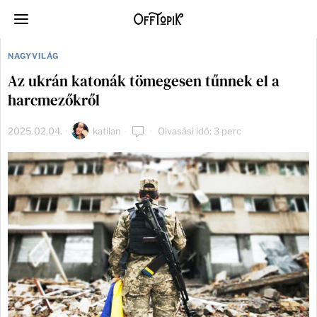
NAGYVILÁG
Az ukrán katonák tömegesen tűnnek el a
harcmezőkről
2025.02.04.
katilan
Olvasási idő: 3 perc