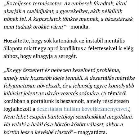
„Ez teljesen természetes. Az emberek fáradtak, látni
akarják a családjukat, a gyerekeiket, akik nélkülük
nőnek fel. A kapcsolatok tönkre mennek, a házastársak
nem tudnak örökké várni”
– mondta.
Hozzátette, hogy sok katonának az instabil mentális
állapota miatt egy apró konfliktus a feletteseivel is elég
ahhoz, hogy elhagyja a seregét.
„Ez egy összetett és nehezen kezelhető probléma,
amely már hosszabb ideje fennáll.
A dezertálás mértéke
folyamatosan növekszik, és a jelenség egyre komolyabb
kihívást jelent az ukrán vezetés számára
. (A témáról
korábban a portálunk is beszámolt, amely részletesen
foglalkozott a
dezertálási hullám következményeivel
.)
Nem lehet csupán büntetőjogi szankciókkal megoldani.
Ha valaki a halál és a börtön között választ, akkor a
börtön lesz a kevésbé riasztó”
– magyarázta.