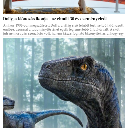
Dolly, a klónozás ikonja – az elmúlt 30 év eseményeiről
Amikor 1996-ban megszületett Dolly, a világ első felnőtt testi sejtből klónozott
emlőse, azonnal a tudománytörténet egyik legismertebb állatává vált. A skót
juh nem csupán szenzáció volt, hanem kézzelfogható bizonyíték arra, hogy egy