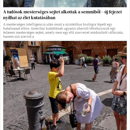
A tudósok mesterséges sejtet alkottak a semmiből – új fejezet
nyílhat az élet kutatásában
A mesterséges intelligencia után most a szintetikus biológia lépett egy
hatalmasat előre. Amerikai kutatóknak ugyanis sikerült létrehozniuk egy
teljesen mesterséges sejtet, amely nem egy élő szervezet módosított változata,
hanem szó szerint a