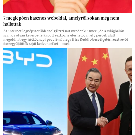
7 meglepően hasznos weboldal, amelyről sokan még nem
hallottak
Az internet legnépszerűbb szolgáltatásait mindenki ismeri, de a világhálón
számos olyan kevésbé felkapott eszköz is elérhető, amely percek alatt
megoldhat egy hétköznapi problémát. Egy friss Reddit-beszélgetés résztvevői
összegyűjtötték saját kedvenceiket – ezek