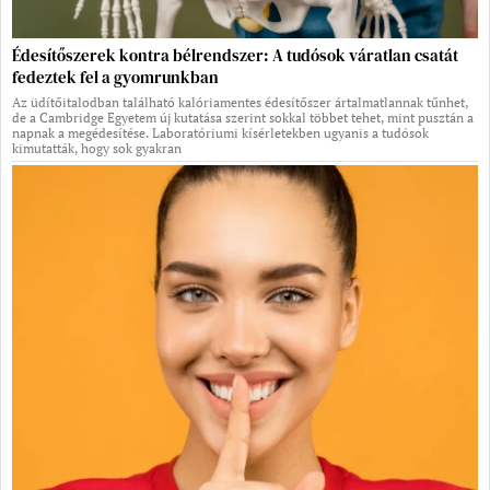
Édesítőszerek kontra bélrendszer: A tudósok váratlan csatát
fedeztek fel a gyomrunkban
Az üdítőitalodban található kalóriamentes édesítőszer ártalmatlannak tűnhet,
de a Cambridge Egyetem új kutatása szerint sokkal többet tehet, mint pusztán a
napnak a megédesítése. Laboratóriumi kísérletekben ugyanis a tudósok
kimutatták, hogy sok gyakran