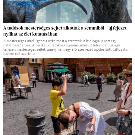
A tudósok mesterséges sejtet alkottak a semmiből – új fejezet
nyílhat az élet kutatásában
A mesterséges intelligencia után most a szintetikus biológia lépett egy
hatalmasat előre. Amerikai kutatóknak ugyanis sikerült létrehozniuk egy
teljesen mesterséges sejtet, amely nem egy élő szervezet módosított változata,
hanem szó szerint a