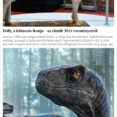
Dolly, a klónozás ikonja – az elmúlt 30 év eseményeiről
Amikor 1996-ban megszületett Dolly, a világ első felnőtt testi sejtből klónozott
emlőse, azonnal a tudománytörténet egyik legismertebb állatává vált. A skót
juh nem csupán szenzáció volt, hanem kézzelfogható bizonyíték arra, hogy egy