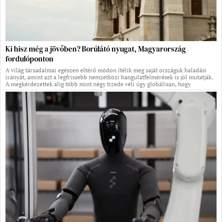
Ki hisz még a jövőben? Borúlátó nyugat, Magyarország
fordulóponton
A világ társadalmai egészen eltérő módon ítélik meg saját országuk haladási
irányát, amint azt a legfrissebb nemzetközi hangulatfelmérések is jól mutatják.
A megkérdezettek alig több mint négy tizede véli úgy globálisan, hogy