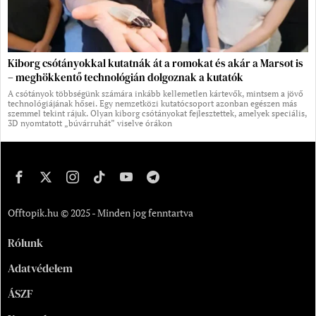
Kiborg csótányokkal kutatnák át a romokat és akár a Marsot is
– meghökkentő technológián dolgoznak a kutatók
A csótányok többségünk számára inkább kellemetlen kártevők, mintsem a jövő
technológiájának hősei. Egy nemzetközi kutatócsoport azonban egészen más
szemmel tekint rájuk. Olyan kiborg csótányokat fejlesztettek, amelyek speciális,
3D nyomtatott „búvárruhát” viselve órákon
Offtopik.hu © 2025 - Minden jog fenntartva
Rólunk
Adatvédelem
ÁSZF