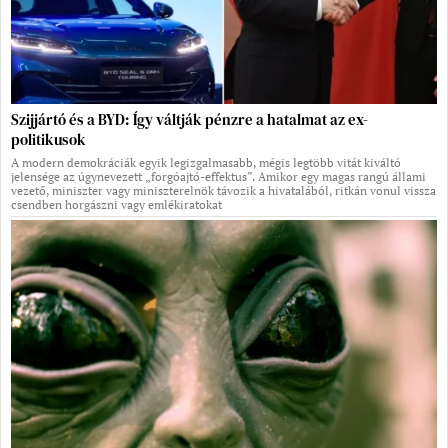
Szijjártó és a BYD: Így váltják pénzre a hatalmat az ex-
politikusok
A modern demokráciák egyik legizgalmasabb, mégis legtöbb vitát kiváltó
jelensége az úgynevezett „forgóajtó-effektus”. Amikor egy magas rangú állami
vezető, miniszter vagy miniszterelnök távozik a hivatalából, ritkán vonul vissza
csendben horgászni vagy emlékiratokat