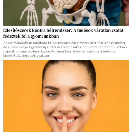
Édesítőszerek kontra bélrendszer: A tudósok váratlan csatát
fedeztek fel a gyomrunkban
Az üdítőitalodban található kalóriamentes édesítőszer ártalmatlannak tűnhet,
de a Cambridge Egyetem új kutatása szerint sokkal többet tehet, mint pusztán a
napnak a megédesítése. Laboratóriumi kísérletekben ugyanis a tudósok
kimutatták, hogy sok gyakran