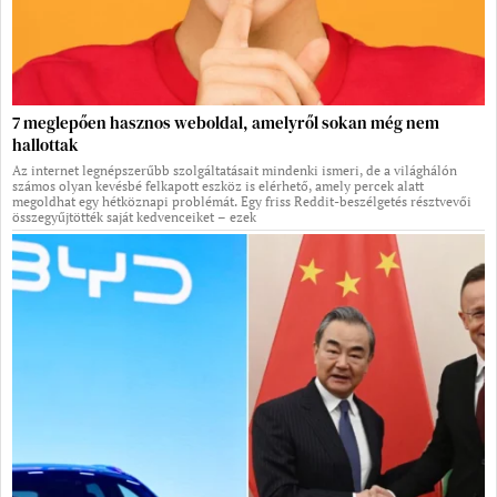
7 meglepően hasznos weboldal, amelyről sokan még nem
hallottak
Az internet legnépszerűbb szolgáltatásait mindenki ismeri, de a világhálón
számos olyan kevésbé felkapott eszköz is elérhető, amely percek alatt
megoldhat egy hétköznapi problémát. Egy friss Reddit-beszélgetés résztvevői
összegyűjtötték saját kedvenceiket – ezek