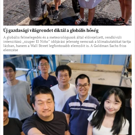
Új gazdasági világrendet diktál a globális hőség
A globális felmelegedés és a meteorológusok által előrejelzett, rendkívüli
intenzitású „szuper El Niño” időjárási jelenség nemcsak a klímakutatókat tartja
lázban, hanem a Wall Street legfontosabb elemzőit is. A Goldman Sachs friss
elemzése