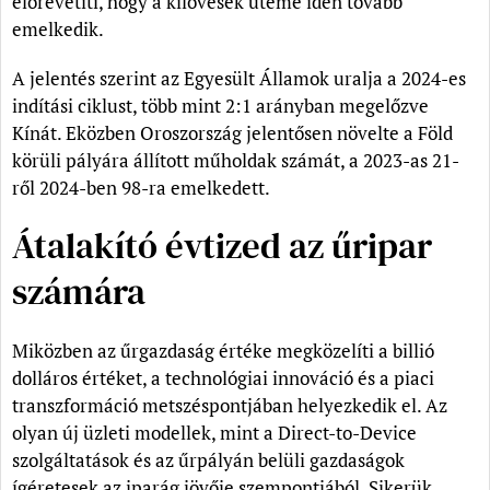
előrevetíti, hogy a kilövések üteme idén tovább
emelkedik.
A jelentés szerint az Egyesült Államok uralja a 2024-es
indítási ciklust, több mint 2:1 arányban megelőzve
Kínát. Eközben Oroszország jelentősen növelte a Föld
körüli pályára állított műholdak számát, a 2023-as 21-
ről 2024-ben 98-ra emelkedett.
Átalakító évtized az űripar
számára
Miközben az űrgazdaság értéke megközelíti a billió
dolláros értéket, a technológiai innováció és a piaci
transzformáció metszéspontjában helyezkedik el. Az
olyan új üzleti modellek, mint a Direct-to-Device
szolgáltatások és az űrpályán belüli gazdaságok
ígéretesek az iparág jövője szempontjából. Sikerük