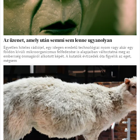
Az üzenet, amely után semmi sem lenne ugyanolyan
Egyetlen hiteles rádiójel, egy idegen eredetű technológiai nyom vagy akár egy
földön kívüli mikroorganizmus felfedezése is alapjaiban változtatná meg az
emberiség önmagáról alkotott képét. A kutatók évtizedek óta figyelik az eget,
mégsem