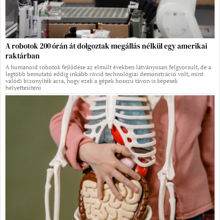
A robotok 200 órán át dolgoztak megállás nélkül egy amerikai
raktárban
A humanoid robotok fejlődése az elmúlt években látványosan felgyorsult, de a
legtöbb bemutató eddig inkább rövid technológiai demonstráció volt, mint
valódi bizonyíték arra, hogy ezek a gépek hosszú távon is képesek
helyettesíteni