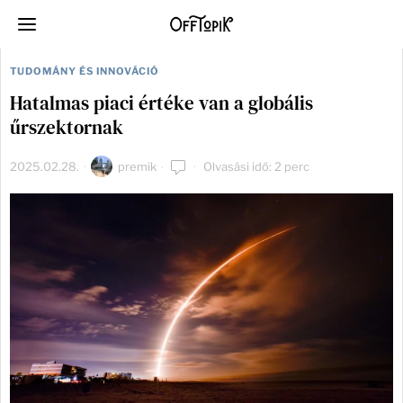
TUDOMÁNY ÉS INNOVÁCIÓ
Hatalmas piaci értéke van a globális
űrszektornak
2025.02.28.
premik
Olvasási idő: 2 perc