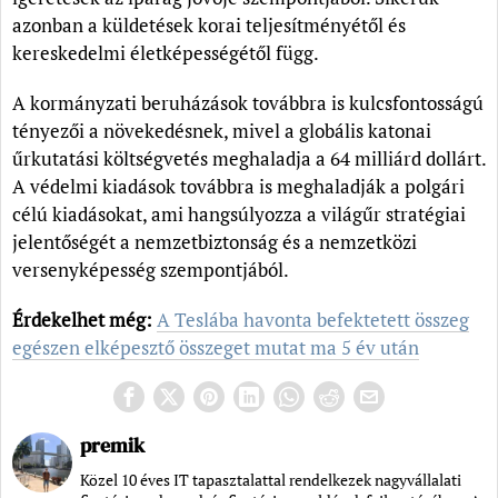
azonban a küldetések korai teljesítményétől és
kereskedelmi életképességétől függ.
A kormányzati beruházások továbbra is kulcsfontosságú
tényezői a növekedésnek, mivel a globális katonai
űrkutatási költségvetés meghaladja a 64 milliárd dollárt.
A védelmi kiadások továbbra is meghaladják a polgári
célú kiadásokat, ami hangsúlyozza a világűr stratégiai
jelentőségét a nemzetbiztonság és a nemzetközi
versenyképesség szempontjából.
Érdekelhet még:
A Teslába havonta befektetett összeg
egészen elképesztő összeget mutat ma 5 év után
premik
Közel 10 éves IT tapasztalattal rendelkezek nagyvállalati