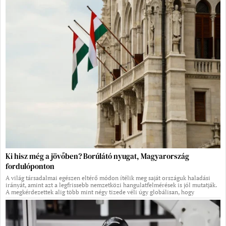
Ki hisz még a jövőben? Borúlátó nyugat, Magyarország
fordulóponton
A világ társadalmai egészen eltérő módon ítélik meg saját országuk haladási
irányát, amint azt a legfrissebb nemzetközi hangulatfelmérések is jól mutatják.
A megkérdezettek alig több mint négy tizede véli úgy globálisan, hogy