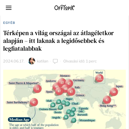
EGYÉB
Térképen a világ országai az átlagéletkor
alapján – itt laknak a legidősebbek és
legfiatalabbak
2024.06.17.
katilan
Olvasási idő: 1 perc