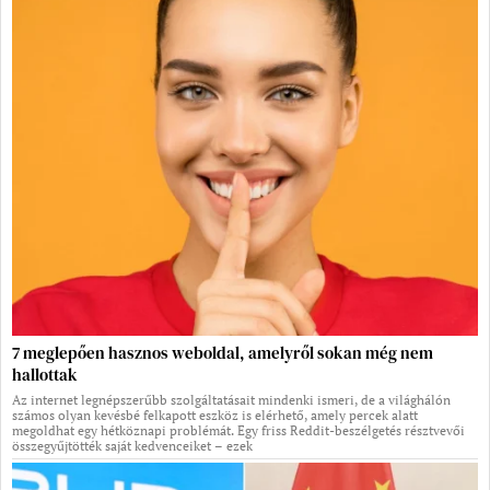
7 meglepően hasznos weboldal, amelyről sokan még nem
hallottak
Az internet legnépszerűbb szolgáltatásait mindenki ismeri, de a világhálón
számos olyan kevésbé felkapott eszköz is elérhető, amely percek alatt
megoldhat egy hétköznapi problémát. Egy friss Reddit-beszélgetés résztvevői
összegyűjtötték saját kedvenceiket – ezek