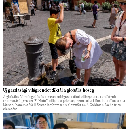
Új gazdasági világrendet diktál a globális hőség
A globális felmelegedés és a meteorológusok által előrejelzett, rendkívüli
intenzitású „szuper El Niño” időjárási jelenség nemcsak a klímakutatókat tartja
lázban, hanem a Wall Street legfontosabb elemzőit is. A Goldman Sachs friss
elemzése