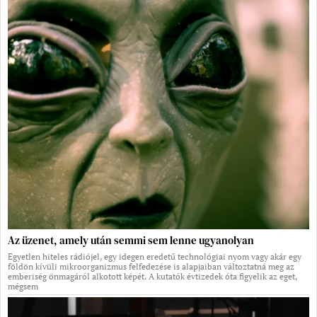
Az üzenet, amely után semmi sem lenne ugyanolyan
Egyetlen hiteles rádiójel, egy idegen eredetű technológiai nyom vagy akár egy
földön kívüli mikroorganizmus felfedezése is alapjaiban változtatná meg az
emberiség önmagáról alkotott képét. A kutatók évtizedek óta figyelik az eget,
mégsem