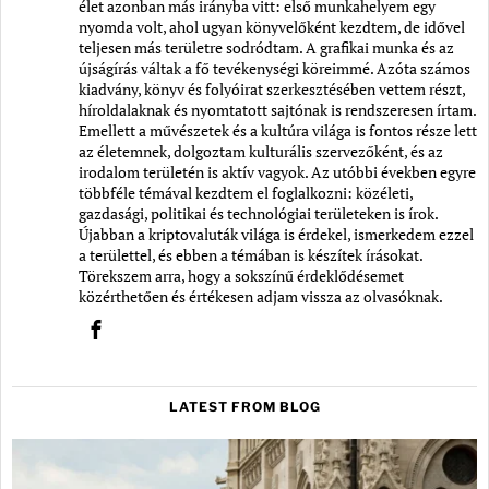
élet azonban más irányba vitt: első munkahelyem egy
nyomda volt, ahol ugyan könyvelőként kezdtem, de idővel
teljesen más területre sodródtam. A grafikai munka és az
újságírás váltak a fő tevékenységi köreimmé. Azóta számos
kiadvány, könyv és folyóirat szerkesztésében vettem részt,
híroldalaknak és nyomtatott sajtónak is rendszeresen írtam.
Emellett a művészetek és a kultúra világa is fontos része lett
az életemnek, dolgoztam kulturális szervezőként, és az
irodalom területén is aktív vagyok. Az utóbbi években egyre
többféle témával kezdtem el foglalkozni: közéleti,
gazdasági, politikai és technológiai területeken is írok.
Újabban a kriptovaluták világa is érdekel, ismerkedem ezzel
a területtel, és ebben a témában is készítek írásokat.
Törekszem arra, hogy a sokszínű érdeklődésemet
közérthetően és értékesen adjam vissza az olvasóknak.
LATEST FROM BLOG