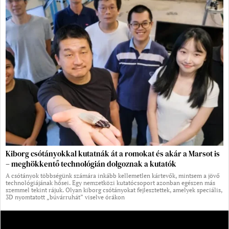
Kiborg csótányokkal kutatnák át a romokat és akár a Marsot is
– meghökkentő technológián dolgoznak a kutatók
A csótányok többségünk számára inkább kellemetlen kártevők, mintsem a jövő
technológiájának hősei. Egy nemzetközi kutatócsoport azonban egészen más
szemmel tekint rájuk. Olyan kiborg csótányokat fejlesztettek, amelyek speciális,
3D nyomtatott „búvárruhát” viselve órákon