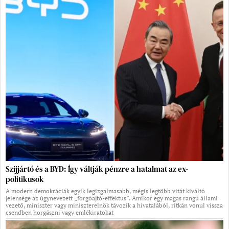
Szijjártó és a BYD: Így váltják pénzre a hatalmat az ex-
politikusok
A modern demokráciák egyik legizgalmasabb, mégis legtöbb vitát kiváltó
jelensége az úgynevezett „forgóajtó-effektus”. Amikor egy magas rangú állami
vezető, miniszter vagy miniszterelnök távozik a hivatalából, ritkán vonul vissza
csendben horgászni vagy emlékiratokat