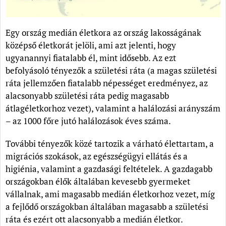
Egy ország medián életkora az ország lakosságának
középső életkorát jelöli, ami azt jelenti, hogy
ugyanannyi fiatalabb él, mint idősebb. Az ezt
befolyásoló tényezők a születési ráta (a magas születési
ráta jellemzően fiatalabb népességet eredményez, az
alacsonyabb születési ráta pedig magasabb
átlagéletkorhoz vezet), valamint a halálozási arányszám
– az 1000 főre jutó halálozások éves száma.
További tényezők közé tartozik a várható élettartam, a
migrációs szokások, az egészségügyi ellátás és a
higiénia, valamint a gazdasági feltételek. A gazdagabb
országokban élők általában kevesebb gyermeket
vállalnak, ami magasabb medián életkorhoz vezet, míg
a fejlődő országokban általában magasabb a születési
ráta és ezért ott alacsonyabb a medián életkor.