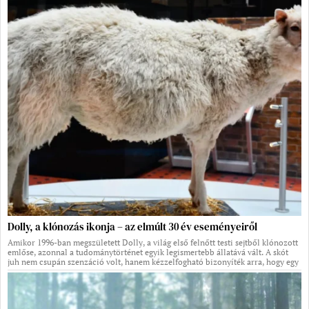
Dolly, a klónozás ikonja – az elmúlt 30 év eseményeiről
Amikor 1996-ban megszületett Dolly, a világ első felnőtt testi sejtből klónozott
emlőse, azonnal a tudománytörténet egyik legismertebb állatává vált. A skót
juh nem csupán szenzáció volt, hanem kézzelfogható bizonyíték arra, hogy egy