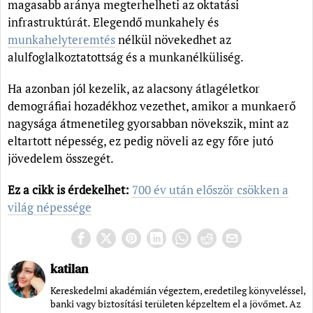
magasabb aránya megterhelheti az oktatási
infrastruktúrát. Elegendő munkahely és
munkahelyteremtés
nélkül növekedhet az
alulfoglalkoztatottság és a munkanélküliség.
Ha azonban jól kezelik, az alacsony átlagéletkor
demográfiai hozadékhoz vezethet, amikor a munkaerő
nagysága átmenetileg gyorsabban növekszik, mint az
eltartott népesség, ez pedig növeli az egy főre jutó
jövedelem összegét.
Ez a cikk is érdekelhet:
700 év után először csökken a
világ népessége
katilan
Kereskedelmi akadémián végeztem, eredetileg könyveléssel,
banki vagy biztosítási területen képzeltem el a jövőmet. Az