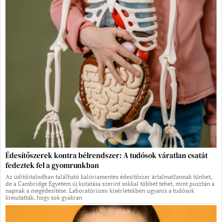
Édesítőszerek kontra bélrendszer: A tudósok váratlan csatát
fedeztek fel a gyomrunkban
Az üdítőitalodban található kalóriamentes édesítőszer ártalmatlannak tűnhet,
de a Cambridge Egyetem új kutatása szerint sokkal többet tehet, mint pusztán a
napnak a megédesítése. Laboratóriumi kísérletekben ugyanis a tudósok
kimutatták, hogy sok gyakran