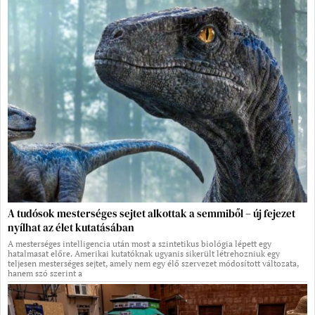
A tudósok mesterséges sejtet alkottak a semmiből – új fejezet
nyílhat az élet kutatásában
A mesterséges intelligencia után most a szintetikus biológia lépett egy
hatalmasat előre. Amerikai kutatóknak ugyanis sikerült létrehozniuk egy
teljesen mesterséges sejtet, amely nem egy élő szervezet módosított változata,
hanem szó szerint a