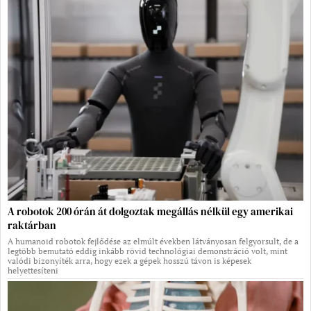
A robotok 200 órán át dolgoztak megállás nélkül egy amerikai
raktárban
A humanoid robotok fejlődése az elmúlt években látványosan felgyorsult, de a
legtöbb bemutató eddig inkább rövid technológiai demonstráció volt, mint
valódi bizonyíték arra, hogy ezek a gépek hosszú távon is képesek
helyettesíteni