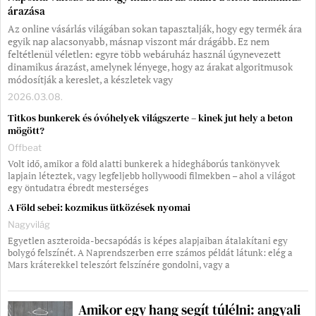
árazása
Az online vásárlás világában sokan tapasztalják, hogy egy termék ára
egyik nap alacsonyabb, másnap viszont már drágább. Ez nem
feltétlenül véletlen: egyre több webáruház használ úgynevezett
dinamikus árazást, amelynek lényege, hogy az árakat algoritmusok
módosítják a kereslet, a készletek vagy
2026.03.08.
Titkos bunkerek és óvóhelyek világszerte – kinek jut hely a beton
mögött?
Offbeat
Volt idő, amikor a föld alatti bunkerek a hidegháborús tankönyvek
lapjain léteztek, vagy legfeljebb hollywoodi filmekben – ahol a világot
egy öntudatra ébredt mesterséges
A Föld sebei: kozmikus ütközések nyomai
Nagyvilág
Egyetlen aszteroida-becsapódás is képes alapjaiban átalakítani egy
bolygó felszínét. A Naprendszerben erre számos példát látunk: elég a
Mars kráterekkel teleszórt felszínére gondolni, vagy a
Amikor egy hang segít túlélni: angyali