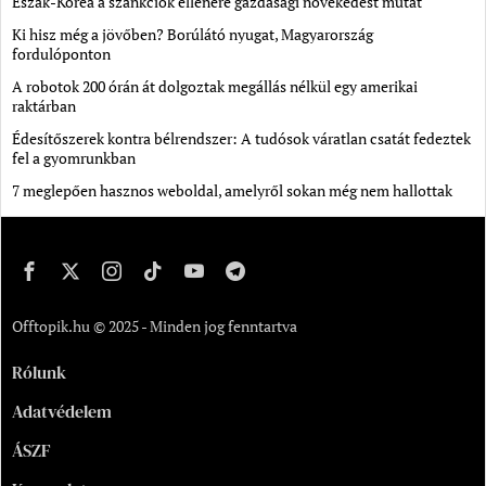
Észak-Korea a szankciók ellenére gazdasági növekedést mutat
Ki hisz még a jövőben? Borúlátó nyugat, Magyarország
fordulóponton
A robotok 200 órán át dolgoztak megállás nélkül egy amerikai
raktárban
Édesítőszerek kontra bélrendszer: A tudósok váratlan csatát fedeztek
fel a gyomrunkban
7 meglepően hasznos weboldal, amelyről sokan még nem hallottak
Offtopik.hu © 2025 - Minden jog fenntartva
Rólunk
Adatvédelem
ÁSZF