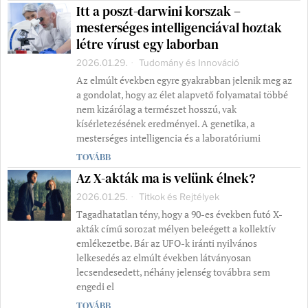
Itt a poszt-darwini korszak –
mesterséges intelligenciával hoztak
létre vírust egy laborban
2026.01.29.
Tudomány és Innováció
Az elmúlt években egyre gyakrabban jelenik meg az
a gondolat, hogy az élet alapvető folyamatai többé
nem kizárólag a természet hosszú, vak
kísérletezésének eredményei. A genetika, a
mesterséges intelligencia és a laboratóriumi
TOVÁBB
Az X-akták ma is velünk élnek?
2026.01.25.
Titkok és Rejtélyek
Tagadhatatlan tény, hogy a 90-es években futó X-
akták című sorozat mélyen beleégett a kollektív
emlékezetbe. Bár az UFO-k iránti nyilvános
lelkesedés az elmúlt években látványosan
lecsendesedett, néhány jelenség továbbra sem
engedi el
TOVÁBB