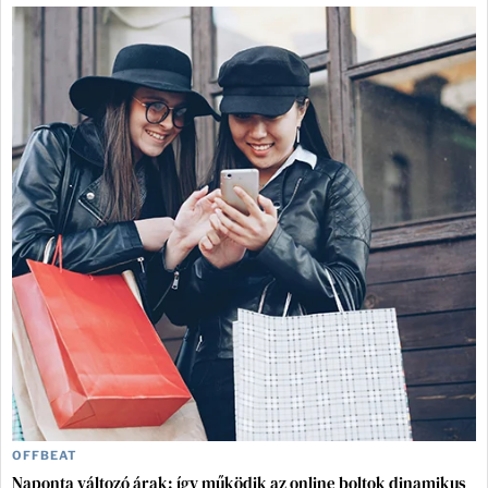
OFFBEAT
Naponta változó árak: így működik az online boltok dinamikus