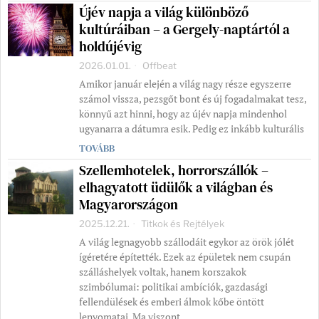
Újév napja a világ különböző
kultúráiban – a Gergely-naptártól a
holdújévig
2026.01.01.
Offbeat
Amikor január elején a világ nagy része egyszerre
számol vissza, pezsgőt bont és új fogadalmakat tesz,
könnyű azt hinni, hogy az újév napja mindenhol
ugyanarra a dátumra esik. Pedig ez inkább kulturális
TOVÁBB
Szellemhotelek, horrorszállók –
elhagyatott üdülők a világban és
Magyarországon
2025.12.21.
Titkok és Rejtélyek
A világ legnagyobb szállodáit egykor az örök jólét
ígéretére építették. Ezek az épületek nem csupán
szálláshelyek voltak, hanem korszakok
szimbólumai: politikai ambíciók, gazdasági
fellendülések és emberi álmok kőbe öntött
lenyomatai. Ma viszont