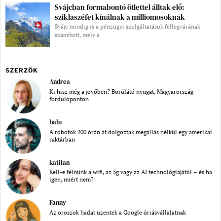
Svájcban formabontó ötlettel álltak elő:
sziklaszéfet kínálnak a milliomosoknak
Svájc mindig is a pénzügyi szolgáltatások fellegvárának
számított, mely a
SZERZŐK
Andrea
Ki hisz még a jövőben? Borúlátó nyugat, Magyarország
fordulóponton
balu
A robotok 200 órán át dolgoztak megállás nélkül egy amerikai
raktárban
katilan
Kell-e félnünk a wifi, az 5g vagy az AI technológiájától – és ha
igen, miért nem?
Fanny
Az oroszok hadat üzentek a Google óriásvállalatnak