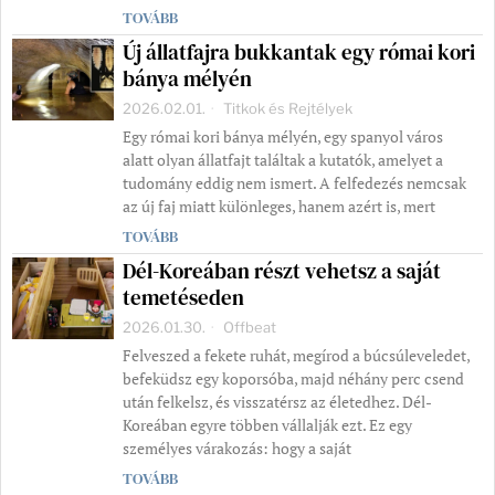
TOVÁBB
Új állatfajra bukkantak egy római kori
bánya mélyén
2026.02.01.
Titkok és Rejtélyek
Egy római kori bánya mélyén, egy spanyol város
alatt olyan állatfajt találtak a kutatók, amelyet a
tudomány eddig nem ismert. A felfedezés nemcsak
az új faj miatt különleges, hanem azért is, mert
TOVÁBB
Dél-Koreában részt vehetsz a saját
temetéseden
2026.01.30.
Offbeat
Felveszed a fekete ruhát, megírod a búcsúleveledet,
befeküdsz egy koporsóba, majd néhány perc csend
után felkelsz, és visszatérsz az életedhez. Dél-
Koreában egyre többen vállalják ezt. Ez egy
személyes várakozás: hogy a saját
TOVÁBB