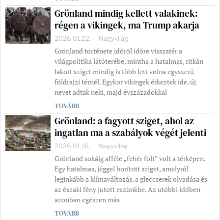
Grönland mindig kellett valakinek:
régen a vikingek, ma Trump akarja
2026.01.22.
Nagyvilág
Grönland története időről időre visszatér a
világpolitika látóterébe, mintha a hatalmas, ritkán
lakott sziget mindig is több lett volna egyszerű
földrajzi térnél. Egykor vikingek érkeztek ide, új
nevet adtak neki, majd évszázadokkal
TOVÁBB
Grönland: a fagyott sziget, ahol az
ingatlan ma a szabályok végét jelenti
2026.01.16.
Nagyvilág
Grönland sokáig afféle „fehér folt” volt a térképen.
Egy hatalmas, jéggel borított sziget, amelyről
leginkább a klímaváltozás, a gleccserek olvadása és
az északi fény jutott eszünkbe. Az utóbbi időben
azonban egészen más
TOVÁBB