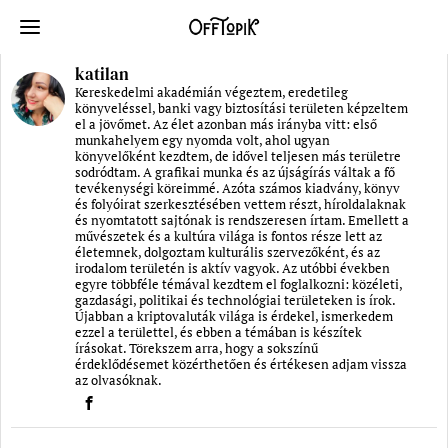
katilan
Kereskedelmi akadémián végeztem, eredetileg
könyveléssel, banki vagy biztosítási területen képzeltem
el a jövőmet. Az élet azonban más irányba vitt: első
munkahelyem egy nyomda volt, ahol ugyan
könyvelőként kezdtem, de idővel teljesen más területre
sodródtam. A grafikai munka és az újságírás váltak a fő
tevékenységi köreimmé. Azóta számos kiadvány, könyv
és folyóirat szerkesztésében vettem részt, híroldalaknak
és nyomtatott sajtónak is rendszeresen írtam. Emellett a
művészetek és a kultúra világa is fontos része lett az
életemnek, dolgoztam kulturális szervezőként, és az
irodalom területén is aktív vagyok. Az utóbbi években
egyre többféle témával kezdtem el foglalkozni: közéleti,
gazdasági, politikai és technológiai területeken is írok.
Újabban a kriptovaluták világa is érdekel, ismerkedem
ezzel a területtel, és ebben a témában is készítek
írásokat. Törekszem arra, hogy a sokszínű
érdeklődésemet közérthetően és értékesen adjam vissza
az olvasóknak.