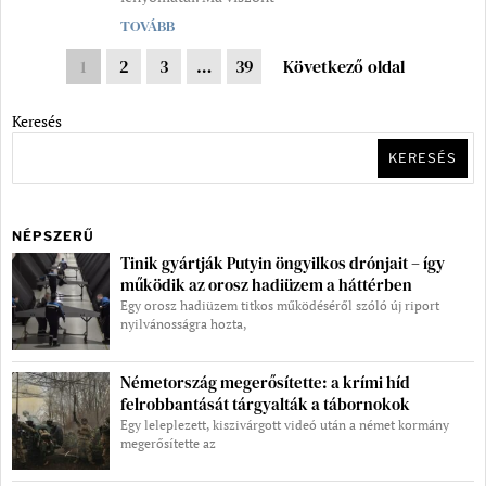
TOVÁBB
1
2
3
…
39
Következő oldal
Keresés
KERESÉS
NÉPSZERŰ
Tinik gyártják Putyin öngyilkos drónjait – így
működik az orosz hadiüzem a háttérben
Egy orosz hadiüzem titkos működéséről szóló új riport
nyilvánosságra hozta,
Németország megerősítette: a krími híd
felrobbantását tárgyalták a tábornokok
Egy leleplezett, kiszivárgott videó után a német kormány
megerősítette az