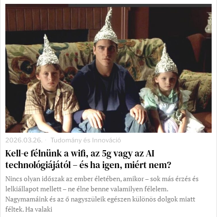
2026.03.26.
Tudomány és Innováció
Kell-e félnünk a wifi, az 5g vagy az AI
technológiájától – és ha igen, miért nem?
Nincs olyan időszak az ember életében, amikor – sok más érzés és
lelkiállapot mellett – ne élne benne valamilyen félelem.
Nagymamáink és az ő nagyszüleik egészen különös dolgok miatt
féltek. Ha valaki