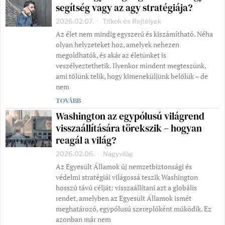
segítség vagy az agy stratégiája?
2026.02.07.
Titkok és Rejtélyek
Az élet nem mindig egyszerű és kiszámítható. Néha
olyan helyzeteket hoz, amelyek nehezen
megoldhatók, és akár az életünket is
veszélyeztethetik. Ilyenkor mindent megteszünk,
ami tőlünk telik, hogy kimeneküljünk belőlük – de
nem
TOVÁBB
Washington az egypólusú világrend
visszaállítására törekszik – hogyan
reagál a világ?
2026.02.06.
Nagyvilág
Az Egyesült Államok új nemzetbiztonsági és
védelmi stratégiái világossá teszik Washington
hosszú távú célját: visszaállítani azt a globális
rendet, amelyben az Egyesült Államok ismét
meghatározó, egypólusú szereplőként működik. Ez
azonban már nem