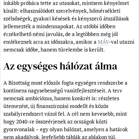
inkább próbára tette az utasokat, mintsem kényelmet
kínált: elhasználódott szerelvények, hőmérsékleti
szélsőségek, gyakori késések és kényszerű átszállások
jellemezték a mindennapokat. Az utóbbi időben
érzékelhető némi javulás, de a legtöbben még jól
emlékeznek arra az időszakra, amikor a
MÁV
-val utazni
nemcsak időbe, hanem türelembe is került.
Az egységes hálózat álma
A Bizottság most először fogta egységes rendszerbe a
kontinens nagysebességű vasútfejlesztéseit. A terv
nemcsak ambiciózus, hanem konkrét is: részletes
ütemezést, új finanszírozási modellt és közös
szabályrendszert vázol fel. A cél nem kevesebb, mint
hogy 2040-re összeérjenek az országok közti
gyorsvonalak – egy olyan hálózat, amelyen a határok
nem akadályok, legfeljebb táblák az ablakon túl.