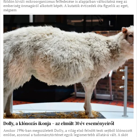
földön kívüli mikroorganizmus felfedezése is alapjaiban változtatná meg az
emberiség önmagáról alkotott képét. A kutatók évtizedek óta figyelik az eget,
mégsem
Dolly, a klónozás ikonja – az elmúlt 30 év eseményeiről
Amikor 1996-ban megszületett Dolly, a világ első felnőtt testi sejtből klónozott
emlőse, azonnal a tudománytörténet egyik legismertebb állatává vált. A skót