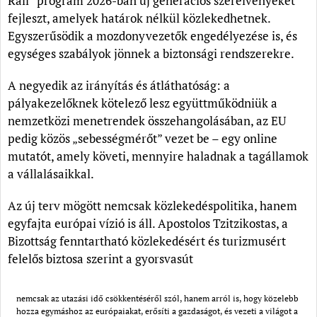
Rail” program 2026-ban új generációs szerelvényeket
fejleszt, amelyek határok nélkül közlekedhetnek.
Egyszerűsödik a mozdonyvezetők engedélyezése is, és
egységes szabályok jönnek a biztonsági rendszerekre.
A negyedik az irányítás és átláthatóság: a
pályakezelőknek kötelező lesz együttműködniük a
nemzetközi menetrendek összehangolásában, az EU
pedig közös „sebességmérőt” vezet be – egy online
mutatót, amely követi, mennyire haladnak a tagállamok
a vállalásaikkal.
Az új terv mögött nemcsak közlekedéspolitika, hanem
egyfajta európai vízió is áll. Apostolos Tzitzikostas, a
Bizottság fenntartható közlekedésért és turizmusért
felelős biztosa szerint a gyorsvasút
nemcsak az utazási idő csökkentéséről szól, hanem arról is, hogy közelebb
hozza egymáshoz az európaiakat, erősíti a gazdaságot, és vezeti a világot a