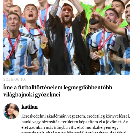
2026.06.10.
Íme a futballtörténelem legmegdöbbentőbb
világbajnoki győzelmei
katilan
Kereskedelmi akadémián végeztem, eredetileg könyveléssel,
banki vagy biztosítási területen képzeltem el a jövőmet. Az
élet azonban más irányba vitt: első munkahelyem egy
nyomda volt, ahol ugyan könyvelőként kezdtem, de idővel