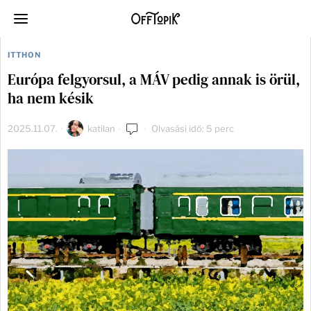
ITTHON
Európa felgyorsul, a MÁV pedig annak is örül,
ha nem késik
2025.11.07.
katilan
Olvasási idő: 5 perc