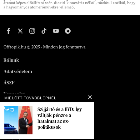
áramot képes előállítani szén-dioxid-kibocsátás nélkül, ráadásul anélkül, hogy
a hagyományos atomerőművekre jellemző,
Offtopik.hu © 2025 - Minden jog fenntartva
Rólunk
Adatvédelem
ÁSZF
Kapcsolat
MIELŐTT TOVÁBBLÉPNÉL
Oldaltérkép
Szijjártó és a BYD: Így
váltják pénzre a
Segítség
hatalmat az ex-
politikusok
Munka