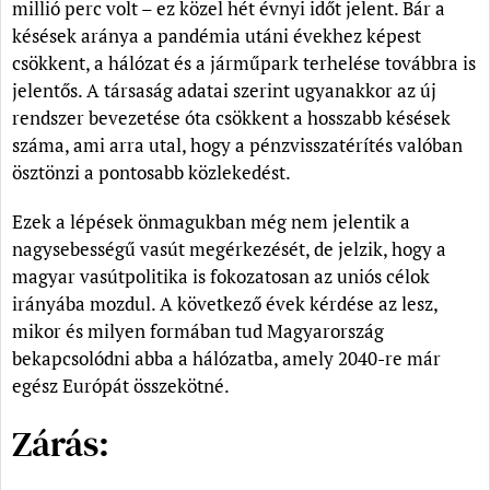
millió perc volt – ez közel hét évnyi időt jelent. Bár a
késések aránya a pandémia utáni évekhez képest
csökkent, a hálózat és a járműpark terhelése továbbra is
jelentős. A társaság adatai szerint ugyanakkor az új
rendszer bevezetése óta csökkent a hosszabb késések
száma, ami arra utal, hogy a pénzvisszatérítés valóban
ösztönzi a pontosabb közlekedést.
Ezek a lépések önmagukban még nem jelentik a
nagysebességű vasút megérkezését, de jelzik, hogy a
magyar vasútpolitika is fokozatosan az uniós célok
irányába mozdul. A következő évek kérdése az lesz,
mikor és milyen formában tud Magyarország
bekapcsolódni abba a hálózatba, amely 2040-re már
egész Európát összekötné.
Zárás: