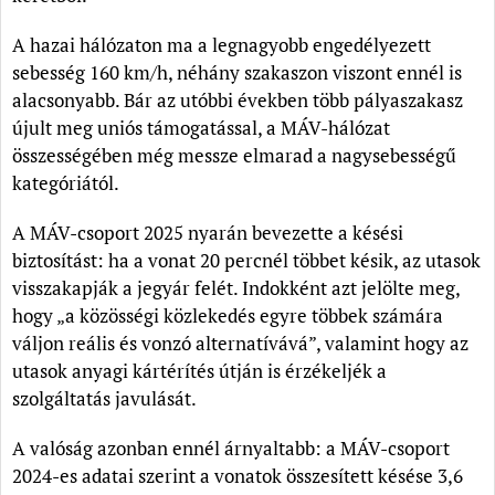
A hazai hálózaton ma a legnagyobb engedélyezett
sebesség 160 km/h, néhány szakaszon viszont ennél is
alacsonyabb. Bár az utóbbi években több pályaszakasz
újult meg uniós támogatással, a MÁV-hálózat
összességében még messze elmarad a nagysebességű
kategóriától.
A MÁV-csoport 2025 nyarán bevezette a késési
biztosítást: ha a vonat 20 percnél többet késik, az utasok
visszakapják a jegyár felét. Indokként azt jelölte meg,
hogy „a közösségi közlekedés egyre többek számára
váljon reális és vonzó alternatívává”, valamint hogy az
utasok anyagi kártérítés útján is érzékeljék a
szolgáltatás javulását.
A valóság azonban ennél árnyaltabb: a MÁV-csoport
2024-es adatai szerint a vonatok összesített késése 3,6