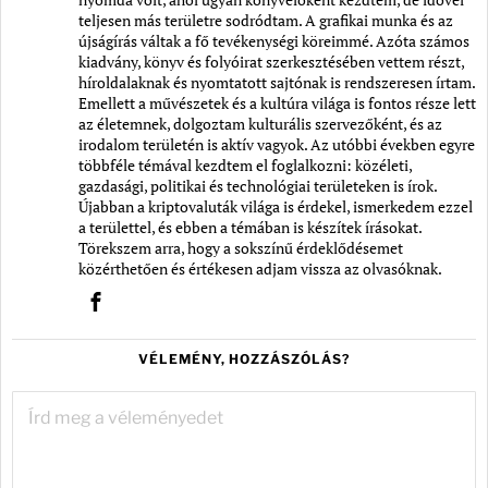
teljesen más területre sodródtam. A grafikai munka és az
újságírás váltak a fő tevékenységi köreimmé. Azóta számos
kiadvány, könyv és folyóirat szerkesztésében vettem részt,
híroldalaknak és nyomtatott sajtónak is rendszeresen írtam.
Emellett a művészetek és a kultúra világa is fontos része lett
az életemnek, dolgoztam kulturális szervezőként, és az
irodalom területén is aktív vagyok. Az utóbbi években egyre
többféle témával kezdtem el foglalkozni: közéleti,
gazdasági, politikai és technológiai területeken is írok.
Újabban a kriptovaluták világa is érdekel, ismerkedem ezzel
a területtel, és ebben a témában is készítek írásokat.
Törekszem arra, hogy a sokszínű érdeklődésemet
közérthetően és értékesen adjam vissza az olvasóknak.
VÉLEMÉNY, HOZZÁSZÓLÁS?