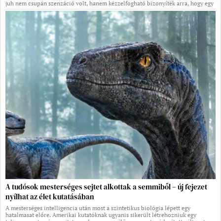
juh nem csupán szenzáció volt, hanem kézzelfogható bizonyíték arra, hogy egy
A tudósok mesterséges sejtet alkottak a semmiből – új fejezet
nyílhat az élet kutatásában
A mesterséges intelligencia után most a szintetikus biológia lépett egy
hatalmasat előre. Amerikai kutatóknak ugyanis sikerült létrehozniuk egy