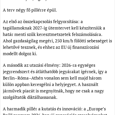
A terv négy fő pillérre épül.
Az első az összekapcsolás felgyorsítása: a
tagállamoknak 2027-ig ütemtervet kell készíteniük a
határ menti szűk keresztmetszetek felszámolására.
Ahol gazdaságilag megéri, 250 km/h fölötti sebességet is
lehetővé tesznek, és ehhez az EU új finanszírozási
modellt dolgoz ki.
A második az utazási élmény: 2026-ra egységes
jegyrendszert és átláthatóbb jegyárakat ígérnek, így a
Berlin–Róma–Athén vonalon sem kell majd három
külön appban keresgélni a helyjegyet. A használt
járművek piacát is megnyitnák, hogy ne csak a nagy
szolgáltatók diktálhassanak.
A harmadik pillér a kutatás és innováció: a „Europe’s