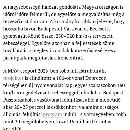
A nagysebességű hálózat gondolata Magyarországon is
időről időre felmerül, de egyelőre a megvalósítás még a
tervezőasztalon van. A kormány korábban jelezte, hogy
hosszabb távon Budapestet Varsóval és Béccsel is
gyorsvasút kötné össze, 250–320 km/h-s tervezett
sebességgel. Egyelőre azonban a fejlesztések zöme
továbbra is a meglévő vonalak korszerűsítésére és a
járműpark megújítására koncentrál.
A MÁV-csoport 2025-ben több infrastrukturális
projektet
is elindított: a 106-os vonal Debrecen
térségében új nyomvonalat kap, egyes szakaszokon 160
km/h-s engedélyezett sebességgel; elindult a Budapest–
Pusztaszabolcs vasútvonal felújítása, ahol a menetidő
akár 20–25 perccel is csökkenhet; valamint országos
állomás-felújítási
program
indult 14 vármegyében, több
mint 30 megállóhelyen, közel 15 milliárd forintos
keretből.