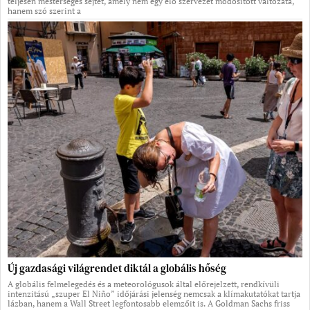
teljesen mesterséges sejtet, amely nem egy élő szervezet módosított változata,
hanem szó szerint a
Új gazdasági világrendet diktál a globális hőség
A globális felmelegedés és a meteorológusok által előrejelzett, rendkívüli
intenzitású „szuper El Niño” időjárási jelenség nemcsak a klímakutatókat tartja
lázban, hanem a Wall Street legfontosabb elemzőit is. A Goldman Sachs friss