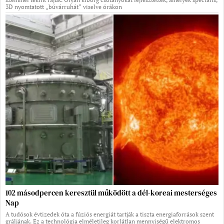
3D nyomtatott „búvárruhát” viselve órákon
102 másodpercen keresztül működött a dél-koreai mesterséges
Nap
A tudósok évtizedek óta a fúziós energiát tartják a tiszta energiaforrások szent
gráljának. Ez a technológia elméletileg korlátlan mennyiségű elektromos