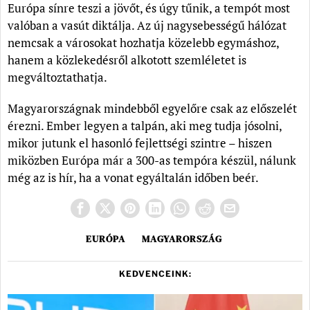
Európa sínre teszi a jövőt, és úgy tűnik, a tempót most
valóban a vasút diktálja. Az új nagysebességű hálózat
nemcsak a városokat hozhatja közelebb egymáshoz,
hanem a közlekedésről alkotott szemléletet is
megváltoztathatja.
Magyarországnak mindebből egyelőre csak az előszelét
érezni. Ember legyen a talpán, aki meg tudja jósolni,
mikor jutunk el hasonló fejlettségi szintre – hiszen
miközben Európa már a 300-as tempóra készül, nálunk
még az is hír, ha a vonat egyáltalán időben beér.
EURÓPA
MAGYARORSZÁG
KEDVENCEINK: