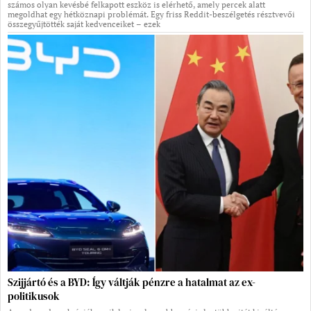
számos olyan kevésbé felkapott eszköz is elérhető, amely percek alatt
megoldhat egy hétköznapi problémát. Egy friss Reddit-beszélgetés résztvevői
összegyűjtötték saját kedvenceiket – ezek
Szijjártó és a BYD: Így váltják pénzre a hatalmat az ex-
politikusok