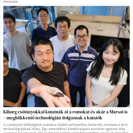
elemzése
Kiborg csótányokkal kutatnák át a romokat és akár a Marsot is
– meghökkentő technológián dolgoznak a kutatók
A csótányok többségünk számára inkább kellemetlen kártevők, mintsem a jövő
technológiájának hősei. Egy nemzetközi kutatócsoport azonban egészen más
szemmel tekint rájuk. Olyan kiborg csótányokat fejlesztettek, amelyek speciális,