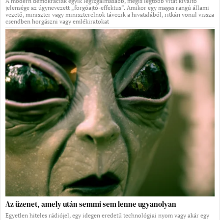
A modern demokráciák egyik legizgalmasabb, mégis legtöbb vitát kiváltó
jelensége az úgynevezett „forgóajtó-effektus”. Amikor egy magas rangú állami
vezető, miniszter vagy miniszterelnök távozik a hivatalából, ritkán vonul vissza
csendben horgászni vagy emlékiratokat
Az üzenet, amely után semmi sem lenne ugyanolyan
Egyetlen hiteles rádiójel, egy idegen eredetű technológiai nyom vagy akár egy