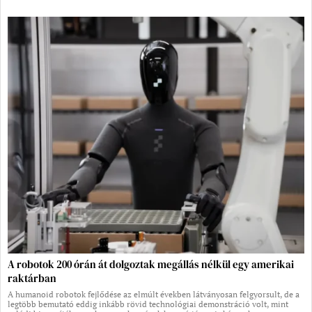
A robotok 200 órán át dolgoztak megállás nélkül egy amerikai
raktárban
A humanoid robotok fejlődése az elmúlt években látványosan felgyorsult, de a
legtöbb bemutató eddig inkább rövid technológiai demonstráció volt, mint