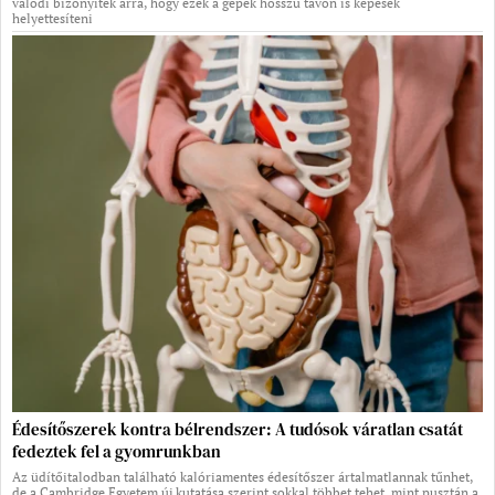
valódi bizonyíték arra, hogy ezek a gépek hosszú távon is képesek
helyettesíteni
Édesítőszerek kontra bélrendszer: A tudósok váratlan csatát
fedeztek fel a gyomrunkban
Az üdítőitalodban található kalóriamentes édesítőszer ártalmatlannak tűnhet,
de a Cambridge Egyetem új kutatása szerint sokkal többet tehet, mint pusztán a