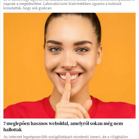
napnak a megédesítése. Laboratóriumi kísérletekben ugyanis a tudósok
kimutatták, hogy sok gyakran
7 meglepően hasznos weboldal, amelyről sokan még nem
hallottak
Az internet legnépszerűbb szolgáltatásait mindenki ismeri, de a világhálón