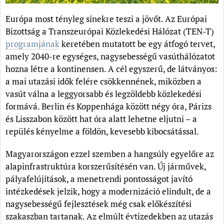
Európa most tényleg sínekre teszi a jövőt. Az Európai
Bizottság a Transzeurópai Közlekedési Hálózat (TEN-T)
programjának
keretében mutatott be egy átfogó tervet,
amely 2040-re egységes, nagysebességű vasúthálózatot
hozna létre a kontinensen. A cél egyszerű, de látványos:
a mai utazási idők felére csökkennének, miközben a
vasút válna a leggyorsabb és legzöldebb közlekedési
formává. Berlin és Koppenhága között négy óra, Párizs
és Lisszabon között hat óra alatt lehetne eljutni – a
repülés kényelme a földön, kevesebb kibocsátással.
Magyarországon ezzel szemben a hangsúly egyelőre az
alapinfrastruktúra korszerűsítésén van. Új járművek,
pályafelújítások, a menetrendi pontosságot javító
intézkedések jelzik, hogy a modernizáció elindult, de a
nagysebességű fejlesztések még csak előkészítési
szakaszban tartanak. Az elmúlt évtizedekben az utazás