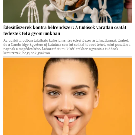
Édesítőszerek kontra bélrendszer: A tudósok váratlan csatát
fedeztek fel a gyomrunkban
Az üdítőitalodban található kalóriamentes édesítőszer ártalmatlannak tűnhet,
de a Cambridge Egyetem új kutatása szerint sokkal többet tehet, mint pusztán a
napnak a megédesítése. Laboratóriumi kísérletekben ugyanis a tudósok
kimutatták, hogy sok gyakran