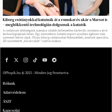
Kiborg csótányokkal kutatnák át a romokat és akár a Marsot is
– meghökkentő technológián dolgoznak a kutatók
A csótányok többségünk számára inkább kellemetlen kártevők, mintsem a jövő
technológiájának hősei. Egy nemzetközi kutatócsoport azonban egészen más
szemmel tekint rájuk. Olyan kiborg csótányokat fejlesztettek, amelyek speciális,
3D nyomtatott „búvárruhát” viselve órákon
Offtopik.hu © 2025 - Minden jog fenntartva
Rólunk
Adatvédelem
ÁSZF
Kapcsolat