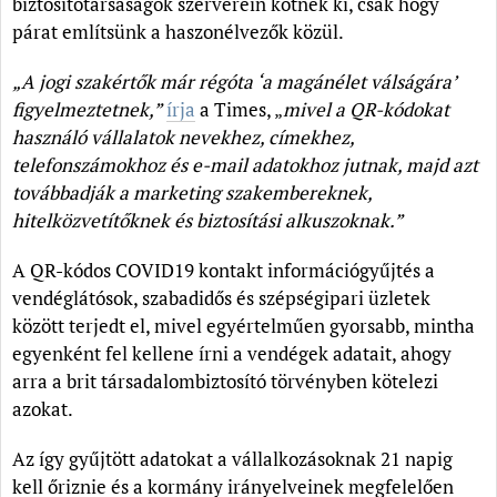
biztosítótársaságok szerverein kötnek ki, csak hogy
párat említsünk a haszonélvezők közül.
„A jogi szakértők már régóta ‘a magánélet válságára’
figyelmeztetnek,”
írja
a Times, „
mivel a QR-kódokat
használó vállalatok nevekhez, címekhez,
telefonszámokhoz és e-mail adatokhoz jutnak, majd azt
továbbadják a marketing szakembereknek,
hitelközvetítőknek és biztosítási alkuszoknak.”
A QR-kódos COVID19 kontakt információgyűjtés a
vendéglátósok, szabadidős és szépségipari üzletek
között terjedt el, mivel egyértelműen gyorsabb, mintha
egyenként fel kellene írni a vendégek adatait, ahogy
arra a brit társadalombiztosító törvényben kötelezi
azokat.
Az így gyűjtött adatokat a vállalkozásoknak 21 napig
kell őriznie és a kormány irányelveinek megfelelően