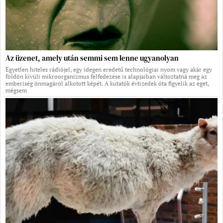
Az üzenet, amely után semmi sem lenne ugyanolyan
Egyetlen hiteles rádiójel, egy idegen eredetű technológiai nyom vagy akár egy
földön kívüli mikroorganizmus felfedezése is alapjaiban változtatná meg az
emberiség önmagáról alkotott képét. A kutatók évtizedek óta figyelik az eget,
mégsem