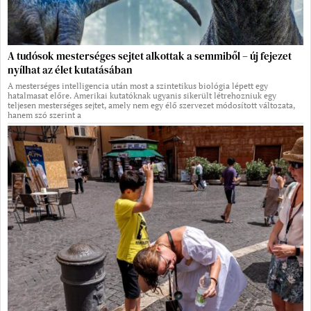
A tudósok mesterséges sejtet alkottak a semmiből – új fejezet
nyílhat az élet kutatásában
A mesterséges intelligencia után most a szintetikus biológia lépett egy
hatalmasat előre. Amerikai kutatóknak ugyanis sikerült létrehozniuk egy
teljesen mesterséges sejtet, amely nem egy élő szervezet módosított változata,
hanem szó szerint a