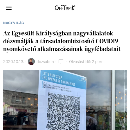
NAGYVILÁG
Az Egyesült Királyságban nagyvállalatok
dézsmálják a társadalombiztosító COVID19
nyomkövető alkalmazásainak ügyféladatait
2020.10.13.
dozsaben
Olvasási idő: 2 perc