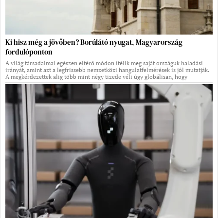
Ki hisz még a jövőben? Borúlátó nyugat, Magyarország
fordulóponton
A világ társadalmai egészen eltérő módon ítélik meg saját országuk haladási
irányát, amint azt a legfrissebb nemzetközi hangulatfelmérések is jól mutatják.
A megkérdezettek alig több mint négy tizede véli úgy globálisan, hogy