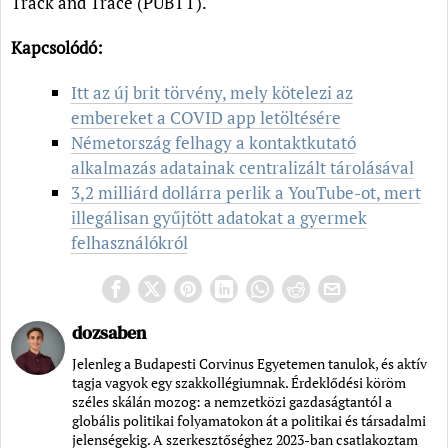
Track and Trace (PUBTT).
Kapcsolódó:
Itt az új brit törvény, mely kötelezi az
embereket a COVID app letöltésére
Németország felhagy a kontaktkutató
alkalmazás adatainak centralizált tárolásával
3,2 milliárd dollárra perlik a YouTube-ot, mert
illegálisan gyűjtött adatokat a gyermek
felhasználókról
dozsaben
Jelenleg a Budapesti Corvinus Egyetemen tanulok, és aktív
tagja vagyok egy szakkollégiumnak. Érdeklődési köröm
széles skálán mozog: a nemzetközi gazdaságtantól a
globális politikai folyamatokon át a politikai és társadalmi
jelenségekig. A szerkesztőséghez 2023-ban csatlakoztam