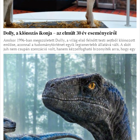
Dolly, a klónozás ikonja – az elmúlt 30 év eseményeiről
Amikor 1996-ban megszületett Dolly, a világ első felnőtt testi sejtből klónozott
emlőse, azonnal a tudománytörténet egyik legismertebb állatává vált. A skót
juh nem csupán szenzáció volt, hanem kézzelfogható bizonyíték arra, hogy egy