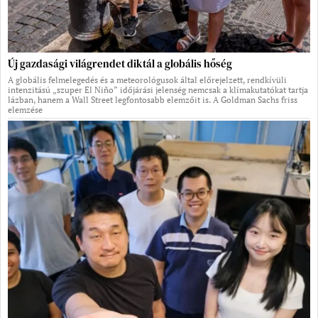
Új gazdasági világrendet diktál a globális hőség
A globális felmelegedés és a meteorológusok által előrejelzett, rendkívüli
intenzitású „szuper El Niño” időjárási jelenség nemcsak a klímakutatókat tartja
lázban, hanem a Wall Street legfontosabb elemzőit is. A Goldman Sachs friss
elemzése