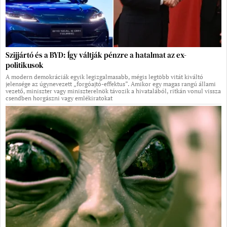
Szijjártó és a BYD: Így váltják pénzre a hatalmat az ex-
politikusok
A modern demokráciák egyik legizgalmasabb, mégis legtöbb vitát kiváltó
jelensége az úgynevezett „forgóajtó-effektus”. Amikor egy magas rangú állami
vezető, miniszter vagy miniszterelnök távozik a hivatalából, ritkán vonul vissza
csendben horgászni vagy emlékiratokat