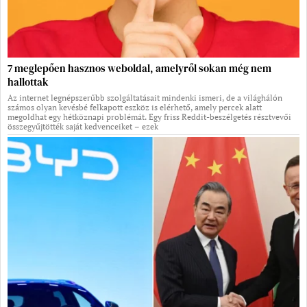
7 meglepően hasznos weboldal, amelyről sokan még nem
hallottak
Az internet legnépszerűbb szolgáltatásait mindenki ismeri, de a világhálón
számos olyan kevésbé felkapott eszköz is elérhető, amely percek alatt
megoldhat egy hétköznapi problémát. Egy friss Reddit-beszélgetés résztvevői
összegyűjtötték saját kedvenceiket – ezek