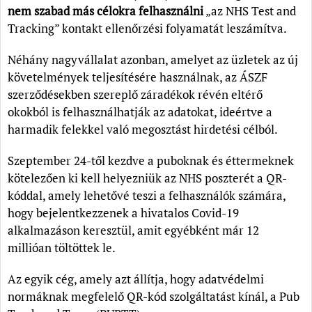
nem szabad más célokra felhasználni
„az NHS Test and
Tracking” kontakt ellenőrzési folyamatát leszámítva.
Néhány nagyvállalat azonban, amelyet az üzletek az új
követelmények teljesítésére használnak, az ÁSZF
szerződésekben szereplő záradékok révén eltérő
okokból is felhasználhatják az adatokat, ideértve a
harmadik felekkel való megosztást hirdetési célból.
Szeptember 24-től kezdve a puboknak és éttermeknek
kötelezően ki kell helyezniük az NHS poszterét a QR-
kóddal, amely lehetővé teszi a felhasználók számára,
hogy bejelentkezzenek a hivatalos Covid-19
alkalmazáson keresztül, amit egyébként már 12
millióan töltöttek le.
Az egyik cég, amely azt állítja, hogy adatvédelmi
normáknak megfelelő QR-kód szolgáltatást kínál, a Pub