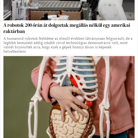
A robotok 200 órán át dolgoztak megállás nélkül egy amerikai
raktárban
A humanoid robotok fejlődése az elmúlt években látványosan felgyorsult, de a
legtöbb bemutató eddig inkább rövid technológiai demonstráció volt, mint
valódi bizonyíték arra, hogy ezek a gépek hosszú távon is képesek
helyettesíteni