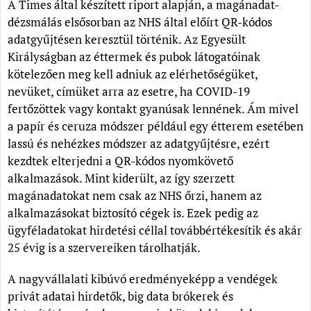
A Times által készített riport alapján, a magánadat-
dézsmálás elsősorban az NHS által előírt QR-kódos
adatgyűjtésen keresztül történik. Az Egyesült
Királyságban az éttermek és pubok látogatóinak
kötelezően meg kell adniuk az elérhetőségüket,
nevüket, címüket arra az esetre, ha COVID-19
fertőzöttek vagy kontakt gyanúsak lennének. Ám mivel
a papír és ceruza módszer például egy étterem esetében
lassú és nehézkes módszer az adatgyűjtésre, ezért
kezdtek elterjedni a QR-kódos nyomkövető
alkalmazások. Mint kiderült, az így szerzett
magánadatokat nem csak az NHS őrzi, hanem az
alkalmazásokat biztosító cégek is. Ezek pedig az
ügyféladatokat hirdetési céllal továbbértékesítik és akár
25 évig is a szervereiken tárolhatják.
A nagyvállalati kibúvó eredményeképp a vendégek
privát adatai hirdetők, big data brókerek és