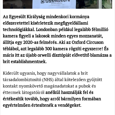
Az Egyesült Királyság mindenkori kormánya
előszeretettel kísérletezik megfigyelőállami
technológiákkal. Londonban például legalább félmillió
kamera figyeli a lakosok minden egyes mozzanatát,
állítja egy 2020-as felmérés. Aki az Oxford Circuson
téblábol, azt legalább 300 kamera rögzíti egyszerre! És
máris itt az újabb orwelli dísztópiát elővetítő blamázsa a
brit establishmentnek.
Kiderült ugyanis, hogy nagyvállalatok a brit
társadalombiztosító (NHS) által kötelezően gyűjtött
kontakt nyomkövető magánadatokat a pubok és
éttermek látogatóiról
anélkül használják fel és
értékesítik tovább, hogy arról bármilyen formában
egyértelműen értesítenék a vendégeket
.