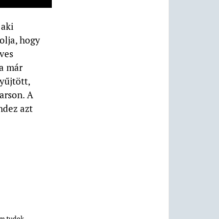
 aki
olja, hogy
éves
ja már
űjtött,
arson. A
ndez azt
em tudok