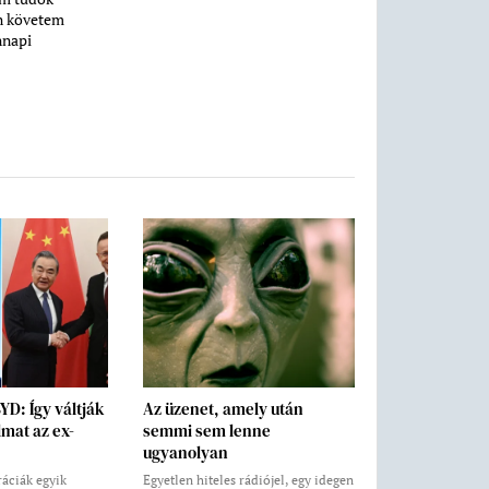
n követem
nnapi
BYD: Így váltják
Az üzenet, amely után
lmat az ex-
semmi sem lenne
ugyanolyan
áciák egyik
Egyetlen hiteles rádiójel, egy idegen