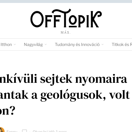
MÁS.
Itthon
Nagyvilág
Tudomány és Innováció
Titkok és 
nkívüli sejtek nyomaira
ntak a geológusok, volt 
on?
Fanny
Olvasási idő: 1 perc