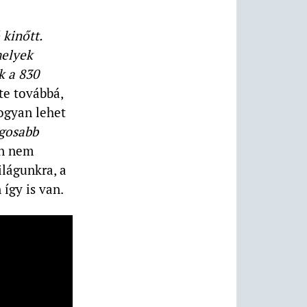
 kinőtt.
melyek
k a 830
te továbbá,
hogyan lehet
ágosabb
en nem
ilágunkra, a
így is van.