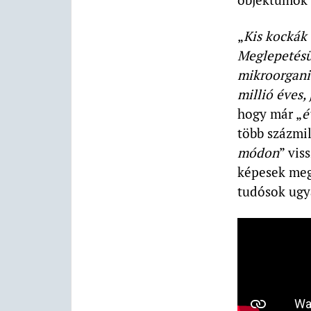
„
Kis kockák 
Meglepetésü
mikroorgani
millió éves,
hogy már „
é
több százmi
módon
” vis
képesek megf
tudósok ugy