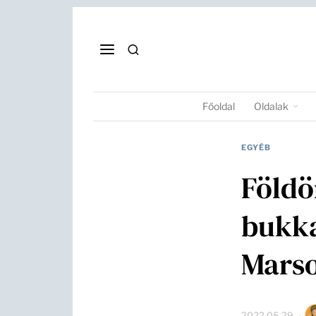
Főoldal
Oldalak
EGYÉB
Földö
bukka
Mars
2022.05.29.