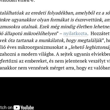
találhatóak az eredeti folyadékban, amelyből ez a só
nkre ugyanakkor olyan formákat is észrevettünk, a
zmusokra utalnak. Ezek még mindig életben lehetne
 jó állapotú mikroélőhelyen
” –
nyilatkozta
. Hozzátet
vek óta tartanak a munkálatok, hogy megtalálják
”, 
llió éves mikroorganizmusokat a „
lehető legbiztons
szahozni a modern világba. A sejtek ugyanis elviekb
ertőzni az embereket, és nem jelentenek veszélyt v
anakkor nem vennének mérget arra, hogy ez valóban 