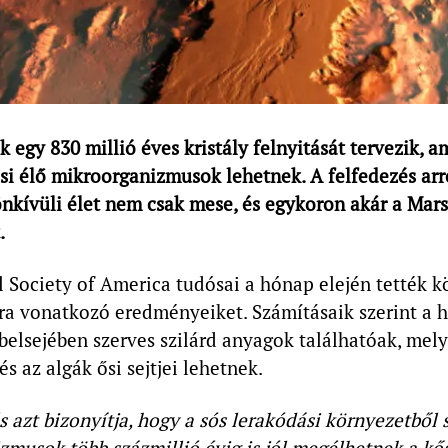
 egy 830 millió éves kristály felnyitását tervezik, 
si élő mikroorganizmusok lehetnek. A felfedezés arr
nkívüli élet nem csak mese, és egykoron akár a Mars
.
 Society of America tudósai a hónap elején tették k
ra vonatkozó eredményeiket. Számításaik szerint a ha
belsejében szerves szilárd anyagok találhatóak, mel
és az algák ősi sejtjei lehetnek.
s azt bizonyítja, hogy a sós lerakódási környezetből
zmusok több százmillió évig is jól megélhetnek a kő