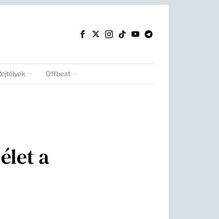
Rejtélyek
Offbeat
élet a