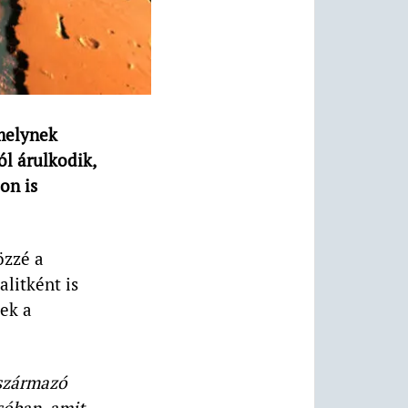
amelynek
ól árulkodik,
on is
özzé a
litként is
yek a
 származó
sóban, amit