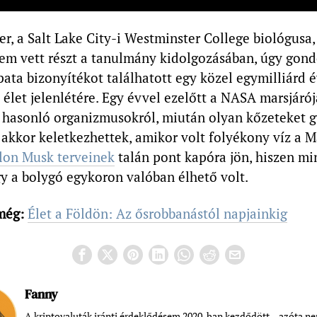
r, a Salt Lake City-i Westminster College biológusa,
em vett részt a tanulmány kidolgozásában, úgy gond
ata bizonyítékot találhatott egy közel egymilliárd 
 élet jelenlétére. Egy évvel ezelőtt a NASA marsjáró
 hasonló organizmusokról, miután olyan kőzeteket gy
akkor keletkezhettek, amikor volt folyékony víz a M
lon Musk terveinek
talán pont kapóra jön, hiszen mi
gy a bolygó egykoron valóban élhető volt.
még:
Élet a Földön: Az ősrobbanástól napjainkig
Fanny
A kriptovaluták iránti érdeklődésem 2020-ban kezdődött – azóta n