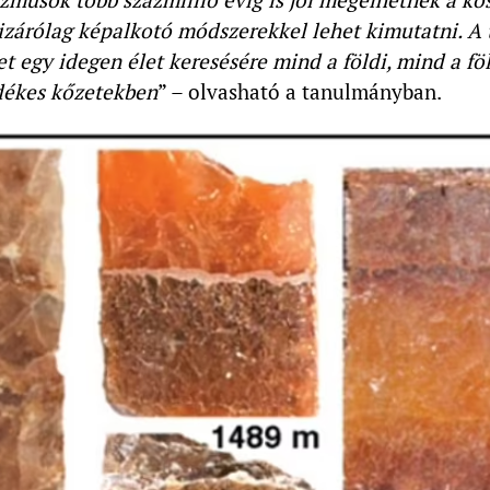
izárólag képalkotó módszerekkel lehet kimutatni. A
et egy idegen élet keresésére mind a földi, mind a fö
dékes kőzetekben
” – olvasható a tanulmányban.