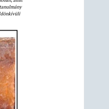
 tanulmány
ldönkívüli