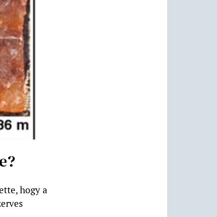
re?
tte, hogy a
zerves