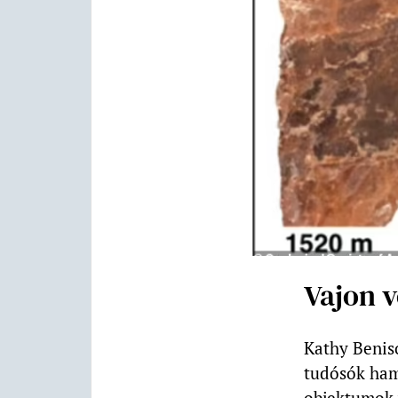
Vajon 
Kathy Benis
tudósók hama
objektumok 