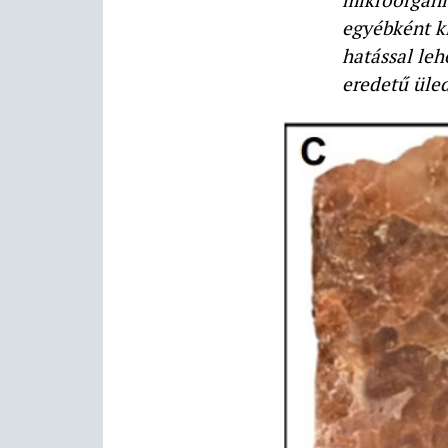
egyébként k
hatással leh
eredetű üle