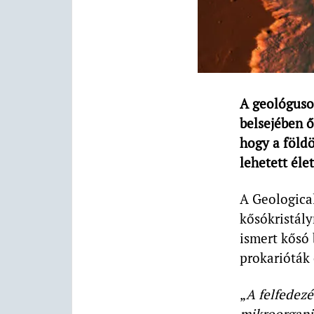
A geológusok
belsejében ő
hogy a földö
lehetett élet
A Geological
kősókristály
ismert kősó 
prokarióták 
„
A felfedezé
mikroorgani