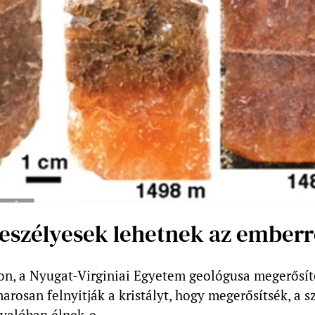
veszélyesek lehetnek az ember
on, a Nyugat-Virginiai Egyetem geológusa megerősíte
rosan felnyitják a kristályt, hogy megerősítsék, a s
valóban élnek-e.