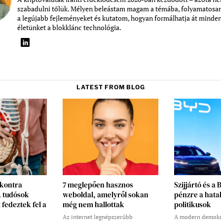
szabadulni tőlük. Mélyen beleástam magam a témába, folyamatosa
a legújabb fejleményeket és kutatom, hogyan formálhatja át minde
életünket a blokklánc technológia.
LATEST FROM BLOG
 kontra
7 meglepően hasznos
Szijjártó és a 
A tudósok
weboldal, amelyről sokan
pénzre a hata
 fedeztek fel a
még nem hallottak
politikusok
Az internet legnépszerűbb
A modern demokr