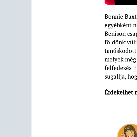
Bonnie Baxte
egyébként n
Benison csap
földönkívüli
tanúskodott
melyek még 
felfedezés
E
sugallja, ho
Érdekelhet 