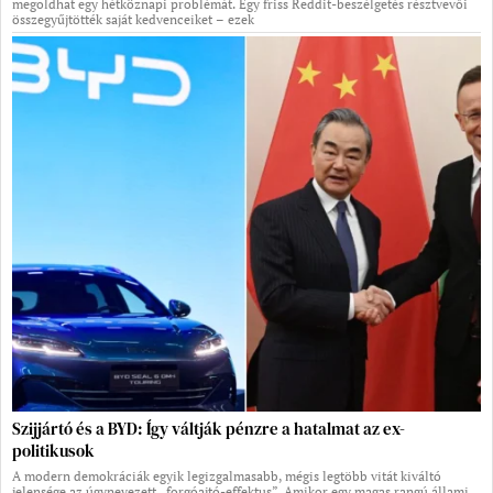
megoldhat egy hétköznapi problémát. Egy friss Reddit-beszélgetés résztvevői
összegyűjtötték saját kedvenceiket – ezek
Szijjártó és a BYD: Így váltják pénzre a hatalmat az ex-
politikusok
A modern demokráciák egyik legizgalmasabb, mégis legtöbb vitát kiváltó
jelensége az úgynevezett „forgóajtó-effektus”. Amikor egy magas rangú állami