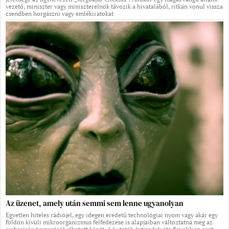
vezető, miniszter vagy miniszterelnök távozik a hivatalából, ritkán vonul vissza
csendben horgászni vagy emlékiratokat
Az üzenet, amely után semmi sem lenne ugyanolyan
Egyetlen hiteles rádiójel, egy idegen eredetű technológiai nyom vagy akár egy
földön kívüli mikroorganizmus felfedezése is alapjaiban változtatná meg az