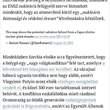
az ENSZ nukleáris felügyelő szerve biztosított
mindenkit, hogy az atomerőmű körül egy
„nukleáris
biztonsági és védelmi övezet”
létrehozására készülnek.
This map shows the potential radiation fallout from a Zaporizhzhia
nuclear plant disaster
pic.twitter.com/ZBzwIjlzjP
— Samuel Ramani (@SamRamani2)
August 18, 2022
Mindeközben Szerbia elnöke arra figyelmeztetett, hogy
a bolygó egy
„nagy világkonfliktus”
felé tart, amelyre
a
következő két hónapban sor kerülhet.
Az ukrajnai
háború ugyanis továbbra sem hagy alább, amiért
Vlagyimir Putyin orosz elnök
részleges mozgósítást
rendelt el,
és közel 300 ezer tartalékosnak intézett
behívót. A konfliktus eszkálálódása miatt ráadásul
Oroszország az ötödik generációs
vadászgépjeinek
gyártását is felgyorsította
, amiért az Egyesült Államok