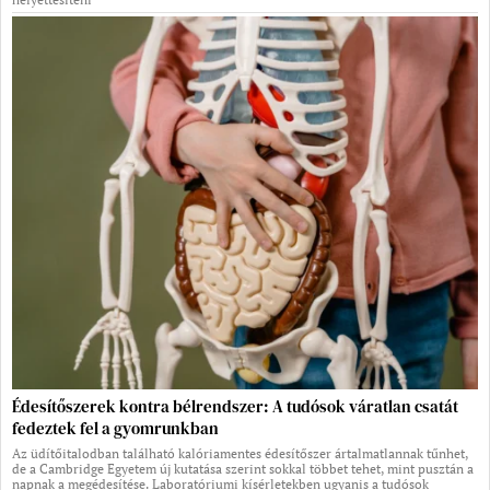
Édesítőszerek kontra bélrendszer: A tudósok váratlan csatát
fedeztek fel a gyomrunkban
Az üdítőitalodban található kalóriamentes édesítőszer ártalmatlannak tűnhet,
de a Cambridge Egyetem új kutatása szerint sokkal többet tehet, mint pusztán a
napnak a megédesítése. Laboratóriumi kísérletekben ugyanis a tudósok