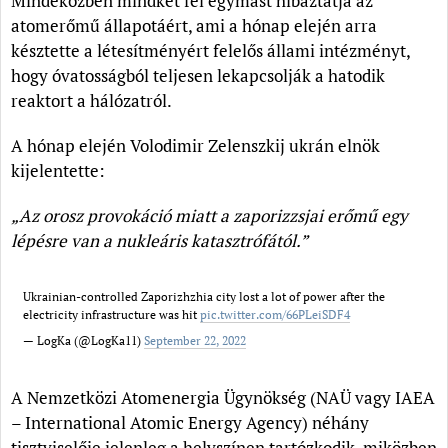
Mindeközben mindkét fél egymást hibáztatja az
atomerőmű állapotáért, ami a hónap elején arra
késztette a létesítményért felelős állami intézményt,
hogy óvatosságból teljesen lekapcsolják a hatodik
reaktort a hálózatról.
A hónap elején Volodimir Zelenszkij ukrán elnök
kijelentette:
„Az orosz provokáció miatt a zaporizzsjai erőmű egy
lépésre van a nukleáris katasztrófától.”
Ukrainian-controlled Zaporizhzhia city lost a lot of power after the
electricity infrastructure was hit
pic.twitter.com/66PLeiSDF4
— LogKa (@LogKa11)
September 22, 2022
A Nemzetközi Atomenergia Ügynökség (NAÜ vagy IAEA
– International Atomic Energy Agency) néhány
tisztviselője jelenleg a helyszínen tartózkodik, miközben