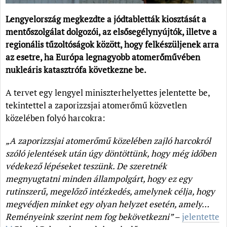
Lengyelország megkezdte a jódtabletták kiosztását a
mentőszolgálat dolgozói, az elsősegélynyújtók, illetve a
regionális tűzoltóságok között, hogy felkészüljenek arra
az esetre, ha Európa legnagyobb atomerőművében
nukleáris katasztrófa következne be.
A tervet egy lengyel miniszterhelyettes jelentette be,
tekintettel a zaporizzsjai atomerőmű közvetlen
közelében folyó harcokra:
„A zaporizzsjai atomerőmű közelében zajló harcokról
szóló jelentések után úgy döntöttünk, hogy még időben
védekező lépéseket teszünk. De szeretnék
megnyugtatni minden állampolgárt, hogy ez egy
rutinszerű, megelőző intézkedés, amelynek célja, hogy
megvédjen minket egy olyan helyzet esetén, amely…
Reményeink szerint nem fog bekövetkezni”
–
jelentette