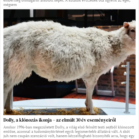
emberiség önmagáról alkotott képét. A kutatók évtizedek óta figyelik az eget,
mégsem
Dolly, a klónozás ikonja – az elmúlt 30 év eseményeiről
Amikor 1996-ban megszületett Dolly, a világ első felnőtt testi sejtből klónozott
emlőse, azonnal a tudománytörténet egyik legismertebb állatává vált. A skót
juh nem csupán szenzáció volt, hanem kézzelfogható bizonyíték arra, hogy egy