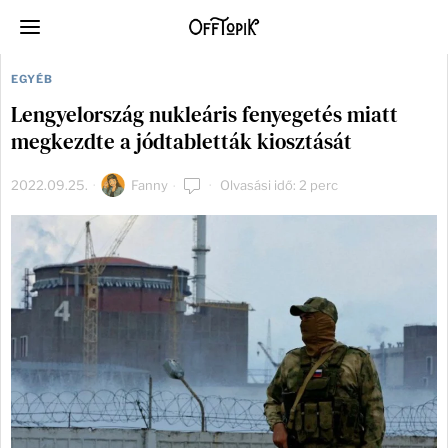
EGYÉB
Lengyelország nukleáris fenyegetés miatt
megkezdte a jódtabletták kiosztását
2022.09.25.
Fanny
Olvasási idő: 2 perc