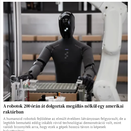
A robotok 200 órán át dolgoztak megállás nélkül egy amerikai
raktárban
A humanoid robotok fejlődése az elmúlt években látványosan felgyorsult, de a
legtöbb bemutató eddig inkább rövid technológiai demonstráció volt, mint
valódi bizonyíték arra, hogy ezek a gépek hosszú távon is képesek
helyettesíteni