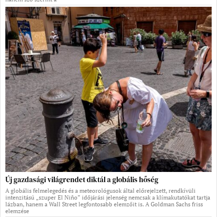
Új gazdasági világrendet diktál a globális hőség
A globális felmelegedés és a meteorológusok által előrejelzett, rendkívüli
intenzitású „szuper El Niño” időjárási jelenség nemcsak a klímakutatókat tartja
lázban, hanem a Wall Street legfontosabb elemzőit is. A Goldman Sachs friss
elemzése