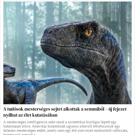
A tudósok mesterséges sejtet alkottak a semmiből – új fejezet
nyílhat az élet kutatásában
A mesterséges intelligencia után most a szintetikus biológia lépett egy
hatalmasat előre. Amerikai kutatóknak ugyanis sikerült létrehozniuk egy
teljesen mesterséges sejtet, amely nem egy élő szervezet módosított változata,
hanem szó szerint a