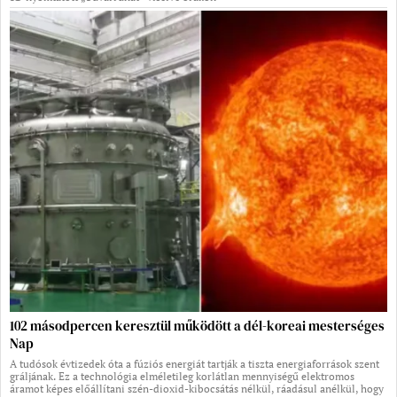
102 másodpercen keresztül működött a dél-koreai mesterséges
Nap
A tudósok évtizedek óta a fúziós energiát tartják a tiszta energiaforrások szent
gráljának. Ez a technológia elméletileg korlátlan mennyiségű elektromos
áramot képes előállítani szén-dioxid-kibocsátás nélkül, ráadásul anélkül, hogy