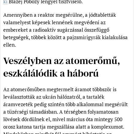
ki
Blazej Pobozy lengyel tisztviselő.
Amennyiben a reaktor megsérülne, a jódtabletták
valamelyest képesek lennének megvédeni az
embereket a radioaktív sugárzással összefüggő
betegségek, többek között a pajzsmirigyrák kialakulása
ellen.
Veszélyben az atomerőmű,
eszkálálódik a háború
Az atomerőműben megtermelt áramot többször is
leválasztották az ukrán hálózatról, a tartalék
áramvezeték pedig szintén több alkalommal megsérült
a tüzérségi támadásban. A térségben folyamatosan
lövések dördülnek el, mivel március óta mintegy 500
orosz katona tartja megszállása alatt a komplexumot.