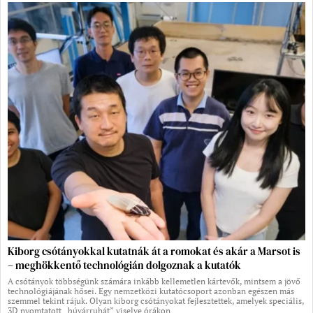
Kiborg csótányokkal kutatnák át a romokat és akár a Marsot is
– meghökkentő technológián dolgoznak a kutatók
A csótányok többségünk számára inkább kellemetlen kártevők, mintsem a jövő
technológiájának hősei. Egy nemzetközi kutatócsoport azonban egészen más
szemmel tekint rájuk. Olyan kiborg csótányokat fejlesztettek, amelyek speciális,
3D nyomtatott „búvárruhát” viselve órákon