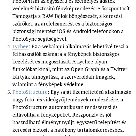
PhotoPrism az egyszerű és személyes adatok
védelmét biztosító fényképrendezésre összpontosít.
Támogatja a RAW fájlok böngészését, a keresési
szűrőket, az arcfelismerést és a biztonságos
biztonsági mentést iOS és Android telefonokon a
PhotoSync segítségével.
Lychee
: Ez a webalapú alkalmazás lehetővé teszi a
felhasználók számára a fényképek biztonságos
kezelését és megosztását. A Lychee olyan
funkciókat kínál, mint az Open Graph és a Twitter
kártyák támogatása, a szerveroldali Imagick,
valamint a fényképek védelme.
PhotoStructure
: Egy saját üzemeltetésű alkalmazás
nagy fotó- és videógyűjtemények rendezésére, a
PhotoStructure automatikusan rendszerezi és
eltávolítja a fényképeket. Reszponzív és jól
használható élményt nyújt, egyszerű telepítést és
keresési biztosít a hatékony tartalomkereséshez.