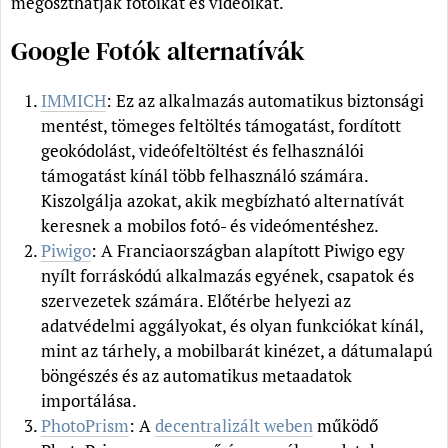
megoszthatják fotóikat és videóikat.
Google Fotók alternatívák
IMMICH
: Ez az alkalmazás automatikus biztonsági
mentést, tömeges feltöltés támogatást, fordított
geokódolást, videófeltöltést és felhasználói
támogatást kínál több felhasználó számára.
Kiszolgálja azokat, akik megbízható alternatívát
keresnek a mobilos fotó- és videómentéshez.
Piwigo
: A Franciaországban alapított Piwigo egy
nyílt forráskódú alkalmazás egyének, csapatok és
szervezetek számára. Előtérbe helyezi az
adatvédelmi aggályokat, és olyan funkciókat kínál,
mint az tárhely, a mobilbarát kinézet, a dátumalapú
böngészés és az automatikus metaadatok
importálása.
PhotoPrism
: A
decentralizált weben
működő