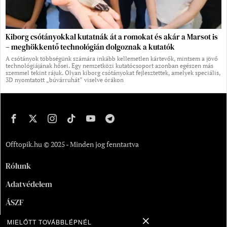
Kiborg csótányokkal kutatnák át a romokat és akár a Marsot is
– meghökkentő technológián dolgoznak a kutatók
A csótányok többségünk számára inkább kellemetlen kártevők, mintsem a jövő
technológiájának hősei. Egy nemzetközi kutatócsoport azonban egészen más
szemmel tekint rájuk. Olyan kiborg csótányokat fejlesztettek, amelyek speciális,
3D nyomtatott „búvárruhát” viselve órákon
Offtopik.hu © 2025 - Minden jog fenntartva
Rólunk
Adatvédelem
ÁSZF
Kapcsolat
MIELŐTT TOVÁBBLÉPNÉL