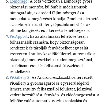
Lomorage
: A béta verzióban a Lomorage gyors
biztonsági mentést, különféle médiatípusok
támogatását, az eredeti fájlminőséget és a
metaadatok megőrzését kínálja. Emellett elérhető
az eszközök közötti fényképszinkronizálás, az
offline böngészés és a keresési lehetőségek is.
PicApport
: Ez az alkalmazás lehetővé teszi a
felhasználók számára, hogy biztonságosan
rendezzék és tárolják fényképeiket egy saját
szerveren. Intuitív kezelőfelülettel, automatikus
biztonsági mentésekkel, tartalommegosztással,
arcfelismeréssel és felhasználókezeléssel
rendelkezik.
PiGallery 2
: Az Android-eszközökhöz tervezett
PiGallery 2 gyorsaságáról és egyszerűségéről
ismert. Intuitív felhasználói felületet, jelszóval
védett hozzáférést, fénykép- és videómegosztást, a
felhőbe való automatikus szinkronizálást és