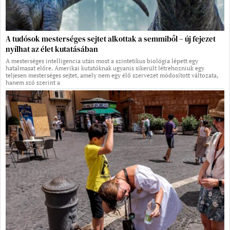
A tudósok mesterséges sejtet alkottak a semmiből – új fejezet
nyílhat az élet kutatásában
A mesterséges intelligencia után most a szintetikus biológia lépett egy
hatalmasat előre. Amerikai kutatóknak ugyanis sikerült létrehozniuk egy
teljesen mesterséges sejtet, amely nem egy élő szervezet módosított változata,
hanem szó szerint a