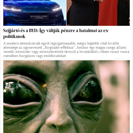
Szijjártó és a BYD: Így váltják pénzre a hatalmat az ex-
politikusok
A modern demokráciák egyik legizgalmasabb, mégis legtöbb vitát kiváltó
jelensége az úgynevezett „forgóajtó-effektus”. Amikor egy magas rangú állami
vezető, miniszter vagy miniszterelnök távozik a hivatalából, ritkán vonul vissza
csendben horgászni vagy emlékiratokat