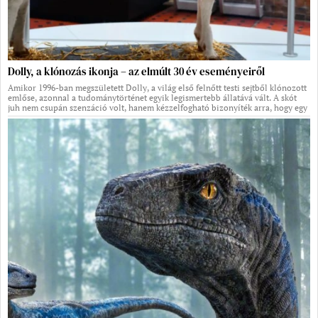
Dolly, a klónozás ikonja – az elmúlt 30 év eseményeiről
Amikor 1996-ban megszületett Dolly, a világ első felnőtt testi sejtből klónozott
emlőse, azonnal a tudománytörténet egyik legismertebb állatává vált. A skót
juh nem csupán szenzáció volt, hanem kézzelfogható bizonyíték arra, hogy egy