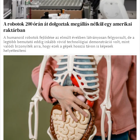
A robotok 200 órán át dolgoztak megállás nélkül egy amerikai
raktárban
A humanoid robotok fejlődése az elmúlt években látványosan felgyorsult, de a
legtöbb bemutató eddig inkább rövid technológiai demonstráció volt, mint
valódi bizonyíték arra, hogy ezek a gépek hosszú távon is képesek
helyettesíteni