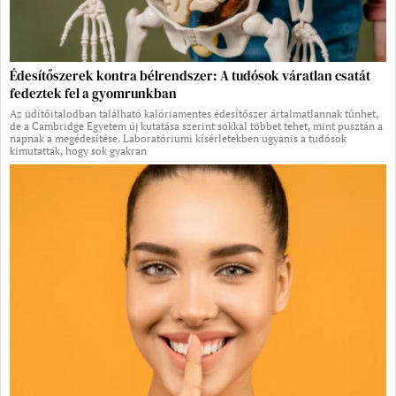
Édesítőszerek kontra bélrendszer: A tudósok váratlan csatát
fedeztek fel a gyomrunkban
Az üdítőitalodban található kalóriamentes édesítőszer ártalmatlannak tűnhet,
de a Cambridge Egyetem új kutatása szerint sokkal többet tehet, mint pusztán a
napnak a megédesítése. Laboratóriumi kísérletekben ugyanis a tudósok
kimutatták, hogy sok gyakran