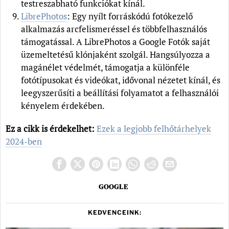
testreszabható funkciókat kínál.
LibrePhotos
: Egy nyílt forráskódú fotókezelő
alkalmazás arcfelismeréssel és többfelhasználós
támogatással. A LibrePhotos a Google Fotók saját
üzemeltetésű klónjaként szolgál. Hangsúlyozza a
magánélet védelmét, támogatja a különféle
fotótípusokat és videókat, idővonal nézetet kínál, és
leegyszerűsíti a beállítási folyamatot a felhasználói
kényelem érdekében.
Ez a cikk is érdekelhet:
Ezek a legjobb felhőtárhelyek
2024-ben
GOOGLE
KEDVENCEINK: