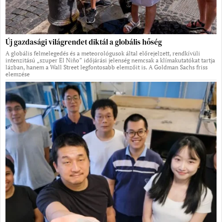
Új gazdasági világrendet diktál a globális hőség
A globális felmelegedés és a meteorológusok által előrejelzett, rendkívüli
intenzitású „szuper El Niño” időjárási jelenség nemcsak a klímakutatókat tartja
lázban, hanem a Wall Street legfontosabb elemzőit is. A Goldman Sachs friss
elemzése