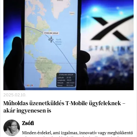
2025.02.10.
Műholdas üzenetküldés T-Mobile ügyfeleknek –
akár ingyenesen is
Zsófi
Minden érdekel, ami izgalmas, innovatív vagy meghökkentő