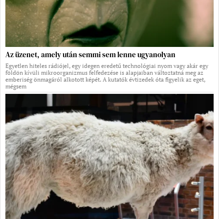
Az üzenet, amely után semmi sem lenne ugyanolyan
Egyetlen hiteles rádiójel, egy idegen eredetű technológiai nyom vagy akár egy
földön kívüli mikroorganizmus felfedezése is alapjaiban változtatná meg az
emberiség önmagáról alkotott képét. A kutatók évtizedek óta figyelik az eget,
mégsem