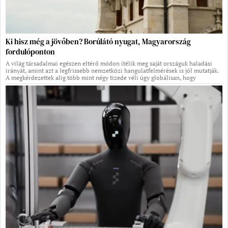
Ki hisz még a jövőben? Borúlátó nyugat, Magyarország
fordulóponton
A világ társadalmai egészen eltérő módon ítélik meg saját országuk haladási
irányát, amint azt a legfrissebb nemzetközi hangulatfelmérések is jól mutatják.
A megkérdezettek alig több mint négy tizede véli úgy globálisan, hogy