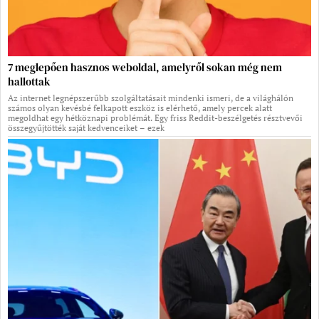
7 meglepően hasznos weboldal, amelyről sokan még nem
hallottak
Az internet legnépszerűbb szolgáltatásait mindenki ismeri, de a világhálón
számos olyan kevésbé felkapott eszköz is elérhető, amely percek alatt
megoldhat egy hétköznapi problémát. Egy friss Reddit-beszélgetés résztvevői
összegyűjtötték saját kedvenceiket – ezek