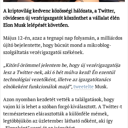
A kriptovilág kedvenc közösségi hálózata, a Twitter,
rövidesen új vezérigazgatót köszönthet a vállalat élén
Elon Musk lelépését követően.
Május 12-én, azaz a tegnapi nap folyamán, a milliárdos
újító bejelentette, hogy búcsút mond a mikroblog-
szolgáltatás vezérigazgatói székének.
„Kitörő örömmel jelentem be, hogy új vezérigazgatója
lesz a Twitter-nek, aki 6 hét múlva kezd! Én ezentúl
technológiai vezetőként, illetve az igazgatótanács
elnökeként funkcionálok majd”
,
tweetelte
Musk.
Azon nyomban kezdetét vették a találgatások, hogy
vajon ki is lehet a szóban forgó kiválasztott. A Twitter-t
természetesen elárasztották a különféle mémek,
legtöbbjükön az üzletember látható nőként, aki így
„Elonaként” veszi át az irányítást.