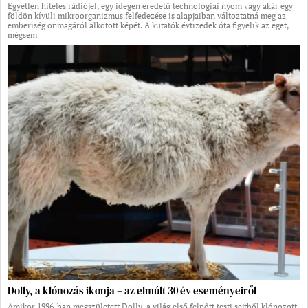
Egyetlen hiteles rádiójel, egy idegen eredetű technológiai nyom vagy akár egy
földön kívüli mikroorganizmus felfedezése is alapjaiban változtatná meg az
emberiség önmagáról alkotott képét. A kutatók évtizedek óta figyelik az eget,
mégsem
Dolly, a klónozás ikonja – az elmúlt 30 év eseményeiről
Amikor 1996-ban megszületett Dolly, a világ első felnőtt testi sejtből klónozott