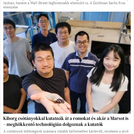
lázban, hanem a Wall Street legfontosabb elemzőit is. A Goldman Sachs friss
elemzése
Kiborg csótányokkal kutatnák át a romokat és akár a Marsot is
– meghökkentő technológián dolgoznak a kutatók
A csótányok többségünk számára inkább kellemetlen kártevők, mintsem a jövő