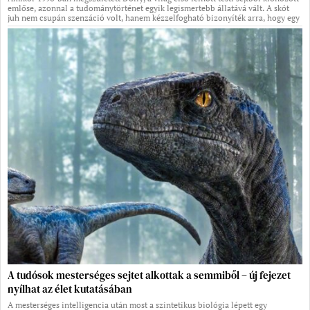
emlőse, azonnal a tudománytörténet egyik legismertebb állatává vált. A skót
juh nem csupán szenzáció volt, hanem kézzelfogható bizonyíték arra, hogy egy
A tudósok mesterséges sejtet alkottak a semmiből – új fejezet
nyílhat az élet kutatásában
A mesterséges intelligencia után most a szintetikus biológia lépett egy