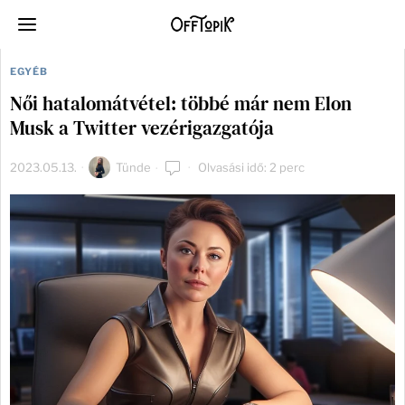
EGYÉB
Női hatalomátvétel: többé már nem Elon
Musk a Twitter vezérigazgatója
2023.05.13.
Tünde
Olvasási idő: 2 perc