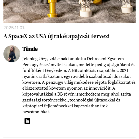
2025.11.01.
A SpaceX az USA új rakétapajzsát tervezi
Tünde
Jelenleg közgazdásznak tanulok a Debreceni Egyetem
Pénzügy és számvitel szakán, mellette pedig újságíróként és
fordítóként ténykedem. A BitcoinBázis csapatához 2021
nyarán csatlakoztam, egy rövidebb szabadúszó időszakot
követően. A pénzügyi világ működése régóta foglalkoztat és
előszeretettel követem nyomon az innovációit. A
kriptovalutákkal a BB révén ismerkedtem meg, ahol azóta
gazdasági történésekkel, technológiai újításokkal és
kriptopiaci fejleményekkel kapcsolatban írok
beszámolókat.