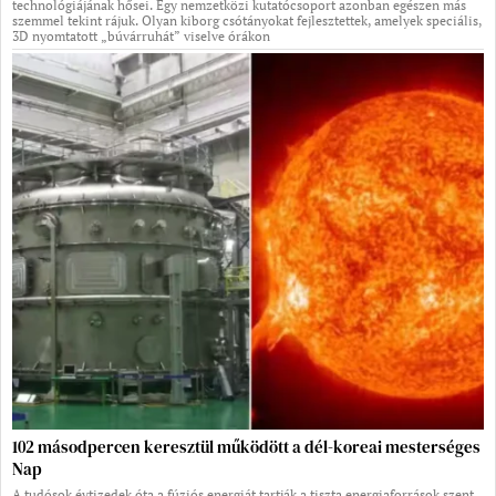
technológiájának hősei. Egy nemzetközi kutatócsoport azonban egészen más
szemmel tekint rájuk. Olyan kiborg csótányokat fejlesztettek, amelyek speciális,
3D nyomtatott „búvárruhát” viselve órákon
102 másodpercen keresztül működött a dél-koreai mesterséges
Nap
A tudósok évtizedek óta a fúziós energiát tartják a tiszta energiaforrások szent