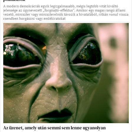
A modern demokráciák egyik legizgalmasabb, mégis legtöbb vitát kiváltó
jelensége az úgynevezett „forgóajtó-effektus”. Amikor egy magas rangú állami
vezető, miniszter vagy miniszterelnök távozik a hivatalából, ritkán vonul vissza
csendben horgászni vagy emlékiratokat
Az üzenet, amely után semmi sem lenne ugyanolyan