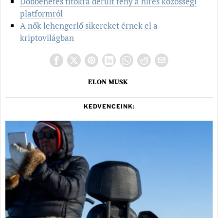
Döbbenetes titokra derült fény a híres közösségi
platformról
A nők lehengerlő sikereket érnek el a
kriptovilágban
ELON MUSK
KEDVENCEINK: