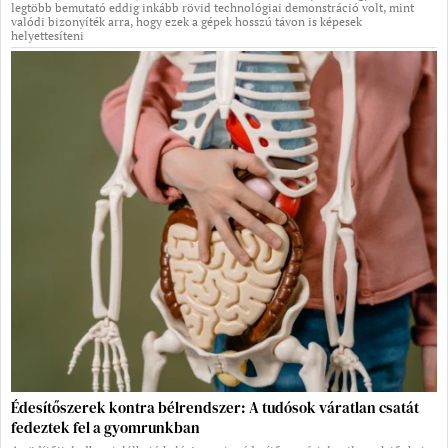
legtöbb bemutató eddig inkább rövid technológiai demonstráció volt, mint
valódi bizonyíték arra, hogy ezek a gépek hosszú távon is képesek
helyettesíteni
Édesítőszerek kontra bélrendszer: A tudósok váratlan csatát
fedeztek fel a gyomrunkban