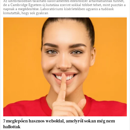
Az üdítőitalodban található kalóriamentes édesítőszer ártalmatlannak tűnhet,
de a Cambridge Egyetem új kutatása szerint sokkal többet tehet, mint pusztán a
napnak a megédesítése. Laboratóriumi kísérletekben ugyanis a tudósok
kimutatták, hogy sok gyakran
7 meglepően hasznos weboldal, amelyről sokan még nem
hallottak