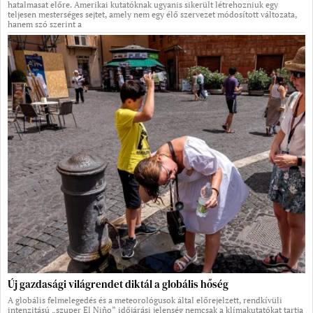
hatalmasat előre. Amerikai kutatóknak ugyanis sikerült létrehozniuk egy
teljesen mesterséges sejtet, amely nem egy élő szervezet módosított változata,
hanem szó szerint a
Új gazdasági világrendet diktál a globális hőség
A globális felmelegedés és a meteorológusok által előrejelzett, rendkívüli
intenzitású „szuper El Niño” időjárási jelenség nemcsak a klímakutatókat tartja