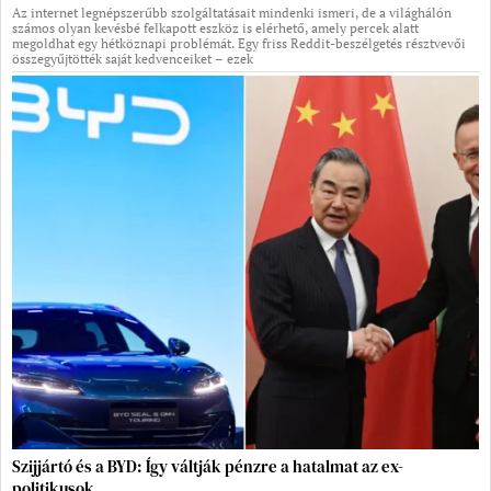
Az internet legnépszerűbb szolgáltatásait mindenki ismeri, de a világhálón
számos olyan kevésbé felkapott eszköz is elérhető, amely percek alatt
megoldhat egy hétköznapi problémát. Egy friss Reddit-beszélgetés résztvevői
összegyűjtötték saját kedvenceiket – ezek
Szijjártó és a BYD: Így váltják pénzre a hatalmat az ex-
politikusok