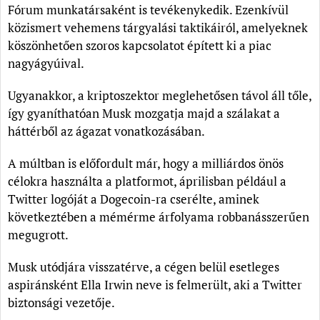
Fórum munkatársaként is tevékenykedik. Ezenkívül
közismert vehemens tárgyalási taktikáiról, amelyeknek
köszönhetően szoros kapcsolatot épített ki a piac
nagyágyúival.
Ugyanakkor, a kriptoszektor meglehetősen távol áll tőle,
így gyaníthatóan Musk mozgatja majd a szálakat a
háttérből az ágazat vonatkozásában.
A múltban is előfordult már, hogy a milliárdos önös
célokra használta a platformot, áprilisban például a
Twitter logóját a Dogecoin-ra cserélte, aminek
következtében a mémérme árfolyama robbanásszerűen
megugrott.
Musk utódjára visszatérve, a cégen belül esetleges
aspiránsként Ella Irwin neve is felmerült, aki a Twitter
biztonsági vezetője.