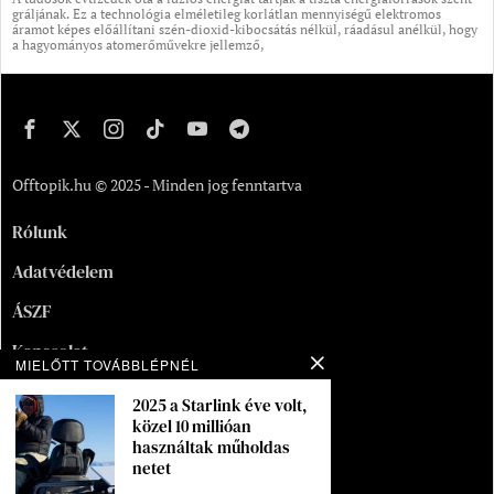
gráljának. Ez a technológia elméletileg korlátlan mennyiségű elektromos
áramot képes előállítani szén-dioxid-kibocsátás nélkül, ráadásul anélkül, hogy
a hagyományos atomerőművekre jellemző,
Offtopik.hu © 2025 - Minden jog fenntartva
Rólunk
Adatvédelem
ÁSZF
Kapcsolat
MIELŐTT TOVÁBBLÉPNÉL
Oldaltérkép
2025 a Starlink éve volt,
közel 10 millióan
Segítség
használtak műholdas
netet
Munka