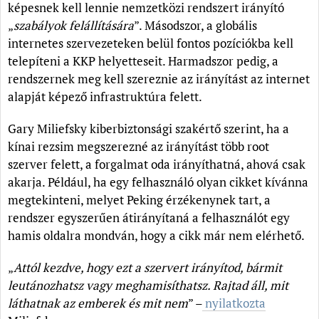
képesnek kell lennie nemzetközi rendszert irányító
„
szabályok felállítására
”. Másodszor, a globális
internetes szervezeteken belül fontos pozíciókba kell
telepíteni a KKP helyetteseit. Harmadszor pedig, a
rendszernek meg kell szereznie az irányítást az internet
alapját képező infrastruktúra felett.
Gary Miliefsky kiberbiztonsági szakértő szerint, ha a
kínai rezsim megszerezné az irányítást több root
szerver felett, a forgalmat oda irányíthatná, ahová csak
akarja. Például, ha egy felhasználó olyan cikket kívánna
megtekinteni, melyet Peking érzékenynek tart, a
rendszer egyszerűen átirányítaná a felhasználót egy
hamis oldalra mondván, hogy a cikk már nem elérhető.
„
Attól kezdve, hogy ezt a szervert irányítod, bármit
leutánozhatsz vagy meghamisíthatsz. Rajtad áll, mit
láthatnak az emberek és mit nem
” –
nyilatkozta