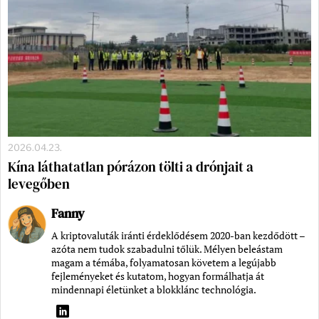
2026.04.23.
Kína láthatatlan pórázon tölti a drónjait a
levegőben
Fanny
A kriptovaluták iránti érdeklődésem 2020-ban kezdődött –
azóta nem tudok szabadulni tőlük. Mélyen beleástam
magam a témába, folyamatosan követem a legújabb
fejleményeket és kutatom, hogyan formálhatja át
mindennapi életünket a blokklánc technológia.