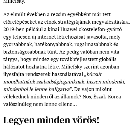
Miliefsky.
Az elmúlt években a rezsim egyébként már tett
előrelépéseket az elnök stratégiájának megvalósítására.
2019-ben például a kínai Huawei okostelefon-gyártó
egy teljesen új internet létrehozását javasolta, mely
gyorsabbnak, hatékonyabbnak, rugalmasabbnak és
biztonságosabbnak tűnt. Az pedig valóban nem vita
tárgya, hogy mindez egy továbbfejlesztett globális
hálózatot hozhatna létre. Miliefsky szerint azonban
ilyesfajta rendszerek használatával „
búcsút
mondhatnánk szabadságjogainknak, hiszen mindenki,
mindenhol le lenne hallgatva
”. De vajon miként
vélekednek minderről az államok? Nos, Észak-Korea
valószínűleg nem lenne ellene…
Legyen minden vörös!