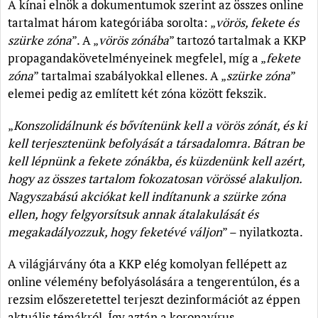
A kínai elnök a dokumentumok szerint az összes online
tartalmat három kategóriába sorolta: „
vörös, fekete és
szürke zóna
”. A „
vörös zónába
” tartozó tartalmak a KKP
propagandakövetelményeinek megfelel, míg a „
fekete
zóna
” tartalmai szabályokkal ellenes. A „
szürke zóna
”
elemei pedig az említett két zóna között fekszik.
„
Konszolidálnunk és bővítenünk kell a vörös zónát, és ki
kell terjesztenünk befolyását a társadalomra. Bátran be
kell lépnünk a fekete zónákba, és küzdenünk kell azért,
hogy az összes tartalom fokozatosan vörössé alakuljon.
Nagyszabású akciókat kell indítanunk a szürke zóna
ellen, hogy felgyorsítsuk annak átalakulását és
megakadályozzuk, hogy feketévé váljon
” – nyilatkozta.
A világjárvány óta a KKP elég komolyan fellépett az
online vélemény befolyásolására a tengerentúlon, és a
rezsim előszeretettel terjeszt dezinformációt az éppen
aktuális témákról. Így aztán a koronavírus