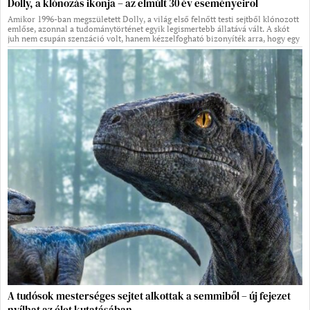
Dolly, a klónozás ikonja – az elmúlt 30 év eseményeiről
Amikor 1996-ban megszületett Dolly, a világ első felnőtt testi sejtből klónozott
emlőse, azonnal a tudománytörténet egyik legismertebb állatává vált. A skót
juh nem csupán szenzáció volt, hanem kézzelfogható bizonyíték arra, hogy egy
A tudósok mesterséges sejtet alkottak a semmiből – új fejezet
nyílhat az élet kutatásában