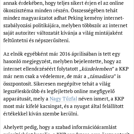
annak érdekében, hogy teljes sikert érjen el az online
ökoszisztéma minden részén. Összességében tehát
mindez magyarázatot adhat Peking kemény internet-
szabályozási politikájára, melyben többször az internet
saját autoriter változatát kívánja a világ mintájaként
feltűntetni és népszerűsíteni.
Az elnök egyébként már 2016 áprilisában is tett egy
hasonló megjegyzést, melyben bejelentette, hogy az
internet ellenőrzéséért folytatott „
küzdelemben
” a KKP
már nem csak a védelemre, de már a „
támadásra
” is
összpontosít. Sikeresen megépítve tehát a világ
legszéleskörűbb és legfejletteb online megfigyelő
apparátusát, mely a
Nagy Tűzfal
néven ismert, a KKP
most már kifelé kacsingat, és a nyugat által felállított
értékekkel kíván szembe kerülni.
Ahelyett pedig, hogy a szabad információáramlást