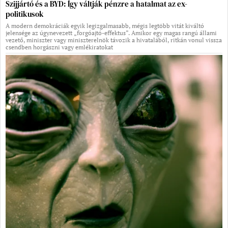
Szijjártó és a BYD: Így váltják pénzre a hatalmat az ex-
politikusok
A modern demokráciák egyik legizgalmasabb, mégis legtöbb vitát kiváltó
jelensége az úgynevezett „forgóajtó-effektus”. Amikor egy magas rangú állami
vezető, miniszter vagy miniszterelnök távozik a hivatalából, ritkán vonul vissza
csendben horgászni vagy emlékiratokat