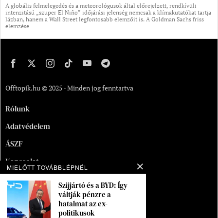
A globális felmelegedés és a meteorológusok által előrejelzett, rendkívüli
intenzitású „szuper El Niño” időjárási jelenség nemcsak a klímakutatókat tartja
lázban, hanem a Wall Street legfontosabb elemzőit is. A Goldman Sachs friss
elemzése
Offtopik.hu © 2025 - Minden jog fenntartva
Rólunk
Adatvédelem
ÁSZF
Kapcsolat
MIELŐTT TOVÁBBLÉPNÉL
Oldaltérkép
Szijjártó és a BYD: Így
váltják pénzre a
Segítség
hatalmat az ex-
politikusok
Munka