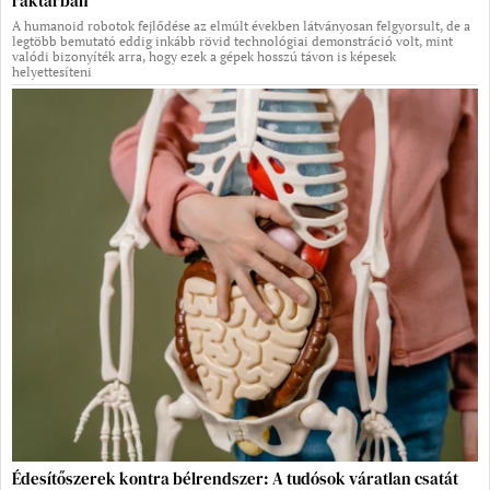
raktárban
A humanoid robotok fejlődése az elmúlt években látványosan felgyorsult, de a
legtöbb bemutató eddig inkább rövid technológiai demonstráció volt, mint
valódi bizonyíték arra, hogy ezek a gépek hosszú távon is képesek
helyettesíteni
Édesítőszerek kontra bélrendszer: A tudósok váratlan csatát