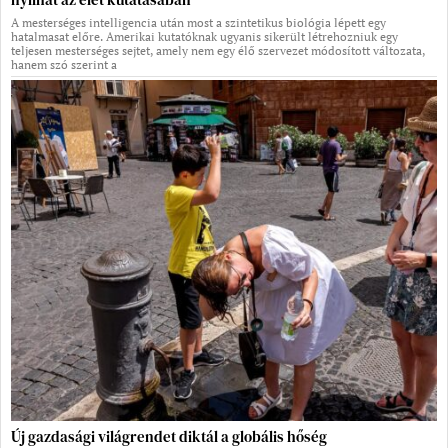
A mesterséges intelligencia után most a szintetikus biológia lépett egy
hatalmasat előre. Amerikai kutatóknak ugyanis sikerült létrehozniuk egy
teljesen mesterséges sejtet, amely nem egy élő szervezet módosított változata,
hanem szó szerint a
Új gazdasági világrendet diktál a globális hőség