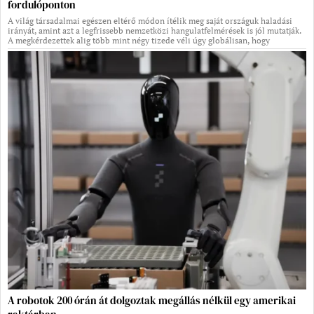
fordulóponton
A világ társadalmai egészen eltérő módon ítélik meg saját országuk haladási
irányát, amint azt a legfrissebb nemzetközi hangulatfelmérések is jól mutatják.
A megkérdezettek alig több mint négy tizede véli úgy globálisan, hogy
A robotok 200 órán át dolgoztak megállás nélkül egy amerikai