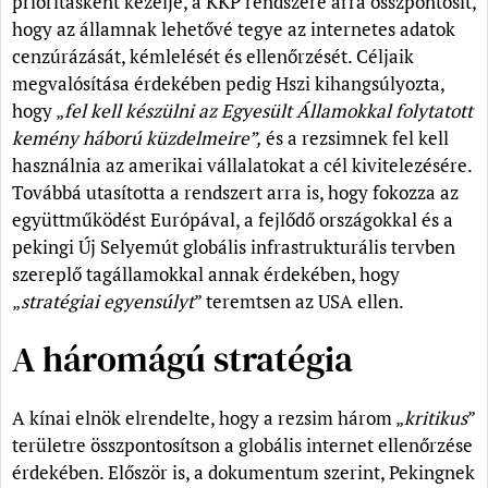
prioritásként kezelje, a KKP rendszere arra összpontosít,
hogy az államnak lehetővé tegye az internetes adatok
cenzúrázását, kémlelését és ellenőrzését. Céljaik
megvalósítása érdekében pedig Hszi kihangsúlyozta,
hogy „
fel kell készülni az Egyesült Államokkal folytatott
kemény háború küzdelmeire”,
és a rezsimnek fel kell
használnia az amerikai vállalatokat a cél kivitelezésére.
Továbbá utasította a rendszert arra is, hogy fokozza az
együttműködést Európával, a fejlődő országokkal és a
pekingi Új Selyemút globális infrastrukturális tervben
szereplő tagállamokkal annak érdekében, hogy
„
stratégiai egyensúlyt
” teremtsen az USA ellen.
A háromágú stratégia
A kínai elnök elrendelte, hogy a rezsim három „
kritikus
”
területre összpontosítson a globális internet ellenőrzése
érdekében. Először is, a dokumentum szerint, Pekingnek