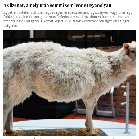
Az üzenet, amely után semmi sem lenne ugyanolyan
Egyetlen hiteles rádiójel, egy idegen eredetű technológiai nyom vagy akár egy
földön kívüli mikroorganizmus felfedezése is alapjaiban változtatná meg az
emberiség önmagáról alkotott képét. A kutatók évtizedek óta figyelik az eget,
mégsem