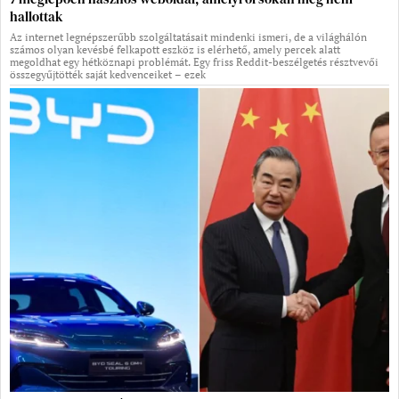
hallottak
Az internet legnépszerűbb szolgáltatásait mindenki ismeri, de a világhálón
számos olyan kevésbé felkapott eszköz is elérhető, amely percek alatt
megoldhat egy hétköznapi problémát. Egy friss Reddit-beszélgetés résztvevői
összegyűjtötték saját kedvenceiket – ezek