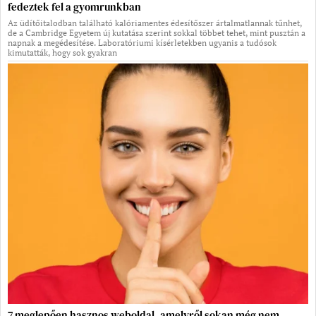
fedeztek fel a gyomrunkban
Az üdítőitalodban található kalóriamentes édesítőszer ártalmatlannak tűnhet,
de a Cambridge Egyetem új kutatása szerint sokkal többet tehet, mint pusztán a
napnak a megédesítése. Laboratóriumi kísérletekben ugyanis a tudósok
kimutatták, hogy sok gyakran
7 meglepően hasznos weboldal, amelyről sokan még nem