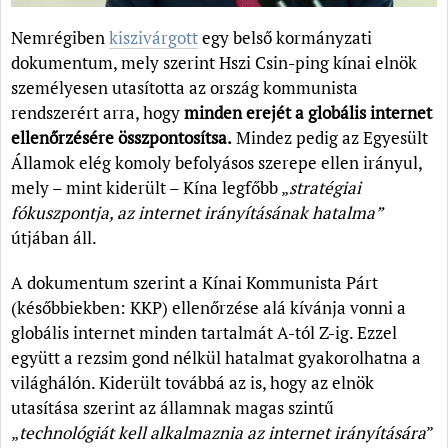
Nemrégiben
kiszivárgott
egy belső kormányzati
dokumentum, mely szerint Hszi Csin-ping kínai elnök
személyesen utasította az ország kommunista
rendszerért arra, hogy
minden erejét a globális internet
ellenőrzésére összpontosítsa.
Mindez pedig az Egyesült
Államok elég komoly befolyásos szerepe ellen irányul,
mely – mint kiderült – Kína legfőbb „
stratégiai
fókuszpontja, az internet irányításának hatalma”
útjában áll.
A dokumentum szerint a Kínai Kommunista Párt
(későbbiekben: KKP) ellenőrzése alá kívánja vonni a
globális internet minden tartalmát A-tól Z-ig. Ezzel
együtt a rezsim gond nélkül hatalmat gyakorolhatna a
világhálón. Kiderült továbbá az is, hogy az elnök
utasítása szerint az államnak magas szintű
„
technológiát kell alkalmaznia az internet irányítására
”