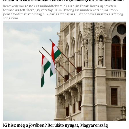
Kereskedelmi adatok és műholdfelvételek alapján Észak-Korea új bevételi
forrásokra tett szert, így vezetője, Kim Dzsong Un minden korábbinál több
pénzt fordíthat az ország nukleáris arzenáljára. Tizenöt éves uralma alatt még
soha nem
Ki hisz még a jövőben? Borúlátó nyugat, Magyarország