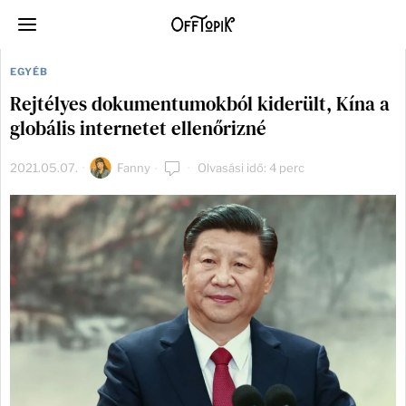
EGYÉB
Rejtélyes dokumentumokból kiderült, Kína a
globális internetet ellenőrizné
2021.05.07.
Fanny
Olvasási idő: 4 perc