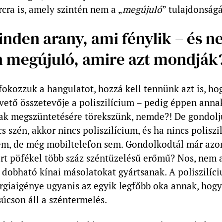
cra is, amely szintén nem a „
megújuló
” tulajdonságá
nden arany, ami fénylik – és 
 megújuló, amire azt mondják
okozzuk a hangulatot, hozzá kell tennünk azt is, ho
vető összetevője a poliszilícium – pedig éppen anna
ak megszüntetésére törekszünk, nemde?! De gondolj
cs szén, akkor nincs poliszilícium, és ha nincs poliszi
em, de még mobiltelefon sem. Gondolkodtál már azo
rt pöfékel több száz széntüzelésű erőmű? Nos, nem a
 dobható kínai másolatokat gyártsanak. A poliszilí
ergiaigénye ugyanis az egyik legfőbb oka annak, hogy
úcson áll a széntermelés.