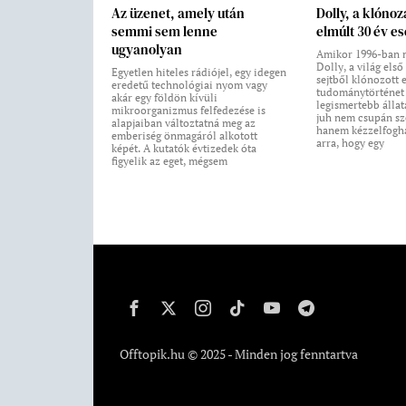
Az üzenet, amely után
Dolly, a klónoz
semmi sem lenne
elmúlt 30 év e
ugyanolyan
Amikor 1996-ban m
Dolly, a világ első 
Egyetlen hiteles rádiójel, egy idegen
sejtből klónozott 
eredetű technológiai nyom vagy
tudománytörténet 
akár egy földön kívüli
legismertebb állatá
mikroorganizmus felfedezése is
juh nem csupán sz
alapjaiban változtatná meg az
hanem kézzelfogha
emberiség önmagáról alkotott
arra, hogy egy
képét. A kutatók évtizedek óta
figyelik az eget, mégsem
Offtopik.hu © 2025 - Minden jog fenntartva