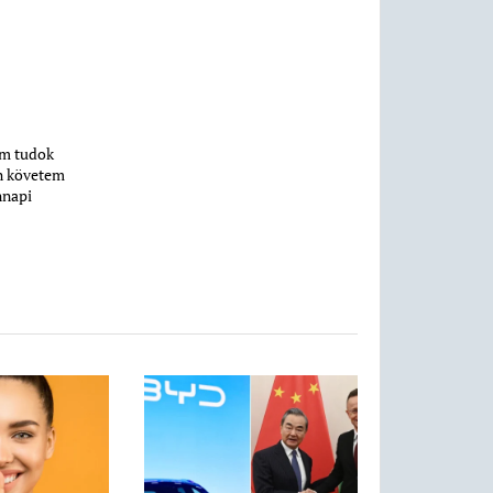
em tudok
n követem
nnapi