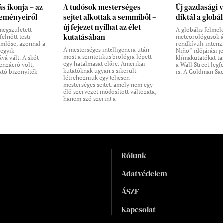
ás ikonja – az
A tudósok mesterséges
Új gazdasági 
seményeiről
sejtet alkottak a semmiből –
diktál a globá
új fejezet nyílhat az élet
egszületett
A globális felmel
kutatásában
felnőtt testi
meteorológusok ál
emlőse, azonnal a
rendkívüli intenz
A mesterséges intelligencia után
egyik
Niño” időjárási j
most a szintetikus biológia lépett
vá vált. A skót
klímakutatókat ta
egy hatalmasat előre. Amerikai
enzáció volt,
a Wall Street leg
kutatóknak ugyanis sikerült
tó bizonyíték
is. A Goldman Sac
létrehozniuk egy teljesen
mesterséges sejtet, amely nem egy
élő szervezet módosított változata,
hanem szó szerint a
Rólunk
Adatvédelem
ÁSZF
Kapcsolat