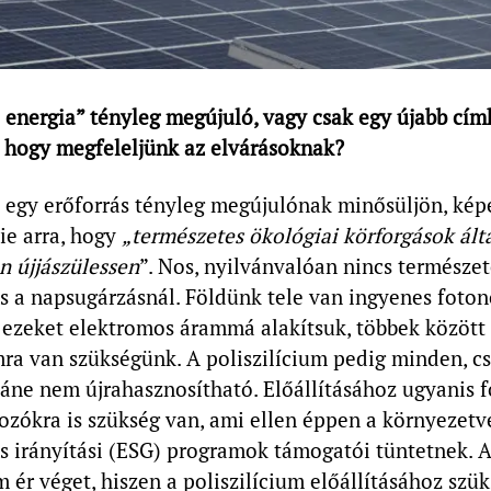
 energia” tényleg megújuló, vagy csak egy újabb cím
, hogy megfeleljünk az elvárásoknak?
 egy erőforrás tényleg megújulónak minősüljön, kép
ie arra, hogy
„természetes ökológiai körforgások ált
n újjászülessen
”. Nos, nyilvánvalóan nincs természe
s a napsugárzásnál. Földünk tele van ingyenes foton
 ezeket elektromos árammá alakítsuk, többek között
mra van szükségünk. A poliszilícium pedig minden, 
áne nem újrahasznosítható. Előállításához ugyanis fo
ozókra is szükség van, ami ellen éppen a környezetv
s irányítási (ESG) programok támogatói tüntetnek. A
m ér véget, hiszen a poliszilícium előállításához szü