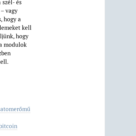
 szél- és
 – vagy
, hogy a
lemeket kell
ljünk, hogy
a modulok
özben
ell.
t atomerőmű
bitcoin