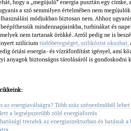
ehát, hogy a „megújuló” energia pusztán egy címke, a
ugyanis a szó semmilyen értelmében nem megújulók
felhasználási módjukban biztosan nem. Ahhoz ugyanis
 beépíthessük mindennapjainkba, turbinákat és nape
melyek nem tartanak örökké. Arról pedig ne is beszé
inyert szilícium
tüdőbetegséget, szilikózist okozhat,
edig óriási energia- és vízráfordítást igényel, ami k
i anyagok biztonságos tárolásáról is gondoskodni k
cikkeink:
s az energiaválságra? Több száz szénerőműből lehe
lett a legnépszerűbb zöld energiaforrás
hatósági trendek az energiaszektorban és hatásuk a 
atra