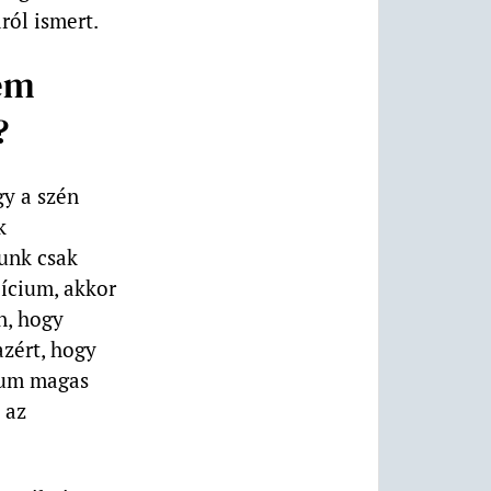
ról ismert.
nem
?
gy a szén
k
unk csak
lícium, akkor
n, hogy
zért, hogy
cium magas
 az