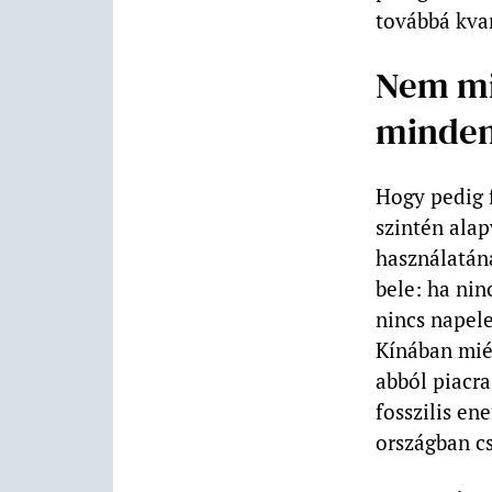
továbbá kvar
Nem mi
minden
Hogy pedig f
szintén alap
használatán
bele: ha nin
nincs napel
Kínában mié
abból piacra
fosszilis en
országban cs