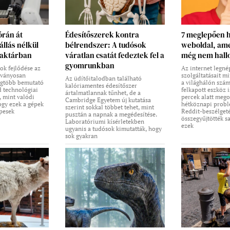
órán át
Édesítőszerek kontra
7 meglepően 
llás nélkül
bélrendszer: A tudósok
weboldal, ame
raktárban
váratlan csatát fedeztek fel a
még nem hall
gyomrunkban
k fejlődése az
Az internet legn
tványosan
szolgáltatásait m
Az üdítőitalodban található
legtöbb bemutató
a világhálón szá
kalóriamentes édesítőszer
d technológiai
felkapott eszköz 
ártalmatlannak tűnhet, de a
, mint valódi
percek alatt mego
Cambridge Egyetem új kutatása
ogy ezek a gépek
hétköznapi problé
szerint sokkal többet tehet, mint
épesek
Reddit-beszélgeté
pusztán a napnak a megédesítése.
összegyűjtötték s
Laboratóriumi kísérletekben
ezek
ugyanis a tudósok kimutatták, hogy
sok gyakran