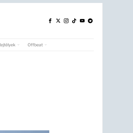
Rejtélyek
Offbeat