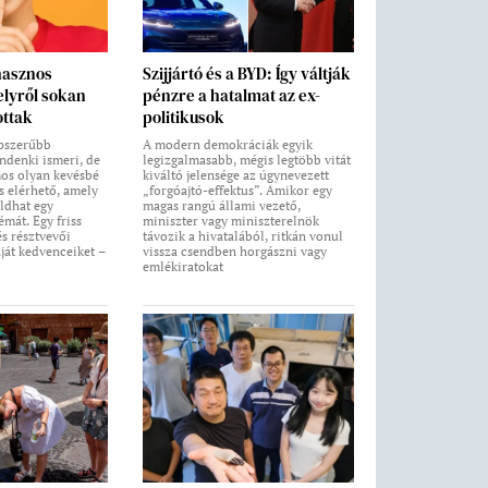
hasznos
Szijjártó és a BYD: Így váltják
lyről sokan
pénzre a hatalmat az ex-
ottak
politikusok
épszerűbb
A modern demokráciák egyik
indenki ismeri, de
legizgalmasabb, mégis legtöbb vitát
mos olyan kevésbé
kiváltó jelensége az úgynevezett
is elérhető, amely
„forgóajtó-effektus”. Amikor egy
ldhat egy
magas rangú állami vezető,
mát. Egy friss
miniszter vagy miniszterelnök
s résztvevői
távozik a hivatalából, ritkán vonul
aját kedvenceiket –
vissza csendben horgászni vagy
emlékiratokat