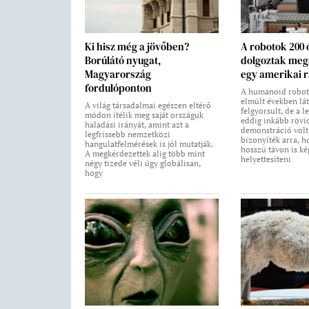
Ki hisz még a jövőben?
A robotok 200 
Borúlátó nyugat,
dolgoztak megá
Magyarország
egy amerikai 
fordulóponton
A humanoid roboto
elmúlt években lá
A világ társadalmai egészen eltérő
felgyorsult, de a 
módon ítélik meg saját országuk
eddig inkább rövi
haladási irányát, amint azt a
demonstráció volt
legfrissebb nemzetközi
bizonyíték arra, h
hangulatfelmérések is jól mutatják.
hosszú távon is k
A megkérdezettek alig több mint
helyettesíteni
négy tizede véli úgy globálisan,
hogy