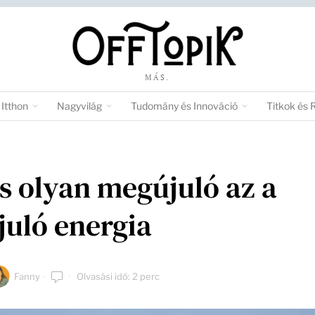
MÁS.
Itthon
Nagyvilág
Tudomány és Innováció
Titkok és 
s olyan megújuló az a
uló energia
Fanny
Olvasási idő: 2 perc