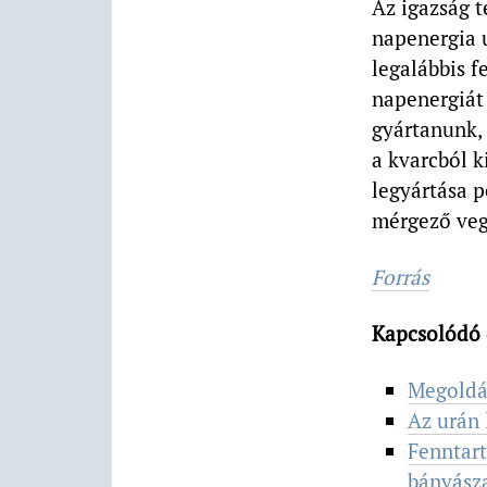
Az igazság t
napenergia 
legalábbis 
napenergiát
gyártanunk, 
a kvarcból k
legyártása p
mérgező vegy
Forrás
Kapcsolódó 
Megoldá
Az urán 
Fenntart
bányász