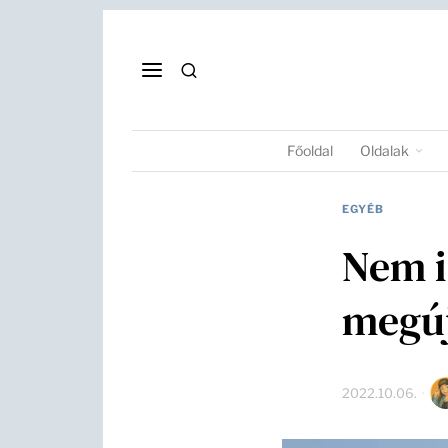
Főoldal
Oldalak
EGYÉB
Nem i
megúj
2022.10.06.