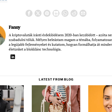
Fanny
A kriptovaluták iránti érdeklődésem 2020-ban kezdődött – azóta n
szabadulni tőlük. Mélyen beleástam magam a témába, folyamatosa
a legújabb fejleményeket és kutatom, hogyan formálhatja át minde
életünket a blokklánc technológia.
LATEST FROM BLOG