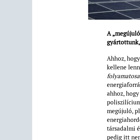
A „megújuló
gyártottunk
Ahhoz, hogy
kellene lenn
folyamatosa
energiaforrá
ahhoz, hogy
poliszilíciu
megújuló, pl
energiahord
társadalmi é
pedig itt ne