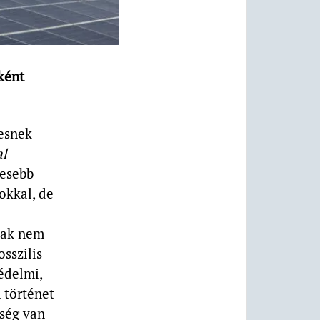
ként
esnek
al
tesebb
okkal, de
csak nem
sszilis
édelmi,
 történet
kség van