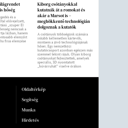
világrendet
Kiborg csótányokkal
lis hőség
kutatnák át a romokat és
akár a Marsot is –
egedés és a
meghökkentő technológián
tal előrejelzett,
itású „szuper El
dolgoznak a kutatók
elenség nemcsak a
rtja lázban, hanem
A csótányok többségünk számára
fontosabb elemzőit
inkább kellemetlen kártevők,
hs friss elemzése
mintsem a jövő technológiájának
hősei. Egy nemzetközi
kutatócsoport azonban egészen más
szemmel tekint rájuk. Olyan kiborg
csótányokat fejlesztettek, amelyek
speciális, 3D nyomtatott
„búvárruhát” viselve órákon
Oldaltérkép
Segítség
Munka
Hirdetés