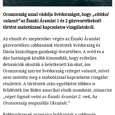
Oroszország azzal vádolja Svédországot, hogy
„eltitkol
valamit”
az Északi Áramlat 1 és 2 gázvezetékeknél
történt szabotázzsal kapcsolatos vizsgálatokról.
Az elmúlt év szeptember végén az Északi Áramlat
gázvezetéken robbanások történtek Svédország és
Dánia kizárólagos gazdasági övezetében. A svéd és a
dán hatóságok később kimondták, hogy erőteljes
detonációk okozták a keletkezett károkat, ám
Oroszország szerint Svédország rejteget valamit, mivel
nem osztotta meg a szabotázzsal kapcsolatos vizsgálat
részleteit. A történtek után egyébként többen is
felidézték Joe Biden amerikai elnök mondatát, miszerint
„véget fognak vetni az Északi Áramlat 2.-nek, ha
Oroszország megszállja Ukrajnát.”
Robbanószerek nyomaira bukkantak a robbanás