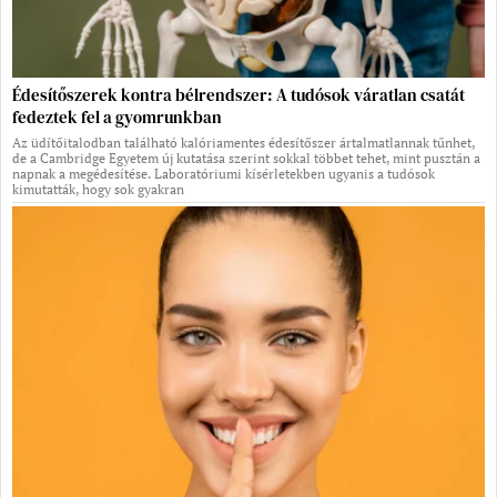
Édesítőszerek kontra bélrendszer: A tudósok váratlan csatát
fedeztek fel a gyomrunkban
Az üdítőitalodban található kalóriamentes édesítőszer ártalmatlannak tűnhet,
de a Cambridge Egyetem új kutatása szerint sokkal többet tehet, mint pusztán a
napnak a megédesítése. Laboratóriumi kísérletekben ugyanis a tudósok
kimutatták, hogy sok gyakran