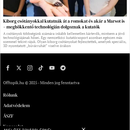
Kiborg csótányokkal kutatnák át a romokat és akár a Marsot is
– meghökkentő technológián dolgoznak a kutatók
A csótányok többségünk számára inkább kellemetlen kártevők, mintsem a jövő
technológiájának hősei. Egy nemzetközi kutatócsoport azonban egészen más
szemmel tekint rájuk. Olyan kiborg csótányokat fejlesztettek, amelyek speciális,
3D nyomtatott „búvárruhát” viselve órákon
Offtopik.hu © 2025 - Minden jog fenntartva
Rólunk
Adatvédelem
ÁSZF
Kapcsolat
MIELŐTT TOVÁBBLÉPNÉL