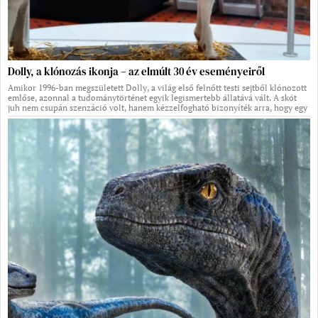
Dolly, a klónozás ikonja – az elmúlt 30 év eseményeiről
Amikor 1996-ban megszületett Dolly, a világ első felnőtt testi sejtből klónozott
emlőse, azonnal a tudománytörténet egyik legismertebb állatává vált. A skót
juh nem csupán szenzáció volt, hanem kézzelfogható bizonyíték arra, hogy egy