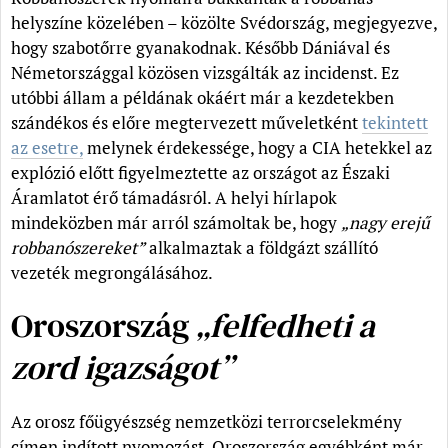
helyszíne közelében – közölte Svédország, megjegyezve,
hogy szabotőrre gyanakodnak. Később Dániával és
Németországgal közösen vizsgálták az incidenst. Ez
utóbbi állam a példának okáért már a kezdetekben
szándékos és előre megtervezett műveletként
tekintett
az esetre,
melynek érdekessége, hogy a CIA hetekkel az
explózió előtt figyelmeztette az országot az Északi
Áramlatot érő támadásról. A helyi hírlapok
mindeközben már arról számoltak be, hogy
„nagy erejű
robbanószereket”
alkalmaztak a földgázt szállító
vezeték megrongálásához.
Oroszország
„felfedheti a
zord igazságot”
Az orosz főügyészség nemzetközi terrorcselekmény
címen indított nyomozást. Oroszország egyébként már