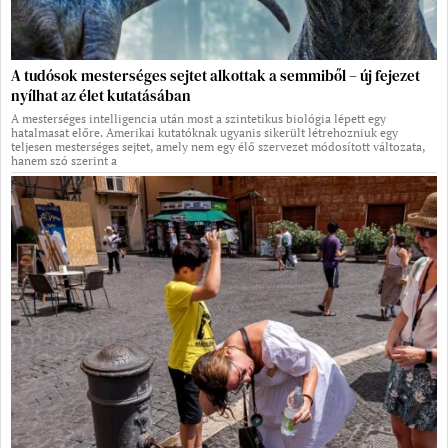
A tudósok mesterséges sejtet alkottak a semmiből – új fejezet
nyílhat az élet kutatásában
A mesterséges intelligencia után most a szintetikus biológia lépett egy
hatalmasat előre. Amerikai kutatóknak ugyanis sikerült létrehozniuk egy
teljesen mesterséges sejtet, amely nem egy élő szervezet módosított változata,
hanem szó szerint a