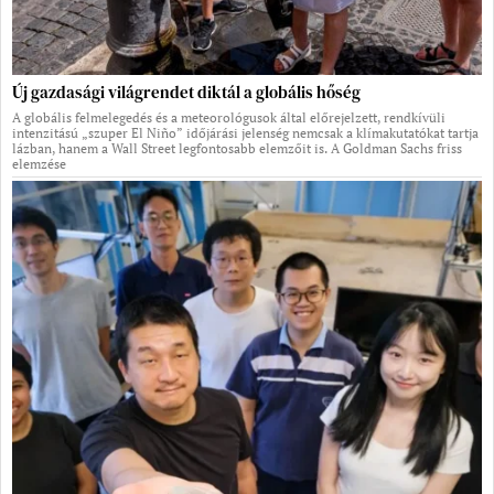
Új gazdasági világrendet diktál a globális hőség
A globális felmelegedés és a meteorológusok által előrejelzett, rendkívüli
intenzitású „szuper El Niño” időjárási jelenség nemcsak a klímakutatókat tartja
lázban, hanem a Wall Street legfontosabb elemzőit is. A Goldman Sachs friss
elemzése