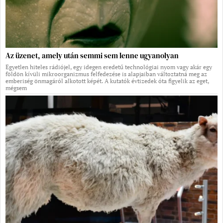
Az üzenet, amely után semmi sem lenne ugyanolyan
Egyetlen hiteles rádiójel, egy idegen eredetű technológiai nyom vagy akár egy
földön kívüli mikroorganizmus felfedezése is alapjaiban változtatná meg az
emberiség önmagáról alkotott képét. A kutatók évtizedek óta figyelik az eget,
mégsem