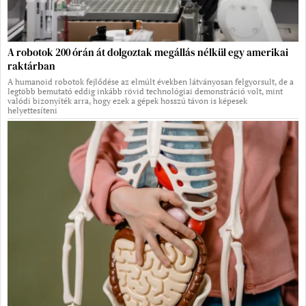
A robotok 200 órán át dolgoztak megállás nélkül egy amerikai
raktárban
A humanoid robotok fejlődése az elmúlt években látványosan felgyorsult, de a
legtöbb bemutató eddig inkább rövid technológiai demonstráció volt, mint
valódi bizonyíték arra, hogy ezek a gépek hosszú távon is képesek
helyettesíteni