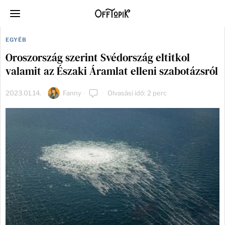
EGYÉB
Oroszország szerint Svédország eltitkol
valamit az Északi Áramlat elleni szabotázsról
2023.01.14.
Fanny
Olvasási idő: 2 perc