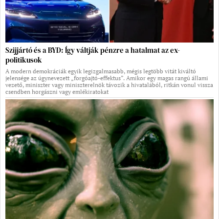
Szijjártó és a BYD: Így váltják pénzre a hatalmat az ex-
politikusok
A modern demokráciák egyik legizgalmasabb, mégis legtöbb vitát kiváltó
jelensége az úgynevezett „forgóajtó-effektus”. Amikor egy magas rangú állami
vezető, miniszter vagy miniszterelnök távozik a hivatalából, ritkán vonul vissza
csendben horgászni vagy emlékiratokat