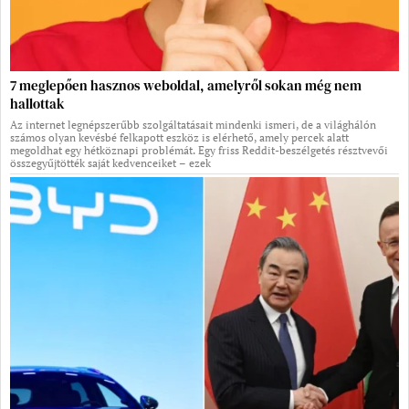
7 meglepően hasznos weboldal, amelyről sokan még nem
hallottak
Az internet legnépszerűbb szolgáltatásait mindenki ismeri, de a világhálón
számos olyan kevésbé felkapott eszköz is elérhető, amely percek alatt
megoldhat egy hétköznapi problémát. Egy friss Reddit-beszélgetés résztvevői
összegyűjtötték saját kedvenceiket – ezek