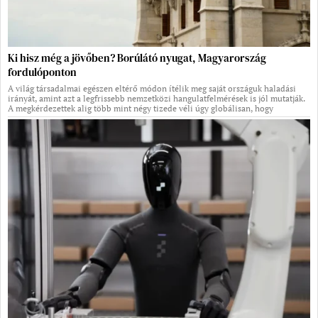
Ki hisz még a jövőben? Borúlátó nyugat, Magyarország
fordulóponton
A világ társadalmai egészen eltérő módon ítélik meg saját országuk haladási
irányát, amint azt a legfrissebb nemzetközi hangulatfelmérések is jól mutatják.
A megkérdezettek alig több mint négy tizede véli úgy globálisan, hogy