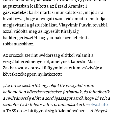
augusztusban leállította az Északi Áramlat 1
gázvezetékét karbantartási munkálatokra, majd arra
hivatkozva, hogy a nyugati szankciók miatt nem tudja
megjavítani a gázturbinákat. Vlagyimir Putyin továbbá
azzal vádolta meg az Egyesült Királyság
haditengerészetét, hogy annak köze lehetett a
robbantásokhoz.
Az oroszok szerint Svédország eltitkol valamit a
vizsgálat eredményeiről, amelynek kapcsán Maria
Zakharova, az orosz külügyminisztérium szóvivője a
következőképpen nyilatkozott:
„Az orosz szakértők egy objektív vizsgálat során
kellemetlen következtetésekre juthatnak, és felfedhetik
a nyilvánosság előtt a zord igazságot arról, hogy ki volt a
szabotőr és ki felelős a terrortámadásokért. –
olvasható
a TASS orosz hírügynökség közleményében
– A tények