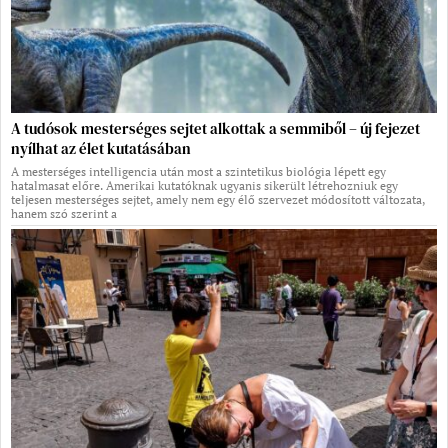
A tudósok mesterséges sejtet alkottak a semmiből – új fejezet
nyílhat az élet kutatásában
A mesterséges intelligencia után most a szintetikus biológia lépett egy
hatalmasat előre. Amerikai kutatóknak ugyanis sikerült létrehozniuk egy
teljesen mesterséges sejtet, amely nem egy élő szervezet módosított változata,
hanem szó szerint a