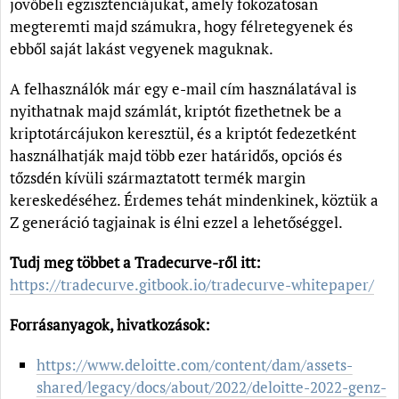
jövőbeli egzisztenciájukat, amely fokozatosan
megteremti majd számukra, hogy félretegyenek és
ebből saját lakást vegyenek maguknak.
A felhasználók már egy e-mail cím használatával is
nyithatnak majd számlát, kriptót fizethetnek be a
kriptotárcájukon keresztül, és a kriptót fedezetként
használhatják majd több ezer határidős, opciós és
tőzsdén kívüli származtatott termék margin
kereskedéséhez. Érdemes tehát mindenkinek, köztük a
Z generáció tagjainak is élni ezzel a lehetőséggel.
Tudj meg többet a Tradecurve-ről itt:
https://tradecurve.gitbook.io/tradecurve-whitepaper/
Forrásanyagok, hivatkozások:
https://www.deloitte.com/content/dam/assets-
shared/legacy/docs/about/2022/deloitte-2022-genz-