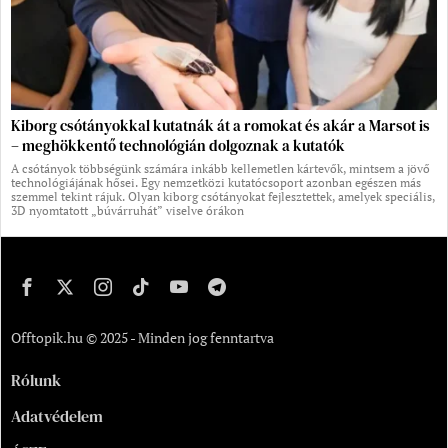
Kiborg csótányokkal kutatnák át a romokat és akár a Marsot is
– meghökkentő technológián dolgoznak a kutatók
A csótányok többségünk számára inkább kellemetlen kártevők, mintsem a jövő
technológiájának hősei. Egy nemzetközi kutatócsoport azonban egészen más
szemmel tekint rájuk. Olyan kiborg csótányokat fejlesztettek, amelyek speciális,
3D nyomtatott „búvárruhát” viselve órákon
Offtopik.hu © 2025 - Minden jog fenntartva
Rólunk
Adatvédelem