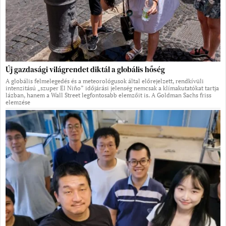
Új gazdasági világrendet diktál a globális hőség
A globális felmelegedés és a meteorológusok által előrejelzett, rendkívüli
intenzitású „szuper El Niño” időjárási jelenség nemcsak a klímakutatókat tartja
lázban, hanem a Wall Street legfontosabb elemzőit is. A Goldman Sachs friss
elemzése