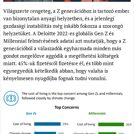
Világszerte rengeteg, a Z generációhoz is tartozó ember
van bizonytalan anyagi helyzetben, és a jelenlegi
gazdasági instabilitás még inkább fokozza a szorongó
helyzetüket. A Deloitte 2022-es globális Gen Z és
Millennial felmérésének adatai azt mutatják, hogy a Z
generációból a válaszadók egyharmada minden más
gondot megelőzve aggódik a megélhetési költségek
miatt. 45%-uk fizetésről fizetésre él, és több mint
egynegyedük kételkedik abban, hogy valaha is
kényelmesen nyugdíjba fognak tudni vonulni.