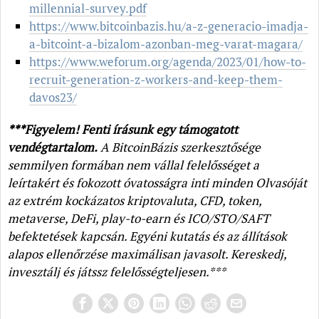
millennial-survey.pdf
https://www.bitcoinbazis.hu/a-z-generacio-imadja-
a-bitcoint-a-bizalom-azonban-meg-varat-magara/
https://www.weforum.org/agenda/2023/01/how-to-
recruit-generation-z-workers-and-keep-them-
davos23/
***Figyelem! Fenti írásunk egy támogatott
vendégtartalom.
A BitcoinBázis szerkesztősége
semmilyen formában nem vállal felelősséget a
leírtakért és fokozott óvatosságra inti minden Olvasóját
az extrém kockázatos kriptovaluta, CFD, token,
metaverse, DeFi, play-to-earn és ICO/STO/SAFT
befektetések kapcsán. Egyéni kutatás és az állítások
alapos ellenőrzése maximálisan javasolt. Kereskedj,
invesztálj és játssz felelősségteljesen.***