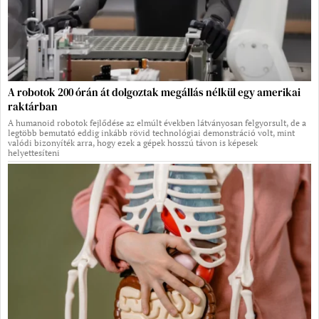
A robotok 200 órán át dolgoztak megállás nélkül egy amerikai
raktárban
A humanoid robotok fejlődése az elmúlt években látványosan felgyorsult, de a
legtöbb bemutató eddig inkább rövid technológiai demonstráció volt, mint
valódi bizonyíték arra, hogy ezek a gépek hosszú távon is képesek
helyettesíteni