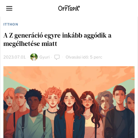
ITTHON
A Z generáció egyre inkább aggódik a
megélhetése miatt
2023.07.01.
Gyuri
Olvasási idő: 5 perc