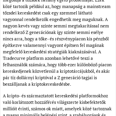
közé tartozik például az, hogy manapság a mainstream
tőzsdei kereskedést csak egy szemmel látható
vagyonnal rendelkezők engedhetik meg maguknak. A
nagyon kevés vagy szinte semmi megtakarítással nem
rendelkező Z generációnak így szinte semmi esélye
nincs arra, hogy a tőke- és részvénypiacon kis pénzből
építkezve valamennyi vagyont építsen fel magának
megfelelő kereskedési stratégiák kiaknázásával. A
Tradecurve platform azonban lehetővé teszi a
felhasználók számára, hogy több ezer különböző piacon
kereskedjenek közvetlenül a kriptotárcájukból, és akár
pár tíz dollárnyi kriptóval a Z generáció tagjai is
beszálljanak a kriptokereskedésbe.
A kripto- és származtatott kereskedési platformokhoz
való korlátozott hozzáférés világszerte kisbefektetők
millióit érinti, számos ok miatt, amelyek közé tartoznak
a magas minimális belépési szint, a szabályozások és