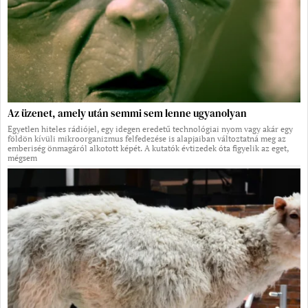
Az üzenet, amely után semmi sem lenne ugyanolyan
Egyetlen hiteles rádiójel, egy idegen eredetű technológiai nyom vagy akár egy
földön kívüli mikroorganizmus felfedezése is alapjaiban változtatná meg az
emberiség önmagáról alkotott képét. A kutatók évtizedek óta figyelik az eget,
mégsem