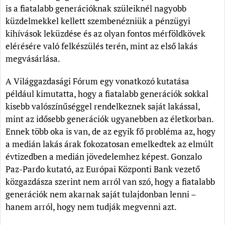
is a fiatalabb generációknak szüleiknél nagyobb
küzdelmekkel kellett szembenézniük a pénzügyi
kihívások leküzdése és az olyan fontos mérföldkövek
elérésére való felkészülés terén, mint az első lakás
megvásárlása.
A Világgazdasági Fórum egy vonatkozó kutatása
például kimutatta, hogy a fiatalabb generációk sokkal
kisebb valószínűséggel rendelkeznek saját lakással,
mint az idősebb generációk ugyanebben az életkorban.
Ennek több oka is van, de az egyik fő probléma az, hogy
a medián lakás árak fokozatosan emelkedtek az elmúlt
évtizedben a medián jövedelemhez képest. Gonzalo
Paz-Pardo kutató, az Európai Központi Bank vezető
közgazdásza szerint nem arról van szó, hogy a fiatalabb
generációk nem akarnak saját tulajdonban lenni –
hanem arról, hogy nem tudják megvenni azt.