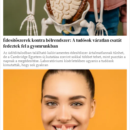
Édesítőszerek kontra bélrendszer: A tudósok váratlan csatát
fedeztek fel a gyomrunkban
Az üdítőitalodban található kalóriamentes édesítőszer ártalmatlannak tűnhet,
de a Cambridge Egyetem új kutatása szerint sokkal többet tehet, mint pusztán a
napnak a megédesítése. Laboratóriumi kísérletekben ugyanis a tudósok
kimutatták, hogy sok gyakran