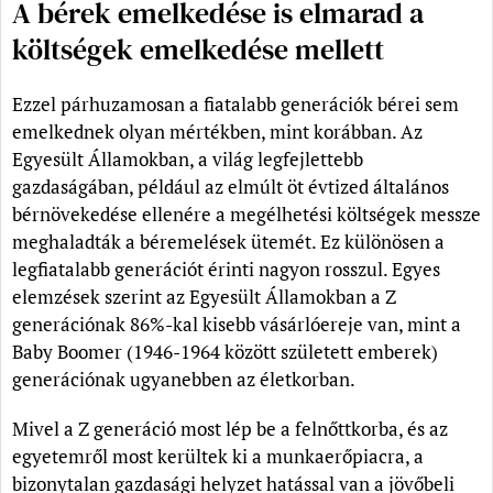
A bérek emelkedése is elmarad a
költségek emelkedése mellett
Ezzel párhuzamosan a fiatalabb generációk bérei sem
emelkednek olyan mértékben, mint korábban. Az
Egyesült Államokban, a világ legfejlettebb
gazdaságában, például az elmúlt öt évtized általános
bérnövekedése ellenére a megélhetési költségek messze
meghaladták a béremelések ütemét. Ez különösen a
legfiatalabb generációt érinti nagyon rosszul. Egyes
elemzések szerint az Egyesült Államokban a Z
generációnak 86%-kal kisebb vásárlóereje van, mint a
Baby Boomer (1946-1964 között született emberek)
generációnak ugyanebben az életkorban.
Mivel a Z generáció most lép be a felnőttkorba, és az
egyetemről most kerültek ki a munkaerőpiacra, a
bizonytalan gazdasági helyzet hatással van a jövőbeli