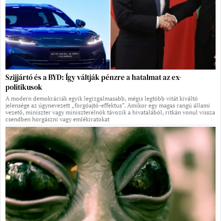
Szijjártó és a BYD: Így váltják pénzre a hatalmat az ex-
politikusok
A modern demokráciák egyik legizgalmasabb, mégis legtöbb vitát kiváltó
jelensége az úgynevezett „forgóajtó-effektus”. Amikor egy magas rangú állami
vezető, miniszter vagy miniszterelnök távozik a hivatalából, ritkán vonul vissza
csendben horgászni vagy emlékiratokat