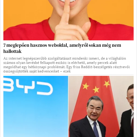
7 meglepően hasznos weboldal, amelyről sokan még nem
hallottak
Az internet legnépszerűbb szolgáltatásait mindenki ismeri, de a világhálón
számos olyan kevésbé felkapott eszköz is elérhető, amely percek alatt
megoldhat egy hétköznapi problémát. Egy friss Reddit-beszélgetés résztvevői
összegyűjtötték saját kedvenceiket – ezek