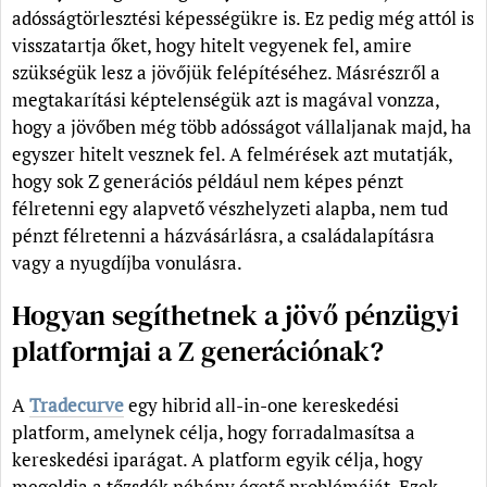
adósságtörlesztési képességükre is. Ez pedig még attól is
visszatartja őket, hogy hitelt vegyenek fel, amire
szükségük lesz a jövőjük felépítéséhez. Másrészről a
megtakarítási képtelenségük azt is magával vonzza,
hogy a jövőben még több adósságot vállaljanak majd, ha
egyszer hitelt vesznek fel. A felmérések azt mutatják,
hogy sok Z generációs például nem képes pénzt
félretenni egy alapvető vészhelyzeti alapba, nem tud
pénzt félretenni a házvásárlásra, a családalapításra
vagy a nyugdíjba vonulásra.
Hogyan segíthetnek a jövő pénzügyi
platformjai a Z generációnak?
A
Tradecurve
egy hibrid all-in-one kereskedési
platform, amelynek célja, hogy forradalmasítsa a
kereskedési iparágat. A platform egyik célja, hogy
megoldja a tőzsdék néhány égető problémáját. Ezek