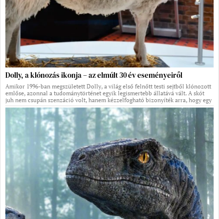
Dolly, a klónozás ikonja – az elmúlt 30 év eseményeiről
Amikor 1996-ban megszületett Dolly, a világ első felnőtt testi sejtből klónozott
emlőse, azonnal a tudománytörténet egyik legismertebb állatává vált. A skót
juh nem csupán szenzáció volt, hanem kézzelfogható bizonyíték arra, hogy egy