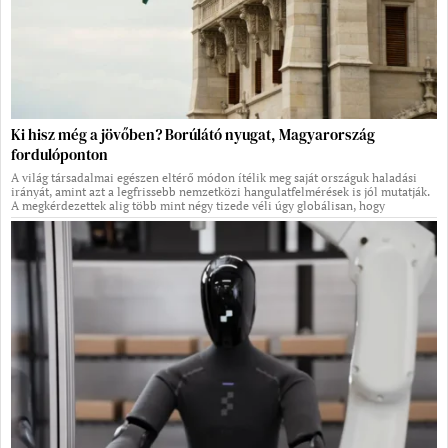
Ki hisz még a jövőben? Borúlátó nyugat, Magyarország
fordulóponton
A világ társadalmai egészen eltérő módon ítélik meg saját országuk haladási
irányát, amint azt a legfrissebb nemzetközi hangulatfelmérések is jól mutatják.
A megkérdezettek alig több mint négy tizede véli úgy globálisan, hogy