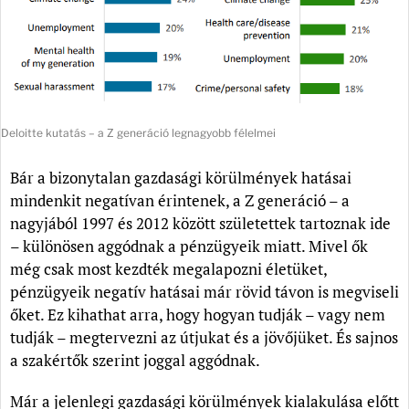
Deloitte kutatás – a Z generáció legnagyobb félelmei
Bár a bizonytalan gazdasági körülmények hatásai
mindenkit negatívan érintenek, a Z generáció – a
nagyjából 1997 és 2012 között születettek tartoznak ide
– különösen aggódnak a pénzügyeik miatt. Mivel ők
még csak most kezdték megalapozni életüket,
pénzügyeik negatív hatásai már rövid távon is megviseli
őket. Ez kihathat arra, hogy hogyan tudják – vagy nem
tudják – megtervezni az útjukat és a jövőjüket. És sajnos
a szakértők szerint joggal aggódnak.
Már a jelenlegi gazdasági körülmények kialakulása előtt