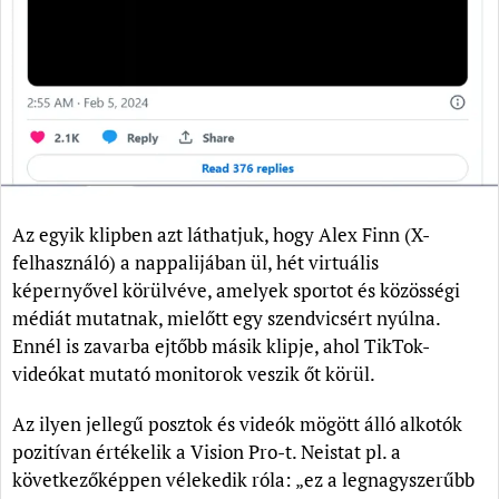
Az egyik klipben azt láthatjuk, hogy Alex Finn (X-
felhasználó) a nappalijában ül, hét virtuális
képernyővel körülvéve, amelyek sportot és közösségi
médiát mutatnak, mielőtt egy szendvicsért nyúlna.
Ennél is zavarba ejtőbb másik klipje, ahol TikTok-
videókat mutató monitorok veszik őt körül.
Az ilyen jellegű posztok és videók mögött álló alkotók
pozitívan értékelik a Vision Pro-t. Neistat pl. a
következőképpen vélekedik róla: „ez a legnagyszerűbb