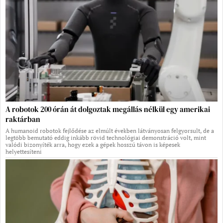
A robotok 200 órán át dolgoztak megállás nélkül egy amerikai
raktárban
A humanoid robotok fejlődése az elmúlt években látványosan felgyorsult, de a
legtöbb bemutató eddig inkább rövid technológiai demonstráció volt, mint
valódi bizonyíték arra, hogy ezek a gépek hosszú távon is képesek
helyettesíteni