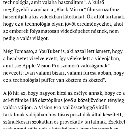
technológia, amit valaha használtam”. A külső
megfigyelők azonban a „Black Mirror” filmsorozathoz
hasonlítják a kis videókban látottakat. Ők attól tartanak,
hogy ez a technológia olyan jövőt eredményezhet, ahol
az emberek folyamatosan videóképeket néznek, nem
pedig a valós világot.
Még Tomasso, a YouTuber is, aki azzal lett ismert, hogy
a headsetet viselve evett, így vélekedett a videójában,
amit „az Apple Vision Pro szomorú valóságának”
nevezett: „van valami bizarr, valami furcsa abban, hogy
ez a technológiai puffer van köztem és közted”.
A jó hír az, hogy nagyon kicsi az esélye annak, hogy ez a
sci-fi filmbe illő disztópikus jövő a közeljövőben tényleg
valóra váljon. A Vision Pro-val összefüggő virális
tartalmak valójában hivatásos posztolók által készített,
szándékosan szokatlan és provokatív tartalmak. Ezekkel
csak annyi célja volt a készítőknek, hogy hassanak az