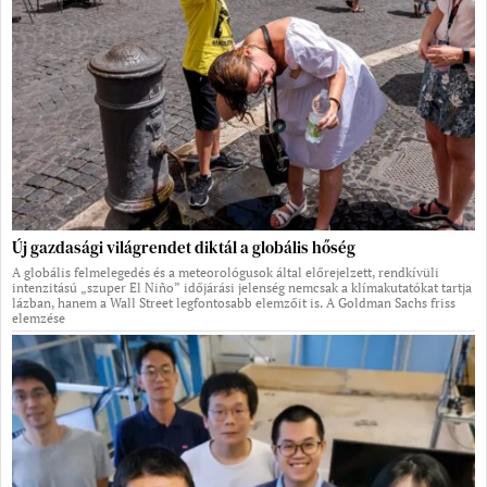
Új gazdasági világrendet diktál a globális hőség
A globális felmelegedés és a meteorológusok által előrejelzett, rendkívüli
intenzitású „szuper El Niño” időjárási jelenség nemcsak a klímakutatókat tartja
lázban, hanem a Wall Street legfontosabb elemzőit is. A Goldman Sachs friss
elemzése