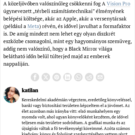
A közeljövőben valószínűleg csökkenni fog A
Vision Pro
úgynevezett „térbeli számítástechnikai” élményének
belépési költsége, akár az Apple, akár a versenytársak
(például a
Meta
) révén, és idővel javulhat a formafaktor
is. De amíg mindezt nem lehet egy olyan diszkrét
eszközbe csomagolni, mint egy hagyományos szemüveg,
addig nem valószínű, hogy a Black Mirror világa
belátható időn belül túlterjed majd az emberek
nappaliján.
katilan
Kereskedelmi akadémián végeztem, eredetileg könyveléssel,
banki vagy biztosítási területen képzeltem el a jövőmet. Az
élet azonban más irányba vitt: első munkahelyem egy
nyomda volt, ahol ugyan könyvelőként kezdtem, de idővel
teljesen más területre sodródtam. A grafikai munka és az
újságírás váltak a fő tevékenységi köreimmé. Azóta számos
kiadvány, könyv és folyóirat szerkesztésében vettem részt,