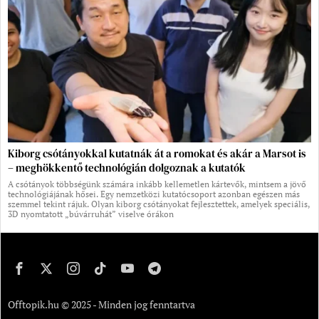
Kiborg csótányokkal kutatnák át a romokat és akár a Marsot is
– meghökkentő technológián dolgoznak a kutatók
A csótányok többségünk számára inkább kellemetlen kártevők, mintsem a jövő
technológiájának hősei. Egy nemzetközi kutatócsoport azonban egészen más
szemmel tekint rájuk. Olyan kiborg csótányokat fejlesztettek, amelyek speciális,
3D nyomtatott „búvárruhát” viselve órákon
Offtopik.hu © 2025 - Minden jog fenntartva