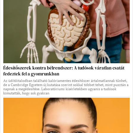
Édesítőszerek kontra bélrendszer: A tudósok váratlan csatát
fedeztek fel a gyomrunkban
Az üdítőitalodban található kalóriamentes édesítőszer ártalmatlannak tűnhet,
de a Cambridge Egyetem új kutatása szerint sokkal többet tehet, mint pusztán a
napnak a megédesítése. Laboratóriumi kísérletekben ugyanis a tudósok
kimutatták, hogy sok gyakran