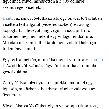
figyelmet, mivel mindketten a 3.499 dolláros
szemüveget viselték.
Dante,
az ismert X-felhasználó egy önvezető Teslában
viselte a fejhallgatót (vezetés közben), és addig
kopogtatta a levegőt, míg végül a visszapillantó
tükörben meg nem jelent egy villogó rendőrautó.
Mondanunk sem kell – Dante nem volt túl boldog a
fejlemények miatt.
Egy férfi a metrón, munkába menet viselte a
Vision Pro
-
t. Az ott lévők számára úgy tűnt, mintha a semmibe
gesztikulálna.
Casey Neistat bizonytalan léptekkel ment fel egy
lépcsőn, miközben a headsetet viselve válaszolt az
üzeneteire.
Victor Abarca YouTuber olyan vacsorapartit tartott,