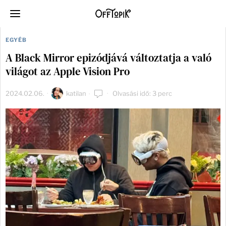
EGYÉB
A Black Mirror epizódjává változtatja a való
világot az Apple Vision Pro
2024.02.06.
katilan
Olvasási idő: 3 perc