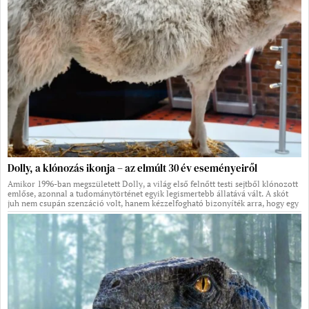
Dolly, a klónozás ikonja – az elmúlt 30 év eseményeiről
Amikor 1996-ban megszületett Dolly, a világ első felnőtt testi sejtből klónozott
emlőse, azonnal a tudománytörténet egyik legismertebb állatává vált. A skót
juh nem csupán szenzáció volt, hanem kézzelfogható bizonyíték arra, hogy egy