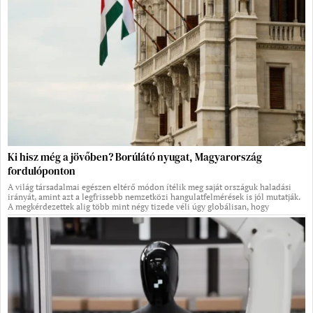
Ki hisz még a jövőben? Borúlátó nyugat, Magyarország
fordulóponton
A világ társadalmai egészen eltérő módon ítélik meg saját országuk haladási
irányát, amint azt a legfrissebb nemzetközi hangulatfelmérések is jól mutatják.
A megkérdezettek alig több mint négy tizede véli úgy globálisan, hogy