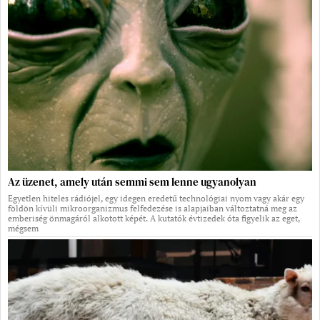
Az üzenet, amely után semmi sem lenne ugyanolyan
Egyetlen hiteles rádiójel, egy idegen eredetű technológiai nyom vagy akár egy
földön kívüli mikroorganizmus felfedezése is alapjaiban változtatná meg az
emberiség önmagáról alkotott képét. A kutatók évtizedek óta figyelik az eget,
mégsem