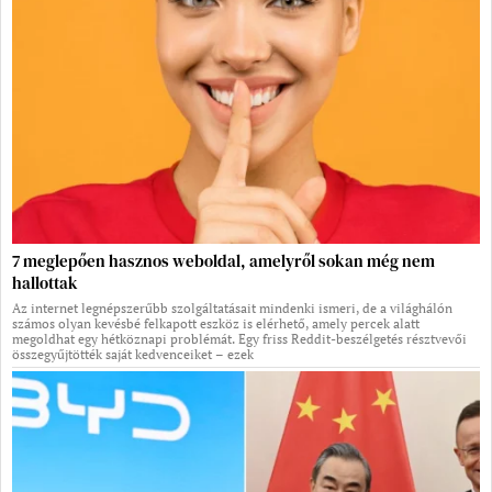
7 meglepően hasznos weboldal, amelyről sokan még nem
hallottak
Az internet legnépszerűbb szolgáltatásait mindenki ismeri, de a világhálón
számos olyan kevésbé felkapott eszköz is elérhető, amely percek alatt
megoldhat egy hétköznapi problémát. Egy friss Reddit-beszélgetés résztvevői
összegyűjtötték saját kedvenceiket – ezek