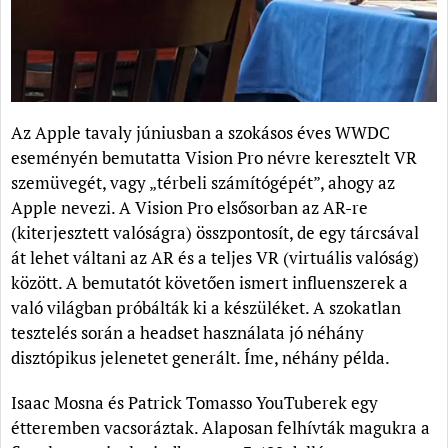
Az Apple tavaly júniusban a szokásos éves WWDC
eseményén bemutatta Vision Pro névre keresztelt VR
szemüvegét, vagy „térbeli számítógépét”, ahogy az
Apple nevezi. A Vision Pro elsősorban az AR-re
(kiterjesztett valóságra) összpontosít, de egy tárcsával
át lehet váltani az AR és a teljes VR (virtuális valóság)
között. A bemutatót követően ismert influenszerek a
való világban próbálták ki a készüléket. A szokatlan
tesztelés során a headset használata jó néhány
disztópikus jelenetet generált. Íme, néhány példa.
Isaac Mosna és Patrick Tomasso YouTuberek egy
étteremben vacsoráztak. Alaposan felhívták magukra a