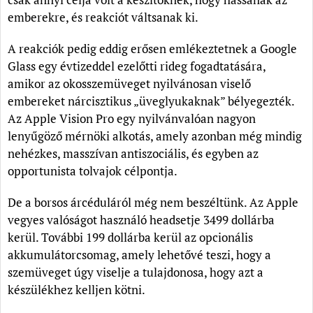
emberekre, és reakciót váltsanak ki.
A reakciók pedig eddig erősen emlékeztetnek a Google
Glass egy évtizeddel ezelőtti rideg fogadtatására,
amikor az okosszemüveget nyilvánosan viselő
embereket nárcisztikus „üveglyukaknak” bélyegezték.
Az Apple Vision Pro egy nyilvánvalóan nagyon
lenyűgöző mérnöki alkotás, amely azonban még mindig
nehézkes, masszívan antiszociális, és egyben az
opportunista tolvajok célpontja.
De a borsos árcéduláról még nem beszéltünk. Az Apple
vegyes valóságot használó headsetje 3499 dollárba
kerül. További 199 dollárba kerül az opcionális
akkumulátorcsomag, amely lehetővé teszi, hogy a
szemüveget úgy viselje a tulajdonosa, hogy azt a
készülékhez kelljen kötni.