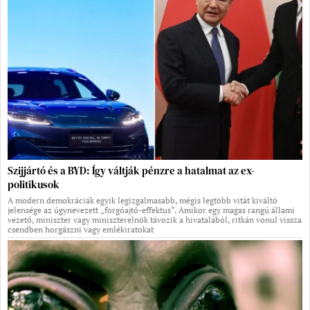
Szijjártó és a BYD: Így váltják pénzre a hatalmat az ex-
politikusok
A modern demokráciák egyik legizgalmasabb, mégis legtöbb vitát kiváltó
jelensége az úgynevezett „forgóajtó-effektus”. Amikor egy magas rangú állami
vezető, miniszter vagy miniszterelnök távozik a hivatalából, ritkán vonul vissza
csendben horgászni vagy emlékiratokat