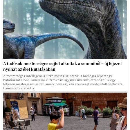
A tudósok mesterséges sejtet alkottak a semmiből – új fejezet
nyílhat az élet kutatásában
A mesterséges intelligencia után most a szintetikus biológia lépett egy
hatalmasat előre. Amerikai kutatóknak ugyanis sikerült létrehozniuk egy
teljesen mesterséges sejtet, amely nem egy élő szervezet módosított változata,
hanem szó szerint a