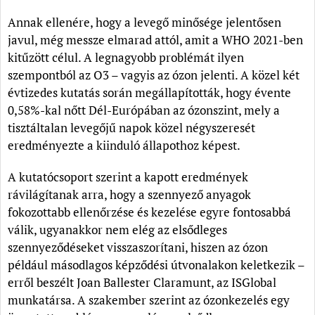
Annak ellenére, hogy a levegő minősége jelentősen
javul, még messze elmarad attól, amit a WHO 2021-ben
kitűzött célul. A legnagyobb problémát ilyen
szempontból az O3 – vagyis az ózon jelenti. A közel két
évtizedes kutatás során megállapították, hogy évente
0,58%-kal nőtt Dél-Európában az ózonszint, mely a
tisztáltalan levegőjű napok közel négyszeresét
eredményezte a kiinduló állapothoz képest.
A kutatócsoport szerint a kapott eredmények
rávilágítanak arra, hogy a szennyező anyagok
fokozottabb ellenőrzése és kezelése egyre fontosabbá
válik, ugyanakkor nem elég az elsődleges
szennyeződéseket visszaszorítani, hiszen az ózon
például másodlagos képződési útvonalakon keletkezik –
erről beszélt Joan Ballester Claramunt, az ISGlobal
munkatársa. A szakember szerint az ózonkezelés egy