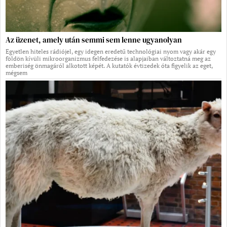
Az üzenet, amely után semmi sem lenne ugyanolyan
Egyetlen hiteles rádiójel, egy idegen eredetű technológiai nyom vagy akár egy
földön kívüli mikroorganizmus felfedezése is alapjaiban változtatná meg az
emberiség önmagáról alkotott képét. A kutatók évtizedek óta figyelik az eget,
mégsem