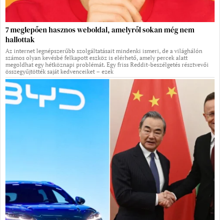
7 meglepően hasznos weboldal, amelyről sokan még nem
hallottak
Az internet legnépszerűbb szolgáltatásait mindenki ismeri, de a világhálón
számos olyan kevésbé felkapott eszköz is elérhető, amely percek alatt
megoldhat egy hétköznapi problémát. Egy friss Reddit-beszélgetés résztvevői
összegyűjtötték saját kedvenceiket – ezek