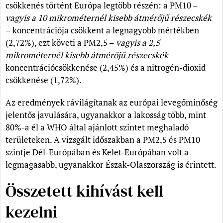
csökkenés történt Európa legtöbb részén: a PM10 –
vagyis a 10 mikrométernél kisebb átmérőjű részecskék
– koncentrációja csökkent a legnagyobb mértékben
(2,72%), ezt követi a PM2,5 –
vagyis a 2,5
mikrométernél kisebb átmérőjű részecskék
–
koncentrációcsökkenése (2,45%) és a nitrogén-dioxid
csökkenése (1,72%).
Az eredmények rávilágítanak az európai levegőminőség
jelentős javulására, ugyanakkor a lakosság több, mint
80%-a él a WHO által ajánlott szintet meghaladó
területeken. A vizsgált időszakban a PM2,5 és PM10
szintje Dél-Európában és Kelet-Európában volt a
legmagasabb, ugyanakkor Észak-Olaszország is érintett.
Összetett kihívást kell
kezelni