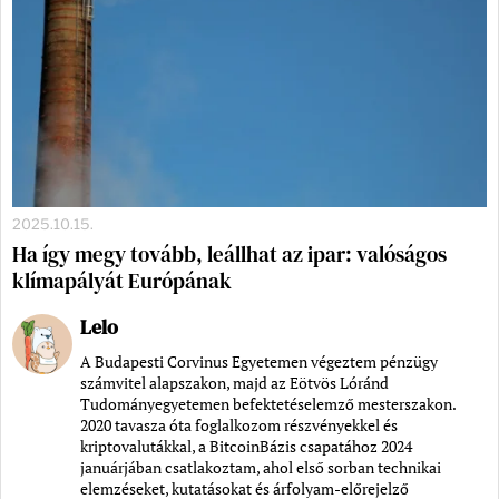
2025.10.15.
Ha így megy tovább, leállhat az ipar: valóságos
klímapályát Európának
Lelo
A Budapesti Corvinus Egyetemen végeztem pénzügy
számvitel alapszakon, majd az Eötvös Lóránd
Tudományegyetemen befektetéselemző mesterszakon.
2020 tavasza óta foglalkozom részvényekkel és
kriptovalutákkal, a BitcoinBázis csapatához 2024
januárjában csatlakoztam, ahol első sorban technikai
elemzéseket, kutatásokat és árfolyam-előrejelző