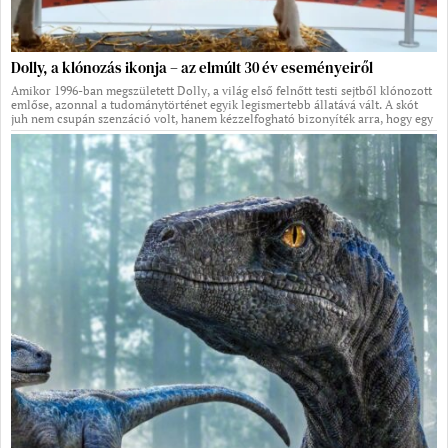
Dolly, a klónozás ikonja – az elmúlt 30 év eseményeiről
Amikor 1996-ban megszületett Dolly, a világ első felnőtt testi sejtből klónozott
emlőse, azonnal a tudománytörténet egyik legismertebb állatává vált. A skót
juh nem csupán szenzáció volt, hanem kézzelfogható bizonyíték arra, hogy egy