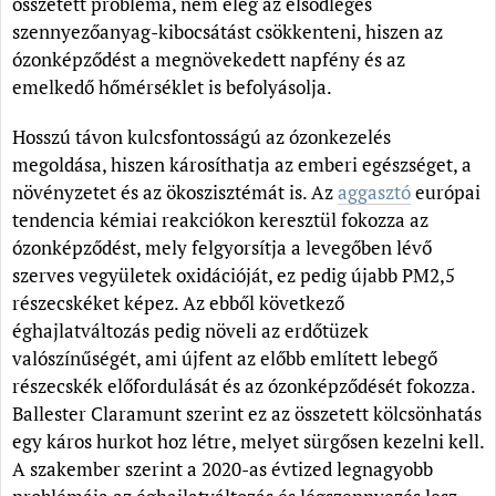
összetett probléma, nem elég az elsődleges
szennyezőanyag-kibocsátást csökkenteni, hiszen az
ózonképződést a megnövekedett napfény és az
emelkedő hőmérséklet is befolyásolja.
Hosszú távon kulcsfontosságú az ózonkezelés
megoldása, hiszen károsíthatja az emberi egészséget, a
növényzetet és az ökoszisztémát is. Az
aggasztó
európai
tendencia kémiai reakciókon keresztül fokozza az
ózonképződést, mely felgyorsítja a levegőben lévő
szerves vegyületek oxidációját, ez pedig újabb PM2,5
részecskéket képez. Az ebből következő
éghajlatváltozás pedig növeli az erdőtüzek
valószínűségét, ami újfent az előbb említett lebegő
részecskék előfordulását és az ózonképződését fokozza.
Ballester Claramunt szerint ez az összetett kölcsönhatás
egy káros hurkot hoz létre, melyet sürgősen kezelni kell.
A szakember szerint a 2020-as évtized legnagyobb