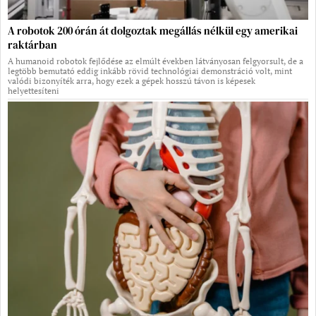
A robotok 200 órán át dolgoztak megállás nélkül egy amerikai
raktárban
A humanoid robotok fejlődése az elmúlt években látványosan felgyorsult, de a
legtöbb bemutató eddig inkább rövid technológiai demonstráció volt, mint
valódi bizonyíték arra, hogy ezek a gépek hosszú távon is képesek
helyettesíteni