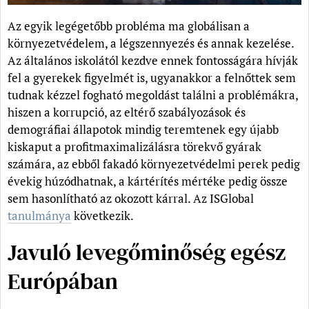
Az egyik legégetőbb probléma ma globálisan a
környezetvédelem, a légszennyezés és annak kezelése.
Az általános iskolától kezdve ennek fontosságára hívják
fel a gyerekek figyelmét is, ugyanakkor a felnőttek sem
tudnak kézzel fogható megoldást találni a problémákra,
hiszen a korrupció, az eltérő szabályozások és
demográfiai állapotok mindig teremtenek egy újabb
kiskaput a profitmaximalizálásra törekvő gyárak
számára, az ebből fakadó környezetvédelmi perek pedig
évekig húzódhatnak, a kártérítés mértéke pedig össze
sem hasonlítható az okozott kárral. Az ISGlobal
tanulmánya
következik.
Javuló levegőminőség egész
Európában