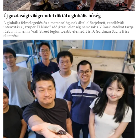
Új gazdasági világrendet diktál a globális hőség
A globális felmelegedés és a meteorológusok által előrejelzett, rendkívüli
intenzitású „szuper El Niño” időjárási jelenség nemcsak a klímakutatókat tartja
lázban, hanem a Wall Street legfontosabb elemzőit is. A Goldman Sachs friss
elemzése