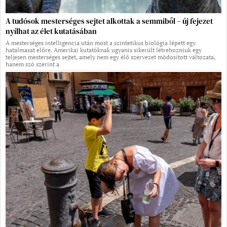
A tudósok mesterséges sejtet alkottak a semmiből – új fejezet
nyílhat az élet kutatásában
A mesterséges intelligencia után most a szintetikus biológia lépett egy
hatalmasat előre. Amerikai kutatóknak ugyanis sikerült létrehozniuk egy
teljesen mesterséges sejtet, amely nem egy élő szervezet módosított változata,
hanem szó szerint a