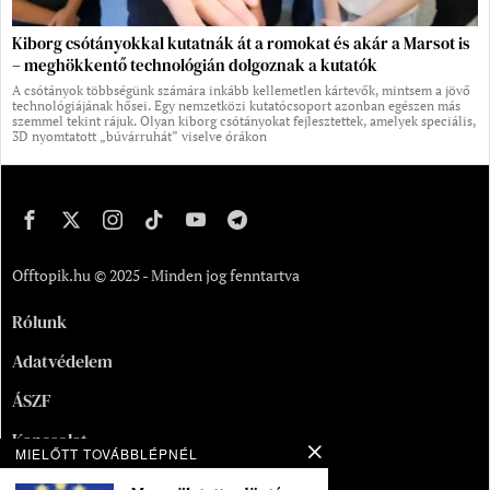
Kiborg csótányokkal kutatnák át a romokat és akár a Marsot is
– meghökkentő technológián dolgoznak a kutatók
A csótányok többségünk számára inkább kellemetlen kártevők, mintsem a jövő
technológiájának hősei. Egy nemzetközi kutatócsoport azonban egészen más
szemmel tekint rájuk. Olyan kiborg csótányokat fejlesztettek, amelyek speciális,
3D nyomtatott „búvárruhát” viselve órákon
Offtopik.hu © 2025 - Minden jog fenntartva
Rólunk
Adatvédelem
ÁSZF
Kapcsolat
MIELŐTT TOVÁBBLÉPNÉL
Oldaltérkép