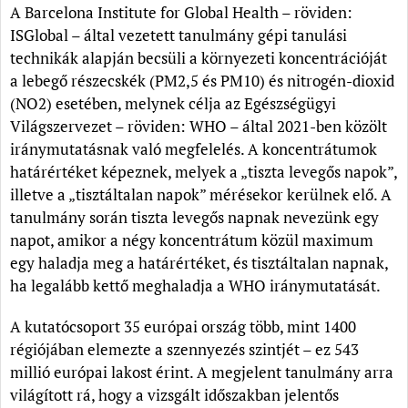
A Barcelona Institute for Global Health – röviden:
ISGlobal – által vezetett tanulmány gépi tanulási
technikák alapján becsüli a környezeti koncentrációját
a lebegő részecskék (PM2,5 és PM10) és nitrogén-dioxid
(NO2) esetében, melynek célja az Egészségügyi
Világszervezet – röviden: WHO – által 2021-ben közölt
iránymutatásnak való megfelelés. A koncentrátumok
határértéket képeznek, melyek a „tiszta levegős napok”,
illetve a „tisztáltalan napok” mérésekor kerülnek elő. A
tanulmány során tiszta levegős napnak nevezünk egy
napot, amikor a négy koncentrátum közül maximum
egy haladja meg a határértéket, és tisztáltalan napnak,
ha legalább kettő meghaladja a WHO iránymutatását.
A kutatócsoport 35 európai ország több, mint 1400
régiójában elemezte a szennyezés szintjét – ez 543
millió európai lakost érint. A megjelent tanulmány arra
világított rá, hogy a vizsgált időszakban jelentős