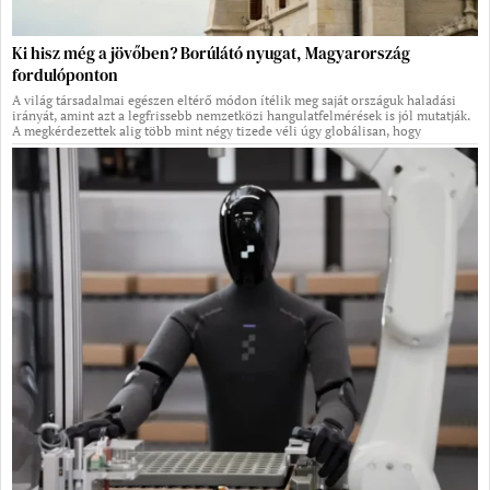
Ki hisz még a jövőben? Borúlátó nyugat, Magyarország
fordulóponton
A világ társadalmai egészen eltérő módon ítélik meg saját országuk haladási
irányát, amint azt a legfrissebb nemzetközi hangulatfelmérések is jól mutatják.
A megkérdezettek alig több mint négy tizede véli úgy globálisan, hogy