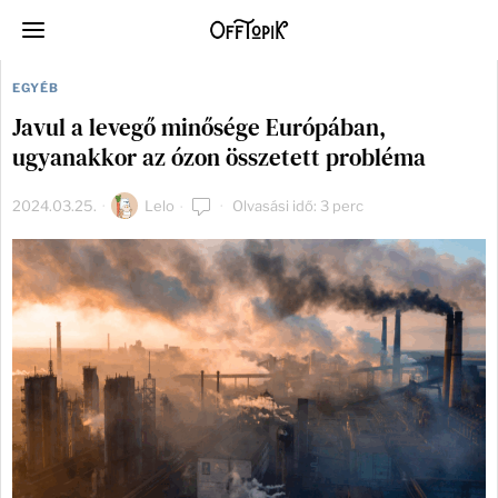
EGYÉB
Javul a levegő minősége Európában,
ugyanakkor az ózon összetett probléma
2024.03.25.
Lelo
Olvasási idő: 3 perc