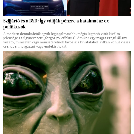
Szijjártó és a BYD: Így váltják pénzre a hatalmat az ex-
politikusok
A modern demokráciák egyik legizgalmasabb, mégis legtöbb vitát kiváltó
jelensége az úgynevezett „forgóajtó-effektus”. Amikor egy magas rangú állami
vezető, miniszter vagy miniszterelnök távozik a hivatalából, ritkán vonul vissza
csendben horgászni vagy emlékiratokat