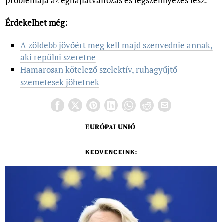
problémája az éghajlatváltozás és légszennyezés lesz.
Érdekelhet még:
A zöldebb jövőért meg kell majd szenvednie annak,
aki repülni szeretne
Hamarosan kötelező szelektív, ruhagyűjtő
szemetesek jöhetnek
EURÓPAI UNIÓ
KEDVENCEINK: