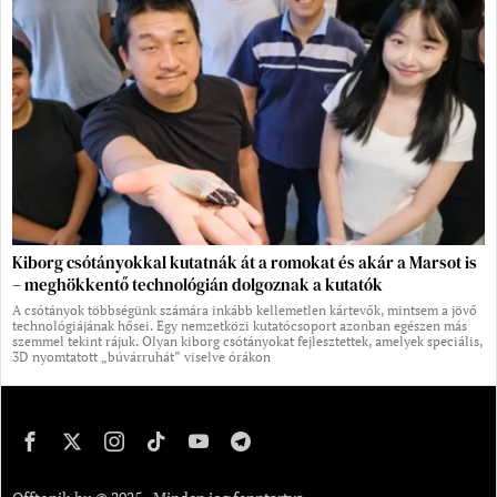
Kiborg csótányokkal kutatnák át a romokat és akár a Marsot is
– meghökkentő technológián dolgoznak a kutatók
A csótányok többségünk számára inkább kellemetlen kártevők, mintsem a jövő
technológiájának hősei. Egy nemzetközi kutatócsoport azonban egészen más
szemmel tekint rájuk. Olyan kiborg csótányokat fejlesztettek, amelyek speciális,
3D nyomtatott „búvárruhát” viselve órákon