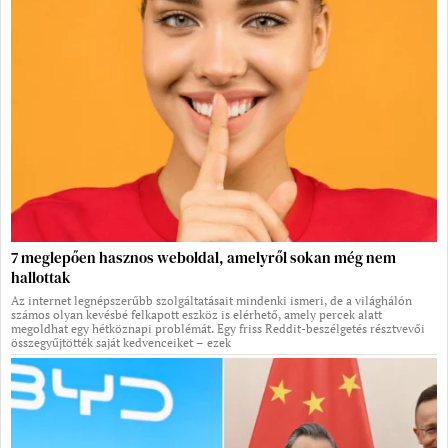
7 meglepően hasznos weboldal, amelyről sokan még nem
hallottak
Az internet legnépszerűbb szolgáltatásait mindenki ismeri, de a világhálón
számos olyan kevésbé felkapott eszköz is elérhető, amely percek alatt
megoldhat egy hétköznapi problémát. Egy friss Reddit-beszélgetés résztvevői
összegyűjtötték saját kedvenceiket – ezek