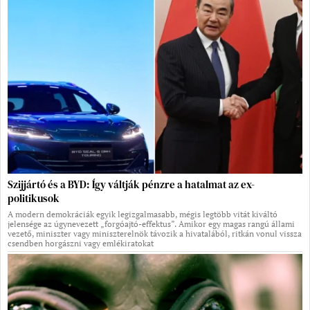
Szijjártó és a BYD: Így váltják pénzre a hatalmat az ex-
politikusok
A modern demokráciák egyik legizgalmasabb, mégis legtöbb vitát kiváltó
jelensége az úgynevezett „forgóajtó-effektus”. Amikor egy magas rangú állami
vezető, miniszter vagy miniszterelnök távozik a hivatalából, ritkán vonul vissza
csendben horgászni vagy emlékiratokat