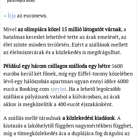
paralimpia miatt.
–
Írja
az euronews.
Mivel
az olimpiára közel 15 millió látogatót várnak
, a
hatalmas kereslet lehetővé tette az árak emelését, az
élet szinte minden területén. Ezért a szállások mellett
az élelmiszerárak és a közlekedés is megdrágulhat.
Például egy három csillagos szálloda egy hétre
5600
euróba kerül két főnek, míg egy Eiffel-torony közelében
lévő egy hálószobás apartman ugyan ennyi időre 6000
euró a Booking.com
szerint
. Ha a lehető legolcsóbb
szállásra pályázunk valahol a külvárosban, az árak
akkor is megközelítik a 400 eurót éjszakánként.
A szállás mellé társulnak
a közlekedési kiadások
. A
kiutazás a lakóhelytől függően nagymértékben függhet,
míg a tömegközlekedés ára a duplájára fog drágulni az