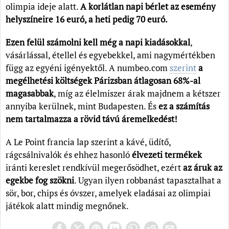
olimpia ideje alatt.
A korlátlan napi bérlet az esemény
helyszíneire 16 euró, a heti pedig 70 euró.
Ezen felül számolni kell még a napi kiadásokkal
,
vásárlással, étellel és egyebekkel, ami nagymértékben
függ az egyéni igényektől. A numbeo.com
szerint
a
megélhetési költségek Párizsban átlagosan 68%-al
magasabbak
, míg az élelmiszer árak majdnem a kétszer
annyiba kerülnek, mint Budapesten. És
ez a számítás
nem tartalmazza a rövid távú áremelkedést!
A Le Point francia lap szerint a kávé, üdítő,
rágcsálnivalók és ehhez hasonló
élvezeti termékek
iránti kereslet rendkívül megerősödhet, ezért
az áruk az
egekbe fog szökni
. Ugyan ilyen robbanást tapasztalhat a
sör, bor, chips és óvszer, amelyek eladásai az olimpiai
játékok alatt mindig megnőnek.