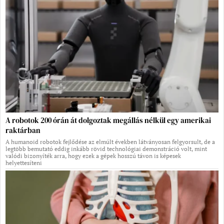
A robotok 200 órán át dolgoztak megállás nélkül egy amerikai
raktárban
A humanoid robotok fejlődése az elmúlt években látványosan felgyorsult, de a
legtöbb bemutató eddig inkább rövid technológiai demonstráció volt, mint
valódi bizonyíték arra, hogy ezek a gépek hosszú távon is képesek
helyettesíteni