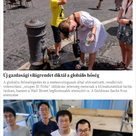
Új gazdasági világrendet diktál a globális hőség
A globális felmelegedés és a meteorológusok által előrejelzett, rendkívüli
intenzitású „szuper El Niño” időjárási jelenség nemcsak a klímakutatókat tartja
lázban, hanem a Wall Street legfontosabb elemzőit is. A Goldman Sachs friss
elemzése