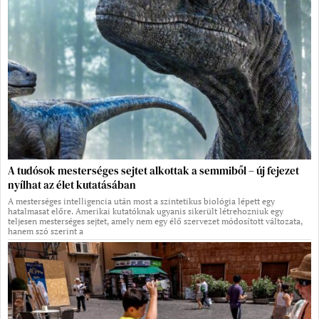
A tudósok mesterséges sejtet alkottak a semmiből – új fejezet
nyílhat az élet kutatásában
A mesterséges intelligencia után most a szintetikus biológia lépett egy
hatalmasat előre. Amerikai kutatóknak ugyanis sikerült létrehozniuk egy
teljesen mesterséges sejtet, amely nem egy élő szervezet módosított változata,
hanem szó szerint a