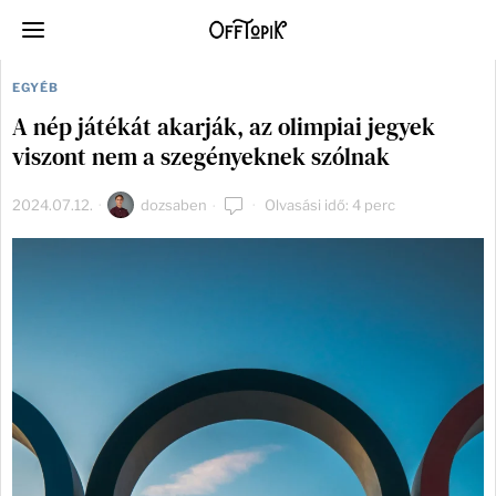
EGYÉB
A nép játékát akarják, az olimpiai jegyek
viszont nem a szegényeknek szólnak
2024.07.12.
dozsaben
Olvasási idő: 4 perc