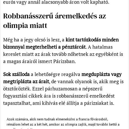
eurós vagy annál alacsonyabb áron volt kapható.
Robbanásszerű áremelkedés az
olimpia miatt
Még ha a jegy olcsó is lesz, a
kint tartózkodás minden
bizonnyal megterhelheti a pénztárcát
. A hatalmas
kereslet miatt az árak tovább nőhetnek az egyébként is
a magas árairól ismert Párizsban.
Sok szálloda
a lehetőségre reagálva
megduplázta vagy
megtriplázta az árait
, de vannak olyanok is, akik meg is
ötsztörözték. Ezzel párhuzamosan a népszerű
fogyasztási cikkek ára is robbanásszerű emelkedést
tapasztalhat, ami kihívás elé állítja a párizsiakat is.
Azok számára, akik nem tudnak elmenekülni a francia fővárosból,
rémálom lehet az a két hét, amikor az olimpia zajlik, majd további kettő a