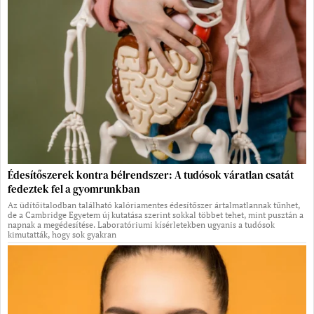
Édesítőszerek kontra bélrendszer: A tudósok váratlan csatát
fedeztek fel a gyomrunkban
Az üdítőitalodban található kalóriamentes édesítőszer ártalmatlannak tűnhet,
de a Cambridge Egyetem új kutatása szerint sokkal többet tehet, mint pusztán a
napnak a megédesítése. Laboratóriumi kísérletekben ugyanis a tudósok
kimutatták, hogy sok gyakran