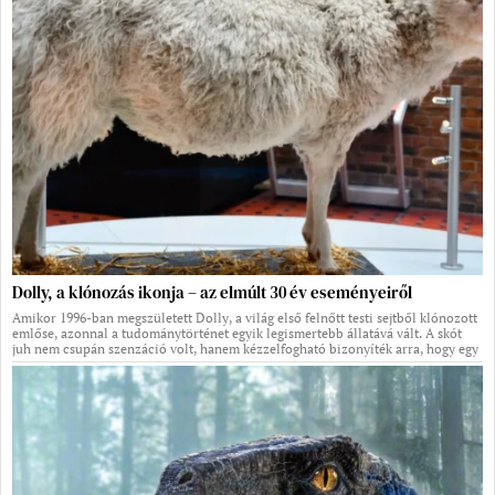
Dolly, a klónozás ikonja – az elmúlt 30 év eseményeiről
Amikor 1996-ban megszületett Dolly, a világ első felnőtt testi sejtből klónozott
emlőse, azonnal a tudománytörténet egyik legismertebb állatává vált. A skót
juh nem csupán szenzáció volt, hanem kézzelfogható bizonyíték arra, hogy egy