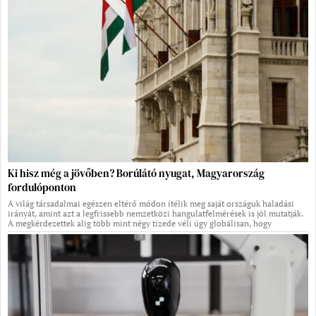
Ki hisz még a jövőben? Borúlátó nyugat, Magyarország
fordulóponton
A világ társadalmai egészen eltérő módon ítélik meg saját országuk haladási
irányát, amint azt a legfrissebb nemzetközi hangulatfelmérések is jól mutatják.
A megkérdezettek alig több mint négy tizede véli úgy globálisan, hogy