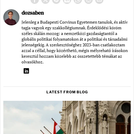
dozsaben
Jelenleg a Budapesti Corvinus Egyetemen tanulok, és aktív
tagja vagyok egy szakkollégiumnak. Érdeklődési köröm
széles skálán mozog: a nemzetközi gazdaságtantól a
globális politikai folyamatokon át a politikai és társadalmi
jelenségekig. A szerkesztőséghez 2023-ban csatlakoztam
azzal a céllal, hogy közérthető, mégis mélyreható írásokon
keresztül hozzam közelebb az összetettebb témákat az
olvasókhoz.
LATEST FROM BLOG