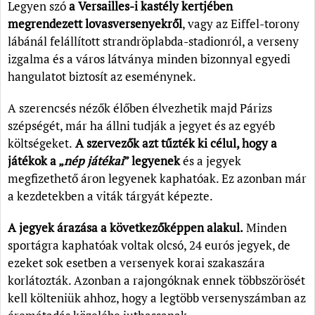
Legyen szó
a Versailles-i kastély kertjében
megrendezett lovasversenyekről
, vagy az Eiffel-torony
lábánál felállított strandröplabda-stadionról, a verseny
izgalma és a város látványa minden bizonnyal egyedi
hangulatot biztosít az eseménynek.
A szerencsés nézők élőben élvezhetik majd Párizs
szépségét, már ha állni tudják a jegyet és az egyéb
költségeket.
A szervezők azt tűzték ki célul, hogy a
játékok a „
nép játékai
” legyenek
és a jegyek
megfizethető áron legyenek kaphatóak. Ez azonban már
a kezdetekben a viták tárgyát képezte.
A jegyek árazása a következőképpen alakul.
Minden
sportágra kaphatóak voltak olcsó, 24 eurós jegyek, de
ezeket sok esetben a versenyek korai szakaszára
korlátozták. Azonban a rajongóknak ennek többszörösét
kell költeniük ahhoz, hogy a legtöbb versenyszámban az