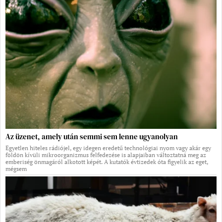
Az üzenet, amely után semmi sem lenne ugyanolyan
Egyetlen hiteles rádiójel, egy idegen eredetű technológiai nyom vagy akár egy
földön kívüli mikroorganizmus felfedezése is alapjaiban változtatná meg az
emberiség önmagáról alkotott képét. A kutatók évtizedek óta figyelik az eget,
mégsem