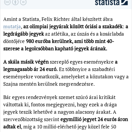
Amint a Statista, Felix Richter által készített ábra
mutatja
,
az olimpiai jegyárak között óriási a szakadék
:
a
legdrágább jegyek
az atlétika, az úszás és a kosárlabda
döntőjére
980 euróba kerülnek, ami több mint 40-
szerese a legolcsóbban kapható jegyek árának.
A skála másik végén
szereplő egyes eseményekre
a
legmagasabb ár 24 euró.
Ez többnyire a szabadtéri
eseményekre vonatkozik, amelyeket a közutakon vagy a
Szajna mentén kerülnek megrendezésre.
Bár egyes rendezvények szemet szúró árai kritikát
váltottak ki, fontos megjegyezni, hogy ezek a drága
jegyek teszik lehetővé a nagyon alacsony árakat. A
szervezőbizottság szerint
egymillió jegyet 24 eurós áron
adtak el
, míg a 10 millió elérhető jegy közel fele 50