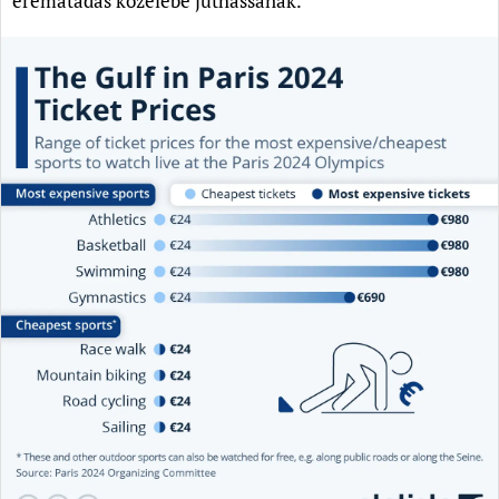
éremátadás közelébe juthassanak.