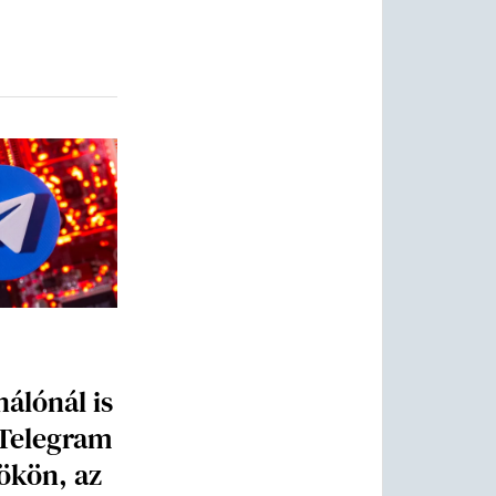
nálónál is
a Telegram
ökön, az