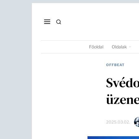
Főoldal
Oldalak
OFFBEAT
Svédo
üzene
2025.03.02.