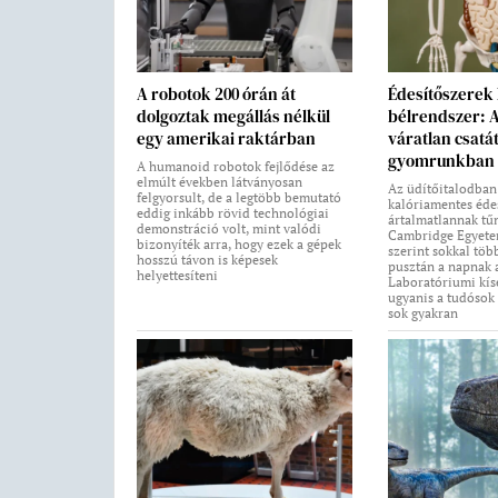
A robotok 200 órán át
Édesítőszerek
dolgoztak megállás nélkül
bélrendszer: 
egy amerikai raktárban
váratlan csatát
gyomrunkban
A humanoid robotok fejlődése az
elmúlt években látványosan
Az üdítőitalodban
felgyorsult, de a legtöbb bemutató
kalóriamentes éde
eddig inkább rövid technológiai
ártalmatlannak tűn
demonstráció volt, mint valódi
Cambridge Egyetem
bizonyíték arra, hogy ezek a gépek
szerint sokkal töb
hosszú távon is képesek
pusztán a napnak 
helyettesíteni
Laboratóriumi kís
ugyanis a tudósok
sok gyakran