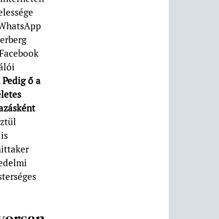
elessége
a/WhatsApp
erberg
 Facebook
álói
 Pedig ő a
letes
mazásként
ztül
is
ittaker
kedelmi
sterséges
yorsan