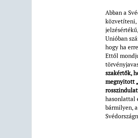
Abban a Své
közvetíteni,
jelzésértékű
Unióban szá
hogy ha erre
Ettől mondju
törvényjava
szakértők, 
megnyitott 
rosszindula
hasonlattal 
bármilyen, a
Svédországn