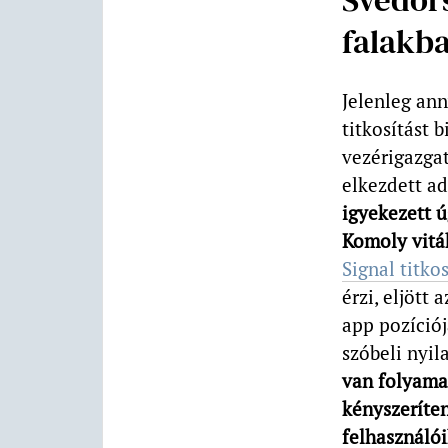
falakba
Jelenleg an
titkosítást 
vezérigazgat
elkezdett ad
igyekezett 
Komoly viták
Signal titko
érzi, eljött
app pozíciój
szóbeli nyi
van folyamat
kényszeríten
felhasználói