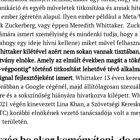
nikáció és egyéb műveletek titkosítása és annak hit
 ember ígéretén alapul. Ilyen ember például a Met
rk Zuckerberg, vagy éppen Meredith Whittaker. Zuck
ámára ismert személyiség és mindenki tudja, hogy a
ahogy egy ideje hívni kellene) miket művel felhaszn
hittaker kilétével azért nem sokan vannak tisztában.
ítvány elnöke. Amely az elmúlt években magát a töké
végpontig” történő titkosítást lehetővé tévő alkal
gnal fejlesztőjeként ismert
. Whittaker 13 éven keres
rábban a Google cégénél, majd állítólagosan szexuál
re és a sokszínűség hiányára hivatkozva kilépett. Wh
021 végén kinevezett Lina Khan, a Szövetségi Keres
FTC) korábbi elnökének vezető tanácsadója volt a me
a területén.
szág be akar keményíteni, de g