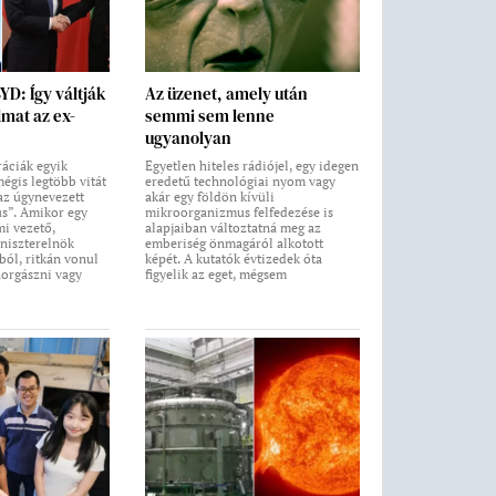
BYD: Így váltják
Az üzenet, amely után
lmat az ex-
semmi sem lenne
ugyanolyan
áciák egyik
Egyetlen hiteles rádiójel, egy idegen
égis legtöbb vitát
eredetű technológiai nyom vagy
 az úgynevezett
akár egy földön kívüli
us”. Amikor egy
mikroorganizmus felfedezése is
i vezető,
alapjaiban változtatná meg az
niszterelnök
emberiség önmagáról alkotott
ból, ritkán vonul
képét. A kutatók évtizedek óta
horgászni vagy
figyelik az eget, mégsem