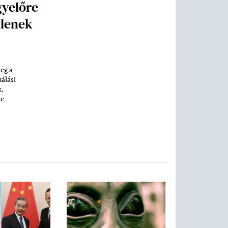
gyelőre
tlenek
eg a
nálási
.
le