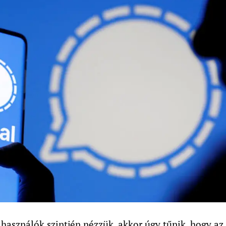
használók szintjén nézzük, akkor úgy tűnik, hogy az