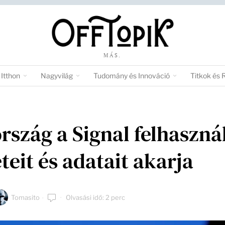
MÁS.
Itthon
Nagyvilág
Tudomány és Innováció
Titkok és 
rszág a Signal felhaszná
teit és adatait akarja
Tomasito
Olvasási idő: 2 perc