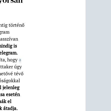
ntig történő
egram
masszívan
indig is
elegram.
ta, hogy
a
ittaker úgy
ehetővé tévő
tóságokkal
 jelenleg
ása esetén
aák el
k átadja.