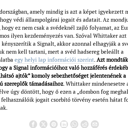
dországban, amely mindig is azt a képet igyekezett 
 hogy védi állampolgárai jogait és adatait. Az mondj
, hogy ez nem csak a svédeknél zajló folyamat, az Eu
mos ilyen kezdeményezés van. Szóval Whittaker azt 
 kényszerítik a Signalt, akkor azonnal elhagyják a sv
k nem kell tartani, mert a svéd hadsereg beleállt a
slatba
egy helyi lap információi szerint
.
Azt mondták
hogy a Signal információihoz való hozzáférés érdeké
„hátsó ajtók” komoly sebezhetőséget jelentenének a
tú szereplők támadásaihoz
. Whittaker mindenesetre 
élve úgy döntött, hogy ő ezen a „dombon fog meghal
 felhasználóik jogait csorbító törvény esetén hátat f
ak.