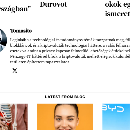
Durovot
okok e
rszágban”
ismere
Tomasito
Leginkább a technológiai és tudományos témák mozgatnak meg, fől
blokkláncok és a kriptovaluták technológiai háttere, a valós felhasz
esetek valamint a privacy kapcsán felmerülő lehetőségek érdekelnek
Pénzügy-IT háttérrel bírok, a kriptovaluták mellett elég sok különfé
területen építettem tapasztalatot.
LATEST FROM BLOG