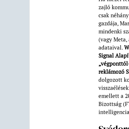
zajló kommu
csak néhány
gazdája, Ma
mindenki sz
(vagy Meta, 
adataival.
W
Signal Alap
„végponttól-
reklámozó Si
dolgozott ko
visszaélések
emellett a 2
Bizottság (
intelligenci
Svédor