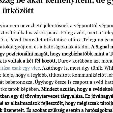
 ütközött
nyira nem nevezhető jelentősnek a végponttól végpo
biztosító alkalmazások piaca. Főleg azért, mert a Tel
ója, Pavel Durov letartóztatása után a Telegram is 
atokat gyűjteni és a hatóságoknak átadni.
A Signal m
úgy pozícionálni magát, hogy megbízhatóbb, mint a T
 is voltak a két fél között,
Durov korábban azt mond
sítása csak egy vicc
. Akárhogy is, most úgy tűnik, Wh
 az ideje, hogy a legjobb, titkosított kommunikációt l
át bebetonozza. Úgyhogy össze is csapott a svéd ha
latkozatok képében.
Mindezt azután, hogy a svédeknél
ban egy új törvénytervezet tárgyalása. Ez jóváhagy
é az alkalmazások fejlesztőit, hogy mégiscsak tárolj
k üzeneteit. És azokat szükség esetén a hatóságokna