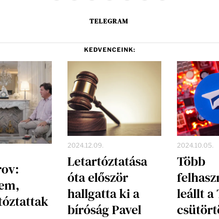
TELEGRAM
KEDVENCEINK:
2024.12.09.
2024.10.05.
Letartóztatása
Több
rov:
óta először
felhasz
tem,
hallgatta ki a
leállt 
tóztattak
bíróság Pavel
csütört