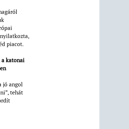
magáról
uk
rópai
nyilatkozta,
éd piacot.
 a katonai
ben
a jó angol
ni”, tehát
ordít