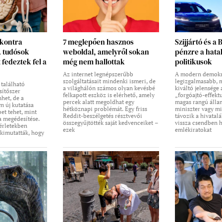
 kontra
7 meglepően hasznos
Szijjártó és a 
A tudósok
weboldal, amelyről sokan
pénzre a hata
 fedeztek fel a
még nem hallottak
politikusok
Az internet legnépszerűbb
A modern demokr
szolgáltatásait mindenki ismeri, de
legizgalmasabb, m
 található
a világhálón számos olyan kevésbé
kiváltó jelensége
sítőszer
felkapott eszköz is elérhető, amely
„forgóajtó-effekt
het, de a
percek alatt megoldhat egy
magas rangú állam
 új kutatása
hétköznapi problémát. Egy friss
miniszter vagy mi
bet tehet, mint
Reddit-beszélgetés résztvevői
távozik a hivatalá
a megédesítése.
összegyűjtötték saját kedvenceiket –
vissza csendben 
érletekben
ezek
emlékiratokat
 kimutatták, hogy