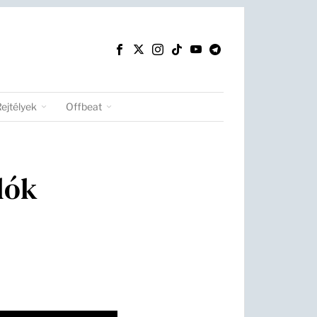
Rejtélyek
Offbeat
lók