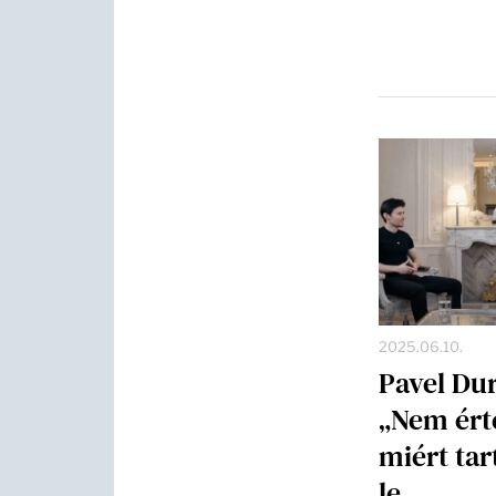
2025.06.10.
Pavel Du
„Nem ér
miért tar
le