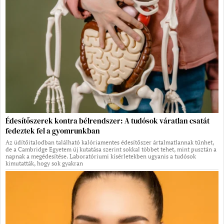
Édesítőszerek kontra bélrendszer: A tudósok váratlan csatát
fedeztek fel a gyomrunkban
Az üdítőitalodban található kalóriamentes édesítőszer ártalmatlannak tűnhet,
de a Cambridge Egyetem új kutatása szerint sokkal többet tehet, mint pusztán a
napnak a megédesítése. Laboratóriumi kísérletekben ugyanis a tudósok
kimutatták, hogy sok gyakran