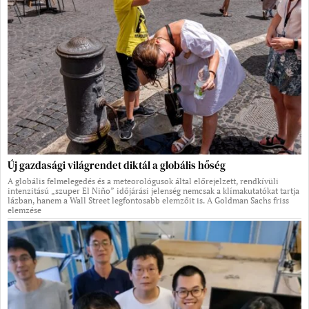
Új gazdasági világrendet diktál a globális hőség
A globális felmelegedés és a meteorológusok által előrejelzett, rendkívüli
intenzitású „szuper El Niño” időjárási jelenség nemcsak a klímakutatókat tartja
lázban, hanem a Wall Street legfontosabb elemzőit is. A Goldman Sachs friss
elemzése