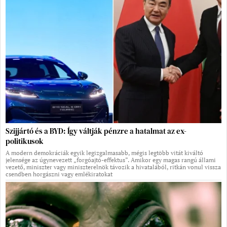
Szijjártó és a BYD: Így váltják pénzre a hatalmat az ex-
politikusok
A modern demokráciák egyik legizgalmasabb, mégis legtöbb vitát kiváltó
jelensége az úgynevezett „forgóajtó-effektus”. Amikor egy magas rangú állami
vezető, miniszter vagy miniszterelnök távozik a hivatalából, ritkán vonul vissza
csendben horgászni vagy emlékiratokat