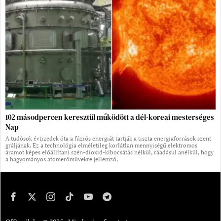
102 másodpercen keresztül működött a dél-koreai mesterséges
Nap
A tudósok évtizedek óta a fúziós energiát tartják a tiszta energiaforrások szent
gráljának. Ez a technológia elméletileg korlátlan mennyiségű elektromos
áramot képes előállítani szén-dioxid-kibocsátás nélkül, ráadásul anélkül, hogy
a hagyományos atomerőművekre jellemző,