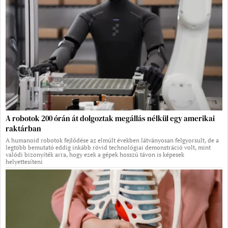
A robotok 200 órán át dolgoztak megállás nélkül egy amerikai
raktárban
A humanoid robotok fejlődése az elmúlt években látványosan felgyorsult, de a
legtöbb bemutató eddig inkább rövid technológiai demonstráció volt, mint
valódi bizonyíték arra, hogy ezek a gépek hosszú távon is képesek
helyettesíteni