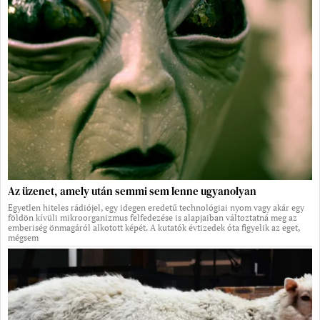
Az üzenet, amely után semmi sem lenne ugyanolyan
Egyetlen hiteles rádiójel, egy idegen eredetű technológiai nyom vagy akár egy
földön kívüli mikroorganizmus felfedezése is alapjaiban változtatná meg az
emberiség önmagáról alkotott képét. A kutatók évtizedek óta figyelik az eget,
mégsem