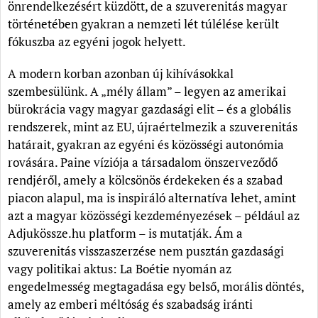
önrendelkezésért küzdött, de a szuverenitás magyar
történetében gyakran a nemzeti lét túlélése került
fókuszba az egyéni jogok helyett.
A modern korban azonban új kihívásokkal
szembesülünk. A „mély állam” – legyen az amerikai
bürokrácia vagy magyar gazdasági elit – és a globális
rendszerek, mint az EU, újraértelmezik a szuverenitás
határait, gyakran az egyéni és közösségi autonómia
rovására. Paine víziója a társadalom önszerveződő
rendjéről, amely a kölcsönös érdekeken és a szabad
piacon alapul, ma is inspiráló alternatíva lehet, amint
azt a magyar közösségi kezdeményezések – például az
Adjukössze.hu platform – is mutatják. Ám a
szuverenitás visszaszerzése nem pusztán gazdasági
vagy politikai aktus: La Boétie nyomán az
engedelmesség megtagadása egy belső, morális döntés,
amely az emberi méltóság és szabadság iránti