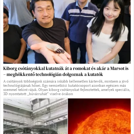
Kiborg csótányokkal kutatnák át a romokat és akár a Marsot is
– meghökkentő technológián dolgoznak a kutatók
A csótányok többségünk számára inkább kellemetlen kártevők, mintsem a jövő
technológiájának hősei. Egy nemzetközi kutatócsoport azonban egészen más
szemmel tekint rájuk. Olyan kiborg csótányokat fejlesztettek, amelyek speciális,
3D nyomtatott „búvárruhát” viselve órákon