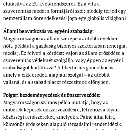
elutasítva az EU kvótarendszerét. Ez a vita a
szuverenitás modern formájáról szól: meddig terjed egy
nemzetállam önrendelkezési joga egy globális világban?
Állami beavatkozás vs. egyéni szabadság
:
Magyarországon az állam szerepe az utóbbi években
nőtt, például a gazdaság bizonyos szektoraiban (energia,
média). Ez felveti a kérdést: vajon az állam erősödése a
szuverenitás védelmét szolgálja, vagy éppen az egyéni
szabadságot korlátozza? A libertárius gondolkodás –
amely a cikk eredeti alapjául szolgál – az utóbbit
vallaná, és a szabad piacot részesítené előnyben.
Polgári kezdeményezések és önszerveződés
:
Magyarországon számos példa mutatja, hogy az
emberek képesek önszerveződésre, létrehozva olyan
közösségi rendszereket, amelyek a Paine által leírt,
kölcsönös érdekeken alapuló társadalmi rendet idézik.