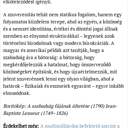
elköteleződést igényli.
A szuverenitás tehát nem statikus fogalom, hanem egy
folyamatos küzdelem terepe, ahol az egyén, a közösség
és a nemzet identitása, értékei és döntési jogai állnak
szemben az elnyomó struktúrákkal – legyenek azok
történelmi birodalmak vagy modern bürokráciák. A
magyar és amerikai példák azt tanítják, hogy a
szabadság ára a bátorság: a bátorság, hogy
megkérdőjelezzük a hatalmat, hogy önszerveződő
közösségeket építsünk, és hogy újraértelmezzük, mit
jelent szuverénnek lenni egy olyan világban, ahol a
határok – fizikaiak és eszmeiek egyaránt – egyre inkább
elmosódnak.
Borítókép:
A
szabadság
fájának
ültetése (
1790
)
Jean-
Baptiste
Lesueur
(1749–1826)
Érdekelhet még:
A multimilliárdos befektető szerint a