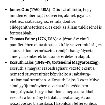
James Otis (1760, USA)
: Otis azt állította, hogy
minden ember saját szuverén, akinek jogai az
élethez, szabadsághoz és tulajdonhoz
elidegeníthetetlenek, és ezek az állam túlélésénél is
fontosabbak.
Thomas Paine (1776, USA)
: A Józan ész című
pamfletjében elutasította a király szuverenitását, és
a társadalom természetes rendjét hangsúlyozta,
amely az emberek kölcsönös érdekein alapul.
Kossuth Lajos (1848-49, történelmi Magyarország)
:
Kossuth a magyar szabadságharc vezetőjeként a
nemzeti szuverenitást képviselte a Habsburg-
uralommal szemben. A Kossuth Lajos Összes Művei
című gyűjteményben olvasható beszédeiben
hangsúlyozta, hogy a hatalom a nép akaratából
ered, és a kormány feladata a szabadság és az
igazságosság biztosítása. Hasonlóan Jeffersonhoz,