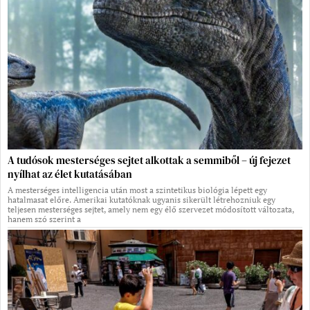
A tudósok mesterséges sejtet alkottak a semmiből – új fejezet
nyílhat az élet kutatásában
A mesterséges intelligencia után most a szintetikus biológia lépett egy
hatalmasat előre. Amerikai kutatóknak ugyanis sikerült létrehozniuk egy
teljesen mesterséges sejtet, amely nem egy élő szervezet módosított változata,
hanem szó szerint a