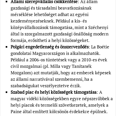
Állami szerepvállalás csökkentése
: Az állam
gazdasági és társadalmi beavatkozásának
mérséklése lehetőséget adhat az egyéni
kezdeményezéseknek. Például a kis- és
középvállalkozások támogatása, mint a Széchenyi
által is szorgalmazott gazdasági önállóság modern
formája, erősítheti a helyi közösségeket.
Polgári engedetlenség és önszerveződés
: La Boétie
gondolatai Magyarországon is alkalmazhatók.
Például a 2006-os tüntetések vagy a 2010-es évek
civil mozgalmai (pl. Milla vagy Tanítanék
Mozgalom) azt mutatják, hogy az emberek képesek
az állami narratívával szembemenni, ha a
szabadságukat veszélyeztetve érzik.
Szabad piac és helyi közösségek támogatása
: A
magyar vidéki közösségekben egyre népszerűbbek a
helyi piacok és termelői szövetkezetek, amelyek a
Paine által említett kölcsönös érdekekre épülnek.