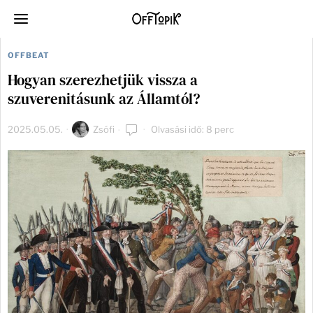
OFFBEAT
Hogyan szerezhetjük vissza a
szuverenitásunk az Államtól?
2025.05.05.
Zsófi
Olvasási idő: 8 perc