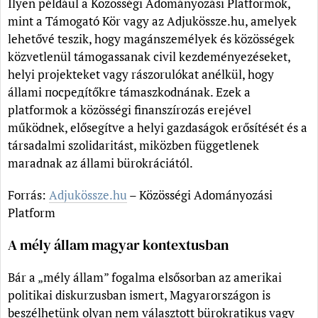
Ilyen például a Közösségi Adományozási Platformok,
mint a Támogató Kör vagy az Adjukössze.hu, amelyek
lehetővé teszik, hogy magánszemélyek és közösségek
közvetlenül támogassanak civil kezdeményezéseket,
helyi projekteket vagy rászorulókat anélkül, hogy
állami посредítőkre támaszkodnának. Ezek a
platformok a közösségi finanszírozás erejével
működnek, elősegítve a helyi gazdaságok erősítését és a
társadalmi szolidaritást, miközben függetlenek
maradnak az állami bürokráciától.
Forrás:
Adjukössze.hu
– Közösségi Adományozási
Platform
A mély állam magyar kontextusban
Bár a „mély állam” fogalma elsősorban az amerikai
politikai diskurzusban ismert, Magyarországon is
beszélhetünk olyan nem választott bürokratikus vagy