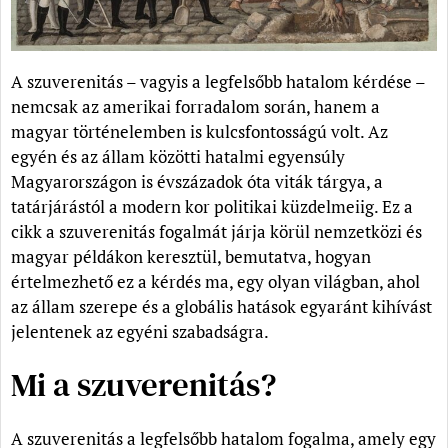
A szuverenitás – vagyis a legfelsőbb hatalom kérdése –
nemcsak az amerikai forradalom során, hanem a
magyar történelemben is kulcsfontosságú volt. Az
egyén és az állam közötti hatalmi egyensúly
Magyarországon is évszázadok óta viták tárgya, a
tatárjárástól a modern kor politikai küzdelmeiig. Ez a
cikk a szuverenitás fogalmát járja körül nemzetközi és
magyar példákon keresztül, bemutatva, hogyan
értelmezhető ez a kérdés ma, egy olyan világban, ahol
az állam szerepe és a globális hatások egyaránt kihívást
jelentenek az egyéni szabadságra.
Mi a szuverenitás?
A szuverenitás a legfelsőbb hatalom fogalma, amely egy