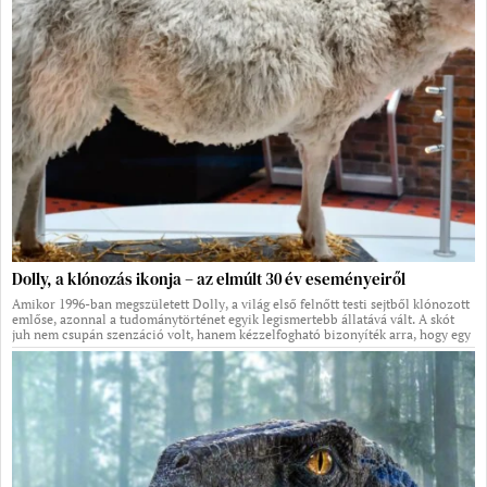
Dolly, a klónozás ikonja – az elmúlt 30 év eseményeiről
Amikor 1996-ban megszületett Dolly, a világ első felnőtt testi sejtből klónozott
emlőse, azonnal a tudománytörténet egyik legismertebb állatává vált. A skót
juh nem csupán szenzáció volt, hanem kézzelfogható bizonyíték arra, hogy egy