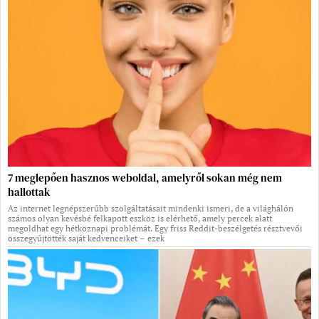
7 meglepően hasznos weboldal, amelyről sokan még nem
hallottak
Az internet legnépszerűbb szolgáltatásait mindenki ismeri, de a világhálón
számos olyan kevésbé felkapott eszköz is elérhető, amely percek alatt
megoldhat egy hétköznapi problémát. Egy friss Reddit-beszélgetés résztvevői
összegyűjtötték saját kedvenceiket – ezek