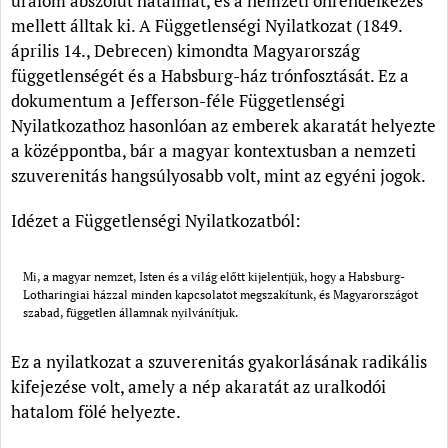
uralom abszolút hatalmát, és a nemzeti önrendelkezés
mellett álltak ki. A Függetlenségi Nyilatkozat (1849.
április 14., Debrecen) kimondta Magyarország
függetlenségét és a Habsburg-ház trónfosztását. Ez a
dokumentum a Jefferson-féle Függetlenségi
Nyilatkozathoz hasonlóan az emberek akaratát helyezte
a középpontba, bár a magyar kontextusban a nemzeti
szuverenitás hangsúlyosabb volt, mint az egyéni jogok.
Idézet a Függetlenségi Nyilatkozatból:
Mi, a magyar nemzet, Isten és a világ előtt kijelentjük, hogy a Habsburg-
Lotharingiai házzal minden kapcsolatot megszakítunk, és Magyarországot
szabad, független államnak nyilvánítjuk.
Ez a nyilatkozat a szuverenitás gyakorlásának radikális
kifejezése volt, amely a nép akaratát az uralkodói
hatalom fölé helyezte.