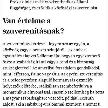
Ezek az iniciatívák csökkenthetik az állami
függőséget, és erősítik a közösségi szuverenitást.
Van értelme a
szuverenitásnak?
A szuverenitás kérdése – legyen szó az egyén, a
közösség vagy a nemzet szintjéről – az emberi
együttélés alapvető dilemmája: hogyan egyeztethető
össze a szabadság iránti vágy a rend és a biztonság
szükségletével? Az amerikai forradalom gondolkodói,
mint Jefferson, Paine vagy Otis, az egyéni szuverenitás
és a beleegyezésen alapuló kormányzás eszméjét
helyezték előtérbe, radikálisan szembefordulva a
monarchikus elnyomással. Hasonló szellemiség hajtotta
a magyar szabadságharc vezetőit, például Kossuth
Lajost, aki a Habsburg-uralommal szemben a nemzeti