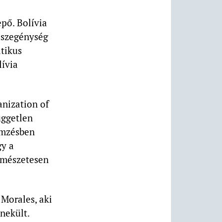
pő. Bolívia
a szegénység
tikus
lívia
nization of
üggetlen
lemzésben
gy a
ermészetesen
 Morales, aki
nekült.