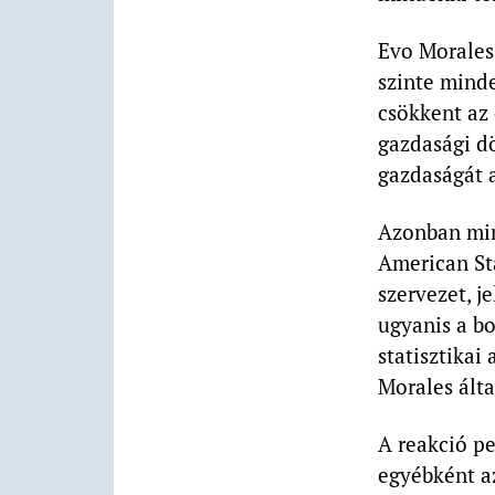
Evo Morales
szinte minde
csökkent az
gazdasági dö
gazdaságát 
Azonban min
American St
szervezet, j
ugyanis a bo
statisztikai
Morales álta
A reakció pe
egyébként a