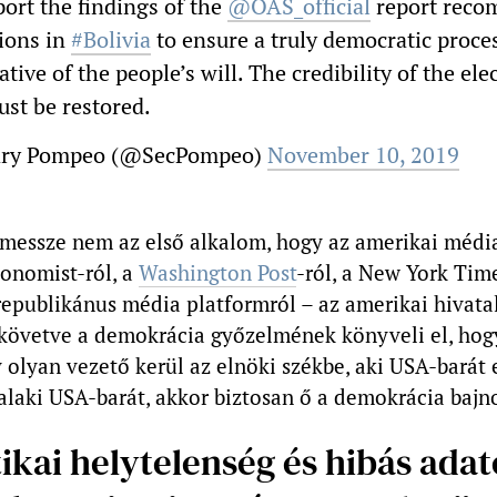
port the findings of the
@OAS_official
report rec
ions in
#Bolivia
to ensure a truly democratic proce
tive of the people’s will. The credibility of the ele
st be restored.
ary Pompeo (@SecPompeo)
November 10, 2019
messze nem az első alkalom, hogy az amerikai médi
conomist-ról, a
Washington Post
-ról, a New York Tim
republikánus média platformról – az amerikai hivata
 követve a demokrácia győzelmének könyveli el, hog
 olyan vezető kerül az elnöki székbe, aki USA-barát e
alaki USA-barát, akkor biztosan ő a demokrácia bajno
tikai helytelenség és hibás adat