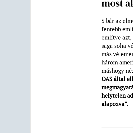
most a
S bár az el
fentebb eml
említve azt,
saga soha v
más vélemén
három amerik
máshogy néz
OAS által el
megmagyaráz
helytelen ad
alapozva”.