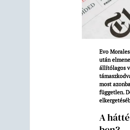
Evo Morales
után elmene
állítólagos 
támaszkodva
most azonba
független. D
elkergetésé
A hátté
ben?