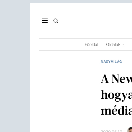
Főoldal
Oldalak
NAGYVILÁG
A New
hogya
média
2020.06.10.