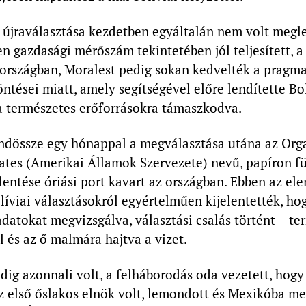
 újraválasztása kezdetben egyáltalán nem volt megle
n gazdasági mérőszám tekintetében jól teljesített, 
 országban, Moralest pedig sokan kedvelték a pragma
ntései miatt, amely segítségével előre lendítette Bo
a természetes erőforrásokra támaszkodva.
dössze egy hónappal a megválasztása utána az Orga
ates (Amerikai Államok Szervezete) nevű, papíron f
elentése óriási port kavart az országban. Ebben az e
líviai választásokról egyértelműen kijelentették, ho
 adatokat megvizsgálva, választási csalás történt – t
l és az ő malmára hajtva a vizet.
dig azonnali volt, a felháborodás oda vezetett, hogy
z első őslakos elnök volt, lemondott és Mexikóba me