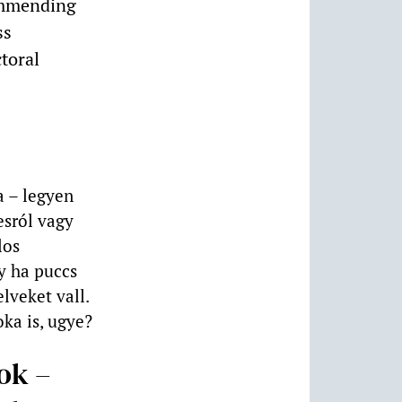
ommending
ss
ctoral
a – legyen
esról vagy
los
y ha puccs
lveket vall.
ka is, ugye?
ok –