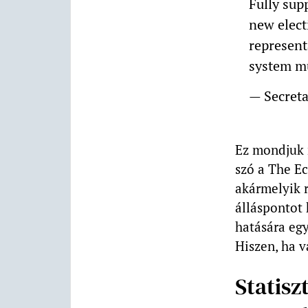
Fully sup
new elect
representa
system mu
— Secret
Ez mondjuk 
szó a The E
akármelyik 
álláspontot
hatására egy
Hiszen, ha v
Statisz