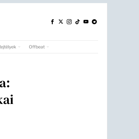
Rejtélyek
Offbeat
a:
kai