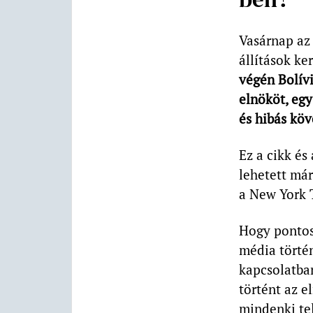
Vasárnap az
állítások ke
végén Bolív
elnököt, egy
és hibás köv
Ez a cikk és
lehetett már
a New York T
Hogy pontos
média történ
kapcsolatban
történt az e
mindenki tel