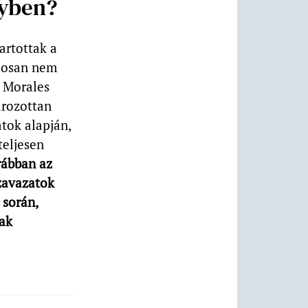
gyben?
artottak a
ndosan nem
a Morales
ározottan
tok alapján,
teljesen
rábban az
szavazatok
során,
tak