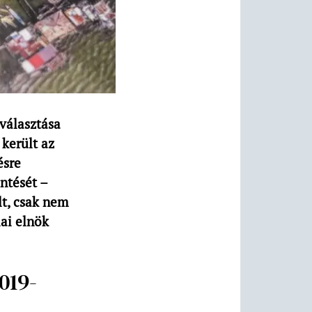
választása
került az
ésre
ntését –
t, csak nem
iai elnök
019-