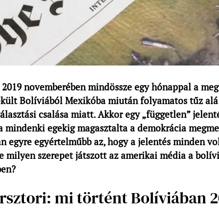
 2019 novemberében mindössze egy hónappal a meg
kült Bolíviából Mexikóba miután folyamatos tűz alá 
választási csalása miatt. Akkor egy „független” jelent
 mindenki egekig magasztalta a demokrácia megme
n egyre egyértelműbb az, hogy a jelentés minden vol
e milyen szerepet játszott az amerikai média a bolív
ben?
rsztori: mi történt Bolíviában 2