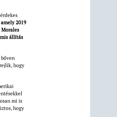
érdekes
, amely 2019
o Morales
mis állítás
n bőven
ejlik, hogy
erikai
entésekkel
osan mi is
iztos, hogy