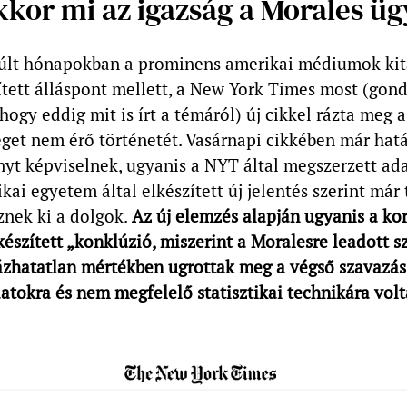
kkor mi az igazság a Morales ü
múlt hónapokban a prominens amerikai médiumok kit
ített álláspont mellett, a New York Times most (go
 hogy eddig mit is írt a témáról) új cikkel rázta meg 
éget nem érő történetét. Vasárnapi cikkében már hat
yt képviselnek, ugyanis a NYT által megszerzett ada
ai egyetem által elkészített új jelentés szerint már 
nek ki a dolgok.
Az új elemzés alapján ugyanis a ko
készített „konklúzió, miszerint a Moralesre leadott 
hatatlan mértékben ugrottak meg a végső szavazás 
atokra és nem megfelelő statisztikai technikára vol