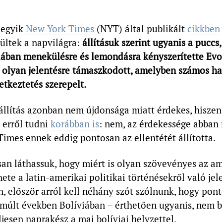
 egyik
New York Times
(NYT) által publikált
cikkben
rültek a napvilágra:
állításuk szerint ugyanis a puccs
iában menekülésre és lemondásra kényszerítette Ev
 olyan jelentésre támaszkodott, amelyben számos ha
etkeztetés szerepelt.
 állítás azonban nem újdonsága miatt érdekes, hisze
 erről tudni
korábban is
: nem, az érdekessége abban r
imes ennek eddig pontosan az ellentétét állította.
an láthassuk, hogy miért is olyan szövevényes az am
ete a latin-amerikai politikai történésekről való jel
, először arról kell néhány szót szólnunk, hogy pont
lmúlt években Bolíviában – érthetően ugyanis, nem b
jesen naprakész a mai bolíviai helyzettel.