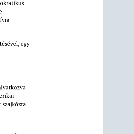
okratikus
e
ívia
tésével, egy
hivatkozva
erikai
 szajkózta