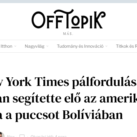
MÁS.
Itthon
Nagyvilág
Tudomány és Innováció
Titkok és 
 York Times pálfordulás
n segítette elő az ameri
 a puccsot Bolíviában
Alex
Olvasási idő: 4 perc