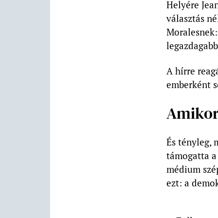
Helyére Jea
választás né
Moralesnek: 
legazdagabb 
A hírre reag
emberként só
Amikor
És tényleg,
támogatta a 
médium szépe
ezt: a demok