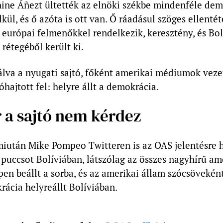
nine Áñezt ültették az elnöki székbe mindenféle dem
lkül, és ő azóta is ott van. Ő ráadásul szöges ellentét
európai felmenőkkel rendelkezik, keresztény, és Bol
rétegéből került ki.
álva a nyugati sajtó, főként amerikai médiumok veze
hajtott fel: helyre állt a demokrácia.
 a sajtó nem kérdez
 miután Mike Pompeo Twitteren is az OAS jelentésre 
puccsot Bolíviában, látszólag az összes nagyhírű am
n beállt a sorba, és az amerikai állam szócsöveként
rácia helyreállt Bolíviában.