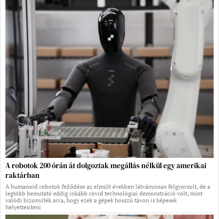
A robotok 200 órán át dolgoztak megállás nélkül egy amerikai
raktárban
A humanoid robotok fejlődése az elmúlt években látványosan felgyorsult, de a
legtöbb bemutató eddig inkább rövid technológiai demonstráció volt, mint
valódi bizonyíték arra, hogy ezek a gépek hosszú távon is képesek
helyettesíteni