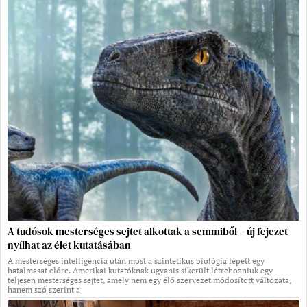
A tudósok mesterséges sejtet alkottak a semmiből – új fejezet
nyílhat az élet kutatásában
A mesterséges intelligencia után most a szintetikus biológia lépett egy
hatalmasat előre. Amerikai kutatóknak ugyanis sikerült létrehozniuk egy
teljesen mesterséges sejtet, amely nem egy élő szervezet módosított változata,
hanem szó szerint a