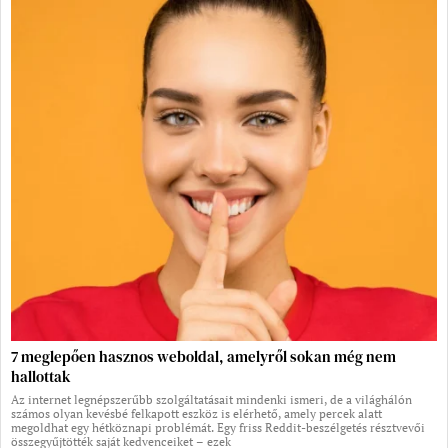
7 meglepően hasznos weboldal, amelyről sokan még nem
hallottak
Az internet legnépszerűbb szolgáltatásait mindenki ismeri, de a világhálón
számos olyan kevésbé felkapott eszköz is elérhető, amely percek alatt
megoldhat egy hétköznapi problémát. Egy friss Reddit-beszélgetés résztvevői
összegyűjtötték saját kedvenceiket – ezek