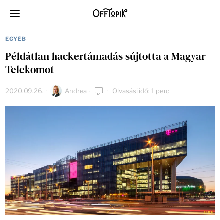
EGYÉB
Példátlan hackertámadás sújtotta a Magyar
Telekomot
2020.09.26.
Andrea
Olvasási idő: 1 perc