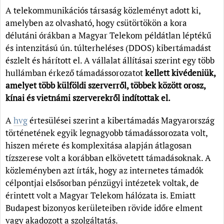
A telekommunikációs társaság közleményt adott ki,
amelyben az olvasható, hogy csütörtökön a kora
délutáni órákban a Magyar Telekom példátlan léptékű
és intenzitású ún. túlterheléses (DDOS) kibertámadást
észlelt és hárított el. A vállalat állításai szerint egy több
hullámban érkező támadássorozatot
kellett kivédeniük,
amelyet több külföldi szerverről, többek között orosz,
kínai és vietnámi szerverekről indítottak el.
A
hvg
értesülései szerint a kibertámadás Magyarország
történetének egyik legnagyobb támadássorozata volt,
hiszen mérete és komplexitása alapján átlagosan
tízszerese volt a korábban elkövetett támadásoknak. A
közleményben azt írták, hogy az internetes támadók
célpontjai elsősorban pénzügyi intézetek voltak, de
érintett volt a Magyar Telekom hálózata is. Emiatt
Budapest bizonyos kerületeiben rövide időre elment
vagy akadozott a szolgáltatás.