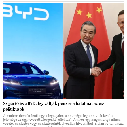
Szijjártó és a BYD: Így váltják pénzre a hatalmat az ex-
politikusok
A modern demokráciák egyik legizgalmasabb, mégis legtöbb vitát kiváltó
jelensége az úgynevezett „forgóajtó-effektus”. Amikor egy magas rangú állami
vezető, miniszter vagy miniszterelnök távozik a hivatalából, ritkán vonul vissza