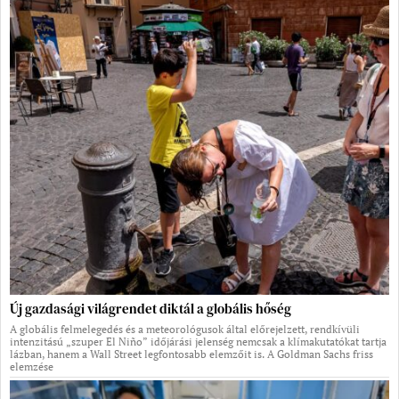
Új gazdasági világrendet diktál a globális hőség
A globális felmelegedés és a meteorológusok által előrejelzett, rendkívüli
intenzitású „szuper El Niño” időjárási jelenség nemcsak a klímakutatókat tartja
lázban, hanem a Wall Street legfontosabb elemzőit is. A Goldman Sachs friss
elemzése