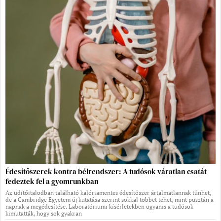
Édesítőszerek kontra bélrendszer: A tudósok váratlan csatát
fedeztek fel a gyomrunkban
Az üdítőitalodban található kalóriamentes édesítőszer ártalmatlannak tűnhet,
de a Cambridge Egyetem új kutatása szerint sokkal többet tehet, mint pusztán a
napnak a megédesítése. Laboratóriumi kísérletekben ugyanis a tudósok
kimutatták, hogy sok gyakran