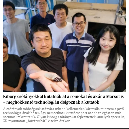
Kiborg csótányokkal kutatnák át a romokat és akár a Marsot is
– meghökkentő technológián dolgoznak a kutatók
A csótányok többségünk számára inkább kellemetlen kártevők, mintsem a jövő
technológiájának hősei. Egy nemzetközi kutatócsoport azonban egészen más
szemmel tekint rájuk. Olyan kiborg csótányokat fejlesztettek, amelyek speciális,
3D nyomtatott „búvárruhát” viselve órákon