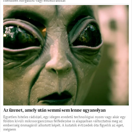
csendben horgászni vagy emlékiratokat
Az üzenet, amely után semmi sem lenne ugyanolyan
Egyetlen hiteles rádiójel, egy idegen eredetű technológiai nyom vagy akár egy
földön kívüli mikroorganizmus felfedezése is alapjaiban változtatná meg az
emberiség önmagáról alkotott képét. A kutatók évtizedek óta figyelik az eget,
mégsem