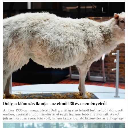
Dolly, a klónozás ikonja – az elmúlt 30 év eseményeiről
Amikor 1996-ban megszületett Dolly, a világ első felnőtt testi sejtből klónozott
emlőse, azonnal a tudománytörténet egyik legismertebb állatává vált. A skót
juh nem csupán szenzáció volt, hanem kézzelfogható bizonyíték arra, hogy egy