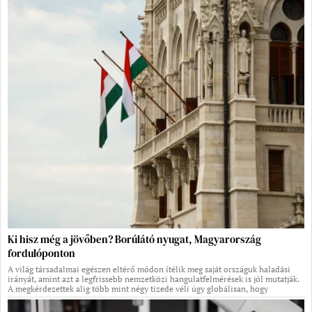
Ki hisz még a jövőben? Borúlátó nyugat, Magyarország
fordulóponton
A világ társadalmai egészen eltérő módon ítélik meg saját országuk haladási
irányát, amint azt a legfrissebb nemzetközi hangulatfelmérések is jól mutatják.
A megkérdezettek alig több mint négy tizede véli úgy globálisan, hogy