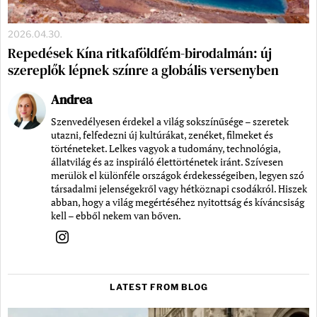
2026.04.30.
Repedések Kína ritkaföldfém-birodalmán: új
szereplők lépnek színre a globális versenyben
Andrea
Szenvedélyesen érdekel a világ sokszínűsége – szeretek
utazni, felfedezni új kultúrákat, zenéket, filmeket és
történeteket. Lelkes vagyok a tudomány, technológia,
állatvilág és az inspiráló élettörténetek iránt. Szívesen
merülök el különféle országok érdekességeiben, legyen szó
társadalmi jelenségekről vagy hétköznapi csodákról. Hiszek
abban, hogy a világ megértéséhez nyitottság és kíváncsiság
kell – ebből nekem van bőven.
LATEST FROM BLOG