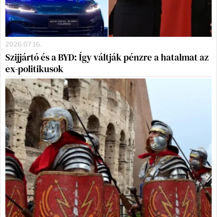
2026.07.16.
Szijjártó és a BYD: Így váltják pénzre a hatalmat az
ex-politikusok