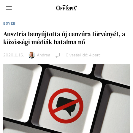
EGYÉB
Ausztria benyújtotta új cenzúra törvényét, a
közösségi médiák hatalma nő
2020.11.16.
Andrea
Olvasási idő: 4 perc