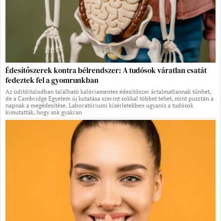
Édesítőszerek kontra bélrendszer: A tudósok váratlan csatát
fedeztek fel a gyomrunkban
Az üdítőitalodban található kalóriamentes édesítőszer ártalmatlannak tűnhet,
de a Cambridge Egyetem új kutatása szerint sokkal többet tehet, mint pusztán a
napnak a megédesítése. Laboratóriumi kísérletekben ugyanis a tudósok
kimutatták, hogy sok gyakran