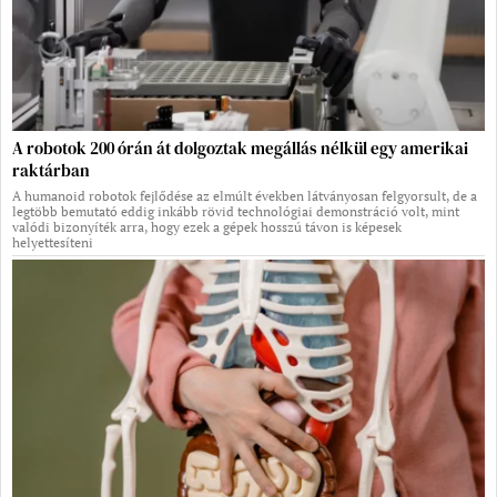
A robotok 200 órán át dolgoztak megállás nélkül egy amerikai
raktárban
A humanoid robotok fejlődése az elmúlt években látványosan felgyorsult, de a
legtöbb bemutató eddig inkább rövid technológiai demonstráció volt, mint
valódi bizonyíték arra, hogy ezek a gépek hosszú távon is képesek
helyettesíteni