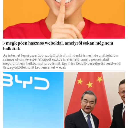
7 meglepően hasznos weboldal, amelyről sokan még nem
hallottak
Az internet legnépszerűbb szolgáltatásait mindenki ismeri, de a világhálón
számos olyan kevésbé felkapott eszköz is elérhető, amely percek alatt
megoldhat egy hétköznapi problémát. Egy friss Reddit-beszélgetés résztvevői
összegyűjtötték saját kedvenceiket – ezek