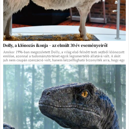
Dolly, a klónozás ikonja – az elmúlt 30 év eseményeiről
Amikor 1996-ban megszületett Dolly, a világ első felnőtt testi sejtből klónozott
emlőse, azonnal a tudománytörténet egyik legismertebb állatává vált. A skót
juh nem csupán szenzáció volt, hanem kézzelfogható bizonyíték arra, hogy egy