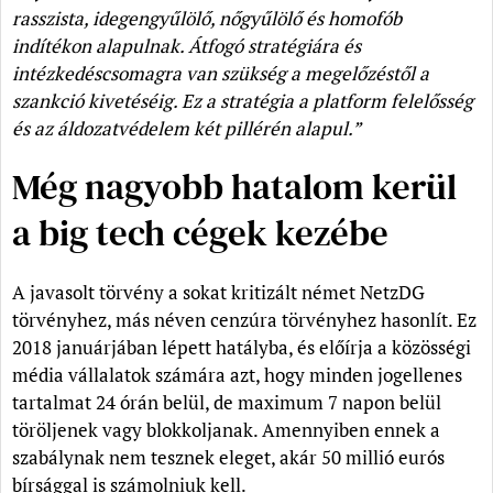
rasszista, idegengyűlölő, nőgyűlölő és homofób
indítékon alapulnak. Átfogó stratégiára és
intézkedéscsomagra van szükség a megelőzéstől a
szankció kivetéséig. Ez a stratégia a platform felelősség
és az áldozatvédelem két pillérén alapul.”
Még nagyobb hatalom kerül
a big tech cégek kezébe
A javasolt törvény a sokat kritizált német NetzDG
törvényhez, más néven cenzúra törvényhez hasonlít. Ez
2018 januárjában lépett hatályba, és előírja a közösségi
média vállalatok számára azt, hogy minden jogellenes
tartalmat 24 órán belül, de maximum 7 napon belül
töröljenek vagy blokkoljanak. Amennyiben ennek a
szabálynak nem tesznek eleget, akár 50 millió eurós
bírsággal is számolniuk kell.