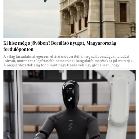
Ki hisz még a jövőben? Borúlátó nyugat, Magyarország
fordulóponton
A világ társadalmai egészen eltérő módon ítélik meg saját országuk haladási
irányát, amint azt a legfrissebb nemzetközi hangulatfelmérések is jól mutatják.
A megkérdezettek alig több mint négy tizede véli úgy globálisan, hogy