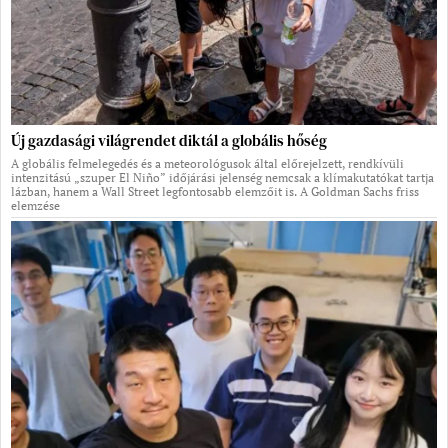
Új gazdasági világrendet diktál a globális hőség
A globális felmelegedés és a meteorológusok által előrejelzett, rendkívüli
intenzitású „szuper El Niño” időjárási jelenség nemcsak a klímakutatókat tartja
lázban, hanem a Wall Street legfontosabb elemzőit is. A Goldman Sachs friss
elemzése