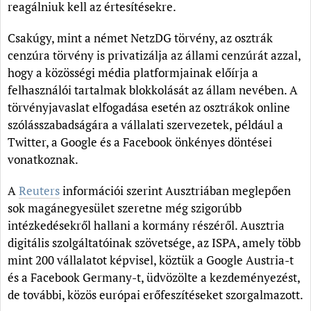
reagálniuk kell az értesítésekre.
Csakúgy, mint a német NetzDG törvény, az osztrák
cenzúra törvény is privatizálja az állami cenzúrát azzal,
hogy a közösségi média platformjainak előírja a
felhasználói tartalmak blokkolását az állam nevében. A
törvényjavaslat elfogadása esetén az osztrákok online
szólásszabadságára a vállalati szervezetek, például a
Twitter, a Google és a Facebook önkényes döntései
vonatkoznak.
A
Reuters
információi szerint Ausztriában meglepően
sok magánegyesület szeretne még szigorúbb
intézkedésekről hallani a kormány részéről. Ausztria
digitális szolgáltatóinak szövetsége, az ISPA, amely több
mint 200 vállalatot képvisel, köztük a Google Austria-t
és a Facebook Germany-t, üdvözölte a kezdeményezést,
de további, közös európai erőfeszítéseket szorgalmazott.