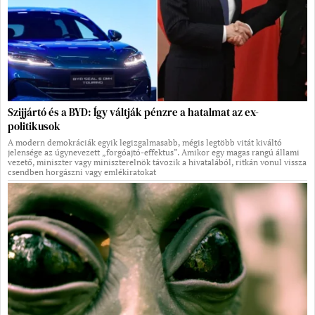
Szijjártó és a BYD: Így váltják pénzre a hatalmat az ex-
politikusok
A modern demokráciák egyik legizgalmasabb, mégis legtöbb vitát kiváltó
jelensége az úgynevezett „forgóajtó-effektus”. Amikor egy magas rangú állami
vezető, miniszter vagy miniszterelnök távozik a hivatalából, ritkán vonul vissza
csendben horgászni vagy emlékiratokat