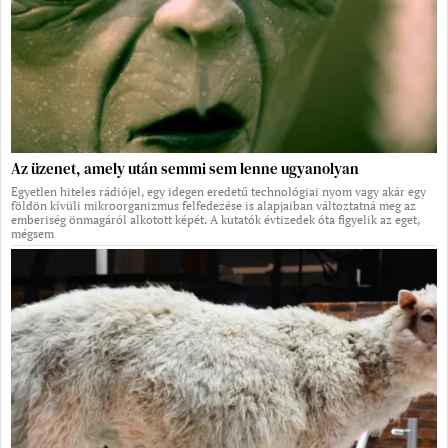
Az üzenet, amely után semmi sem lenne ugyanolyan
Egyetlen hiteles rádiójel, egy idegen eredetű technológiai nyom vagy akár egy
földön kívüli mikroorganizmus felfedezése is alapjaiban változtatná meg az
emberiség önmagáról alkotott képét. A kutatók évtizedek óta figyelik az eget,
mégsem