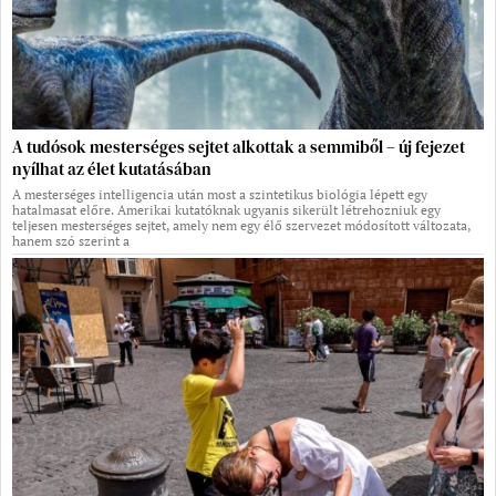
A tudósok mesterséges sejtet alkottak a semmiből – új fejezet
nyílhat az élet kutatásában
A mesterséges intelligencia után most a szintetikus biológia lépett egy
hatalmasat előre. Amerikai kutatóknak ugyanis sikerült létrehozniuk egy
teljesen mesterséges sejtet, amely nem egy élő szervezet módosított változata,
hanem szó szerint a