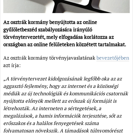
Az osztrák kormány benyújtotta az online
gyűlöletbeszéd szabályozására irányúló
törvénytervezetét, mely elfogadása korlátozza az
országban az online felületeken közzétett tartalmakat.
Az osztrák kormány törvényjavaslatának
bevezetőjében
azt írja:
„A törvénytervezet kidolgozásának legfőbb oka az az
aggasztó fejlemény, hogy az internet és a közösségi
médiák az új technológiák és kommunikációs csatornák
nyújtotta előnyök mellett az erőszak új formáját is
létrehozták. Az interneten a sértegetések, a
megalázások, a hamis információk terjesztése, sőt az
erőszakos és a halálos fenyegetések száma
folyamatosan növekszik. A támadások túlnyomórészt