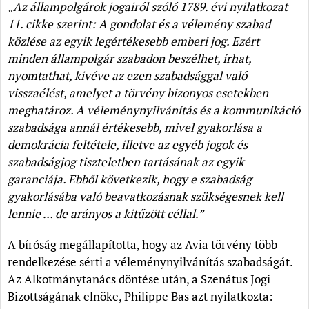
„
Az állampolgárok jogairól szóló 1789. évi nyilatkozat
11. cikke szerint: A gondolat és a vélemény szabad
közlése az egyik legértékesebb emberi jog. Ezért
minden állampolgár szabadon beszélhet, írhat,
nyomtathat, kivéve az ezen szabadsággal való
visszaélést, amelyet a törvény bizonyos esetekben
meghatároz. A véleménynyilvánítás és a kommunikáció
szabadsága annál értékesebb, mivel gyakorlása a
demokrácia feltétele, illetve az egyéb jogok és
szabadságjog tiszteletben tartásának az egyik
garanciája. Ebből következik, hogy e szabadság
gyakorlásába való beavatkozásnak szükségesnek kell
lennie … de
arányos a kitűzött céllal.”
A bíróság megállapította, hogy az Avia törvény több
rendelkezése sérti a véleménynyilvánítás szabadságát.
Az Alkotmánytanács döntése után, a Szenátus Jogi
Bizottságának elnöke, Philippe Bas azt nyilatkozta: