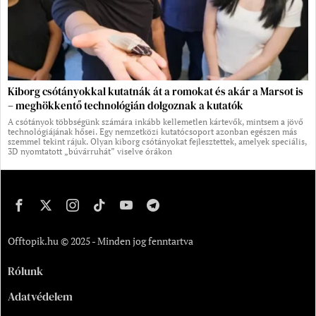
Kiborg csótányokkal kutatnák át a romokat és akár a Marsot is
– meghökkentő technológián dolgoznak a kutatók
A csótányok többségünk számára inkább kellemetlen kártevők, mintsem a jövő
technológiájának hősei. Egy nemzetközi kutatócsoport azonban egészen más
szemmel tekint rájuk. Olyan kiborg csótányokat fejlesztettek, amelyek speciális,
3D nyomtatott „búvárruhát” viselve órákon
Offtopik.hu © 2025 - Minden jog fenntartva
Rólunk
Adatvédelem