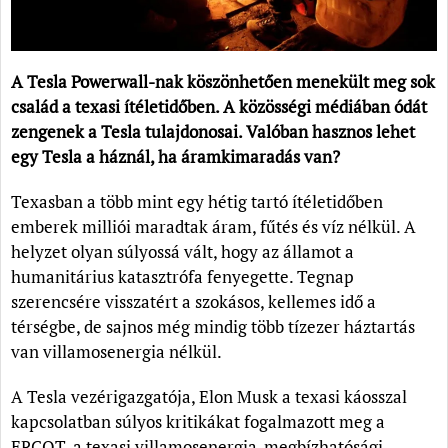
A Tesla Powerwall-nak köszönhetően menekült meg sok
család a texasi ítéletidőben. A közösségi médiában ódát
zengenek a Tesla tulajdonosai. Valóban hasznos lehet
egy Tesla a háznál, ha áramkimaradás van?
Texasban a több mint egy hétig tartó ítéletidőben
emberek milliói maradtak áram, fűtés és víz nélkül. A
helyzet olyan súlyossá vált, hogy az államot a
humanitárius katasztrófa fenyegette. Tegnap
szerencsére visszatért a szokásos, kellemes idő a
térségbe, de sajnos még mindig több tízezer háztartás
van villamosenergia nélkül.
A Tesla vezérigazgatója, Elon Musk a texasi káosszal
kapcsolatban súlyos kritikákat fogalmazott meg a
ERCOT, a texasi villamosenergia-megbízhatósági