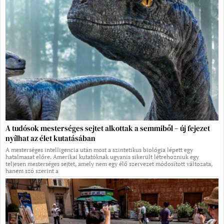
A tudósok mesterséges sejtet alkottak a semmiből – új fejezet
nyílhat az élet kutatásában
A mesterséges intelligencia után most a szintetikus biológia lépett egy
hatalmasat előre. Amerikai kutatóknak ugyanis sikerült létrehozniuk egy
teljesen mesterséges sejtet, amely nem egy élő szervezet módosított változata,
hanem szó szerint a