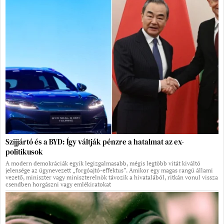
Szijjártó és a BYD: Így váltják pénzre a hatalmat az ex-
politikusok
A modern demokráciák egyik legizgalmasabb, mégis legtöbb vitát kiváltó
jelensége az úgynevezett „forgóajtó-effektus”. Amikor egy magas rangú állami
vezető, miniszter vagy miniszterelnök távozik a hivatalából, ritkán vonul vissza
csendben horgászni vagy emlékiratokat