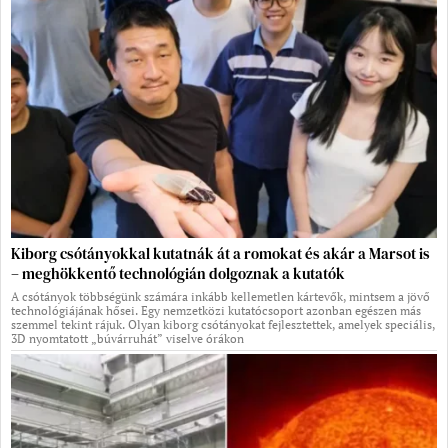
Kiborg csótányokkal kutatnák át a romokat és akár a Marsot is
– meghökkentő technológián dolgoznak a kutatók
A csótányok többségünk számára inkább kellemetlen kártevők, mintsem a jövő
technológiájának hősei. Egy nemzetközi kutatócsoport azonban egészen más
szemmel tekint rájuk. Olyan kiborg csótányokat fejlesztettek, amelyek speciális,
3D nyomtatott „búvárruhát” viselve órákon