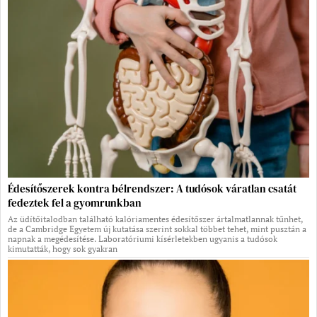
Édesítőszerek kontra bélrendszer: A tudósok váratlan csatát
fedeztek fel a gyomrunkban
Az üdítőitalodban található kalóriamentes édesítőszer ártalmatlannak tűnhet,
de a Cambridge Egyetem új kutatása szerint sokkal többet tehet, mint pusztán a
napnak a megédesítése. Laboratóriumi kísérletekben ugyanis a tudósok
kimutatták, hogy sok gyakran