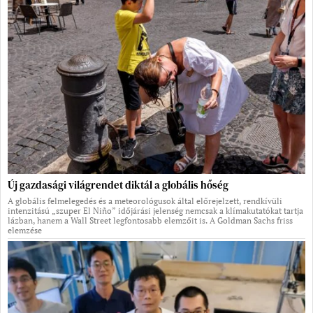
Új gazdasági világrendet diktál a globális hőség
A globális felmelegedés és a meteorológusok által előrejelzett, rendkívüli
intenzitású „szuper El Niño” időjárási jelenség nemcsak a klímakutatókat tartja
lázban, hanem a Wall Street legfontosabb elemzőit is. A Goldman Sachs friss
elemzése