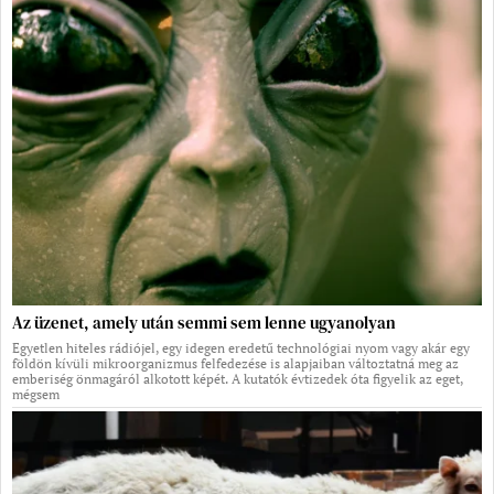
Az üzenet, amely után semmi sem lenne ugyanolyan
Egyetlen hiteles rádiójel, egy idegen eredetű technológiai nyom vagy akár egy
földön kívüli mikroorganizmus felfedezése is alapjaiban változtatná meg az
emberiség önmagáról alkotott képét. A kutatók évtizedek óta figyelik az eget,
mégsem