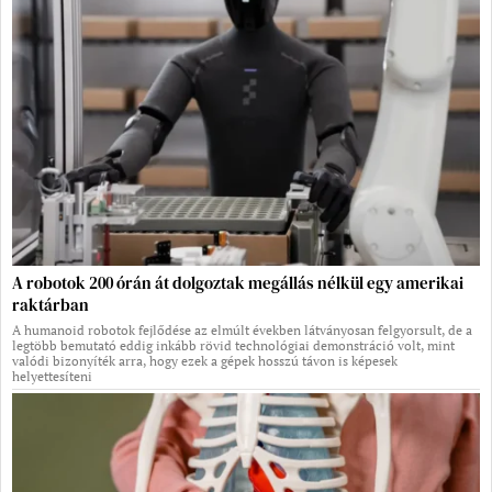
A robotok 200 órán át dolgoztak megállás nélkül egy amerikai
raktárban
A humanoid robotok fejlődése az elmúlt években látványosan felgyorsult, de a
legtöbb bemutató eddig inkább rövid technológiai demonstráció volt, mint
valódi bizonyíték arra, hogy ezek a gépek hosszú távon is képesek
helyettesíteni