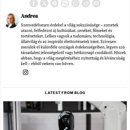
Andrea
Szenvedélyesen érdekel a világ sokszínűsége – szeretek
utazni, felfedezni új kultúrákat, zenéket, filmeket és
történeteket. Lelkes vagyok a tudomány, technológia,
állatvilág és az inspiráló élettörténetek iránt. Szívesen
merülök el különféle országok érdekességeiben, legyen szó
társadalmi jelenségekről vagy hétköznapi csodákról. Hiszek
abban, hogy a világ megértéséhez nyitottság és kíváncsiság
kell – ebből nekem van bőven.
LATEST FROM BLOG