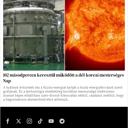
102 másodpercen keresztül működött a dél-koreai mesterséges
Nap
A tudósok évtizedek óta a fúziós energiát tartják a tiszta energiaforrások szent
gráljának. Ez a technológia elméletileg korlátlan mennyiségű elektromos
áramot képes előállítani szén-dioxid-kibocsátás nélkül, ráadásul anélkül, hogy
a hagyományos atomerőművekre jellemző,