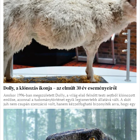
Dolly, a klónozás ikonja – az elmúlt 30 év eseményeiről
Amikor 1996-ban megszületett Dolly, a világ első felnőtt testi sejtből klónozott
emlőse, azonnal a tudománytörténet egyik legismertebb állatává vált. A skót
juh nem csupán szenzáció volt, hanem kézzelfogható bizonyíték arra, hogy egy