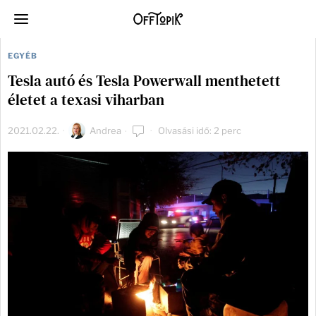
EGYÉB
Tesla autó és Tesla Powerwall menthetett
életet a texasi viharban
2021.02.22.
Andrea
Olvasási idő: 2 perc