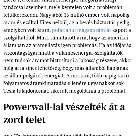
tanáccsal szemben, mely képtelen volt a problémán
felülkerekedni. Nagyjából 15 millió ember volt napokig
áram és ezáltal fűtés nélkül, az a kevés háztartás pedig,
amelyben volt áram,
pofátlanul magas számlát
kapott a
szolgáltatótól. Musk rámutatott arra, hogy az amerikai
államban az áramellátás igen problémás. Ha az időjárás
viszontagságai miatt a villamosenergia-szolgáltatók
nem tudnak áramot biztosítani a lakosság részére, akkor
még arra sincs lehetőség, hogy más államból kapjanak
az állampolgárok energiát. A mostani, több napig tartó
folyamatos áramkimaradás ellenére ugyanakkor sok
Tesla tulajdonosnak sikerült megoldania a problémát.
Powerwall-lal vészelték át a
zord telet
Az r/Teslamotors subredditen több felhasználó arról