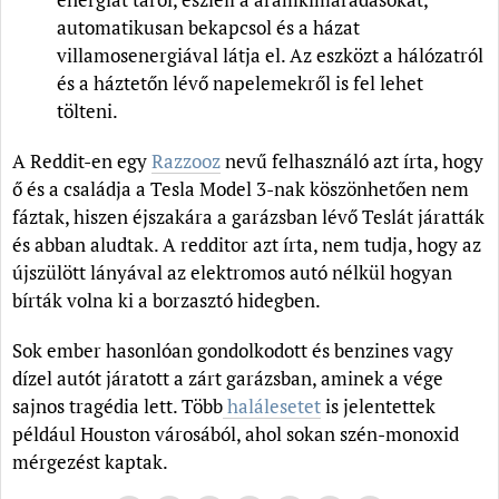
automatikusan bekapcsol és a házat
villamosenergiával látja el. Az eszközt a hálózatról
és a háztetőn lévő napelemekről is fel lehet
tölteni.
A Reddit-en egy
Razzooz
nevű felhasználó azt írta, hogy
ő és a családja a Tesla Model 3-nak köszönhetően nem
fáztak, hiszen éjszakára a garázsban lévő Teslát járatták
és abban aludtak. A redditor azt írta, nem tudja, hogy az
újszülött lányával az elektromos autó nélkül hogyan
bírták volna ki a borzasztó hidegben.
Sok ember hasonlóan gondolkodott és benzines vagy
dízel autót járatott a zárt garázsban, aminek a vége
sajnos tragédia lett. Több
halálesetet
is jelentettek
például Houston városából, ahol sokan szén-monoxid
mérgezést kaptak.