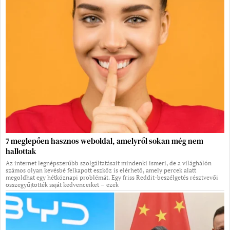
7 meglepően hasznos weboldal, amelyről sokan még nem
hallottak
Az internet legnépszerűbb szolgáltatásait mindenki ismeri, de a világhálón
számos olyan kevésbé felkapott eszköz is elérhető, amely percek alatt
megoldhat egy hétköznapi problémát. Egy friss Reddit-beszélgetés résztvevői
összegyűjtötték saját kedvenceiket – ezek