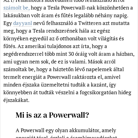
számolt be,
hogy a Tesla Powerwall-nak köszönhetően a
lakásukban volt áram és fűtés legalább néhány napig.
Egy
dayyanl
nevű felhasználó a Twitteren azt mutatta
meg, hogy a Tesla rendszerének hála az egész
környéken egyedül az ő otthonában volt világítás és
fűtés. Az amerikai tulajdonos azt írta, hogy a
segédrendszerrel több mint 30 óráig volt áram a házban,
ami ugyan nem sok, de ez is valami. Mások arról
számoltak be, hogy a háztetőn lévő napelemek által
termelt energiát a Powerwall raktározta el, amivel
minden éjszaka üzemeltetni tudták a kazánt, így
könnyebben át tudták vészelni a fogcsikorgatóan hideg
éjszakákat.
Mi is az a Powerwall?
A Powerwall egy olyan akkumulátor, amely
energiát tárol, észleli a áramkimaradásokat,