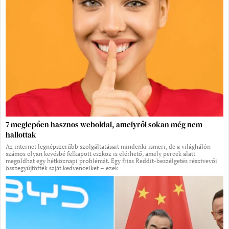
7 meglepően hasznos weboldal, amelyről sokan még nem
hallottak
Az internet legnépszerűbb szolgáltatásait mindenki ismeri, de a világhálón
számos olyan kevésbé felkapott eszköz is elérhető, amely percek alatt
megoldhat egy hétköznapi problémát. Egy friss Reddit-beszélgetés résztvevői
összegyűjtötték saját kedvenceiket – ezek