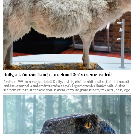
Dolly, a klónozás ikonja – az elmúlt 30 év eseményeiről
Amikor 1996-ban megszületett Dolly, a világ első felnőtt testi sejtből klónozott
emlőse, azonnal a tudománytörténet egyik legismertebb állatává vált. A skót
juh nem csupán szenzáció volt, hanem kézzelfogható bizonyíték arra, hogy egy