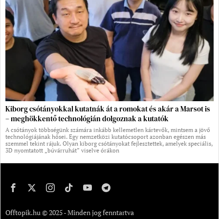
Kiborg csótányokkal kutatnák át a romokat és akár a Marsot is
– meghökkentő technológián dolgoznak a kutatók
A csótányok többségünk számára inkább kellemetlen kártevők, mintsem a jövő
technológiájának hősei. Egy nemzetközi kutatócsoport azonban egészen más
szemmel tekint rájuk. Olyan kiborg csótányokat fejlesztettek, amelyek speciális,
3D nyomtatott „búvárruhát” viselve órákon
Offtopik.hu © 2025 - Minden jog fenntartva