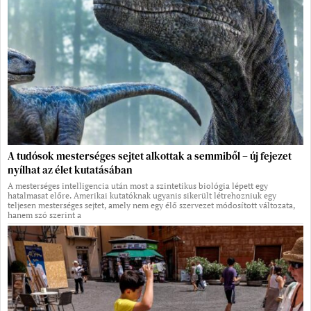
A tudósok mesterséges sejtet alkottak a semmiből – új fejezet
nyílhat az élet kutatásában
A mesterséges intelligencia után most a szintetikus biológia lépett egy
hatalmasat előre. Amerikai kutatóknak ugyanis sikerült létrehozniuk egy
teljesen mesterséges sejtet, amely nem egy élő szervezet módosított változata,
hanem szó szerint a