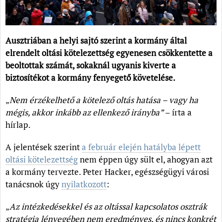
Ausztriában a helyi sajtó szerint a kormány által
elrendelt oltási kötelezettség egyenesen csökkentette a
beoltottak számát, sokaknál ugyanis kiverte a
biztosítékot a kormány fenyegető követelése.
„
Nem érzékelhető a kötelező oltás hatása – vagy ha
mégis, akkor inkább az ellenkező irányba”
– írta a
hírlap.
A jelentések szerint
a február elején hatályba lépett
oltási kötelezettség
nem éppen úgy sült el, ahogyan azt
a kormány tervezte. Peter Hacker, egészségügyi városi
tanácsnok úgy
nyilatkozott
:
„
Az intézkedésekkel és az oltással kapcsolatos osztrák
stratégia lényegében nem eredményes, és nincs konkrét