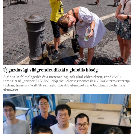
Új gazdasági világrendet diktál a globális hőség
A globális felmelegedés és a meteorológusok által előrejelzett, rendkívüli
intenzitású „szuper El Niño” időjárási jelenség nemcsak a klímakutatókat tartja
lázban, hanem a Wall Street legfontosabb elemzőit is. A Goldman Sachs friss
elemzése