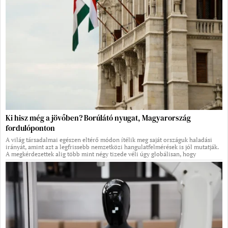
Ki hisz még a jövőben? Borúlátó nyugat, Magyarország
fordulóponton
A világ társadalmai egészen eltérő módon ítélik meg saját országuk haladási
irányát, amint azt a legfrissebb nemzetközi hangulatfelmérések is jól mutatják.
A megkérdezettek alig több mint négy tizede véli úgy globálisan, hogy