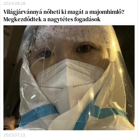
2024.08.18.
Világjárvánnyá nőheti ki magát a majomhimlő?
Megkezdődtek a nagytétes fogadások
2023.07.13.