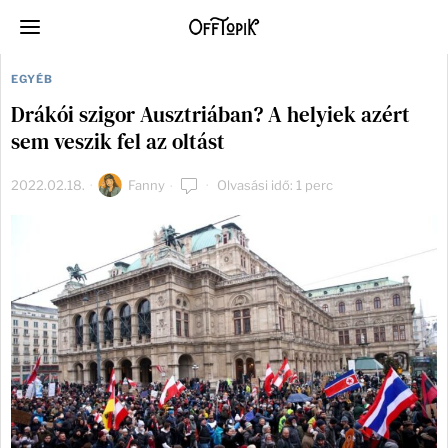
EGYÉB
Drákói szigor Ausztriában? A helyiek azért
sem veszik fel az oltást
2022.02.18.
Fanny
Olvasási idő: 1 perc