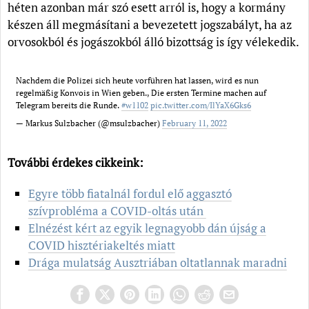
héten azonban már szó esett arról is, hogy a kormány
készen áll megmásítani a bevezetett jogszabályt, ha az
orvosokból és jogászokból álló bizottság is így vélekedik.
Nachdem die Polizei sich heute vorführen hat lassen, wird es nun
regelmäßig Konvois in Wien geben., Die ersten Termine machen auf
Telegram bereits die Runde.
#w1102
pic.twitter.com/IlYaX6Gks6
— Markus Sulzbacher (@msulzbacher)
February 11, 2022
További érdekes cikkeink:
Egyre több fiatalnál fordul elő aggasztó
szívprobléma a COVID-oltás után
Elnézést kért az egyik legnagyobb dán újság a
COVID hisztériakeltés miatt
Drága mulatság Ausztriában oltatlannak maradni