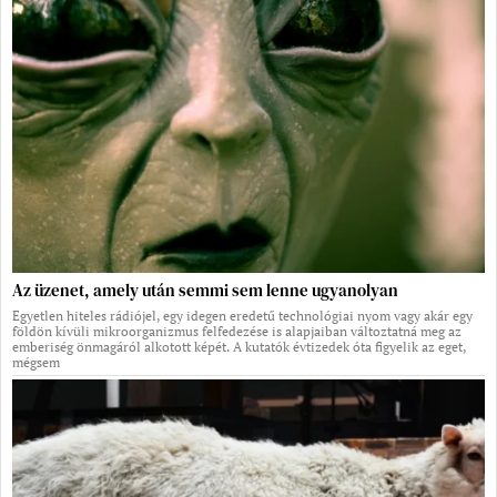
Az üzenet, amely után semmi sem lenne ugyanolyan
Egyetlen hiteles rádiójel, egy idegen eredetű technológiai nyom vagy akár egy
földön kívüli mikroorganizmus felfedezése is alapjaiban változtatná meg az
emberiség önmagáról alkotott képét. A kutatók évtizedek óta figyelik az eget,
mégsem