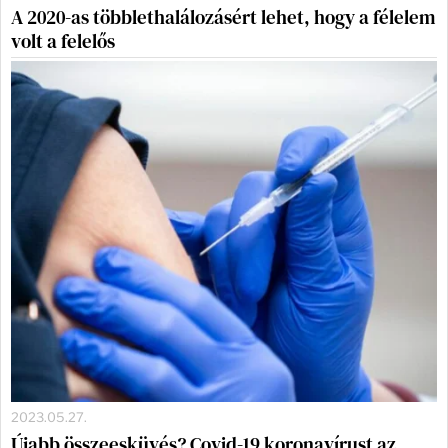
A 2020-as többlethalálozásért lehet, hogy a félelem
volt a felelős
2023.05.27.
Újabb összeesküvés? Covid-19 koronavírust az