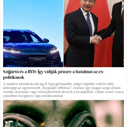
Szijjártó és a BYD: Így váltják pénzre a hatalmat az ex-
politikusok
A modern demokráciák egyik legizgalmasabb, mégis legtöbb vitát kiváltó
jelensége az úgynevezett „forgóajtó-effektus”. Amikor egy magas rangú állami
vezető, miniszter vagy miniszterelnök távozik a hivatalából, ritkán vonul vissza
csendben horgászni vagy emlékiratokat