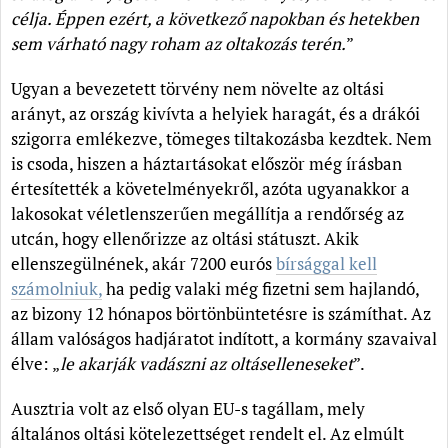
célja. Éppen ezért, a következő napokban és hetekben
sem várható nagy roham az oltakozás terén.
”
Ugyan a bevezetett törvény nem növelte az oltási
arányt, az ország kivívta a helyiek haragát, és a drákói
szigorra emlékezve, tömeges tiltakozásba kezdtek. Nem
is csoda, hiszen a háztartásokat először még írásban
értesítették a követelményekről, azóta ugyanakkor a
lakosokat véletlenszerűen megállítja a rendőrség az
utcán, hogy ellenőrizze az oltási státuszt. Akik
ellenszegülnének, akár 7200 eurós
bírsággal kell
számolniuk,
ha pedig valaki még fizetni sem hajlandó,
az bizony 12 hónapos börtönbüntetésre is számíthat. Az
állam valóságos hadjáratot indított, a kormány szavaival
élve: „
le akarják vadászni az oltáselleneseket
”.
Ausztria volt az első olyan EU-s tagállam, mely
általános oltási kötelezettséget rendelt el. Az elmúlt