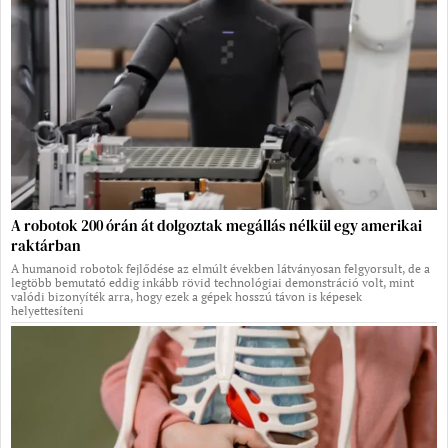
A robotok 200 órán át dolgoztak megállás nélkül egy amerikai
raktárban
A humanoid robotok fejlődése az elmúlt években látványosan felgyorsult, de a
legtöbb bemutató eddig inkább rövid technológiai demonstráció volt, mint
valódi bizonyíték arra, hogy ezek a gépek hosszú távon is képesek
helyettesíteni