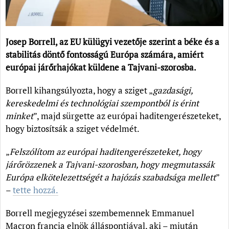
Josep Borrell, az EU külügyi vezetője szerint a béke és a
stabilitás döntő fontosságú Európa számára, amiért
európai járőrhajókat küldene a Tajvani-szorosba.
Borrell kihangsúlyozta, hogy a sziget „
gazdasági,
kereskedelmi és technológiai szempontból is érint
minket
”, majd sürgette az európai haditengerészeteket,
hogy biztosítsák a sziget védelmét.
„
Felszólítom az európai haditengerészeteket, hogy
járőrözzenek a Tajvani-szorosban, hogy megmutassák
Európa elkötelezettségét a hajózás szabadsága mellett
”
–
tette hozzá.
Borrell megjegyzései szembemennek Emmanuel
Macron francia elnök álláspontjával, aki – miután