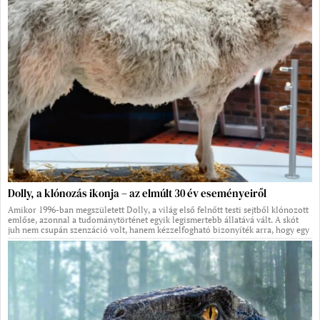
Dolly, a klónozás ikonja – az elmúlt 30 év eseményeiről
Amikor 1996-ban megszületett Dolly, a világ első felnőtt testi sejtből klónozott
emlőse, azonnal a tudománytörténet egyik legismertebb állatává vált. A skót
juh nem csupán szenzáció volt, hanem kézzelfogható bizonyíték arra, hogy egy