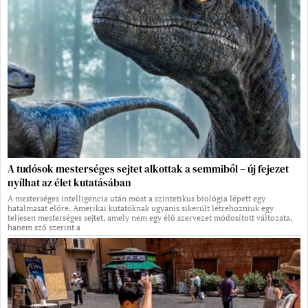
A tudósok mesterséges sejtet alkottak a semmiből – új fejezet
nyílhat az élet kutatásában
A mesterséges intelligencia után most a szintetikus biológia lépett egy
hatalmasat előre. Amerikai kutatóknak ugyanis sikerült létrehozniuk egy
teljesen mesterséges sejtet, amely nem egy élő szervezet módosított változata,
hanem szó szerint a