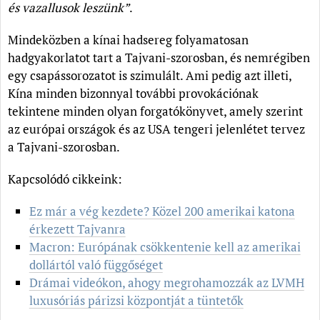
és vazallusok leszünk”
.
Mindeközben a kínai hadsereg folyamatosan
hadgyakorlatot tart a Tajvani-szorosban, és nemrégiben
egy csapássorozatot is szimulált. Ami pedig azt illeti,
Kína minden bizonnyal további provokációnak
tekintene minden olyan forgatókönyvet, amely szerint
az európai országok és az USA tengeri jelenlétet tervez
a Tajvani-szorosban.
Kapcsolódó cikkeink:
Ez már a vég kezdete? Közel 200 amerikai katona
érkezett Tajvanra
Macron: Európának csökkentenie kell az amerikai
dollártól való függőséget
Drámai videókon, ahogy megrohamozzák az LVMH
luxusóriás párizsi központját a tüntetők