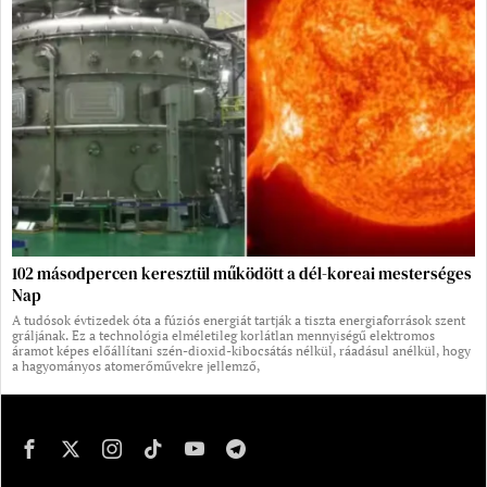
102 másodpercen keresztül működött a dél-koreai mesterséges
Nap
A tudósok évtizedek óta a fúziós energiát tartják a tiszta energiaforrások szent
gráljának. Ez a technológia elméletileg korlátlan mennyiségű elektromos
áramot képes előállítani szén-dioxid-kibocsátás nélkül, ráadásul anélkül, hogy
a hagyományos atomerőművekre jellemző,