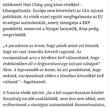
találkozott Hszi Ching-ping kínai elnökkel –
kihangsúlyozta: Európa nem követeheti az USA tajvani
politikáját. Az elnök ezzel együtt megfogalmazta az EU
stratégiai autonómiáját, amely támogatja a KKP
gondolatát, miszerint a Nyugat hanyatlik, Kína pedig
megerősödik.
„A paradoxon az lenne, hogy pánik miatt azt hisszük,
hogy mi csak Amerika követői vagyunk. Az
európaiaknak arra a kérdésre kell válaszolniuk, hogy
érdekünkben áll-e felgyorsítani egy tajvani válságot?
Nem. A legrosszabb az lenne, ha azt gondolnánk, hogy
nekünk, európaiaknak ebben a témában követőkké kell
válnunk”
– fogalmazott.
A francia elnök szerint
„ha a két szuperhatalom közötti
feszültség tovább eszkálálódik, nem lesz sem időnk, sem
erőforrásunk a startégiai autonómiánk finanszírozására,