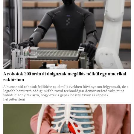
A robotok 200 órán át dolgoztak megállás nélkül egy amerikai
raktárban
A humanoid robotok fejlődése az elmúlt években látványosan felgyorsult, de a
legtöbb bemutató eddig inkább rövid technológiai demonstráció volt, mint
valódi bizonyíték arra, hogy ezek a gépek hosszú távon is képesek
helyettesíteni