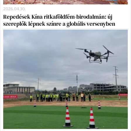
2026.04.30.
Repedések Kína ritkaföldfém-birodalmán: új
szereplők lépnek színre a globális versenyben