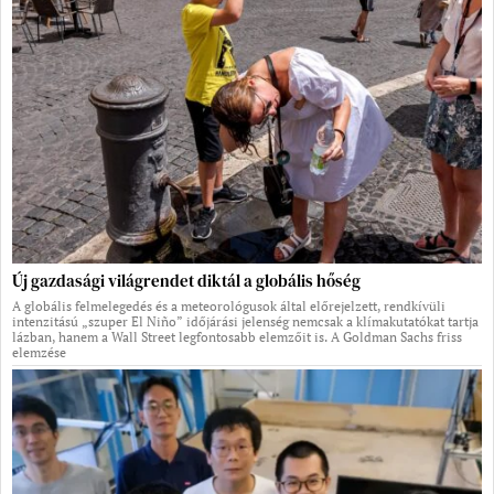
Új gazdasági világrendet diktál a globális hőség
A globális felmelegedés és a meteorológusok által előrejelzett, rendkívüli
intenzitású „szuper El Niño” időjárási jelenség nemcsak a klímakutatókat tartja
lázban, hanem a Wall Street legfontosabb elemzőit is. A Goldman Sachs friss
elemzése