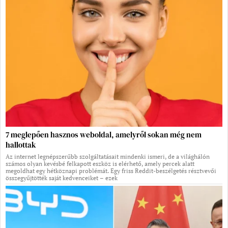
7 meglepően hasznos weboldal, amelyről sokan még nem
hallottak
Az internet legnépszerűbb szolgáltatásait mindenki ismeri, de a világhálón
számos olyan kevésbé felkapott eszköz is elérhető, amely percek alatt
megoldhat egy hétköznapi problémát. Egy friss Reddit-beszélgetés résztvevői
összegyűjtötték saját kedvenceiket – ezek