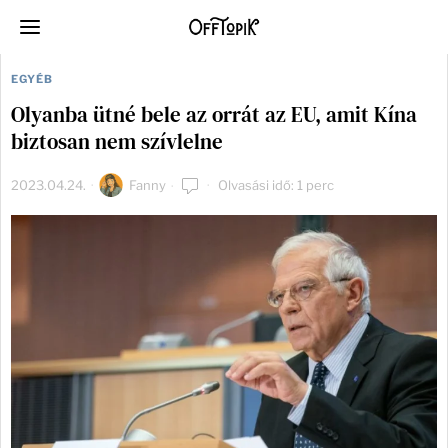
EGYÉB
Olyanba ütné bele az orrát az EU, amit Kína
biztosan nem szívlelne
2023.04.24.
Fanny
Olvasási idő: 1 perc