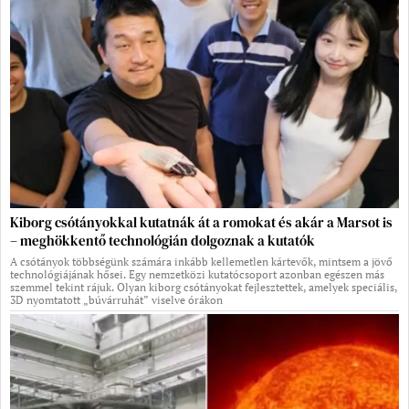
Kiborg csótányokkal kutatnák át a romokat és akár a Marsot is
– meghökkentő technológián dolgoznak a kutatók
A csótányok többségünk számára inkább kellemetlen kártevők, mintsem a jövő
technológiájának hősei. Egy nemzetközi kutatócsoport azonban egészen más
szemmel tekint rájuk. Olyan kiborg csótányokat fejlesztettek, amelyek speciális,
3D nyomtatott „búvárruhát” viselve órákon