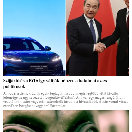
Szijjártó és a BYD: Így váltják pénzre a hatalmat az ex-
politikusok
A modern demokráciák egyik legizgalmasabb, mégis legtöbb vitát kiváltó
jelensége az úgynevezett „forgóajtó-effektus”. Amikor egy magas rangú állami
vezető, miniszter vagy miniszterelnök távozik a hivatalából, ritkán vonul vissza
csendben horgászni vagy emlékiratokat