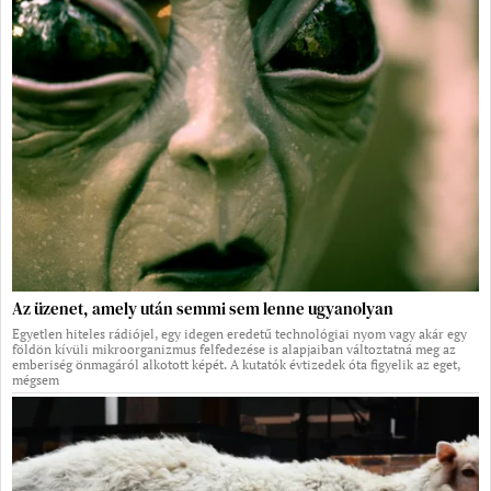
Az üzenet, amely után semmi sem lenne ugyanolyan
Egyetlen hiteles rádiójel, egy idegen eredetű technológiai nyom vagy akár egy
földön kívüli mikroorganizmus felfedezése is alapjaiban változtatná meg az
emberiség önmagáról alkotott képét. A kutatók évtizedek óta figyelik az eget,
mégsem