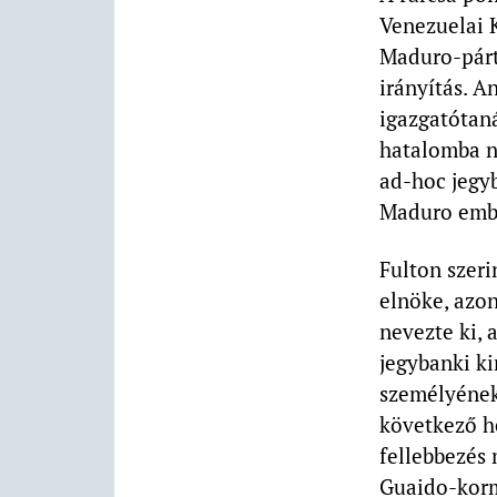
Venezuelai K
Maduro-párti
irányítás. A
igazgatótaná
hatalomba ne
ad-hoc jegy
Maduro embe
Fulton szeri
elnöke, azo
nevezte ki, 
jegybanki ki
személyének 
következő h
fellebbezés 
Guaido-kormá