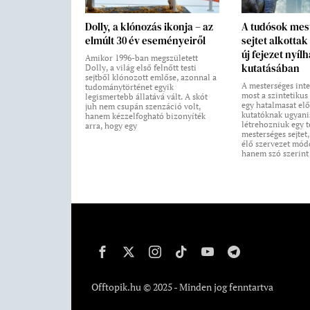
Dolly, a klónozás ikonja – az
A tudósok mes
elmúlt 30 év eseményeiről
sejtet alkotta
új fejezet nyílh
Amikor 1996-ban megszületett
kutatásában
Dolly, a világ első felnőtt testi
sejtből klónozott emlőse, azonnal a
A mesterséges inte
tudománytörténet egyik
most a szintetikus
legismertebb állatává vált. A skót
egy hatalmasat elő
juh nem csupán szenzáció volt,
kutatóknak ugyanis
hanem kézzelfogható bizonyíték
létrehozniuk egy t
arra, hogy egy
mesterséges sejtet
élő szervezet módo
hanem szó szerint
Offtopik.hu © 2025 - Minden jog fenntartva