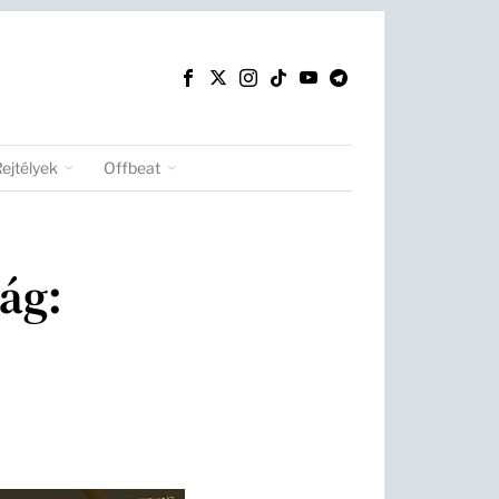
Rejtélyek
Offbeat
ság: