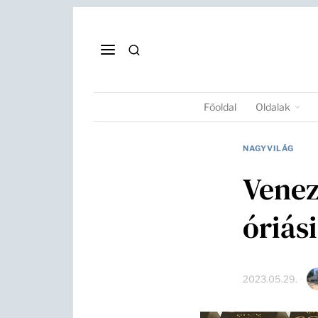
Főoldal
Oldalak
NAGYVILÁG
Venez
óriás
2023.05.29.