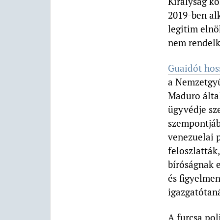
Királyság kö
2019-ben al
legitim elnö
nem rendelk
Guaidót hos
a Nemzetgyűl
Maduro álta
ügyvédje sze
szempontjábó
venezuelai p
feloszlatták
bíróságnak e
és figyelmen
igazgatótan
A furcsa pol