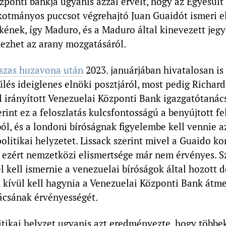
zponti bankja ugyanis azzal érvelt, hogy az Egyesült
kotmányos puccsot végrehajtó Juan Guaidót ismeri el
kének, így Maduro, és a Maduro által kinevezett je
ezhet az arany mozgatásáról.
szas huzavona után
2023. januárjában hivatalosan is 
és ideiglenes elnöki posztjáról, most pedig Richard 
l irányított Venezuelai Központi Bank igazgatótaná
rint ez a feloszlatás kulcsfontosságú a benyújtott fe
l, és a londoni bíróságnak figyelembe kell vennie a
olitikai helyzetet. Lissack szerint mivel a Guaido k
, ezért nemzetközi elismertsége már nem érvényes. S
l kell ismernie a venezuelai bíróságok által hozott 
 kívül kell hagynia a Venezuelai Központi Bank átm
ácsának érvényességét.
itikai helyzet ugyanis azt eredményezte, hogy többe