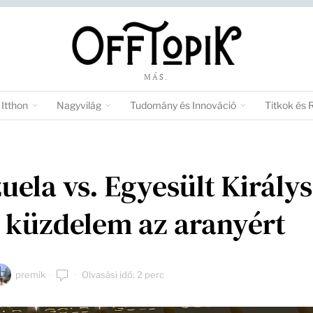
MÁS.
Itthon
Nagyvilág
Tudomány és Innováció
Titkok és 
uela vs. Egyesült Király
i küzdelem az aranyért
premik
Olvasási idő: 2 perc