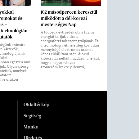
nyokkal
102 másodpercen keresztül
 romokat és
működött a dél-koreai
is –
mesterséges Nap
technológián
A tudósok évtizedek óta a fúziós
utatók
energiát tartják a tiszta
energiaforrások szent gráljának. Ez
ségünk számára
a technológia elméletileg korlátlan
n kártevők,
mennyiségű elektromos áramot
echnológiájának
képes előállítani szén-dioxid-
tközi
kibocsátás nélkül, ráadásul anélkül,
onban egészen más
hogy a hagyományos
juk. Olyan kiborg
atomerőművekre jellemző,
sztettek, amelyek
mtatott
elve órákon
Oldaltérkép
Segítség
Munka
Hirdetés