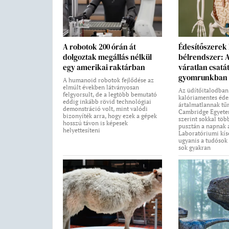
A robotok 200 órán át
Édesítőszerek
dolgoztak megállás nélkül
bélrendszer: 
egy amerikai raktárban
váratlan csatát
gyomrunkban
A humanoid robotok fejlődése az
elmúlt években látványosan
Az üdítőitalodban
felgyorsult, de a legtöbb bemutató
kalóriamentes éde
eddig inkább rövid technológiai
ártalmatlannak tűn
demonstráció volt, mint valódi
Cambridge Egyetem
bizonyíték arra, hogy ezek a gépek
szerint sokkal töb
hosszú távon is képesek
pusztán a napnak 
helyettesíteni
Laboratóriumi kís
ugyanis a tudósok
sok gyakran