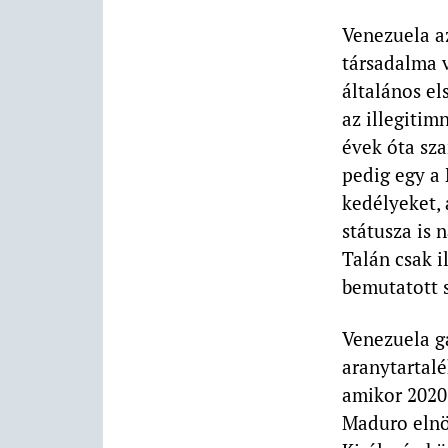
Venezuela a
társadalma v
általános el
az illegitim
évek óta sza
pedig egy a 
kedélyeket, 
státusza is 
Talán csak 
bemutatott s
Venezuela g
aranytartalé
amikor 2020-
Maduro eln