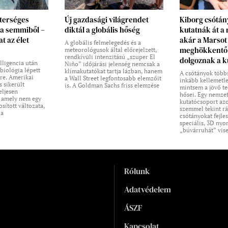
terséges
Új gazdasági világrendet
Kiborg csótá
k a semmiből –
diktál a globális hőség
kutatnák át a
at az élet
akár a Marsot 
A globális felmelegedés és a
meghökkentő 
meteorológusok által előrejelzett,
rendkívüli intenzitású „szuper El
dolgoznak a k
lligencia után
Niño” időjárási jelenség nemcsak a
 biológia lépett
klímakutatókat tartja lázban, hanem
A csótányok több
re. Amerikai
a Wall Street legfontosabb elemzőit
inkább kellemetle
 sikerült
is. A Goldman Sachs friss elemzése
mintsem a jövő t
eljesen
hősei. Egy nemze
, amely nem egy
kutatócsoport az
sított változata,
szemmel tekint rá
 a
csótányokat fejle
speciális, 3D nyo
„búvárruhát” vis
Rólunk
Adatvédelem
ÁSZF
Kapcsolat