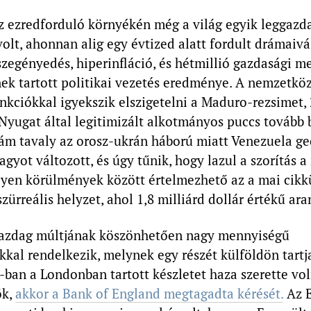
z ezredforduló környékén még a világ egyik leggazda
olt, ahonnan alig egy évtized alatt fordult drámaivá
szegényedés, hiperinfláció, és hétmillió gazdasági me
nek tartott politikai vezetés eredménye. A nemzetkö
nkciókkal igyekszik elszigetelni a Maduro-rezsimet,
Nyugat által legitimizált alkotmányos puccs tovább 
ám tavaly az orosz-ukrán háború miatt Venezuela ge
nagyot változott, és úgy tűnik, hogy lazul a szorítás a
ilyen körülmények között értelmezhető az a mai cik
zürreális helyzet, ahol 1,8 milliárd dollár értékű aran
azdag múltjának köszönhetően nagy mennyiségű
kkal rendelkezik, melynek egy részét külföldön tartj
ban a Londonban tartott készletet haza szerette vol
ök,
akkor a Bank of England megtagadta kérését.
Az E