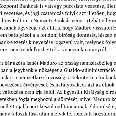
özponti Banknak is van egy puccsista vezetése, ille
 vezetése, és jogi csatározás folyik azt illetően, hogy
ndrew Fulton, a Nemzeti Bank átmeneti (tehát ellenz
csának ügyvédje azt állítja, hogy Maduro visszatéré
m befolyásolja a londoni bíróság döntését, hiszen 
bank-vezetés kinevezése jogszerű volt, melynek fol
rei nem rendelkezhettek a venezuelai aranyról.
nt bár azóta ismét Maduro az ország nemzetközileg e
nban a jegybank elnökségét a Guaido-adminisztráció
amikor a nemzetközi közösség őt tekintette elnöknek,
nevezések érvényesek és hatályosak, és azt az elnök
változása nem írja felül. Az Egyesült Királyság bíró
etekben fogja meghozni a döntését, mivel Maduro k
mellett újabb pert készül indítani annak eldöntésére
ny feloszlatása után melyik fél jogosult hozzáférn