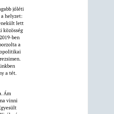
gabb jóléti
 a helyzet:
nekült lett
zi közösség
 2019-ben
borzolta a
opolitikai
 rezsimen.
künkben
y a tét.
a. Ám
na vinni
gyesült