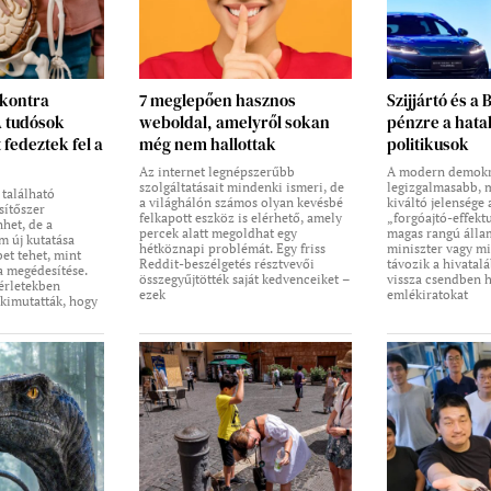
 kontra
7 meglepően hasznos
Szijjártó és a 
A tudósok
weboldal, amelyről sokan
pénzre a hata
 fedeztek fel a
még nem hallottak
politikusok
Az internet legnépszerűbb
A modern demokr
szolgáltatásait mindenki ismeri, de
legizgalmasabb, m
 található
a világhálón számos olyan kevésbé
kiváltó jelensége
sítőszer
felkapott eszköz is elérhető, amely
„forgóajtó-effekt
het, de a
percek alatt megoldhat egy
magas rangú állam
 új kutatása
hétköznapi problémát. Egy friss
miniszter vagy mi
bet tehet, mint
Reddit-beszélgetés résztvevői
távozik a hivatalá
a megédesítése.
összegyűjtötték saját kedvenceiket –
vissza csendben 
érletekben
ezek
emlékiratokat
 kimutatták, hogy