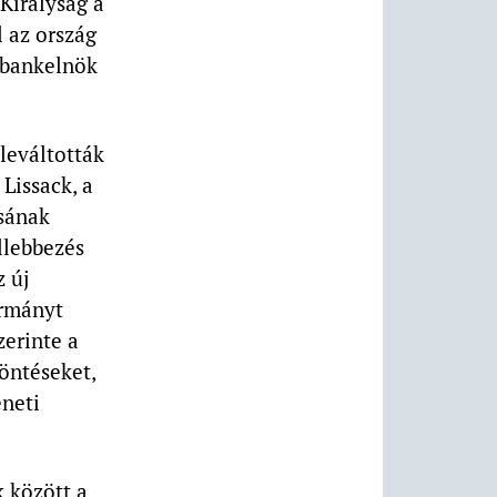
 Királyság a
 az ország
gybankelnök
leváltották
Lissack, a
csának
llebbezés
z új
ormányt
zerinte a
döntéseket,
eneti
k között a