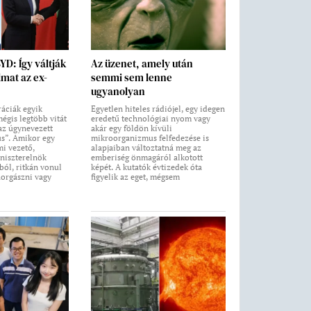
BYD: Így váltják
Az üzenet, amely után
lmat az ex-
semmi sem lenne
ugyanolyan
áciák egyik
Egyetlen hiteles rádiójel, egy idegen
égis legtöbb vitát
eredetű technológiai nyom vagy
 az úgynevezett
akár egy földön kívüli
us”. Amikor egy
mikroorganizmus felfedezése is
i vezető,
alapjaiban változtatná meg az
niszterelnök
emberiség önmagáról alkotott
ból, ritkán vonul
képét. A kutatók évtizedek óta
horgászni vagy
figyelik az eget, mégsem