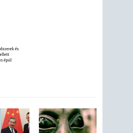
ndszerek és
ellett
an épül