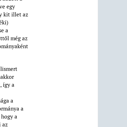
tve egy
 kit illet az
éki)
se a
ettől még az
yományaként
lismert
 akkor
 így a
sága a
ormánya a
, hogy a
i az