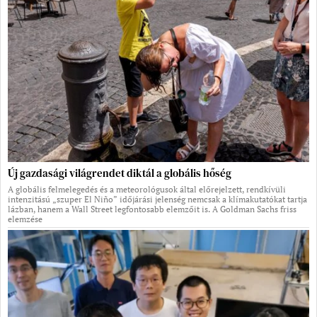
Új gazdasági világrendet diktál a globális hőség
A globális felmelegedés és a meteorológusok által előrejelzett, rendkívüli
intenzitású „szuper El Niño” időjárási jelenség nemcsak a klímakutatókat tartja
lázban, hanem a Wall Street legfontosabb elemzőit is. A Goldman Sachs friss
elemzése