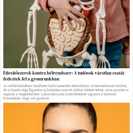
Édesítőszerek kontra bélrendszer: A tudósok váratlan csatát
fedeztek fel a gyomrunkban
Az üdítőitalodban található kalóriamentes édesítőszer ártalmatlannak tűnhet,
de a Cambridge Egyetem új kutatása szerint sokkal többet tehet, mint pusztán a
napnak a megédesítése. Laboratóriumi kísérletekben ugyanis a tudósok
kimutatták, hogy sok gyakran