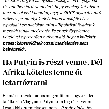
“Jeleztük, hogy a házigazda ország azon előjogának
tiszteletben tartása mellett, hogy vendégeket hívjon
meg, abból kell kiindulni, hogy a BRICS olyan államok
szövetsége, amelyek elvi alapon utasítják el az
egyoldalú szankciókat, mint külpolitikai feladatok
megoldásának módszerét. És ennek figyelembe
vételével egyszerűen nyilvánvaló, hogy
a kollektív
nyugat képviselőinek ottani megjelenése nem
helyénvaló
”.
Ha Putyin is részt venne, Dél-
Afrika köteles lenne őt
letartóztatni
Ha már oroszok, fontos megemlíteni, hogy az idei
találkozón Vlagyimir Putyin sem fog részt venni.
Legalábbis, személyesen nem.
„Putyin elnök úgy