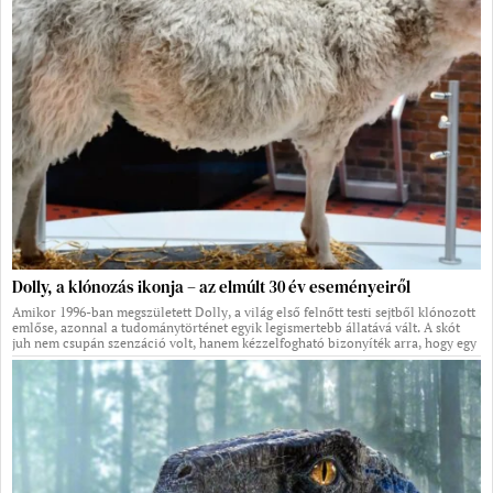
Dolly, a klónozás ikonja – az elmúlt 30 év eseményeiről
Amikor 1996-ban megszületett Dolly, a világ első felnőtt testi sejtből klónozott
emlőse, azonnal a tudománytörténet egyik legismertebb állatává vált. A skót
juh nem csupán szenzáció volt, hanem kézzelfogható bizonyíték arra, hogy egy