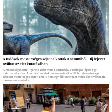
A tudósok mesterséges sejtet alkottak a semmiből – új fejezet
nyílhat az élet kutatásában
A mesterséges intelligencia után most a szintetikus biológia lépett egy
hatalmasat előre. Amerikai kutatóknak ugyanis sikerült létrehozniuk egy
teljesen mesterséges sejtet, amely nem egy élő szervezet módosított változata,
hanem szó szerint a