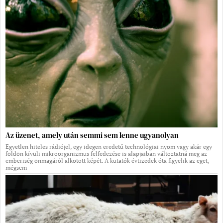
Az üzenet, amely után semmi sem lenne ugyanolyan
Egyetlen hiteles rádiójel, egy idegen eredetű technológiai nyom vagy akár egy
földön kívüli mikroorganizmus felfedezése is alapjaiban változtatná meg az
emberiség önmagáról alkotott képét. A kutatók évtizedek óta figyelik az eget,
mégsem