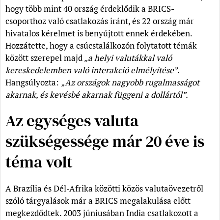
hogy több mint 40 ország érdeklődik a BRICS-
csoporthoz való csatlakozás iránt, és 22 ország már
hivatalos kérelmet is benyújtott ennek érdekében.
Hozzátette, hogy a csúcstalálkozón folytatott témák
között szerepel majd „
a helyi valutákkal való
kereskedelemben való interakció elmélyítése”
.
Hangsúlyozta:
„Az országok nagyobb rugalmasságot
akarnak, és kevésbé akarnak függeni a dollártól”.
Az egységes valuta
szükségessége már 20 éve is
téma volt
A Brazília és Dél-Afrika közötti közös valutaövezetről
szóló tárgyalások már a BRICS megalakulása előtt
megkezdődtek. 2003 júniusában India csatlakozott a