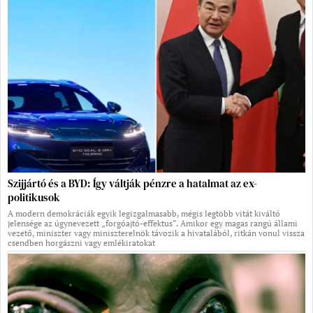
Szijjártó és a BYD: Így váltják pénzre a hatalmat az ex-
politikusok
A modern demokráciák egyik legizgalmasabb, mégis legtöbb vitát kiváltó
jelensége az úgynevezett „forgóajtó-effektus”. Amikor egy magas rangú állami
vezető, miniszter vagy miniszterelnök távozik a hivatalából, ritkán vonul vissza
csendben horgászni vagy emlékiratokat