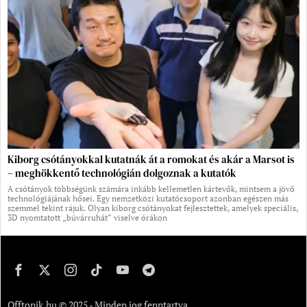
Kiborg csótányokkal kutatnák át a romokat és akár a Marsot is
– meghökkentő technológián dolgoznak a kutatók
A csótányok többségünk számára inkább kellemetlen kártevők, mintsem a jövő
technológiájának hősei. Egy nemzetközi kutatócsoport azonban egészen más
szemmel tekint rájuk. Olyan kiborg csótányokat fejlesztettek, amelyek speciális,
3D nyomtatott „búvárruhát” viselve órákon
Offtopik.hu © 2025 - Minden jog fenntartva