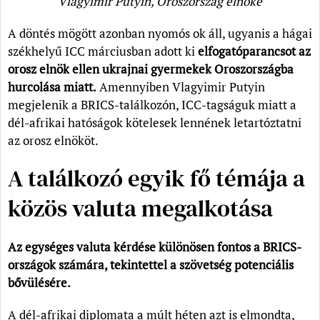
Vlagyimir Putyin, Oroszország elnöke
A döntés mögött azonban nyomós ok áll, ugyanis a hágai
székhelyű ICC márciusban adott ki
elfogatóparancsot
az
orosz elnök ellen ukrajnai gyermekek Oroszországba
hurcolása miatt.
Amennyiben Vlagyimir Putyin
megjelenik a BRICS-találkozón, ICC-tagságuk miatt a
dél-afrikai hatóságok kötelesek lennének letartóztatni
az orosz elnököt.
A találkozó egyik fő témája a
közös valuta megalkotása
Az egységes valuta kérdése különösen fontos a BRICS-
országok számára, tekintettel a szövetség potenciális
bővülésére.
A dél-afrikai diplomata a múlt héten azt is elmondta,