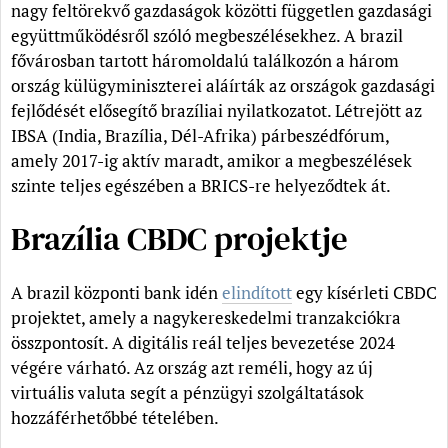
nagy feltörekvő gazdaságok közötti független gazdasági
együttműködésről szóló megbeszélésekhez. A brazil
fővárosban tartott háromoldalú találkozón a három
ország külügyminiszterei aláírták az országok gazdasági
fejlődését elősegítő brazíliai nyilatkozatot. Létrejött az
IBSA (India, Brazília, Dél-Afrika) párbeszédfórum,
amely 2017-ig aktív maradt, amikor a megbeszélések
szinte teljes egészében a BRICS-re helyeződtek át.
Brazília CBDC projektje
A brazil központi bank idén
elindított
egy kísérleti CBDC
projektet, amely a nagykereskedelmi tranzakciókra
összpontosít. A digitális reál teljes bevezetése 2024
végére várható. Az ország azt reméli, hogy az új
virtuális valuta segít a pénzügyi szolgáltatások
hozzáférhetőbbé tételében.