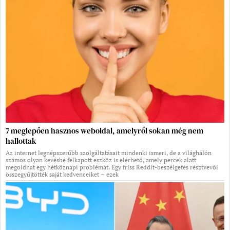
7 meglepően hasznos weboldal, amelyről sokan még nem
hallottak
Az internet legnépszerűbb szolgáltatásait mindenki ismeri, de a világhálón
számos olyan kevésbé felkapott eszköz is elérhető, amely percek alatt
megoldhat egy hétköznapi problémát. Egy friss Reddit-beszélgetés résztvevői
összegyűjtötték saját kedvenceiket – ezek