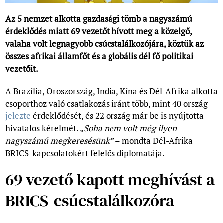
Az 5 nemzet alkotta gazdasági tömb a nagyszámú
érdeklődés miatt 69 vezetőt hívott meg a közelgő,
valaha volt legnagyobb csúcstalálkozójára, köztük az
összes afrikai államfőt és a globális dél fő politikai
vezetőit.
A Brazília, Oroszország, India, Kína és Dél-Afrika alkotta
csoporthoz való csatlakozás iránt több, mint 40 ország
jelezte
érdeklődését, és 22 ország már be is nyújtotta
hivatalos kérelmét. „
Soha nem volt még ilyen
nagyszámú megkeresésünk”
– mondta Dél-Afrika
BRICS-kapcsolatokért felelős diplomatája.
69 vezető kapott meghívást a
BRICS-csúcstalálkozóra