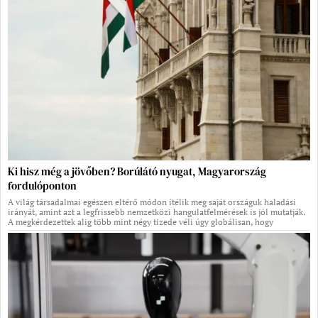
Ki hisz még a jövőben? Borúlátó nyugat, Magyarország
fordulóponton
A világ társadalmai egészen eltérő módon ítélik meg saját országuk haladási
irányát, amint azt a legfrissebb nemzetközi hangulatfelmérések is jól mutatják.
A megkérdezettek alig több mint négy tizede véli úgy globálisan, hogy