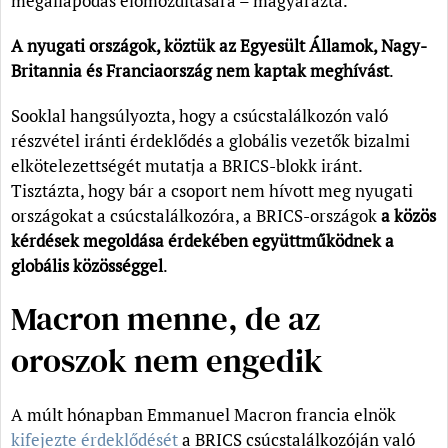
megállapodás előmozdítására – magyarázta.
A nyugati országok, köztük az Egyesült Államok, Nagy-
Britannia és Franciaország
nem kaptak
meghívást
.
Sooklal hangsúlyozta, hogy a csúcstalálkozón való
részvétel iránti érdeklődés a globális vezetők bizalmi
elkötelezettségét mutatja a BRICS-blokk iránt.
Tisztázta, hogy bár a csoport nem hívott meg nyugati
országokat a csúcstalálkozóra, a BRICS-országok
a közös
kérdések megoldása érdekében együttműködnek a
globális közösséggel
.
Macron menne, de az
oroszok nem engedik
A múlt hónapban Emmanuel Macron francia elnök
kifejezte érdeklődését
a BRICS csúcstalálkozóján való