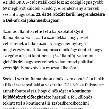
Az idei BRICS-csúcstalálkozó lesz az eddigi legnagyobb,
69 meghívót küldtek ki eddig. A rendezvény a tervek
szerint augusztus
22. és 24. között kerül megrendezésre
a Dél-afrikai Johannesburgban.
Számos államfő vette fel a kapcsolatot Cyril
Ramaphosa-val, azzal a szándékkal, hogy részt
vehessenek a találkozón. A nagy mennyiségű
megkeresés miatt Ramaphosa elnök úgy döntött, hogy
az egész afrikai kontinenst (54 államfő), valamint a
globális dél nagy szerveinek valamennyi politikai
vezetőjét is meghívja a csúcstalálkozóra.
Sooklal szerint Ramaphosa elnök ezen döntését a blokk
afrikai szerepvállalása vezérelte. Dél-Afrika felismerte
annak fontosságát, hogy elnökségét
a kontinens
fejlődésének elősegítésére
használja fel, különös
tekintettel a kontinentális szabadkereskedelmi