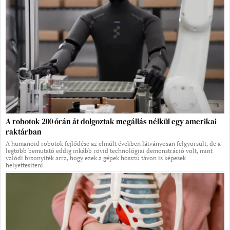
A robotok 200 órán át dolgoztak megállás nélkül egy amerikai
raktárban
A humanoid robotok fejlődése az elmúlt években látványosan felgyorsult, de a
legtöbb bemutató eddig inkább rövid technológiai demonstráció volt, mint
valódi bizonyíték arra, hogy ezek a gépek hosszú távon is képesek
helyettesíteni