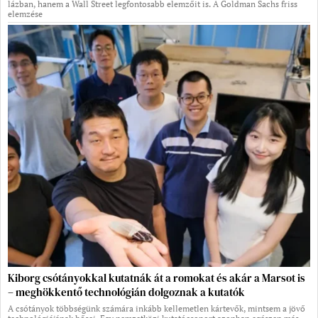
lázban, hanem a Wall Street legfontosabb elemzőit is. A Goldman Sachs friss
elemzése
Kiborg csótányokkal kutatnák át a romokat és akár a Marsot is
– meghökkentő technológián dolgoznak a kutatók
A csótányok többségünk számára inkább kellemetlen kártevők, mintsem a jövő