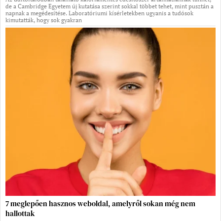
de a Cambridge Egyetem új kutatása szerint sokkal többet tehet, mint pusztán a
napnak a megédesítése. Laboratóriumi kísérletekben ugyanis a tudósok
kimutatták, hogy sok gyakran
7 meglepően hasznos weboldal, amelyről sokan még nem
hallottak