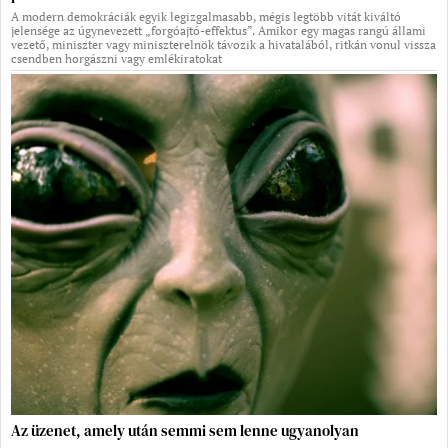
A modern demokráciák egyik legizgalmasabb, mégis legtöbb vitát kiváltó
jelensége az úgynevezett „forgóajtó-effektus”. Amikor egy magas rangú állami
vezető, miniszter vagy miniszterelnök távozik a hivatalából, ritkán vonul vissza
csendben horgászni vagy emlékiratokat
Az üzenet, amely után semmi sem lenne ugyanolyan