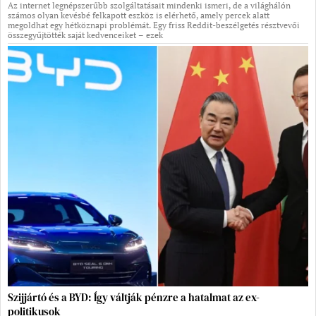
Az internet legnépszerűbb szolgáltatásait mindenki ismeri, de a világhálón
számos olyan kevésbé felkapott eszköz is elérhető, amely percek alatt
megoldhat egy hétköznapi problémát. Egy friss Reddit-beszélgetés résztvevői
összegyűjtötték saját kedvenceiket – ezek
Szijjártó és a BYD: Így váltják pénzre a hatalmat az ex-
politikusok