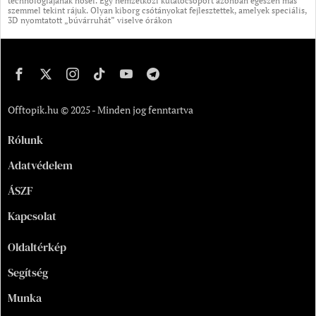
technológiájának hősei. Egy nemzetközi kutatócsoport azonban egészen más
szemmel tekint rájuk. Olyan kiborg csótányokat fejlesztettek, amelyek speciális,
3D nyomtatott „búvárruhát” viselve órákon
Offtopik.hu © 2025 - Minden jog fenntartva
Rólunk
Adatvédelem
ÁSZF
Kapcsolat
Oldaltérkép
Segítség
Munka