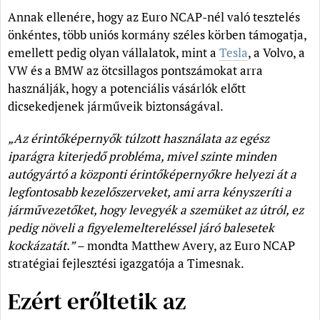
Annak ellenére, hogy az Euro NCAP-nél való tesztelés
önkéntes, több uniós kormány széles körben támogatja,
emellett pedig olyan vállalatok, mint a
Tesla
, a Volvo, a
VW és a BMW az ötcsillagos pontszámokat arra
használják, hogy a potenciális vásárlók előtt
dicsekedjenek járműveik biztonságával.
„Az érintőképernyők túlzott használata az egész
iparágra kiterjedő probléma, mivel szinte minden
autógyártó a központi érintőképernyőkre helyezi át a
legfontosabb kezelőszerveket, ami arra kényszeríti a
járművezetőket, hogy levegyék a szemüket az útról, ez
pedig növeli a figyelemeltereléssel járó balesetek
kockázatát.”
– mondta Matthew Avery, az Euro NCAP
stratégiai fejlesztési igazgatója a Timesnak.
Ezért erőltetik az