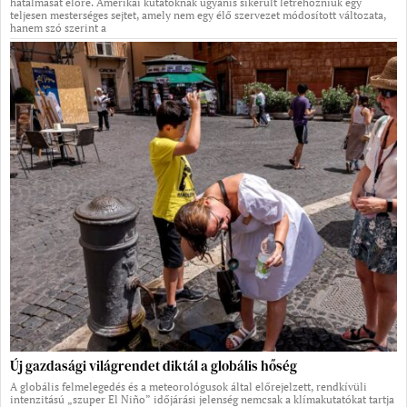
hatalmasat előre. Amerikai kutatóknak ugyanis sikerült létrehozniuk egy
teljesen mesterséges sejtet, amely nem egy élő szervezet módosított változata,
hanem szó szerint a
Új gazdasági világrendet diktál a globális hőség
A globális felmelegedés és a meteorológusok által előrejelzett, rendkívüli
intenzitású „szuper El Niño” időjárási jelenség nemcsak a klímakutatókat tartja