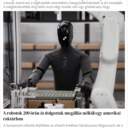
irányát, amint azt a legfrissebb nemzetközi hangulatfelmérések is jól mutatják.
A megkérdezettek alig több mint négy tizede véli úgy globálisan, hogy
A robotok 200 órán át dolgoztak megállás nélkül egy amerikai
raktárban
A humanoid robotok fejlődése az elmúlt években látványosan felgyorsult, de a