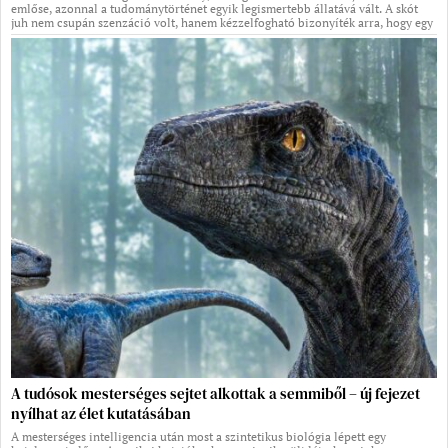
emlőse, azonnal a tudománytörténet egyik legismertebb állatává vált. A skót
juh nem csupán szenzáció volt, hanem kézzelfogható bizonyíték arra, hogy egy
A tudósok mesterséges sejtet alkottak a semmiből – új fejezet
nyílhat az élet kutatásában
A mesterséges intelligencia után most a szintetikus biológia lépett egy