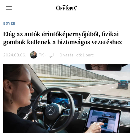
EGYÉB
Elég az autók érintőképernyőjéből, fizikai
gombok kellenek a biztonságos vezetéshez
2024.03.06.
TK
Olvasási idő: 1 perc