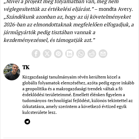
„Mivel a projekt még folyamatban van, még nem
véglegesítettük az értékelési eljárást.”
– mondta Avery.
„Szándékunk azonban az, hogy az új követelményeket
2026-ban az elmondottaknak megfelelően elfogadjuk, a
járműgyártók pedig tisztában vannak a
kezdeményezéssel, és támogatják azt.”
TK
Közgazdasági tanulmányaim révén kerültem közel a
globális folyamatok elemzéséhez, azóta pedig egyre inkább
a geopolitika és a makrogazdasági trendek váltak a fő
érdeklődési területeimmé. Emellett élénken figyelem a
tudományos-technológiai fejlődést, különös tekintettel az
űrkutatásra, amely szerintem a következő évtized egyik
kulcsterülete lesz.