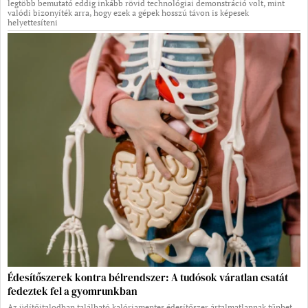
legtöbb bemutató eddig inkább rövid technológiai demonstráció volt, mint
valódi bizonyíték arra, hogy ezek a gépek hosszú távon is képesek
helyettesíteni
Édesítőszerek kontra bélrendszer: A tudósok váratlan csatát
fedeztek fel a gyomrunkban
Az üdítőitalodban található kalóriamentes édesítőszer ártalmatlannak tűnhet,