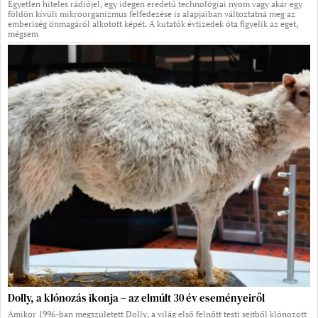
Egyetlen hiteles rádiójel, egy idegen eredetű technológiai nyom vagy akár egy
földön kívüli mikroorganizmus felfedezése is alapjaiban változtatná meg az
emberiség önmagáról alkotott képét. A kutatók évtizedek óta figyelik az eget,
mégsem
Dolly, a klónozás ikonja – az elmúlt 30 év eseményeiről
Amikor 1996-ban megszületett Dolly, a világ első felnőtt testi sejtből klónozott