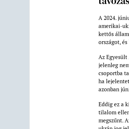
távozá
A 2024. júni
amerikai-ukr
kettős álla
országot, és
Az Egyesült 
jelenleg nem
csoportba t
ha lejelente
azonban júni
Eddig ez a k
tilalom elle
megszűnt. Az
ukrán jog je