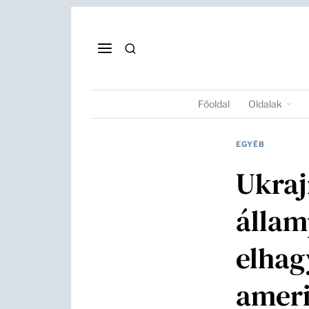
Főoldal
Oldalak
EGYÉB
Ukraj
állam
elhag
ameri