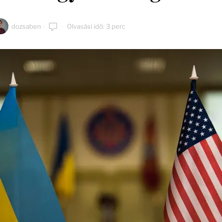
dozsaben
Olvasási idő: 3 perc