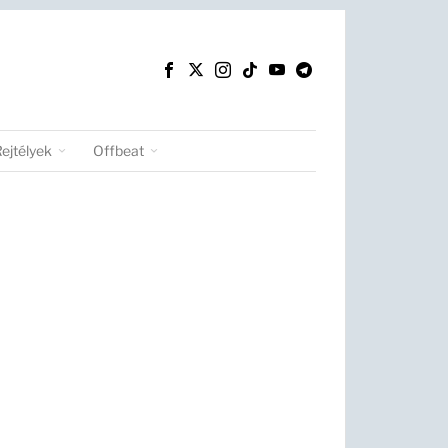
Rejtélyek
Offbeat