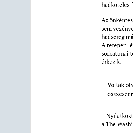
hadköteles f
Az önkéntes
sem vezényel
hadsereg már
A terepen lé
sorkatonai 
érkezik.
Voltak ol
összeszer
– Nyilatkozt
a The Washi