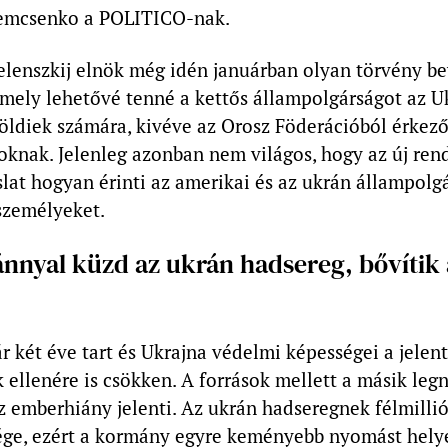
mcsenko a POLITICO-nak.
elenszkij elnök még idén januárban olyan törvény be
mely lehetővé tenné a kettős állampolgárságot az U
öldiek számára, kivéve az Orosz Föderációból érkez
knak. Jelenleg azonban nem világos, hogy az új rend
lat hogyan érinti az amerikai és az ukrán állampolgá
személyeket.
nnyal küzd az ukrán hadsereg, bővítik 
 két éve tart és Ukrajna védelmi képességei a jelen
ellenére is csökken. A források mellett a másik le
 emberhiány jelenti. Az ukrán hadseregnek félmillió
ége, ezért a kormány egyre keményebb nyomást hely