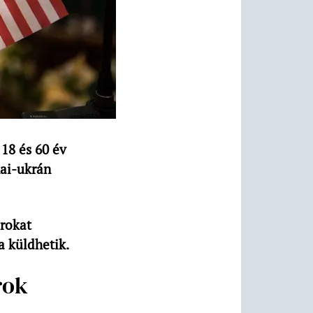
 18 és 60 év
kai-ukrán
árokat
a küldhetik.
rok