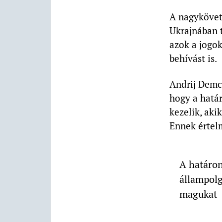
A nagykövet
Ukrajnában 
azok a jogok
behívást is.
Andrij Demcs
hogy a hatá
kezelik, aki
Ennek értelm
A határon
állampolg
magukat