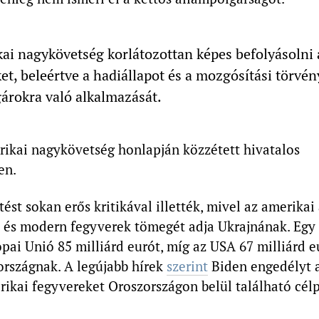
ai nagykövetség korlátozottan képes befolyásolni 
et, beleértve a hadiállapot és a mozgósítási törvé
árokra való alkalmazását.
rikai nagykövetség honlapján közzétett hivatalos
en.
ntést sokan erős kritikával illették, mivel az amerikai
t és modern fegyverek tömegét adja Ukrajnának. Egy 
ópai Unió 85 milliárd eurót, míg az USA 67 milliárd e
országnak. A legújabb hírek
szerint
Biden engedélyt a
rikai fegyvereket Oroszországon belül található cél