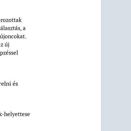
orozottak
álasztás, a
 újoncokat.
z új
pzéssel
relni és
k-helyettese