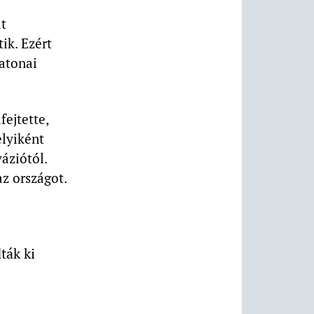
at
ik. Ezért
katonai
ejtette,
elyiként
áziótól.
az országot.
ták ki