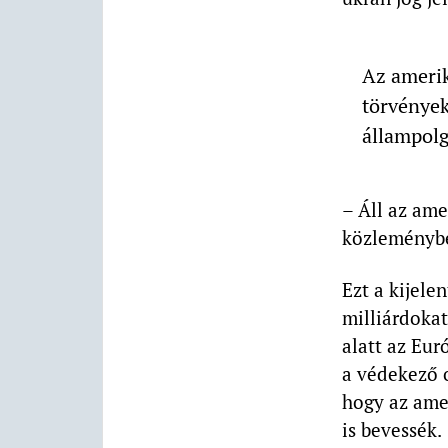
Az amerik
törvények
állampolg
– Áll az ame
közleményb
Ezt a kijele
milliárdoka
alatt az Eur
a védekező 
hogy az ame
is bevessék.