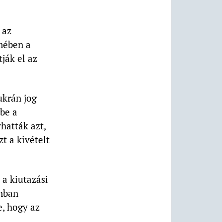
 az
lmében a
ják el az
ukrán jog
bbe a
hatták azt,
t a kivételt
 a kiutazási
onban
e, hogy az