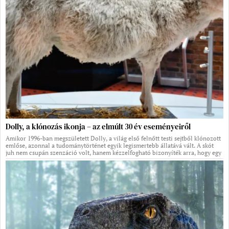
Dolly, a klónozás ikonja – az elmúlt 30 év eseményeiről
Amikor 1996-ban megszületett Dolly, a világ első felnőtt testi sejtből klónozott
emlőse, azonnal a tudománytörténet egyik legismertebb állatává vált. A skót
juh nem csupán szenzáció volt, hanem kézzelfogható bizonyíték arra, hogy egy