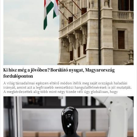
Ki hisz még a jövőben? Borúlátó nyugat, Magyarország
fordulóponton
A világ társadalmai egészen eltérő módon ítélik meg saját országuk haladási
irányát, amint azt a legfrissebb nemzetközi hangulatfelmérések is jól mutatják.
A megkérdezettek alig több mint négy tizede véli úgy globálisan, hogy