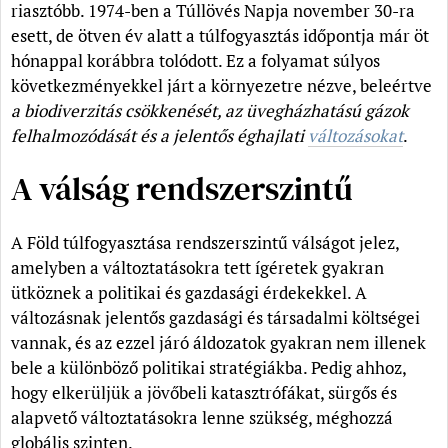
riasztóbb. 1974-ben a Túllövés Napja november 30-ra
esett, de ötven év alatt a túlfogyasztás időpontja már öt
hónappal korábbra tolódott. Ez a folyamat súlyos
következményekkel járt a környezetre nézve, beleértve
a biodiverzitás csökkenését, az üvegházhatású gázok
felhalmozódását és a jelentős éghajlati
változásokat
.
A válság rendszerszintű
A Föld túlfogyasztása rendszerszintű válságot jelez,
amelyben a változtatásokra tett ígéretek gyakran
ütköznek a politikai és gazdasági érdekekkel. A
változásnak jelentős gazdasági és társadalmi költségei
vannak, és az ezzel járó áldozatok gyakran nem illenek
bele a különböző politikai stratégiákba. Pedig ahhoz,
hogy elkerüljük a jövőbeli katasztrófákat, sürgős és
alapvető változtatásokra lenne szükség, méghozzá
globális szinten.