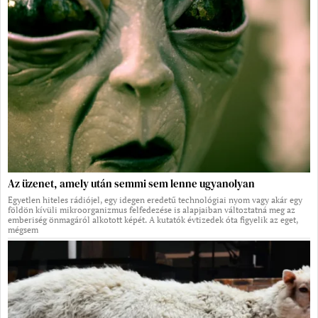
Az üzenet, amely után semmi sem lenne ugyanolyan
Egyetlen hiteles rádiójel, egy idegen eredetű technológiai nyom vagy akár egy
földön kívüli mikroorganizmus felfedezése is alapjaiban változtatná meg az
emberiség önmagáról alkotott képét. A kutatók évtizedek óta figyelik az eget,
mégsem