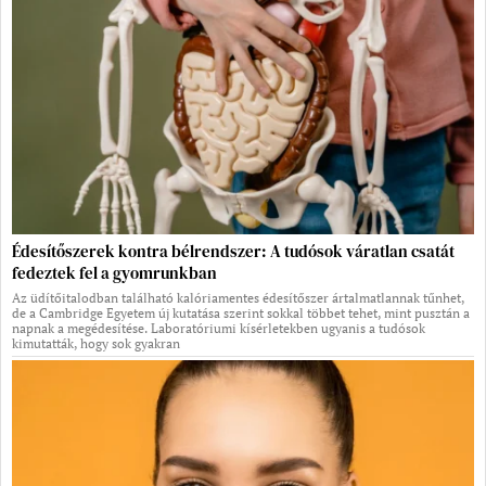
Édesítőszerek kontra bélrendszer: A tudósok váratlan csatát
fedeztek fel a gyomrunkban
Az üdítőitalodban található kalóriamentes édesítőszer ártalmatlannak tűnhet,
de a Cambridge Egyetem új kutatása szerint sokkal többet tehet, mint pusztán a
napnak a megédesítése. Laboratóriumi kísérletekben ugyanis a tudósok
kimutatták, hogy sok gyakran