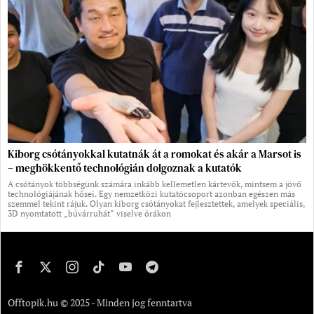
Kiborg csótányokkal kutatnák át a romokat és akár a Marsot is
– meghökkentő technológián dolgoznak a kutatók
A csótányok többségünk számára inkább kellemetlen kártevők, mintsem a jövő
technológiájának hősei. Egy nemzetközi kutatócsoport azonban egészen más
szemmel tekint rájuk. Olyan kiborg csótányokat fejlesztettek, amelyek speciális,
3D nyomtatott „búvárruhát” viselve órákon
Offtopik.hu © 2025 - Minden jog fenntartva