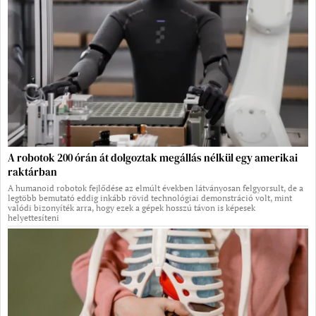
A robotok 200 órán át dolgoztak megállás nélkül egy amerikai
raktárban
A humanoid robotok fejlődése az elmúlt években látványosan felgyorsult, de a
legtöbb bemutató eddig inkább rövid technológiai demonstráció volt, mint
valódi bizonyíték arra, hogy ezek a gépek hosszú távon is képesek
helyettesíteni