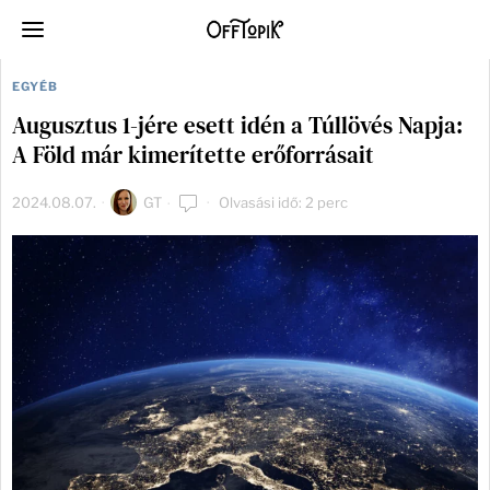
EGYÉB
Augusztus 1-jére esett idén a Túllövés Napja:
A Föld már kimerítette erőforrásait
2024.08.07.
GT
Olvasási idő: 2 perc