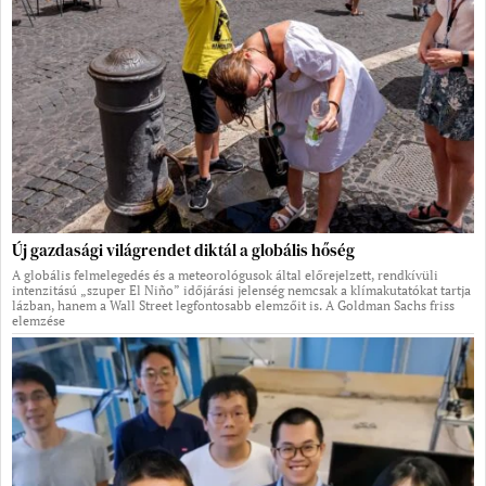
Új gazdasági világrendet diktál a globális hőség
A globális felmelegedés és a meteorológusok által előrejelzett, rendkívüli
intenzitású „szuper El Niño” időjárási jelenség nemcsak a klímakutatókat tartja
lázban, hanem a Wall Street legfontosabb elemzőit is. A Goldman Sachs friss
elemzése