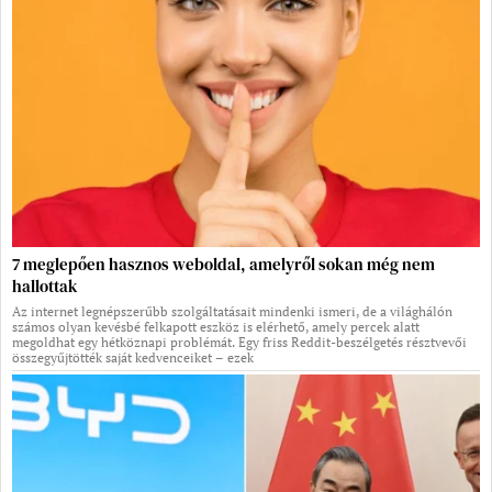
7 meglepően hasznos weboldal, amelyről sokan még nem
hallottak
Az internet legnépszerűbb szolgáltatásait mindenki ismeri, de a világhálón
számos olyan kevésbé felkapott eszköz is elérhető, amely percek alatt
megoldhat egy hétköznapi problémát. Egy friss Reddit-beszélgetés résztvevői
összegyűjtötték saját kedvenceiket – ezek