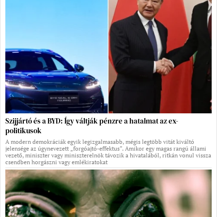
Szijjártó és a BYD: Így váltják pénzre a hatalmat az ex-
politikusok
A modern demokráciák egyik legizgalmasabb, mégis legtöbb vitát kiváltó
jelensége az úgynevezett „forgóajtó-effektus”. Amikor egy magas rangú állami
vezető, miniszter vagy miniszterelnök távozik a hivatalából, ritkán vonul vissza
csendben horgászni vagy emlékiratokat