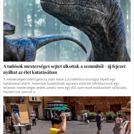
A tudósok mesterséges sejtet alkottak a semmiből – új fejezet
nyílhat az élet kutatásában
A mesterséges intelligencia után most a szintetikus biológia lépett egy
hatalmasat előre. Amerikai kutatóknak ugyanis sikerült létrehozniuk egy
teljesen mesterséges sejtet, amely nem egy élő szervezet módosított változata,
hanem szó szerint a