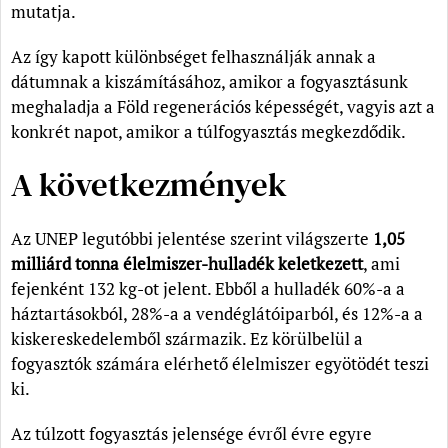
mutatja.
Az így kapott különbséget felhasználják annak a
dátumnak a kiszámításához, amikor a fogyasztásunk
meghaladja a Föld regenerációs képességét, vagyis azt a
konkrét napot, amikor a túlfogyasztás megkezdődik.
A következmények
Az UNEP legutóbbi jelentése szerint világszerte
1,05
milliárd tonna élelmiszer-hulladék keletkezett
, ami
fejenként 132 kg-ot jelent. Ebből a hulladék 60%-a a
háztartásokból, 28%-a a vendéglátóiparból, és 12%-a a
kiskereskedelemből származik. Ez körülbelül a
fogyasztók számára elérhető élelmiszer egyötödét teszi
ki.
Az túlzott fogyasztás jelensége évről évre egyre