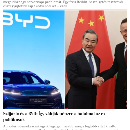
megoldhat egy hétköznapi problémát. Egy friss Reddit-beszélgetés résztvevői
összegyűjtötték saját kedvenceiket – ezek
Szijjártó és a BYD: Így váltják pénzre a hatalmat az ex-
politikusok
A modern demokráciák egyik legizgalmasabb, mégis legtöbb vitát kiváltó