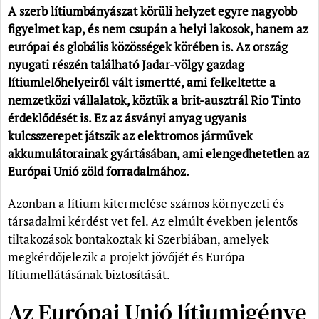
A szerb lítiumbányászat körüli helyzet egyre nagyobb
figyelmet kap, és nem csupán a helyi lakosok, hanem az
európai és globális közösségek körében is. Az ország
nyugati részén található Jadar-völgy gazdag
lítiumlelőhelyeiről vált ismertté, ami felkeltette a
nemzetközi vállalatok, köztük a brit-ausztrál Rio Tinto
érdeklődését is. Ez az ásványi anyag ugyanis
kulcsszerepet játszik az elektromos járművek
akkumulátorainak gyártásában, ami elengedhetetlen az
Európai Unió zöld forradalmához.
Azonban a lítium kitermelése számos környezeti és
társadalmi kérdést vet fel. Az elmúlt években jelentős
tiltakozások bontakoztak ki Szerbiában, amelyek
megkérdőjelezik a projekt jövőjét és Európa
lítiumellátásának biztosítását.
Az Európai Unió lítiumigénye