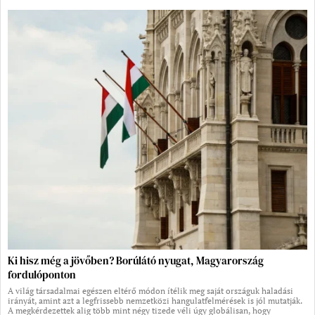
Ki hisz még a jövőben? Borúlátó nyugat, Magyarország
fordulóponton
A világ társadalmai egészen eltérő módon ítélik meg saját országuk haladási
irányát, amint azt a legfrissebb nemzetközi hangulatfelmérések is jól mutatják.
A megkérdezettek alig több mint négy tizede véli úgy globálisan, hogy