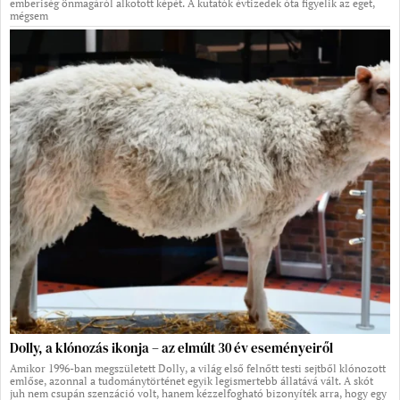
emberiség önmagáról alkotott képét. A kutatók évtizedek óta figyelik az eget,
mégsem
Dolly, a klónozás ikonja – az elmúlt 30 év eseményeiről
Amikor 1996-ban megszületett Dolly, a világ első felnőtt testi sejtből klónozott
emlőse, azonnal a tudománytörténet egyik legismertebb állatává vált. A skót
juh nem csupán szenzáció volt, hanem kézzelfogható bizonyíték arra, hogy egy