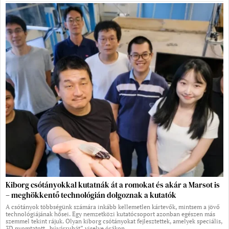
Kiborg csótányokkal kutatnák át a romokat és akár a Marsot is
– meghökkentő technológián dolgoznak a kutatók
A csótányok többségünk számára inkább kellemetlen kártevők, mintsem a jövő
technológiájának hősei. Egy nemzetközi kutatócsoport azonban egészen más
szemmel tekint rájuk. Olyan kiborg csótányokat fejlesztettek, amelyek speciális,
3D nyomtatott „búvárruhát” viselve órákon