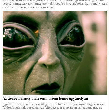
jelensége az úgynevezett „forgóajtó-effektus”. Amikor egy magas rangú állami
vezető, miniszter vagy miniszterelnök távozik a hivatalából, ritkán vonul vissza
csendben horgászni vagy emlékiratokat
Az üzenet, amely után semmi sem lenne ugyanolyan
Egyetlen hiteles rádiójel, egy idegen eredetű technológiai nyom vagy akár egy
földön kívüli mikroorganizmus felfedezése is alapjaiban változtatná meg az