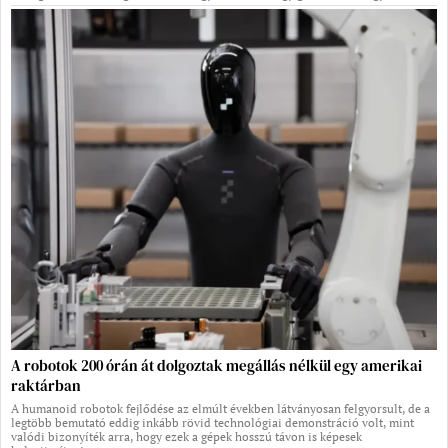
A robotok 200 órán át dolgoztak megállás nélkül egy amerikai
raktárban
A humanoid robotok fejlődése az elmúlt években látványosan felgyorsult, de a
legtöbb bemutató eddig inkább rövid technológiai demonstráció volt, mint
valódi bizonyíték arra, hogy ezek a gépek hosszú távon is képesek