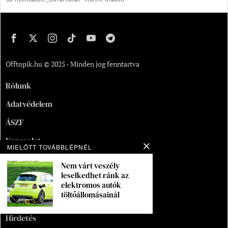
Offtopik.hu © 2025 - Minden jog fenntartva
Rólunk
Adatvédelem
ÁSZF
Kapcsolat
MIELŐTT TOVÁBBLÉPNÉL
Oldaltérkép
Nem várt veszély
leselkedhet ránk az
Segítség
elektromos autók
töltőállomásainál
Munka
Hirdetés