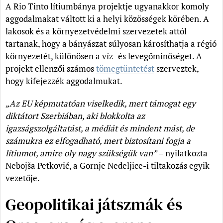
A Rio Tinto lítiumbánya projektje ugyanakkor komoly
aggodalmakat váltott ki a helyi közösségek körében. A
lakosok és a környezetvédelmi szervezetek attól
tartanak, hogy a bányászat súlyosan károsíthatja a régió
környezetét, különösen a víz- és levegőminőséget. A
projekt ellenzői számos
tömegtüntetést
szerveztek,
hogy kifejezzék aggodalmukat.
„Az EU képmutatóan viselkedik, mert támogat egy
diktátort Szerbiában, aki blokkolta az
igazságszolgáltatást, a médiát és mindent mást, de
számukra ez elfogadható, mert biztosítani fogja a
lítiumot, amire oly nagy szükségük van”
– nyilatkozta
Nebojša Petković, a Gornje Nedeljice-i tiltakozás egyik
vezetője.
Geopolitikai játszmák és