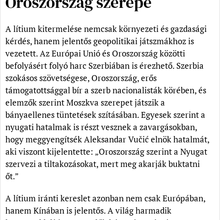
Oroszország szerepe
A lítium kitermelése nemcsak környezeti és gazdasági
kérdés, hanem jelentős geopolitikai játszmákhoz is
vezetett. Az Európai Unió és Oroszország közötti
befolyásért folyó harc Szerbiában is érezhető. Szerbia
szokásos szövetségese, Oroszország, erős
támogatottsággal bír a szerb nacionalisták körében, és
elemzők szerint Moszkva szerepet játszik a
bányaellenes tüntetések szításában. Egyesek szerint a
nyugati hatalmak is részt vesznek a zavargásokban,
hogy meggyengítsék Aleksandar Vučić elnök hatalmát,
aki viszont kijelentette: „Oroszország szerint a Nyugat
szervezi a tiltakozásokat, mert meg akarják buktatni
őt.”
A lítium iránti kereslet azonban nem csak Európában,
hanem Kínában is jelentős. A világ harmadik