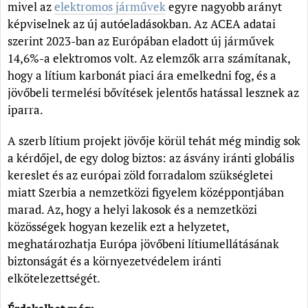
mivel az
elektromos járművek
egyre nagyobb arányt
képviselnek az új autóeladásokban. Az ACEA adatai
szerint 2023-ban az Európában eladott új járművek
14,6%-a elektromos volt. Az elemzők arra számítanak,
hogy a lítium karbonát piaci ára emelkedni fog, és a
jövőbeli termelési bővítések jelentős hatással lesznek az
iparra.
A szerb lítium projekt jövője körül tehát még mindig sok
a kérdőjel, de egy dolog biztos: az ásvány iránti globális
kereslet és az európai zöld forradalom szükségletei
miatt Szerbia a nemzetközi figyelem középpontjában
marad. Az, hogy a helyi lakosok és a nemzetközi
közösségek hogyan kezelik ezt a helyzetet,
meghatározhatja Európa jövőbeni lítiumellátásának
biztonságát és a környezetvédelem iránti
elkötelezettségét.