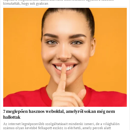
kimutatták, hogy sok gyakran
7 meglepően hasznos weboldal, amelyről sokan még nem
hallottak
Az internet legnépszerűbb szolgáltatásait mindenki ismeri, de a világhálón
számos olyan kevésbé felkapott eszköz is elérhető, amely percek alatt