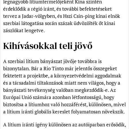
legnagyobb lítiumtermelőjeként Kína szintén
érdeklődik a régió iránt, és további befektetéseket
tervez a Jadar-völgyben, és Hszi Csin-ping kínai elnök
szerbiai látogatása során százak üdvözölték őt kínai
zászlókat lengetve.
Kihívásokkal teli jövő
A szerbiai lítium bányászat jövője továbbra is
bizonytalan. Bár a Rio Tinto már jelentős összegeket
fektetett a projektbe, a környezetvédelmi aggodalmak
és a társadalmi tiltakozások miatt nem világos, hogy a
bányászati tevékenység valóban megkezdődik-e. Az
Európai Unió számára azonban létfontosságú, hogy
biztosítsa a lítiumhoz való hozzáférést, különösen, mivel
a lítium iránti globális kereslet folyamatosan növekszik.
A lítium iránti igény különösen az autóiparban erősödik,