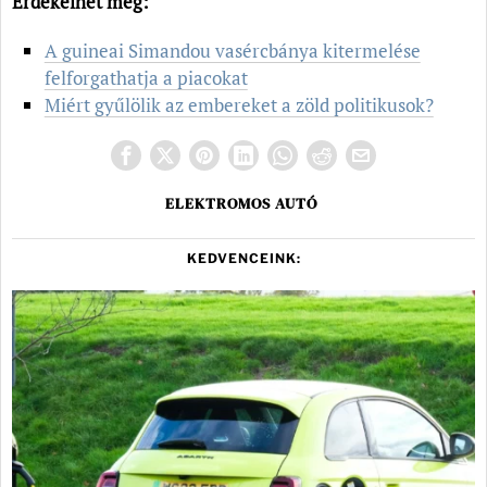
Érdekelhet még:
A guineai Simandou vasércbánya kitermelése
felforgathatja a piacokat
Miért gyűlölik az embereket a zöld politikusok?
ELEKTROMOS AUTÓ
KEDVENCEINK: