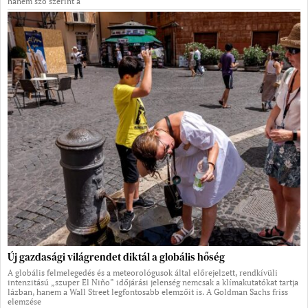
hanem szó szerint a
Új gazdasági világrendet diktál a globális hőség
A globális felmelegedés és a meteorológusok által előrejelzett, rendkívüli
intenzitású „szuper El Niño” időjárási jelenség nemcsak a klímakutatókat tartja
lázban, hanem a Wall Street legfontosabb elemzőit is. A Goldman Sachs friss
elemzése