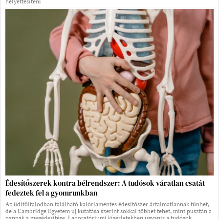
helyettesíteni
Édesítőszerek kontra bélrendszer: A tudósok váratlan csatát
fedeztek fel a gyomrunkban
Az üdítőitalodban található kalóriamentes édesítőszer ártalmatlannak tűnhet,
de a Cambridge Egyetem új kutatása szerint sokkal többet tehet, mint pusztán a
napnak a megédesítése. Laboratóriumi kísérletekben ugyanis a tudósok