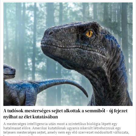
A tudósok mesterséges sejtet alkottak a semmiből – új fejezet
nyílhat az élet kutatásában
A mesterséges intelligencia után most a szintetikus biológia lépett egy
hatalmasat előre. Amerikai kutatóknak ugyanis sikerült létrehozniuk egy
teljesen mesterséges sejtet, amely nem egy élő szervezet módosított változata,