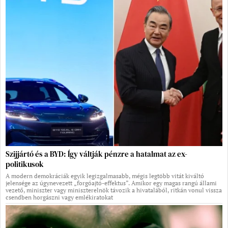
Szijjártó és a BYD: Így váltják pénzre a hatalmat az ex-
politikusok
A modern demokráciák egyik legizgalmasabb, mégis legtöbb vitát kiváltó
jelensége az úgynevezett „forgóajtó-effektus”. Amikor egy magas rangú állami
vezető, miniszter vagy miniszterelnök távozik a hivatalából, ritkán vonul vissza
csendben horgászni vagy emlékiratokat