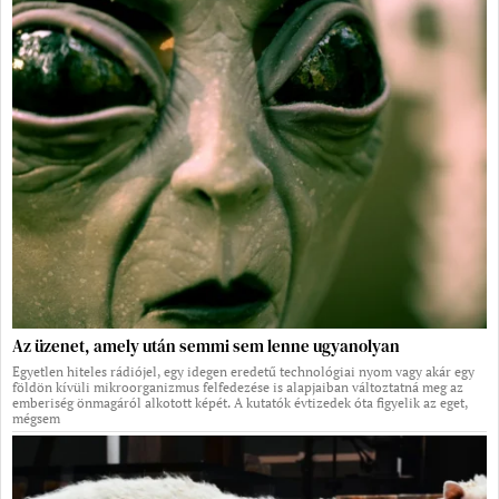
Az üzenet, amely után semmi sem lenne ugyanolyan
Egyetlen hiteles rádiójel, egy idegen eredetű technológiai nyom vagy akár egy
földön kívüli mikroorganizmus felfedezése is alapjaiban változtatná meg az
emberiség önmagáról alkotott képét. A kutatók évtizedek óta figyelik az eget,
mégsem