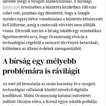
szembe megy a nyugati szabályozással. A bírósági
határozat
értelmében a büntetés kezdetben 100 ezer
rubel volt, azonban úgy döntöttek, hogy a Google
minden egyes hétre vonatkozóan a büntetés kétszeresét
kell kifizesse, amíg a csatornák elérését nem állítják
vissza. Elemzők szerint a bírság inkább egy szimbolikus
figyelmeztetés arra, hogy Oroszország elvárja a
technológiai cégektől a nemzeti törvények betartását,
különösen az állami érdekek szempontjából.
A bírság egy mélyebb
problémára is rávilágít
Az eset jól bemutatja az orosz kormány és a nyugati
technológiai vállalatok közötti növekvő digitális
konfliktust. Mióta Oroszország katonai műveletet
indított Ukrajna ellen, a Kreml egyre inkább próbálja