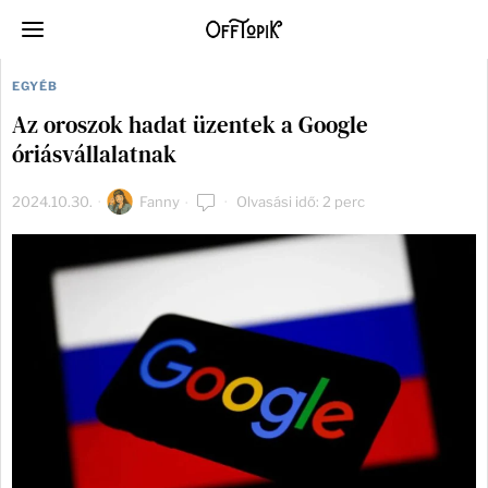
EGYÉB
Az oroszok hadat üzentek a Google
óriásvállalatnak
2024.10.30.
Fanny
Olvasási idő: 2 perc