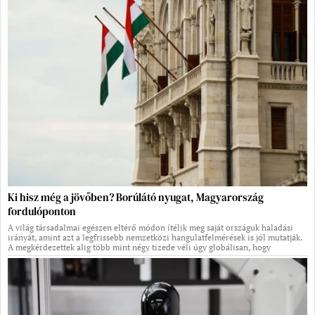
Ki hisz még a jövőben? Borúlátó nyugat, Magyarország
fordulóponton
A világ társadalmai egészen eltérő módon ítélik meg saját országuk haladási
irányát, amint azt a legfrissebb nemzetközi hangulatfelmérések is jól mutatják.
A megkérdezettek alig több mint négy tizede véli úgy globálisan, hogy