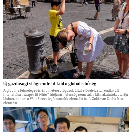
Új gazdasági világrendet diktál a globális hőség
A globális felmelegedés és a meteorológusok által előrejelzett, rendkívüli
intenzitású „szuper El Niño” időjárási jelenség nemcsak a klímakutatókat tartja
lázban, hanem a Wall Street legfontosabb elemzőit is. A Goldman Sachs friss
elemzése