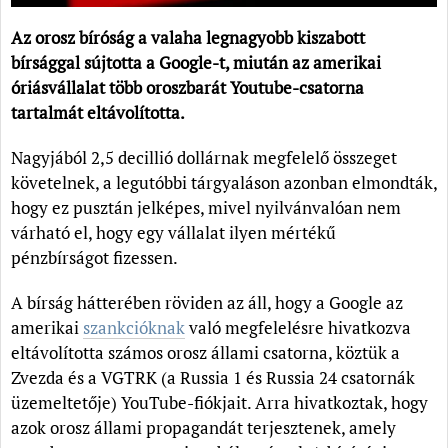
Az orosz bíróság a valaha legnagyobb kiszabott
bírsággal sújtotta a Google-t, miután az amerikai
óriásvállalat több oroszbarát Youtube-csatorna
tartalmát eltávolította.
Nagyjából 2,5 decillió dollárnak megfelelő összeget
követelnek, a legutóbbi tárgyaláson azonban elmondták,
hogy ez pusztán jelképes, mivel nyilvánvalóan nem
várható el, hogy egy vállalat ilyen mértékű
pénzbírságot fizessen.
A bírság hátterében röviden az áll, hogy a Google az
amerikai
szankcióknak
való megfelelésre hivatkozva
eltávolította számos orosz állami csatorna, köztük a
Zvezda és a VGTRK (a Russia 1 és Russia 24 csatornák
üzemeltetője) YouTube-fiókjait. Arra hivatkoztak, hogy
azok orosz állami propagandát terjesztenek, amely