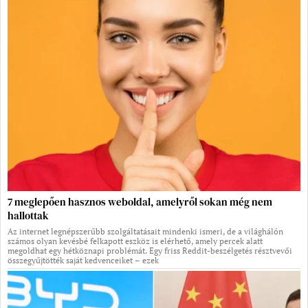
7 meglepően hasznos weboldal, amelyről sokan még nem
hallottak
Az internet legnépszerűbb szolgáltatásait mindenki ismeri, de a világhálón
számos olyan kevésbé felkapott eszköz is elérhető, amely percek alatt
megoldhat egy hétköznapi problémát. Egy friss Reddit-beszélgetés résztvevői
összegyűjtötték saját kedvenceiket – ezek