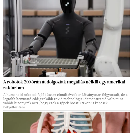
A robotok 200 órán át dolgoztak megállás nélkül egy amerikai
raktárban
A humanoid robotok fejlődése az elmúlt években látványosan felgyorsult, de a
legtöbb bemutató eddig inkább rövid technológiai demonstráció volt, mint
valódi bizonyíték arra, hogy ezek a gépek hosszú távon is képesek
helyettesíteni