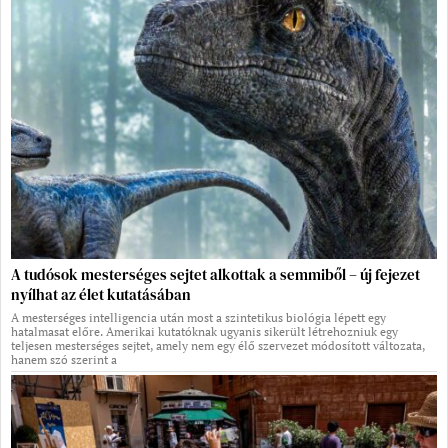
A tudósok mesterséges sejtet alkottak a semmiből – új fejezet
nyílhat az élet kutatásában
A mesterséges intelligencia után most a szintetikus biológia lépett egy
hatalmasat előre. Amerikai kutatóknak ugyanis sikerült létrehozniuk egy
teljesen mesterséges sejtet, amely nem egy élő szervezet módosított változata,
hanem szó szerint a