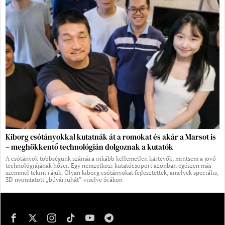
Kiborg csótányokkal kutatnák át a romokat és akár a Marsot is
– meghökkentő technológián dolgoznak a kutatók
A csótányok többségünk számára inkább kellemetlen kártevők, mintsem a jövő
technológiájának hősei. Egy nemzetközi kutatócsoport azonban egészen más
szemmel tekint rájuk. Olyan kiborg csótányokat fejlesztettek, amelyek speciális,
3D nyomtatott „búvárruhát” viselve órákon