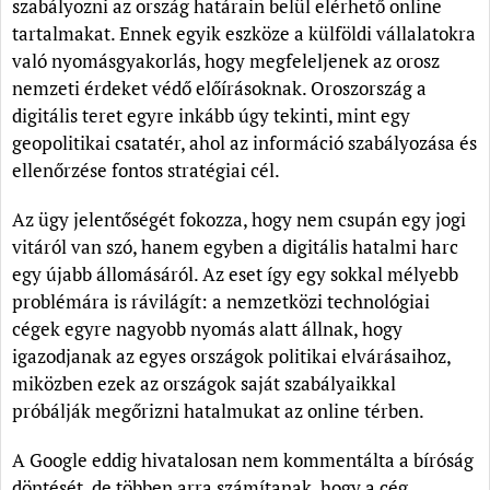
szabályozni az ország határain belül elérhető online
tartalmakat. Ennek egyik eszköze a külföldi vállalatokra
való nyomásgyakorlás, hogy megfeleljenek az orosz
nemzeti érdeket védő előírásoknak. Oroszország a
digitális teret egyre inkább úgy tekinti, mint egy
geopolitikai csatatér, ahol az információ szabályozása és
ellenőrzése fontos stratégiai cél.
Az ügy jelentőségét fokozza, hogy nem csupán egy jogi
vitáról van szó, hanem egyben a digitális hatalmi harc
egy újabb állomásáról. Az eset így egy sokkal mélyebb
problémára is rávilágít: a nemzetközi technológiai
cégek egyre nagyobb nyomás alatt állnak, hogy
igazodjanak az egyes országok politikai elvárásaihoz,
miközben ezek az országok saját szabályaikkal
próbálják megőrizni hatalmukat az online térben.
A Google eddig hivatalosan nem kommentálta a bíróság
döntését, de többen arra számítanak, hogy a cég