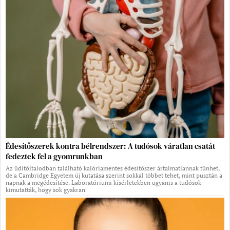
Édesítőszerek kontra bélrendszer: A tudósok váratlan csatát
fedeztek fel a gyomrunkban
Az üdítőitalodban található kalóriamentes édesítőszer ártalmatlannak tűnhet,
de a Cambridge Egyetem új kutatása szerint sokkal többet tehet, mint pusztán a
napnak a megédesítése. Laboratóriumi kísérletekben ugyanis a tudósok
kimutatták, hogy sok gyakran