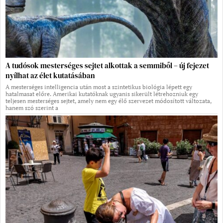
A tudósok mesterséges sejtet alkottak a semmiből – új fejezet
nyílhat az élet kutatásában
A mesterséges intelligencia után most a szintetikus biológia lépett egy
hatalmasat előre. Amerikai kutatóknak ugyanis sikerült létrehozniuk egy
teljesen mesterséges sejtet, amely nem egy élő szervezet módosított változata,
hanem szó szerint a