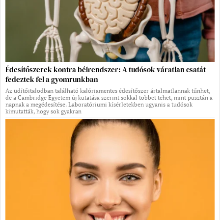
Édesítőszerek kontra bélrendszer: A tudósok váratlan csatát
fedeztek fel a gyomrunkban
Az üdítőitalodban található kalóriamentes édesítőszer ártalmatlannak tűnhet,
de a Cambridge Egyetem új kutatása szerint sokkal többet tehet, mint pusztán a
napnak a megédesítése. Laboratóriumi kísérletekben ugyanis a tudósok
kimutatták, hogy sok gyakran