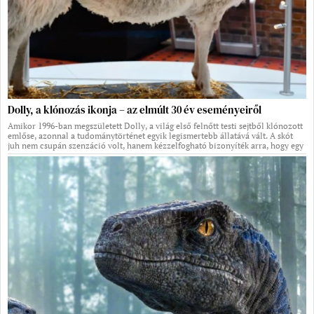
Dolly, a klónozás ikonja – az elmúlt 30 év eseményeiről
Amikor 1996-ban megszületett Dolly, a világ első felnőtt testi sejtből klónozott
emlőse, azonnal a tudománytörténet egyik legismertebb állatává vált. A skót
juh nem csupán szenzáció volt, hanem kézzelfogható bizonyíték arra, hogy egy