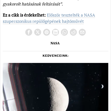
gyakorolt hatásának feltárását”.
Ez a cikk is érdekelhet:
Először tesztelték a NASA
szuperszonikus repülőgépének hajtóművét
NASA
KEDVENCEINK: