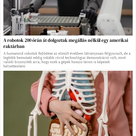
A robotok 200 órán át dolgoztak megállás nélkül egy amerikai
raktárban
A humanoid robotok fejlődése az elmúlt években látványosan felgyorsult, de a
legtöbb bemutató eddig inkább rövid technológiai demonstráció volt, mint
valódi bizonyíték arra, hogy ezek a gépek hosszú távon is képesek
helyettesíteni