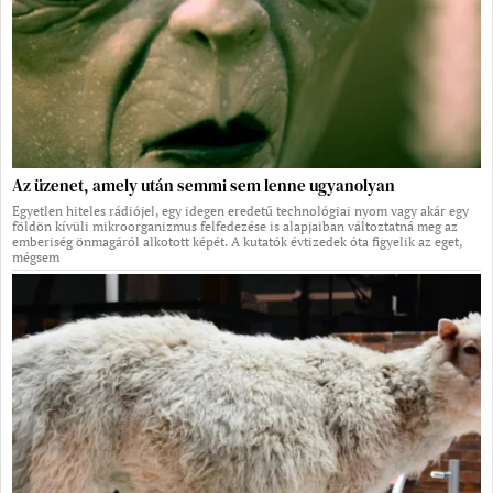
Az üzenet, amely után semmi sem lenne ugyanolyan
Egyetlen hiteles rádiójel, egy idegen eredetű technológiai nyom vagy akár egy
földön kívüli mikroorganizmus felfedezése is alapjaiban változtatná meg az
emberiség önmagáról alkotott képét. A kutatók évtizedek óta figyelik az eget,
mégsem