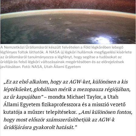
A Nemzetközi Űrállomásról készült felvételen a Föld légkörében lebegő
légfényes foltok láthatók. A NASA új légköri hullámok megfigyelési kísérlete
az űrállomásról tanulmányozza a légfényt, hogy segítse a tudósokat az
űridőjárás felső légköri változásainak megértésében és az előrejelzések
javításában. Fotó: NASA, Utah Állami Egyetem
„Ez az első alkalom, hogy az AGW-ket, különösen a kis
léptékűeket, globálisan mérik a mezopauza régiójában,
az űr kapujában”
– mondta Michael Taylor, a Utah
Állami Egyetem fizikaprofesszora és a misszió vezető
kutatója a műszer telepítésekor.
„Ami különösen fontos,
hogy most először számszerűsíthetjük az AGW-k
űridőjárásra gyakorolt hatását.”