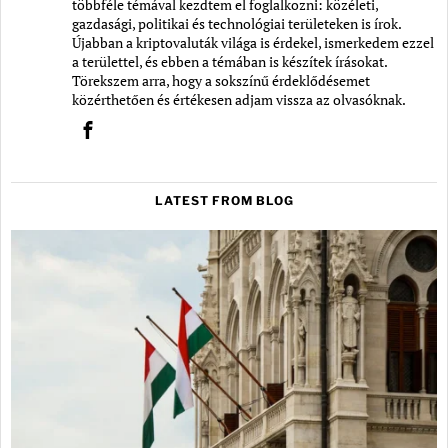
többféle témával kezdtem el foglalkozni: közéleti,
gazdasági, politikai és technológiai területeken is írok.
Újabban a kriptovaluták világa is érdekel, ismerkedem ezzel
a területtel, és ebben a témában is készítek írásokat.
Törekszem arra, hogy a sokszínű érdeklődésemet
közérthetően és értékesen adjam vissza az olvasóknak.
LATEST FROM BLOG