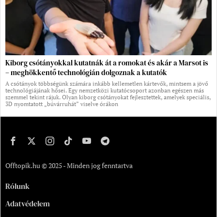
Kiborg csótányokkal kutatnák át a romokat és akár a Marsot is
– meghökkentő technológián dolgoznak a kutatók
A csótányok többségünk számára inkább kellemetlen kártevők, mintsem a jövő
technológiájának hősei. Egy nemzetközi kutatócsoport azonban egészen más
szemmel tekint rájuk. Olyan kiborg csótányokat fejlesztettek, amelyek speciális,
3D nyomtatott „búvárruhát” viselve órákon
Offtopik.hu © 2025 - Minden jog fenntartva
Rólunk
Adatvédelem