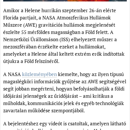
Amikor a Helene hurrikán szeptember 26-án elérte
Florida partjait, a NASA Atmoszferikus Hullámok
Műszere (AWE) gravitációs hullámok megjelenését
észlelte 55 mérföldes magasságban a Föld felett. A
Nemzetközi Űrállomáson (ISS) elhelyezett műszer a
mezoszférában érzékelte ezeket a hullámokat,
amelyeket a Helene által keltett extrém erők indítottak
útjukra a Föld felszínéről.
A NASA
közleményében
kiemelte, hogy az ilyen típusú
magaslégköri információk gyűjtése az AWE segítségével
segít jobban megérteni, hogyan befolyásolhatják a földi
időjárási jelenségek az űridőjárást – ami kritikus a
műholdak, kommunikációs jelek és egyéb technológiák
zavartalan működése szempontjából.
A bejelentéshez egy videót is csatoltak, amelyen látható