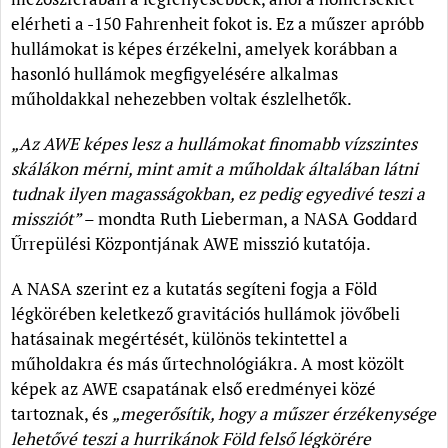
elérheti a -150 Fahrenheit fokot is. Ez a műszer apróbb
hullámokat is képes érzékelni, amelyek korábban a
hasonló hullámok megfigyelésére alkalmas
műholdakkal nehezebben voltak észlelhetők.
„Az AWE képes lesz a hullámokat finomabb vízszintes
skálákon mérni, mint amit a műholdak általában látni
tudnak ilyen magasságokban, ez pedig egyedivé teszi a
missziót”
– mondta Ruth Lieberman, a NASA Goddard
Űrrepülési Központjának AWE misszió kutatója.
A NASA szerint ez a kutatás segíteni fogja a Föld
légkörében keletkező gravitációs hullámok jövőbeli
hatásainak megértését, különös tekintettel a
műholdakra és más űrtechnológiákra. A most közölt
képek az AWE csapatának első eredményei közé
tartoznak, és
„megerősítik, hogy a műszer érzékenysége
lehetővé teszi a hurrikánok Föld felső légkörére