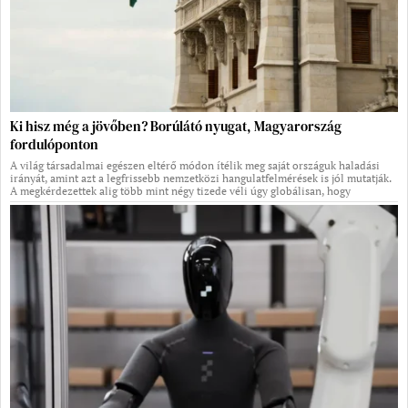
Ki hisz még a jövőben? Borúlátó nyugat, Magyarország
fordulóponton
A világ társadalmai egészen eltérő módon ítélik meg saját országuk haladási
irányát, amint azt a legfrissebb nemzetközi hangulatfelmérések is jól mutatják.
A megkérdezettek alig több mint négy tizede véli úgy globálisan, hogy