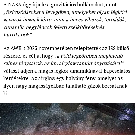
A NASA úgy írja le a gravitációs hullámokat, mint
„fodrozódásokat a levegőben, amelyeket olyan légköri
zavarok hoznak létre, mint a heves viharok, tornádók,
cunamik, hegyláncok feletti szélkitörések és
hurrikánok”.
Az AWE-t 2023 novemberében telepítették az ISS külső
részére, és célja, hogy
„a Föld légkörében megjelenő
színes fénysávok, az ún. airglow tanulmányozásával”
választ adjon a magas légkör dinamikájával kapcsolatos
kérdésekre. Az airglow egy halvány fény, amelyet az
ilyen nagy magasságokban található gázok bocsátanak
ki.