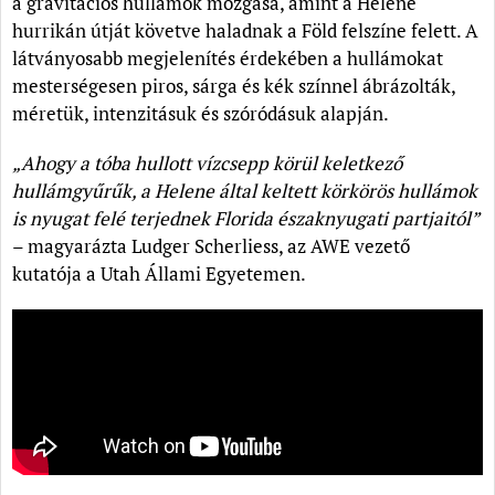
a gravitációs hullámok mozgása, amint a Helene
hurrikán útját követve haladnak a Föld felszíne felett. A
látványosabb megjelenítés érdekében a hullámokat
mesterségesen piros, sárga és kék színnel ábrázolták,
méretük, intenzitásuk és szóródásuk alapján.
„Ahogy a tóba hullott vízcsepp körül keletkező
hullámgyűrűk, a Helene által keltett körkörös hullámok
is nyugat felé terjednek Florida északnyugati partjaitól”
– magyarázta Ludger Scherliess, az AWE vezető
kutatója a Utah Állami Egyetemen.