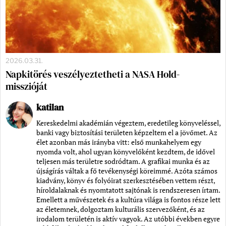
2026.03.31.
Napkitörés veszélyeztetheti a NASA Hold-
misszióját
katilan
Kereskedelmi akadémián végeztem, eredetileg könyveléssel,
banki vagy biztosítási területen képzeltem el a jövőmet. Az
élet azonban más irányba vitt: első munkahelyem egy
nyomda volt, ahol ugyan könyvelőként kezdtem, de idővel
teljesen más területre sodródtam. A grafikai munka és az
újságírás váltak a fő tevékenységi köreimmé. Azóta számos
kiadvány, könyv és folyóirat szerkesztésében vettem részt,
híroldalaknak és nyomtatott sajtónak is rendszeresen írtam.
Emellett a művészetek és a kultúra világa is fontos része lett
az életemnek, dolgoztam kulturális szervezőként, és az
irodalom területén is aktív vagyok. Az utóbbi években egyre