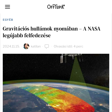
EGYÉB
Gravitációs hullámok nyomában – A NASA
legújabb felfedezése
2024.11.15.
katilan
Olvasási idő: 4 perc