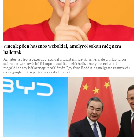
7 meglepően hasznos weboldal, amelyről sokan még nem
hallottak
Az internet legnépszerűbb szolgáltatásait mindenki ismeri, de a világhálón
számos olyan kevésbé felkapott eszköz is elérhető, amely percek alatt
megoldhat egy hétköznapi problémát. Egy friss Reddit-beszélgetés résztvevői
összegyűjtötték saját kedvenceiket – ezek