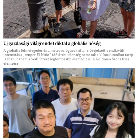
Új gazdasági világrendet diktál a globális hőség
A globális felmelegedés és a meteorológusok által előrejelzett, rendkívüli
intenzitású „szuper El Niño” időjárási jelenség nemcsak a klímakutatókat tartja
lázban, hanem a Wall Street legfontosabb elemzőit is. A Goldman Sachs friss
elemzése