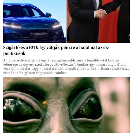
Szijjártó és a BYD: Így váltják pénzre a hatalmat az ex-
politikusok
A modern demokráciák egyik legizgalmasabb, mégis legtöbb vitát kiváltó
jelensége az úgynevezett „forgóajtó-effektus”. Amikor egy magas rangú állami
vezető, miniszter vagy miniszterelnök távozik a hivatalából, ritkán vonul vissza
csendben horgászni vagy emlékiratokat