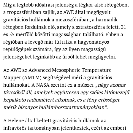
Míg a legtöbb időjárási jelenség a légkör alsó rétegében,
a troposzférában zajlik, az AWE által megfigyelt
gravitációs hullámok a mezoszférában, a harmadik
rétegben fordulnak elő, amely a sztratoszféra felett, 31
és 55 mérföld közötti magasságban található. Ebben a
régióban a levegő már túl ritka a hagyományos
repülőgépek számára, így az ilyen magasságú
jelenségeket leginkább az űrből lehet megfigyelni.
Az AWE az Advanced Mesospheric Temperature
Mapper (AMTM) segítségével méri a gravitációs
hullámokat. A NASA szerint ez a műszer
„négy azonos
távcsőből áll, amelyek együttesen egy széles látómezejű
képalkotó radiométert alkotnak, és a fény erősségét
mérik bizonyos hullámhossztartományokban”.
A Helene által keltett gravitációs hullámok az
infravörös tartományban jelentkeztek, ezért az emberi