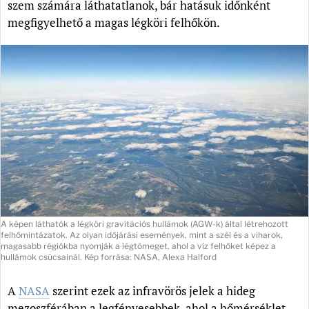
szem számára láthatatlanok, bár hatásuk időnként
megfigyelhető a magas légköri felhőkön.
A képen láthatók a légköri gravitációs hullámok (AGW-k) által létrehozott
felhőmintázatok. Az olyan időjárási események, mint a szél és a viharok,
magasabb régiókba nyomják a légtömeget, ahol a víz felhőket képez a
hullámok csúcsainál. Kép forrása: NASA, Alexa Halford
A
NASA
szerint ezek az infravörös jelek a hideg
mezoszférában a legfényesebbek, ahol a hőmérséklet