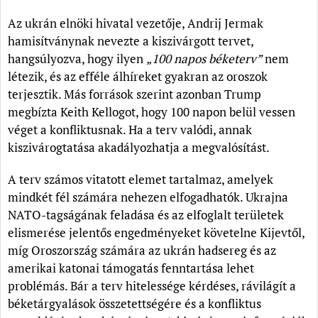
Az ukrán elnöki hivatal vezetője, Andrij Jermak
hamisítványnak nevezte a kiszivárgott tervet,
hangsúlyozva, hogy ilyen
„100 napos béketerv”
nem
létezik, és az efféle álhíreket gyakran az oroszok
terjesztik. Más források szerint azonban Trump
megbízta Keith Kellogot, hogy 100 napon belül vessen
véget a konfliktusnak. Ha a terv valódi, annak
kiszivárogtatása akadályozhatja a megvalósítást.
A terv számos vitatott elemet tartalmaz, amelyek
mindkét fél számára nehezen elfogadhatók. Ukrajna
NATO-tagságának feladása és az elfoglalt területek
elismerése jelentős engedményeket követelne Kijevtől,
míg Oroszország számára az ukrán hadsereg és az
amerikai katonai támogatás fenntartása lehet
problémás. Bár a terv hitelessége kérdéses, rávilágít a
béketárgyalások összetettségére és a konfliktus