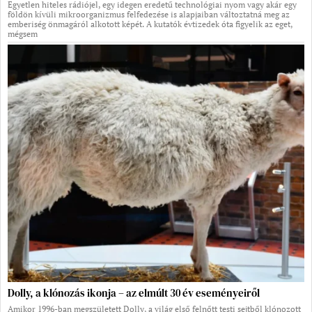
Egyetlen hiteles rádiójel, egy idegen eredetű technológiai nyom vagy akár egy
földön kívüli mikroorganizmus felfedezése is alapjaiban változtatná meg az
emberiség önmagáról alkotott képét. A kutatók évtizedek óta figyelik az eget,
mégsem
Dolly, a klónozás ikonja – az elmúlt 30 év eseményeiről
Amikor 1996-ban megszületett Dolly, a világ első felnőtt testi sejtből klónozott