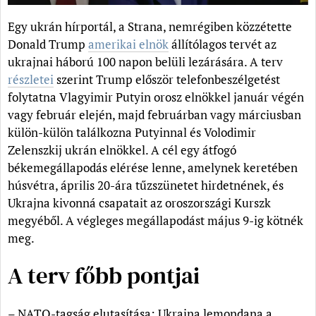
Egy ukrán hírportál, a Strana, nemrégiben közzétette
Donald Trump
amerikai elnök
állítólagos tervét az
ukrajnai háború 100 napon belüli lezárására. A terv
részletei
szerint Trump először telefonbeszélgetést
folytatna Vlagyimir Putyin orosz elnökkel január végén
vagy február elején, majd februárban vagy márciusban
külön-külön találkozna Putyinnal és Volodimir
Zelenszkij ukrán elnökkel. A cél egy átfogó
békemegállapodás elérése lenne, amelynek keretében
húsvétra, április 20-ára tűzszünetet hirdetnének, és
Ukrajna kivonná csapatait az oroszországi Kurszk
megyéből. A végleges megállapodást május 9-ig kötnék
meg.
A terv főbb pontjai
– NATO-tagság elutasítása: Ukrajna lemondana a