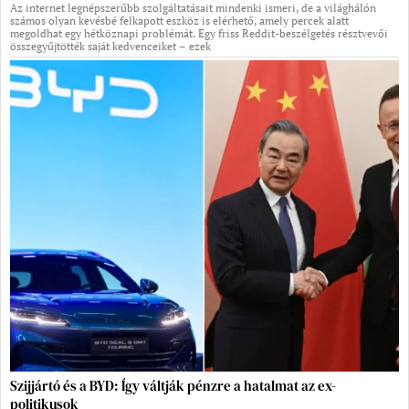
Az internet legnépszerűbb szolgáltatásait mindenki ismeri, de a világhálón
számos olyan kevésbé felkapott eszköz is elérhető, amely percek alatt
megoldhat egy hétköznapi problémát. Egy friss Reddit-beszélgetés résztvevői
összegyűjtötték saját kedvenceiket – ezek
Szijjártó és a BYD: Így váltják pénzre a hatalmat az ex-
politikusok