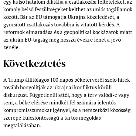
egy külső hatalom diktálja a csatlakozási feltételeket, az
komoly belső feszültségeket kelthet az uniós tagállamok
között. Bár az EU támogatja Ukrajna közeledését, a
gyorsított csatlakozás továbbra is vitatott kérdés. A
reformok elmaradása és a geopolitikai kockázatok miatt
az ukrán EU-tagság még hosszú évekre lehet a jövő
zenéje.
Következtetés
A Trump állítólagos 100 napos béketervéről szóló hírek
tovább bonyolítják az ukrajnai konfliktus körüli
diskurzust. Függetlenül attól, hogy a terv valódi-e vagy
sem, a béke elérése mindkét fél számára jelentős
kompromisszumokat igényel, és a nemzetközi közösség
szerepe kulcsfontosságú a tartós megoldás
megtalálásában.