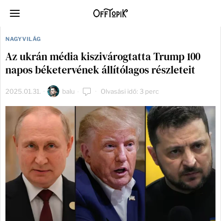
NAGYVILÁG
Az ukrán média kiszivárogtatta Trump 100
napos béketervének állítólagos részleteit
2025.01.31.
balu
Olvasási idő: 3 perc