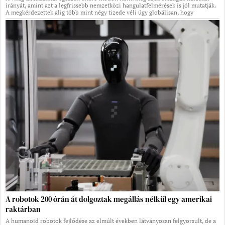
irányát, amint azt a legfrissebb nemzetközi hangulatfelmérések is jól mutatják.
A megkérdezettek alig több mint négy tizede véli úgy globálisan, hogy
A robotok 200 órán át dolgoztak megállás nélkül egy amerikai
raktárban
A humanoid robotok fejlődése az elmúlt években látványosan felgyorsult, de a