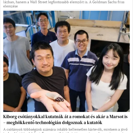
lázban, hanem a Wall Street legfontosabb elemzőit is. A Goldman Sachs friss
elemzése
Kiborg csótányokkal kutatnák át a romokat és akár a Marsot is
– meghökkentő technológián dolgoznak a kutatók
A csótányok többségünk számára inkább kellemetlen kártevők, mintsem a jövő