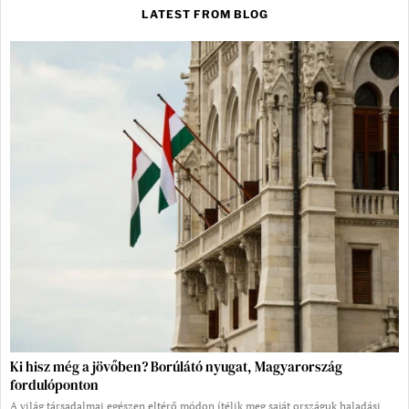
LATEST FROM BLOG
Ki hisz még a jövőben? Borúlátó nyugat, Magyarország
fordulóponton
A világ társadalmai egészen eltérő módon ítélik meg saját országuk haladási