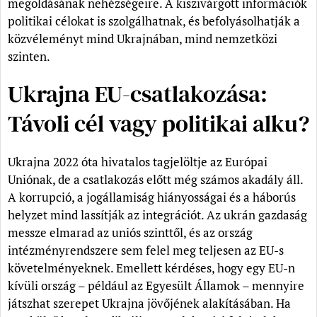
megoldásának nehézségeire. A kiszivárgott információk
politikai célokat is szolgálhatnak, és befolyásolhatják a
közvéleményt mind Ukrajnában, mind nemzetközi
szinten.
Ukrajna EU-csatlakozása:
Távoli cél vagy politikai alku?
Ukrajna 2022 óta hivatalos tagjelöltje az Európai
Uniónak, de a csatlakozás előtt még számos akadály áll.
A korrupció, a jogállamiság hiányosságai és a háborús
helyzet mind lassítják az integrációt. Az ukrán gazdaság
messze elmarad az uniós szinttől, és az ország
intézményrendszere sem felel meg teljesen az EU-s
követelményeknek. Emellett kérdéses, hogy egy EU-n
kívüli ország – például az Egyesült Államok – mennyire
játszhat szerepet Ukrajna jövőjének alakításában. Ha