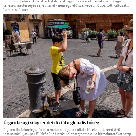
hatalmasat előre. Amerikai kutatóknak ugyanis sikerült létrehozniuk egy
teljesen mesterséges sejtet, amely nem egy élő szervezet módosított változata,
hanem szó szerint a
Új gazdasági világrendet diktál a globális hőség
A globális felmelegedés és a meteorológusok által előrejelzett, rendkívüli
intenzitású „szuper El Niño” időjárási jelenség nemcsak a klímakutatókat tartja