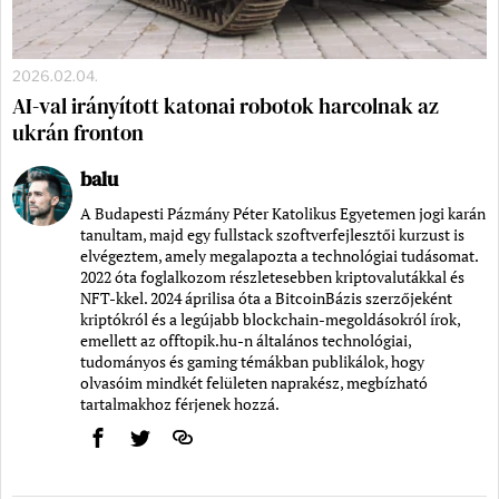
2026.02.04.
AI-val irányított katonai robotok harcolnak az
ukrán fronton
balu
A Budapesti Pázmány Péter Katolikus Egyetemen jogi karán
tanultam, majd egy fullstack szoftverfejlesztői kurzust is
elvégeztem, amely megalapozta a technológiai tudásomat.
2022 óta foglalkozom részletesebben kriptovalutákkal és
NFT-kkel. 2024 áprilisa óta a BitcoinBázis szerzőjeként
kriptókról és a legújabb blockchain-megoldásokról írok,
emellett az offtopik.hu-n általános technológiai,
tudományos és gaming témákban publikálok, hogy
olvasóim mindkét felületen naprakész, megbízható
tartalmakhoz férjenek hozzá.