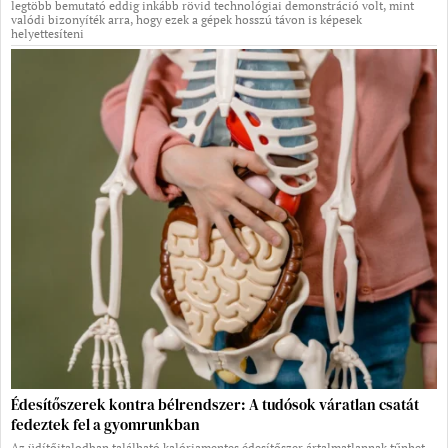
legtöbb bemutató eddig inkább rövid technológiai demonstráció volt, mint
valódi bizonyíték arra, hogy ezek a gépek hosszú távon is képesek
helyettesíteni
Édesítőszerek kontra bélrendszer: A tudósok váratlan csatát
fedeztek fel a gyomrunkban
Az üdítőitalodban található kalóriamentes édesítőszer ártalmatlannak tűnhet,