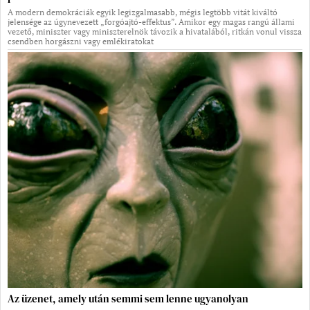
A modern demokráciák egyik legizgalmasabb, mégis legtöbb vitát kiváltó
jelensége az úgynevezett „forgóajtó-effektus”. Amikor egy magas rangú állami
vezető, miniszter vagy miniszterelnök távozik a hivatalából, ritkán vonul vissza
csendben horgászni vagy emlékiratokat
Az üzenet, amely után semmi sem lenne ugyanolyan