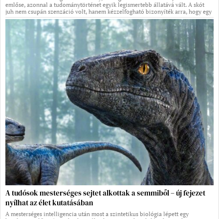
emlőse, azonnal a tudománytörténet egyik legismertebb állatává vált. A skót
juh nem csupán szenzáció volt, hanem kézzelfogható bizonyíték arra, hogy egy
A tudósok mesterséges sejtet alkottak a semmiből – új fejezet
nyílhat az élet kutatásában
A mesterséges intelligencia után most a szintetikus biológia lépett egy