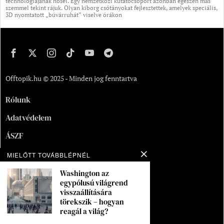
technológiájának hősei. Egy nemzetközi kutatócsoport azonban egészen más
szemmel tekint rájuk. Olyan kiborg csótányokat fejlesztettek, amelyek speciális,
3D nyomtatott „búvárruhát” viselve órákon
Offtopik.hu © 2025 - Minden jog fenntartva
Rólunk
Adatvédelem
ÁSZF
Kapcsolat
MIELŐTT TOVÁBBLÉPNÉL
Washington az
Oldaltérkép
egypólusú világrend
visszaállítására
Segítség
törekszik – hogyan
Munka
reagál a világ?