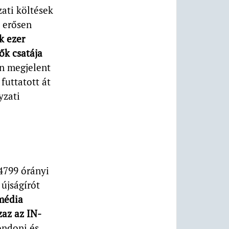
ati költések
n erősen
k ezer
tők csatája
n megjelent
 futtatott át
yzati
4799 órányi
 újságírót
média
zaz az IN-
londoni és