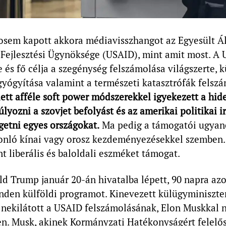
osem kapott akkora médiavisszhangot az Egyesült Á
Fejlesztési Ügynöksége (USAID), mint amit most. A
re és fő célja a szegénység felszámolása világszerte, 
yógyítása valamint a természeti katasztrófák felszá
ett afféle soft power módszerekkel igyekezett a hi
úlyozni a szovjet befolyást és az amerikai politikai 
lgetni egyes országokat.
Ma pedig a támogatói ugyane
onló kínai vagy orosz kezdeményezésekkel szemben.
int liberális és baloldali eszméket támogat.
d Trump január 20-án hivatalba lépett, 90 napra az
inden külföldi programot. Kinevezett külügyminiszt
 nekilátott a USAID felszámolásának, Elon Muskkal 
en. Musk, akinek Kormányzati Hatékonyságért felelő