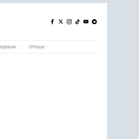
Rejtélyek
Offbeat