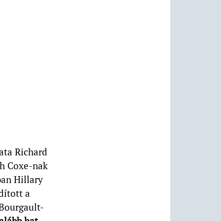
ata Richard
nch Coxe-nak
an Hillary
dított a
 Bourgault-
alább hat,