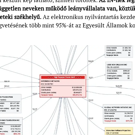
üggetlen neveken működő leányvállalata van, köztü
eteki székhelyű.
Az elektronikus nyilvántartás kezde
égvetésének több mint 95%-át az Egyesült Államok 