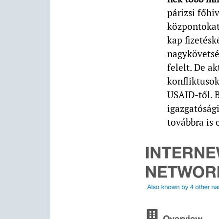
párizsi főhi
központokat.
kap fizetésk
nagykövetség
felelt. De a
konfliktusok
USAID-től. B
igazgatósági
továbbra is 