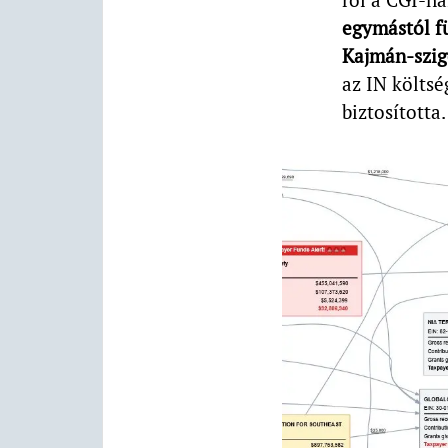
egymástól f
Kajmán-szig
az IN költs
biztosította.