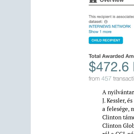
A nyilvántar
J. Kessler, 
a felesége,
Clinton támo
Clinton Glob
ról a CGI-ná