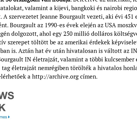
vatalokat, valamint a kijevi, bangkoki és nairobi regi
 A szervezetet Jeanne Bourgault vezeti, aki évi 451 e
ént. Bourgault az 1990-es évek elején az USA moszkv
én dolgozott, ahol egy 250 millió dolláros költségv
ktív szerepet töltött be az amerikai érdekek képvisel
ban is. Aztán hat év után hivatalosan is váltott az I
ourgault IN életrajzát, valamint a többi kulcsember 
 tag életrajzát nemrégiben törölték a hivatalos honl
elérhetőek a http://archive.org címen.