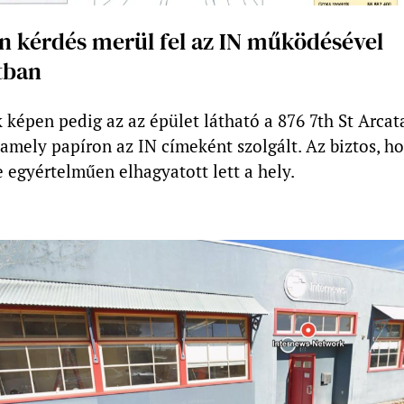
n kérdés merül fel az IN működésével
tban
k képen pedig az az épület látható a 876 7th St Arcat
amely papíron az IN címeként szolgált. Az biztos, h
 egyértelműen elhagyatott lett a hely.