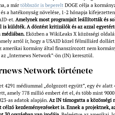
ma, a már
többször is beperelt
DOGE célja a kormányz
és a hatékonyság növelése, 1-2 hónapja kifejezette
AID-et.
Amelynek most programjait leállították és so
l is küldték. A döntést kritizálók és az azzal egyetér
a médiában.
Eközben a WikiLeaks X közösségi oldalá
 amely arról ír, hogy a USAID közel félmilliárd dollárt
az amerikai kormány által finanszírozott nem kormán
 az „Internews Network”-ön (IN) keresztül.
ernews Network története
et 4291 médiummal „dolgozott együtt”, egy év alatt 
ett, amely 778 millió embert ért el, és több mint 9000
023-as adatok alapján.
Az IN támogatta a közösségi 
 célzó kezdeményezéseket is. Ennek a projektnek, a
nt 30 országban van irodája
. Beleértve az amerikai, 