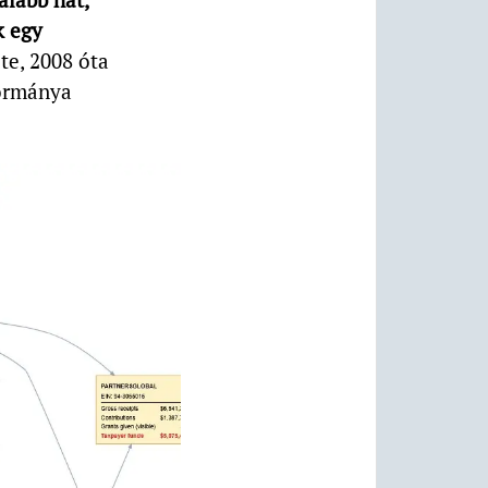
k egy
te, 2008 óta
kormánya