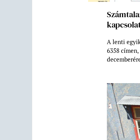
Számtala
kapcsola
A lenti egyi
6358 címen, 
decemberére