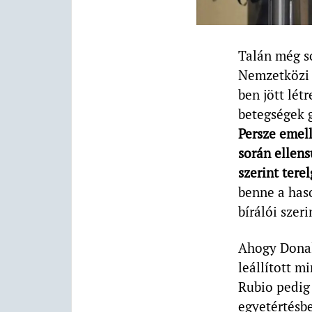
Talán még s
Nemzetközi 
ben jött lét
betegségek g
Persze emell
során ellens
szerint tere
benne a has
bírálói szer
Ahogy Donal
leállított m
Rubio pedig
egyetértésb