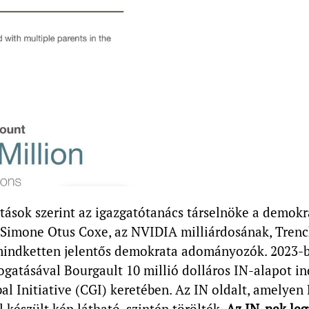
tások szerint az igazgatótanács társelnöke a demokr
és Simone Otus Coxe, az NVIDIA milliárdosának, Tre
 mindketten jelentős demokrata adományozók. 2023-b
gatásával Bourgault 10 millió dolláros IN-alapot in
al Initiative (CGI) keretében. Az IN oldalt, amelyen
l készült kép látható, szintén törölték.
Az IN-nek leg