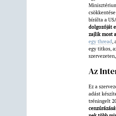
Minisztériu
csökkentése 
bírálta a US
dolgozóját e
zajlik most 
egy thread
,
egy titkos, 
szervezeten,
Az Int
Ez a szervez
adást készít
tréningelt 2
cenzúrázását
nek több mi