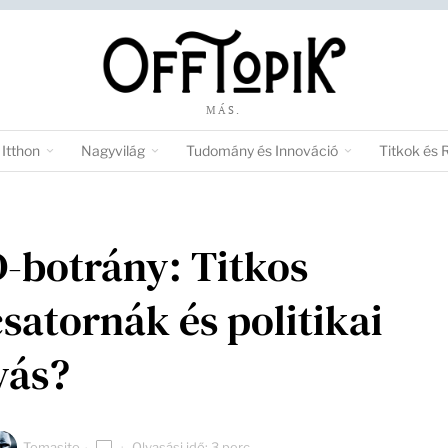
MÁS.
Itthon
Nagyvilág
Tudomány és Innováció
Titkok és 
-botrány: Titkos
satornák és politikai
yás?
Tomasito
Olvasási idő: 3 perc