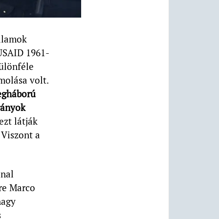
llamok
 USAID 1961-
különféle
molása volt.
degháború
irányok
zt látják
 Viszont a
onal
ere Marco
nagy
s