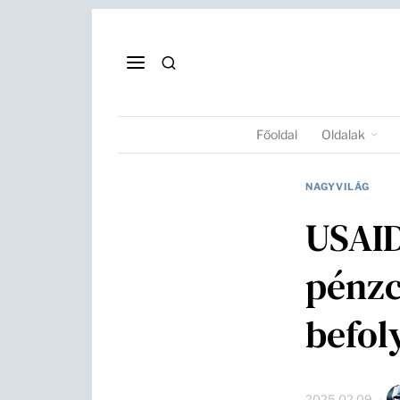
Főoldal
Oldalak
NAGYVILÁG
USAID
pénzc
befol
2025.02.09.