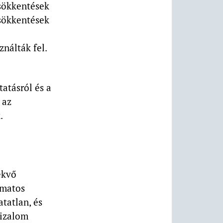
csökkentések
csökkentések
nálták fel.
atásról és a
 az
.
ekvő
amatos
tatlan, és
bizalom