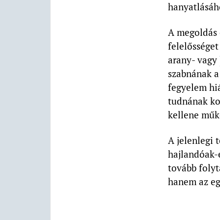
hanyatlásáh
A megoldás e
felelősséget
arany- vagy
szabnának a
fegyelem hi
tudnának kor
kellene műkö
A jelenlegi 
hajlandóak-
tovább folyt
hanem az eg