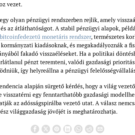
oz vezet.
gy olyan pénzügyi rendszerben rejlik, amely visszaál
 és az átláthatóságot. A stabil pénzügyi alapok, péld
bitcoinfedezetű monetáris rendszer
, természetes kor
 kormányzati kiadásoknak, és megakadályoznák a fis
ányából fakadó visszaéléseket. Ha a politikai dönté
látlanul pénzt teremteni, valódi gazdasági priorit
dniük, így helyreállna a pénzügyi felelősségvállalás
tendencia alapján sürgető kérdés, hogy a világ vezet
e visszatérni egy fenntarthatóbb gazdasági modellhe
atják az adósságspirálba vezető utat. A válasz nemc
ész világgazdaság jövőjét is meghatározhatja.