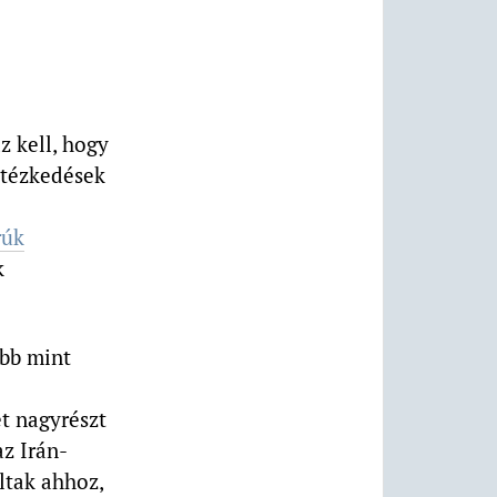
 kell, hogy
ntézkedések
rúk
k
öbb mint
et nagyrészt
z Irán-
ltak ahhoz,