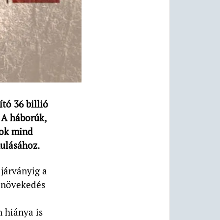
tó 36 billió
 A háborúk,
mok mind
kulásához.
járványig a
ű növekedés
 hiánya is