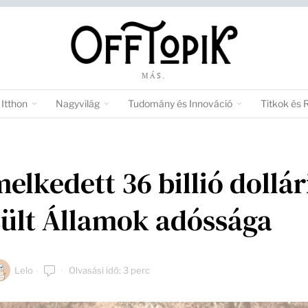
MÁS.
Itthon
Nagyvilág
Tudomány és Innováció
Titkok és 
elkedett 36 billió dollár
ült Államok adóssága
Lelo
Olvasási idő: 3 perc