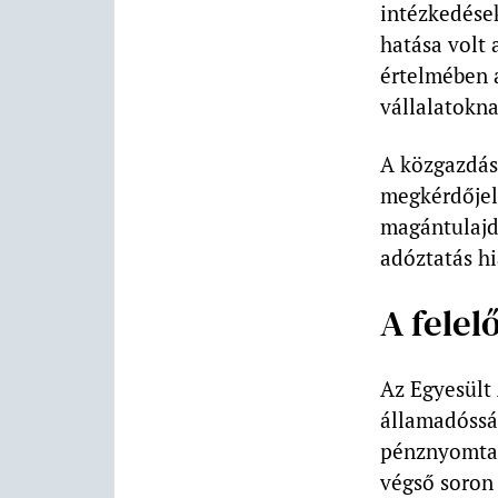
intézkedések
hatása volt 
értelmében 
vállalatokna
A közgazdás
megkérdőjele
magántulajd
adóztatás h
A felel
Az Egyesült
államadósság
pénznyomtatá
végső soron 