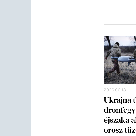
2026.06.18.
Ukrajna 
drónfegy
éjszaka a
orosz tüz