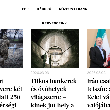
FED
HÁBORÚ
KÖZPONTI BANK
KEDVENCEINK:
2026.03.03.
2026.03.02.
új
Titkos bunkerek
Irán csa
vere két
és óvóhelyek
felszín:
latt 250
világszerte –
Kelet vá
érségi
kinek jut hely a
valójáb