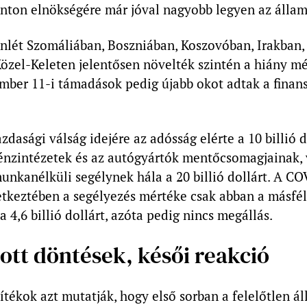
linton elnökségére már jóval nagyobb legyen az álla
enlét Szomáliában, Boszniában, Koszovóban, Irakban, 
özel-Keleten jelentősen növelték szintén a hiány mé
mber 11-i támadások pedig újabb okot adtak a finan
zdasági válság idejére az adósság elérte a 10 billió d
pénzintézetek és az autógyártók mentőcsomagjainak, 
unkanélküli segélynek hála a 20 billió dollárt. A C
etkeztében a segélyezés mértéke csak abban a másfé
 4,6 billió dollárt, azóta pedig nincs megállás.
ott döntések, késői reakció
ítékok azt mutatják, hogy első sorban a felelőtlen ál