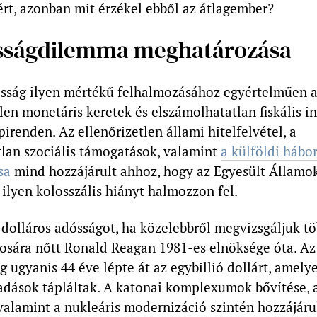
rt, azonban mit érzékel ebből az átlagember?
sságdilemma meghatározása
sság ilyen mértékű felhalmozásához egyértelműen az
en monetáris keretek és elszámolhatatlan fiskális i
irenden. Az ellenőrizetlen állami hitelfelvétel, a
tlan szociális támogatások, valamint
a külföldi hábo
sa
mind hozzájárult ahhoz, hogy az Egyesült Államo
ilyen kolosszális hiányt halmozzon fel.
ó dolláros adósságot, ha közelebbről megvizsgáljuk t
osára nőtt Ronald Reagan 1981-es elnöksége óta. Az
 ugyanis 44 éve lépte át az egybillió dollárt, amely
adások tápláltak. A katonai komplexumok bővítése, a
valamint a nukleáris modernizáció szintén hozzájáru