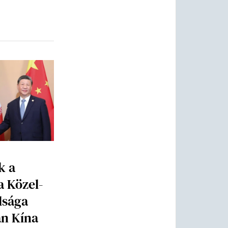
k a
 a Közel-
lsága
an Kína