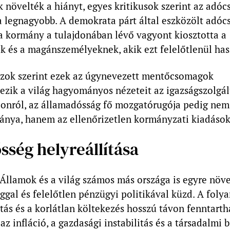
 növelték a hiányt, egyes kritikusok szerint az adó
a legnagyobb. A demokrata párt által eszközölt adó
a kormány a tulajdonában lévő vagyont kiosztotta a
k és a magánszemélyeknek, akik ezt felelőtlenül hasz
zok szerint ezek az úgynevezett mentőcsomagok
zik a világ hagyományos nézeteit az igazságszolgált
onról, az államadósság fő mozgatórugója pedig nem
iánya, hanem az ellenőrizetlen kormányzati kiadások
ősség helyreállítása
 Államok és a világ számos más országa is egyre növ
gal és felelőtlen pénzügyi politikával küzd. A foly
s és a korlátlan költekezés hosszú távon fenntartha
az infláció, a gazdasági instabilitás és a társadalmi 