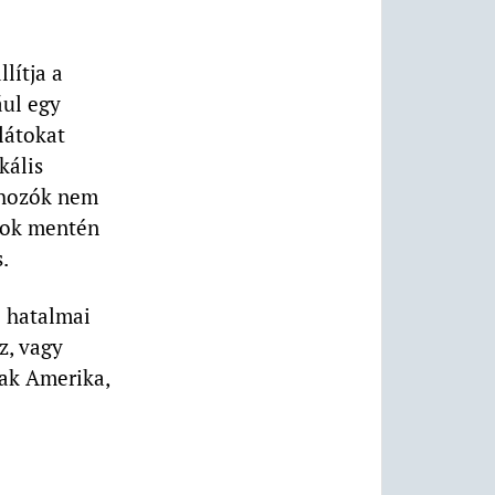
lítja a
ául egy
látokat
kális
shozók nem
ások mentén
.
ő hatalmai
z, vagy
sak Amerika,