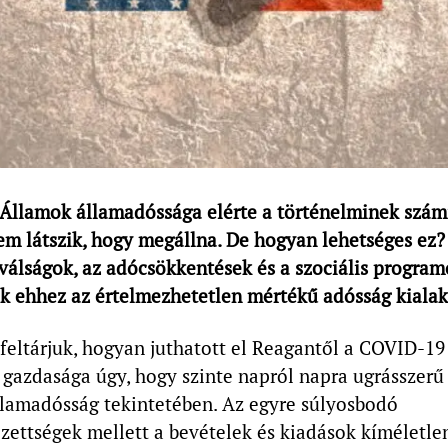
Államok államadóssága elérte a történelminek számí
nem látszik, hogy megállna. De hogyan lehetséges ez?
 válságok, az adócsökkentések és a szociális progra
ak ehhez az értelmezhetetlen mértékű adósság kiala
eltárjuk, hogyan juthatott el Reagantől a COVID-19 
ő gazdasága úgy, hogy szinte napról napra ugrásszer
államadósság tekintetében. Az egyre súlyosbodó
ettségek mellett a bevételek és kiadások kíméletlen