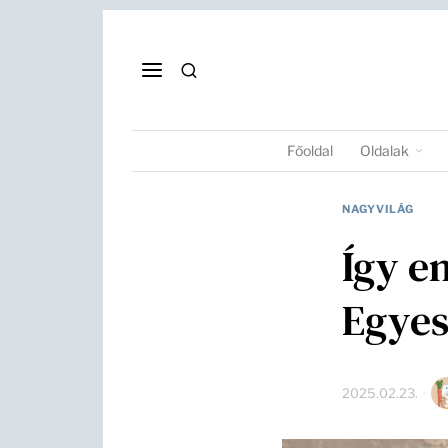
Főoldal
Oldalak
NAGYVILÁG
Így em
Egyes
2025.02.23.