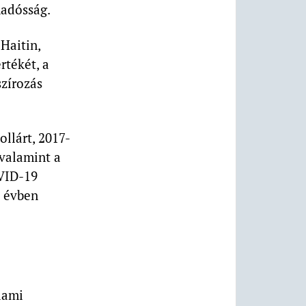
madósság.
Haitin,
rtékét, a
szírozás
ollárt, 2017-
valamint a
OVID-19
l évben
lami