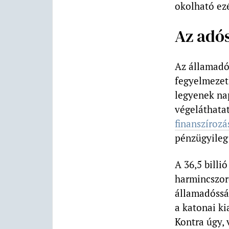
okolható ezé
Az adó
Az államadó
fegyelmezetl
legyenek nap
végeláthata
finanszírozá
pénzügyileg 
A 36,5 billi
harmincszor
államadósság
a katonai ki
Kontra úgy, 