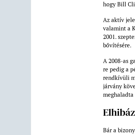
hogy Bill C
Az aktív jel
valamint a K
2001. szepte
bővítésére.
A 2008-as ga
re pedig a 
rendkívüli m
járvány köv
meghaladta a
Elhibáz
Bár a bizony