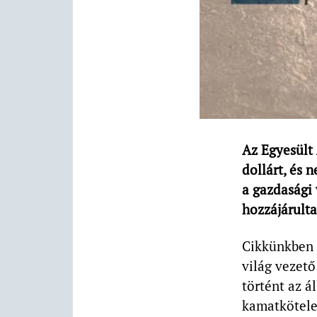
Az Egyesült 
dollárt, és 
a gazdasági
hozzájárult
Cikkünkben f
világ vezet
történt az 
kamatkötelez