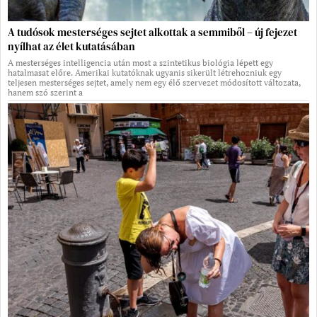
A tudósok mesterséges sejtet alkottak a semmiből – új fejezet
nyílhat az élet kutatásában
A mesterséges intelligencia után most a szintetikus biológia lépett egy
hatalmasat előre. Amerikai kutatóknak ugyanis sikerült létrehozniuk egy
teljesen mesterséges sejtet, amely nem egy élő szervezet módosított változata,
hanem szó szerint a