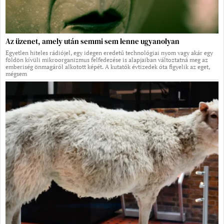
Az üzenet, amely után semmi sem lenne ugyanolyan
Egyetlen hiteles rádiójel, egy idegen eredetű technológiai nyom vagy akár egy
földön kívüli mikroorganizmus felfedezése is alapjaiban változtatná meg az
emberiség önmagáról alkotott képét. A kutatók évtizedek óta figyelik az eget,
mégsem