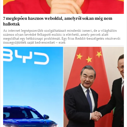
7 meglepően hasznos weboldal, amelyről sokan még nem
hallottak
Az internet legnépszerűbb szolgáltatásait mindenki ismeri, de a világhálón
számos olyan kevésbé felkapott eszköz is elérhető, amely percek alatt
megoldhat egy hétköznapi problémát. Egy friss Reddit-beszélgetés résztvevői
összegyűjtötték saját kedvenceiket – ezek