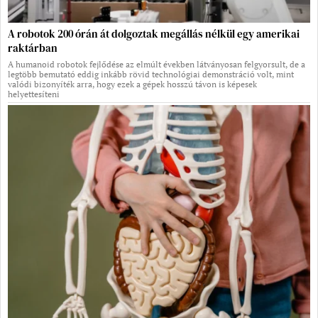
A robotok 200 órán át dolgoztak megállás nélkül egy amerikai
raktárban
A humanoid robotok fejlődése az elmúlt években látványosan felgyorsult, de a
legtöbb bemutató eddig inkább rövid technológiai demonstráció volt, mint
valódi bizonyíték arra, hogy ezek a gépek hosszú távon is képesek
helyettesíteni