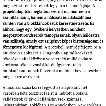
megosztott rendszereinek legyen a technológiája.
A
projektalapítók meglátása szerint ma már nem a
számítási szint, hanem a hálózati és adatszállítási
szinten van a blokkláncok szűk keresztmetszete. És
ahhoz, hogy egy jövőbeni helyzetben mindent
megosztott rendszerek támogassanak, olyan hálózatra
van szükség, amely ezt az igényt képes biztonságosan és
tömegesen kielégíteni.
A protokoll nemrég fejezte be a
Multicoin Capital és a Dragonfly Capital kockázati
tőkecégek által közösen vezetett 28 millió dolláros
kockázatitőke bevonási körét. Így most több
munkatársat tudnak felvenni a mainnet bevezetéséhez
még ebben az évben.
A finanszírozási körrel együtt az alapítvány hét
városban béta tesztnet fázist is indított a Solana
validátorok és távoli eljáráshívások számára.
Szingapúrban, Tokióban, Los Angelesben, New Yorkban,