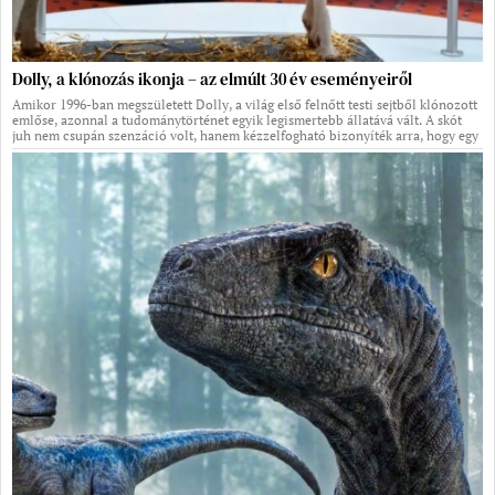
Dolly, a klónozás ikonja – az elmúlt 30 év eseményeiről
Amikor 1996-ban megszületett Dolly, a világ első felnőtt testi sejtből klónozott
emlőse, azonnal a tudománytörténet egyik legismertebb állatává vált. A skót
juh nem csupán szenzáció volt, hanem kézzelfogható bizonyíték arra, hogy egy