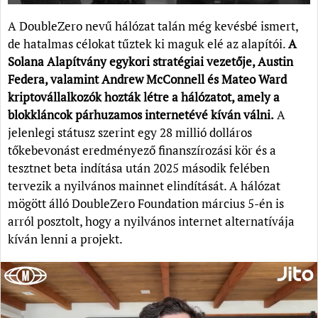
A DoubleZero nevű hálózat talán még kevésbé ismert,
de hatalmas célokat tűztek ki maguk elé az alapítói.
A
Solana Alapítvány egykori stratégiai vezetője, Austin
Federa, valamint Andrew McConnell és Mateo Ward
kriptovállalkozók hozták létre a hálózatot, amely a
blokkláncok párhuzamos internetévé kíván válni.
A
jelenlegi státusz szerint egy 28 millió dolláros
tőkebevonást eredményező finanszírozási kör és a
tesztnet beta indítása után 2025 második felében
tervezik a nyilvános mainnet elindítását. A hálózat
mögött álló DoubleZero Foundation március 5-én is
arról posztolt, hogy a nyilvános internet alternatívája
kíván lenni a projekt.