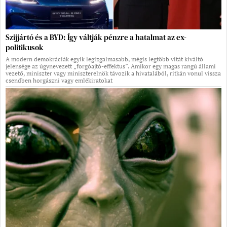
Szijjártó és a BYD: Így váltják pénzre a hatalmat az ex-
politikusok
A modern demokráciák egyik legizgalmasabb, mégis legtöbb vitát kiváltó
jelensége az úgynevezett „forgóajtó-effektus”. Amikor egy magas rangú állami
vezető, miniszter vagy miniszterelnök távozik a hivatalából, ritkán vonul vissza
csendben horgászni vagy emlékiratokat