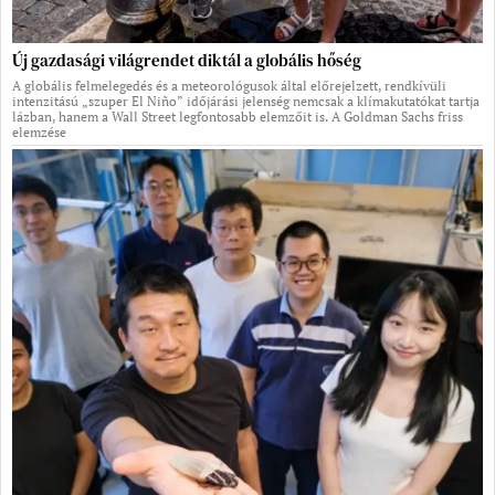
Új gazdasági világrendet diktál a globális hőség
A globális felmelegedés és a meteorológusok által előrejelzett, rendkívüli
intenzitású „szuper El Niño” időjárási jelenség nemcsak a klímakutatókat tartja
lázban, hanem a Wall Street legfontosabb elemzőit is. A Goldman Sachs friss
elemzése