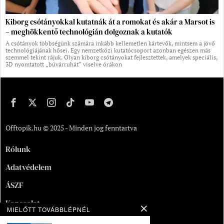
Kiborg csótányokkal kutatnák át a romokat és akár a Marsot is
– meghökkentő technológián dolgoznak a kutatók
A csótányok többségünk számára inkább kellemetlen kártevők, mintsem a jövő
technológiájának hősei. Egy nemzetközi kutatócsoport azonban egészen más
szemmel tekint rájuk. Olyan kiborg csótányokat fejlesztettek, amelyek speciális,
3D nyomtatott „búvárruhát” viselve órákon
Offtopik.hu © 2025 - Minden jog fenntartva
Rólunk
Adatvédelem
ÁSZF
Kapcsolat
MIELŐTT TOVÁBBLÉPNÉL