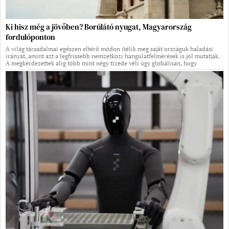
Ki hisz még a jövőben? Borúlátó nyugat, Magyarország
fordulóponton
A világ társadalmai egészen eltérő módon ítélik meg saját országuk haladási
irányát, amint azt a legfrissebb nemzetközi hangulatfelmérések is jól mutatják.
A megkérdezettek alig több mint négy tizede véli úgy globálisan, hogy