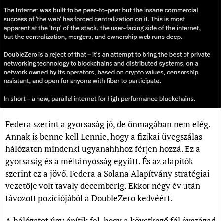
Federa szerint a gyorsaság jó, de önmagában nem elég.
Annak is benne kell Lennie, hogy a fizikai üvegszálas
hálózaton mindenki ugyanahhhoz férjen hozzá. Ez a
gyorsaság és a méltányosság együtt. És az alapítók
szerint ez a jövő. Federa a Solana Alapítvány stratégiai
vezetője volt tavaly decemberig. Ekkor négy év után
távozott pozíciójából a DoubleZero kedvéért.
A hálózatot úgy építik fel, hogy a következő fél évszázad