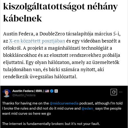
kiszolgáltatottságot néhány
kábelnek
Austin Federa, a DoubleZero társalapítója március 5-i,
az
X-en közzétett posztjában
és egy videóban beszélt a
célokról. A projekt a magánhálózati technológiát a
blokkláncokhoz és az elosztott rendszerekhez próbálja
eljuttatni. Egy olyan hálózaton, amely az üzemeltetők
tulajdonában van, és bárki számára nyitott, aki
rendelkezik üvegszálas hálózattal.