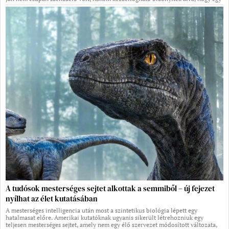
A tudósok mesterséges sejtet alkottak a semmiből – új fejezet
nyílhat az élet kutatásában
A mesterséges intelligencia után most a szintetikus biológia lépett egy
hatalmasat előre. Amerikai kutatóknak ugyanis sikerült létrehozniuk egy
teljesen mesterséges sejtet, amely nem egy élő szervezet módosított változata,