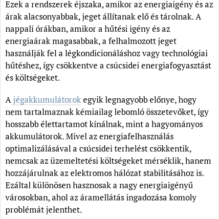
Ezek a rendszerek éjszaka, amikor az energiaigény és az
árak alacsonyabbak, jeget állítanak elő és tárolnak. A
nappali órákban, amikor a hűtési igény és az
energiaárak magasabbak, a felhalmozott jeget
használják fel a légkondicionáláshoz vagy technológiai
hűtéshez, így csökkentve a csúcsidei energiafogyasztást
és költségeket.
A
jégakkumulátorok
egyik legnagyobb előnye, hogy
nem tartalmaznak kémiailag lebomló összetevőket, így
hosszabb élettartamot kínálnak, mint a hagyományos
akkumulátorok. Mivel az energiafelhasználás
optimalizálásával a csúcsidei terhelést csökkentik,
nemcsak az üzemeltetési költségeket mérséklik, hanem
hozzájárulnak az elektromos hálózat stabilitásához is.
Ezáltal különösen hasznosak a nagy energiaigényű
városokban, ahol az áramellátás ingadozása komoly
problémát jelenthet.