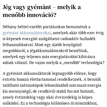
Jég vagy gyémánt – melyik a
menőbb innováció?
Néhány héttel ezelőtt portálunkon bemutattuk a
gyémánt akkumulátorokat
, amelyek akár több ezer évig
is képesek energiát szolgáltatni radioaktív hulladék
felhasználásával. Most egy újabb lenyűgöző
megoldásról, a jégakkumulátorokról beszélünk,
amelyek egy teljesen más energiatárolási kihívásra
adnak választ. De vajon melyik a „menőbb” technológia?
A gyémánt akkumulátorok legnagyobb előnye, hogy
extrém hosszú élettartammal rendelkeznek. A bennük
található szénizotópok lebomlásából származó energia
kis mennyiségű, de rendkívül stabil forrást biztosít,
amely évtizedekig vagy akár évezredekig is képes
működni. Ez a technológia különösen űrmissziókhoz,