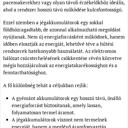
pacemakerekhez vagy olyan távoli érzékelőkhöz ideális,
ahol a rendszer hosszú távú működése kulcsfontosságú.
Ezzel szemben a jégakkumulátorok egy sokkal
földhözragadtabb, de azonnal alkalmazható megoldást
nyújtanak. Nem új energiaforrásként működnek, hanem
időben elosztják az energiát, lehetővé téve a hűtési
rendszerek hatékonyabb használatát. Az elektromos
hálózat csúcsterhelésének csökkentése révén közvetve
mégis hozzájárulnak az energiatakarékossághoz és a
fenntarthatósághoz.
A fő különbség tehát a céljukban rejlik:
A gyémánt akkumulátorok egy hosszú távú, önálló
energiaforrást biztosítanak, amely lassan,
folyamatosan termel áramot.
A jégakkumulátorok viszont nem termelnek
energiát, hanem a meglévő áramfogyasztás