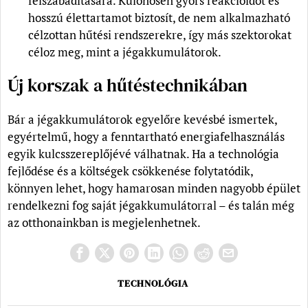
felszabadítására. Különösen gyors reakcióidőt és
hosszú élettartamot biztosít, de nem alkalmazható
célzottan hűtési rendszerekre, így más szektorokat
céloz meg, mint a jégakkumulátorok.
Új korszak a hűtéstechnikában
Bár a jégakkumulátorok egyelőre kevésbé ismertek,
egyértelmű, hogy a fenntartható energiafelhasználás
egyik kulcsszereplőjévé válhatnak. Ha a technológia
fejlődése és a költségek csökkenése folytatódik,
könnyen lehet, hogy hamarosan minden nagyobb épület
rendelkezni fog saját jégakkumulátorral – és talán még
az otthonainkban is megjelenhetnek.
TECHNOLÓGIA