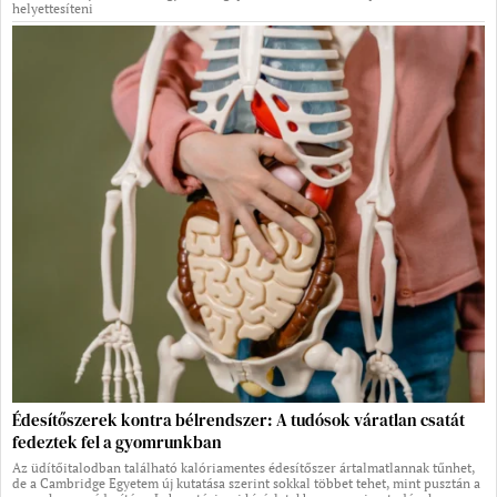
helyettesíteni
Édesítőszerek kontra bélrendszer: A tudósok váratlan csatát
fedeztek fel a gyomrunkban
Az üdítőitalodban található kalóriamentes édesítőszer ártalmatlannak tűnhet,
de a Cambridge Egyetem új kutatása szerint sokkal többet tehet, mint pusztán a