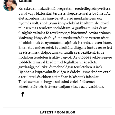
katilan
Kereskedelmi akadémián végeztem, eredetileg könyveléssel,
banki vagy biztosítási területen képzeltem el a jövőmet. Az
élet azonban más irányba vitt: első munkahelyem egy
nyomda volt, ahol ugyan könyvelőként kezdtem, de idővel
teljesen más területre sodródtam. A grafikai munka és az
újságírás váltak a fő tevékenységi köreimmé. Azóta számos
kiadvány, könyv és folyóirat szerkesztésében vettem részt,
híroldalaknak és nyomtatott sajtónak is rendszeresen írtam.
Emellett a művészetek és a kultúra világa is fontos része lett
az életemnek, dolgoztam kulturális szervezőként, és az
irodalom területén is aktív vagyok. Az utóbbi években egyre
többféle témával kezdtem el foglalkozni: közéleti,
gazdasági, politikai és technológiai területeken is írok.
Újabban a kriptovaluták világa is érdekel, ismerkedem ezzel
a területtel, és ebben a témában is készítek írásokat.
Törekszem arra, hogy a sokszínű érdeklődésemet
közérthetően és értékesen adjam vissza az olvasóknak.
LATEST FROM BLOG