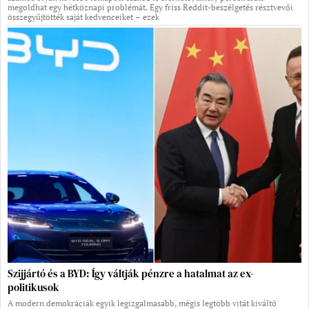
megoldhat egy hétköznapi problémát. Egy friss Reddit-beszélgetés résztvevői
összegyűjtötték saját kedvenceiket – ezek
Szijjártó és a BYD: Így váltják pénzre a hatalmat az ex-
politikusok
A modern demokráciák egyik legizgalmasabb, mégis legtöbb vitát kiváltó