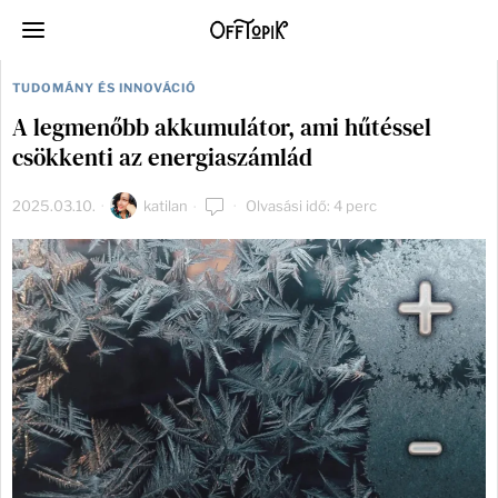
TUDOMÁNY ÉS INNOVÁCIÓ
A legmenőbb akkumulátor, ami hűtéssel
csökkenti az energiaszámlád
2025.03.10.
katilan
Olvasási idő: 4 perc