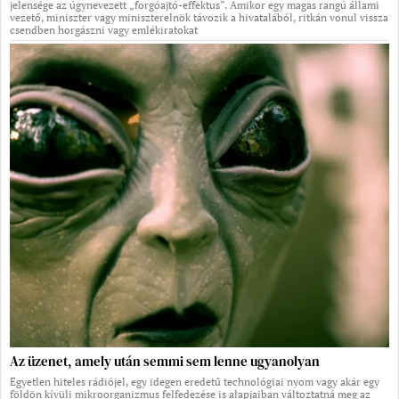
jelensége az úgynevezett „forgóajtó-effektus”. Amikor egy magas rangú állami
vezető, miniszter vagy miniszterelnök távozik a hivatalából, ritkán vonul vissza
csendben horgászni vagy emlékiratokat
Az üzenet, amely után semmi sem lenne ugyanolyan
Egyetlen hiteles rádiójel, egy idegen eredetű technológiai nyom vagy akár egy
földön kívüli mikroorganizmus felfedezése is alapjaiban változtatná meg az