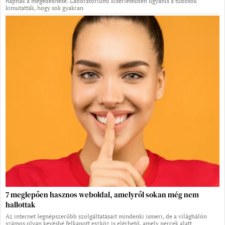
napnak a megédesítése. Laboratóriumi kísérletekben ugyanis a tudósok
kimutatták, hogy sok gyakran
7 meglepően hasznos weboldal, amelyről sokan még nem
hallottak
Az internet legnépszerűbb szolgáltatásait mindenki ismeri, de a világhálón
számos olyan kevésbé felkapott eszköz is elérhető, amely percek alatt