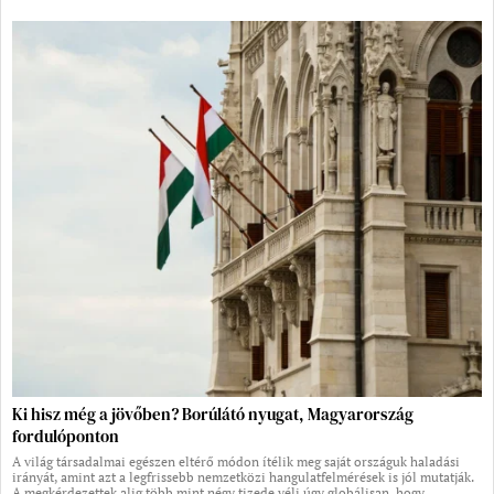
Ki hisz még a jövőben? Borúlátó nyugat, Magyarország
fordulóponton
A világ társadalmai egészen eltérő módon ítélik meg saját országuk haladási
irányát, amint azt a legfrissebb nemzetközi hangulatfelmérések is jól mutatják.
A megkérdezettek alig több mint négy tizede véli úgy globálisan, hogy