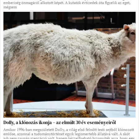
emberiség önmagáról alkotott képét. A kutatók évtizedek óta figyelik az eget,
mégsem
Dolly, a klónozás ikonja – az elmúlt 30 év eseményeiről
Amikor 1996-ban megszületett Dolly, a világ első felnőtt testi sejtből klónozott
emlőse, azonnal a tudománytörténet egyik legismertebb állatává vált. A skót
juh nem csupán szenzáció volt, hanem kézzelfogható bizonyíték arra, hogy egy