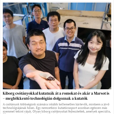
Kiborg csótányokkal kutatnák át a romokat és akár a Marsot is
– meghökkentő technológián dolgoznak a kutatók
A csótányok többségünk számára inkább kellemetlen kártevők, mintsem a jövő
technológiájának hősei. Egy nemzetközi kutatócsoport azonban egészen más
szemmel tekint rájuk. Olyan kiborg csótányokat fejlesztettek, amelyek speciális,