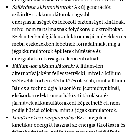
Szilárdtest akkumulátorok:
Az új generációs
szilárdtest akkumulátorok nagyobb
energiasűrűséget és fokozott biztonságot kínálnak,
mivel nem tartalmaznak folyékony elektrolitokat.
Ezek a technológiák az elektromos járművekben és
mobil eszközökben lehetnek forradalmiak, míg a
jégakkumulátorok épületek hűtésére és
energiatakarékosságára koncentrálnak.
Kálium-ion akkumulátorok:
A lítium-ion
alternatívájaként fejlesztették ki, mivel a kálium
szélesebb körben elérhető és olcsóbb, mint a lítium.
Bár ez a technológia hasonló teljesítményt kínál,
elsősorban elektromos hálózati tárolásra és
járművek akkumulátoraként képzelhető el, nem
pedig hűtési célokra, mint a jégakkumulátorok.
Lendkerekes energiatárolás:
Ez a megoldás
kinetikus energiát használ az energia tárolására és