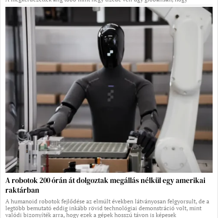
A robotok 200 órán át dolgoztak megállás nélkül egy amerikai
raktárban
A humanoid robotok fejlődése az elmúlt években látványosan felgyorsult, de a
legtöbb bemutató eddig inkább rövid technológiai demonstráció volt, mint
valódi bizonyíték arra, hogy ezek a gépek hosszú távon is képesek