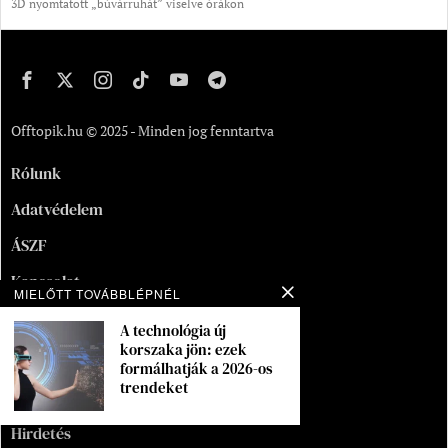
3D nyomtatott „búvárruhát” viselve órákon
Offtopik.hu © 2025 - Minden jog fenntartva
Rólunk
Adatvédelem
ÁSZF
Kapcsolat
MIELŐTT TOVÁBBLÉPNÉL
Oldaltérkép
A technológia új
korszaka jön: ezek
Segítség
formálhatják a 2026-os
trendeket
Munka
Hirdetés