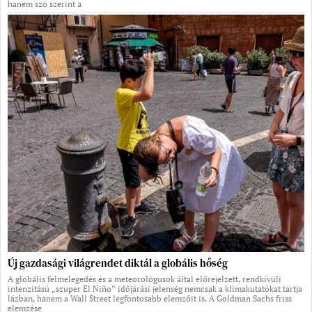
hanem szó szerint a
Új gazdasági világrendet diktál a globális hőség
A globális felmelegedés és a meteorológusok által előrejelzett, rendkívüli
intenzitású „szuper El Niño” időjárási jelenség nemcsak a klímakutatókat tartja
lázban, hanem a Wall Street legfontosabb elemzőit is. A Goldman Sachs friss
elemzése