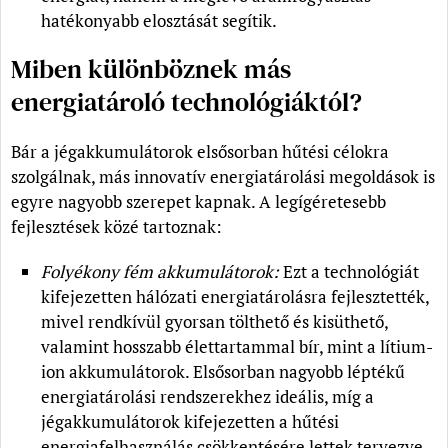
hatékonyabb elosztását segítik.
Miben különböznek más
energiatároló technológiáktól?
Bár a jégakkumulátorok elsősorban hűtési célokra
szolgálnak, más innovatív energiatárolási megoldások is
egyre nagyobb szerepet kapnak. A legígéretesebb
fejlesztések közé tartoznak:
Folyékony fém akkumulátorok:
Ezt a technológiát
kifejezetten hálózati energiatárolásra fejlesztették,
mivel rendkívül gyorsan tölthető és kisüthető,
valamint hosszabb élettartammal bír, mint a lítium-
ion akkumulátorok. Elsősorban nagyobb léptékű
energiatárolási rendszerekhez ideális, míg a
jégakkumulátorok kifejezetten a hűtési
energiafelhasználás csökkentésére lettek tervezve.