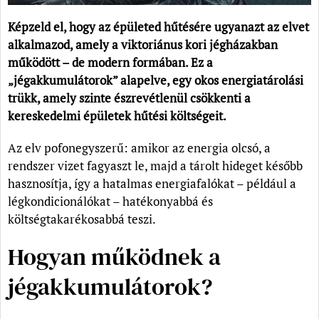
Képzeld el, hogy az épületed hűtésére ugyanazt az elvet
alkalmazod, amely a viktoriánus kori jégházakban
működött – de modern formában. Ez a
„jégakkumulátorok” alapelve, egy okos energiatárolási
trükk, amely szinte észrevétlenül csökkenti a
kereskedelmi épületek hűtési költségeit.
Az elv pofonegyszerű: amikor az energia olcsó, a
rendszer vizet fagyaszt le, majd a tárolt hideget később
hasznosítja, így a hatalmas energiafalókat – például a
légkondicionálókat – hatékonyabbá és
költségtakarékosabbá teszi.
Hogyan működnek a
jégakkumulátorok?