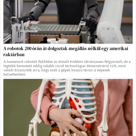
A robotok 200 órán át dolgoztak megállás nélkül egy amerikai
raktárban
A humanoid robotok fejlődése az elmúlt években látványosan felgyorsult, de a
legtöbb bemutató eddig inkább rövid technológiai demonstráció volt, mint
valódi bizonyíték arra, hogy ezek a gépek hosszú távon is képesek
helyettesíteni