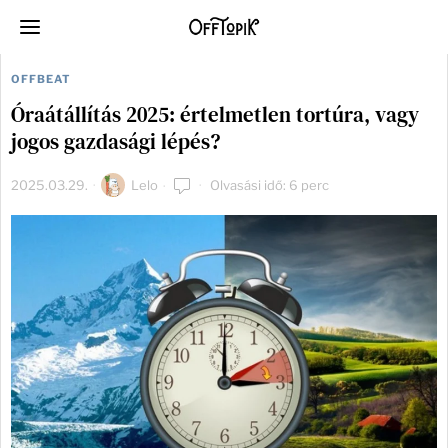
OFFBEAT
Óraátállítás 2025: értelmetlen tortúra, vagy
jogos gazdasági lépés?
2025.03.29.
Lelo
Olvasási idő: 6 perc