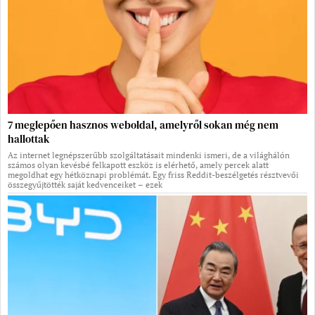
7 meglepően hasznos weboldal, amelyről sokan még nem
hallottak
Az internet legnépszerűbb szolgáltatásait mindenki ismeri, de a világhálón
számos olyan kevésbé felkapott eszköz is elérhető, amely percek alatt
megoldhat egy hétköznapi problémát. Egy friss Reddit-beszélgetés résztvevői
összegyűjtötték saját kedvenceiket – ezek