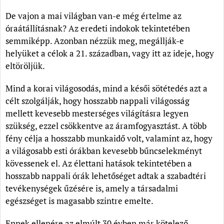
De vajon a mai világban van-e még értelme az
óraátállításnak? Az eredeti indokok tekintetében
semmiképp. Azonban nézzük meg, megállják-e
helyüket a célok a 21. században, vagy itt az ideje, hogy
eltöröljük.
Mind a korai világosodás, mind a késői sötétedés azt a
célt szolgálják, hogy hosszabb nappali világosság
mellett kevesebb mesterséges világításra legyen
szükség, ezzel csökkentve az áramfogyasztást. A több
fény célja a hosszabb munkaidő volt, valamint az, hogy
a világosabb esti órákban kevesebb bűncselekményt
kövessenek el. Az élettani hatások tekintetében a
hosszabb nappali órák lehetőséget adtak a szabadtéri
tevékenységek űzésére is, amely a társadalmi
egészséget is magasabb szintre emelte.
Ennek ellenére az elmúlt 30 évben már kötelező