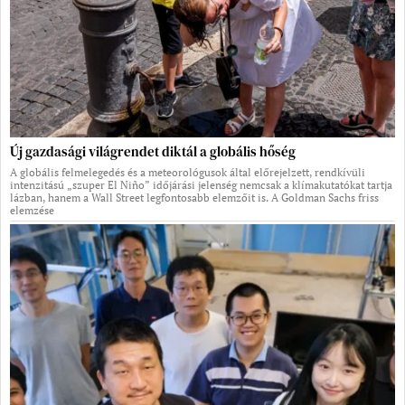
Új gazdasági világrendet diktál a globális hőség
A globális felmelegedés és a meteorológusok által előrejelzett, rendkívüli
intenzitású „szuper El Niño” időjárási jelenség nemcsak a klímakutatókat tartja
lázban, hanem a Wall Street legfontosabb elemzőit is. A Goldman Sachs friss
elemzése