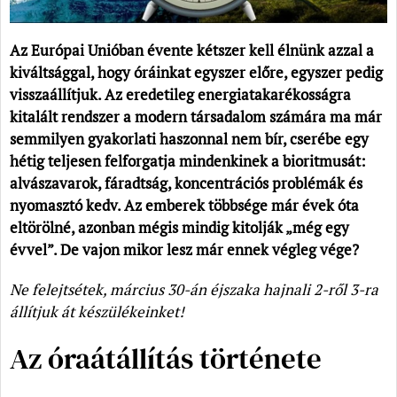
Az Európai Unióban évente kétszer kell élnünk azzal a
kiváltsággal, hogy óráinkat egyszer előre, egyszer pedig
visszaállítjuk. Az eredetileg energiatakarékosságra
kitalált rendszer a modern társadalom számára ma már
semmilyen gyakorlati haszonnal nem bír, cserébe egy
hétig teljesen felforgatja mindenkinek a bioritmusát:
alvászavarok, fáradtság, koncentrációs problémák és
nyomasztó kedv. Az emberek többsége már évek óta
eltörölné, azonban mégis mindig kitolják „még egy
évvel”. De vajon mikor lesz már ennek végleg vége?
Ne felejtsétek, március 30-án éjszaka hajnali 2-ről 3-ra
állítjuk át készülékeinket!
Az óraátállítás története