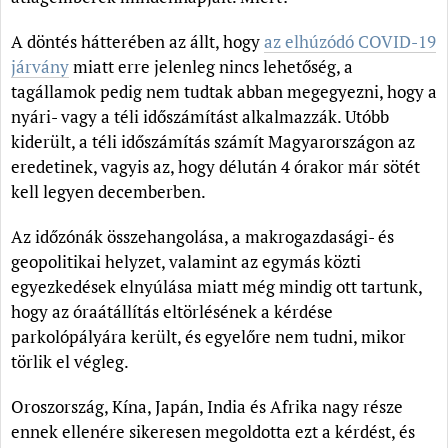
A döntés hátterében az állt, hogy
az elhúzódó COVID-19
járvány
miatt erre jelenleg nincs lehetőség, a
tagállamok pedig nem tudtak abban megegyezni, hogy a
nyári- vagy a téli időszámítást alkalmazzák. Utóbb
kiderült, a téli időszámítás számít Magyarországon az
eredetinek, vagyis az, hogy délután 4 órakor már sötét
kell legyen decemberben.
Az időzónák összehangolása, a makrogazdasági- és
geopolitikai helyzet, valamint az egymás közti
egyezkedések elnyúlása miatt még mindig ott tartunk,
hogy az óraátállítás eltörlésének a kérdése
parkolópályára került, és egyelőre nem tudni, mikor
törlik el végleg.
Oroszország, Kína, Japán, India és Afrika nagy része
ennek ellenére sikeresen megoldotta ezt a kérdést, és