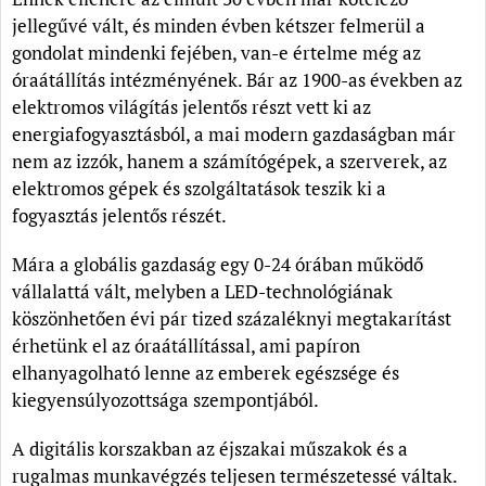
jellegűvé vált, és minden évben kétszer felmerül a
gondolat mindenki fejében, van-e értelme még az
óraátállítás intézményének. Bár az 1900-as években az
elektromos világítás jelentős részt vett ki az
energiafogyasztásból, a mai modern gazdaságban már
nem az izzók, hanem a számítógépek, a szerverek, az
elektromos gépek és szolgáltatások teszik ki a
fogyasztás jelentős részét.
Mára a globális gazdaság egy 0-24 órában működő
vállalattá vált, melyben a LED-technológiának
köszönhetően évi pár tized százaléknyi megtakarítást
érhetünk el az óraátállítással, ami papíron
elhanyagolható lenne az emberek egészsége és
kiegyensúlyozottsága szempontjából.
A digitális korszakban az éjszakai műszakok és a
rugalmas munkavégzés teljesen természetessé váltak.