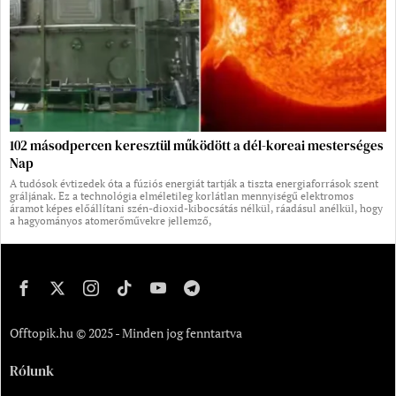
102 másodpercen keresztül működött a dél-koreai mesterséges
Nap
A tudósok évtizedek óta a fúziós energiát tartják a tiszta energiaforrások szent
gráljának. Ez a technológia elméletileg korlátlan mennyiségű elektromos
áramot képes előállítani szén-dioxid-kibocsátás nélkül, ráadásul anélkül, hogy
a hagyományos atomerőművekre jellemző,
Offtopik.hu © 2025 - Minden jog fenntartva
Rólunk