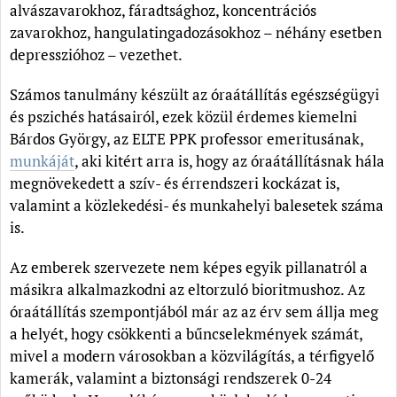
alvászavarokhoz, fáradtsághoz, koncentrációs
zavarokhoz, hangulatingadozásokhoz – néhány esetben
depresszióhoz – vezethet.
Számos tanulmány készült az óraátállítás egészségügyi
és pszichés hatásairól, ezek közül érdemes kiemelni
Bárdos György, az ELTE PPK professor emeritusának,
munkáját
, aki kitért arra is, hogy az óraátállításnak hála
megnövekedett a szív- és érrendszeri kockázat is,
valamint a közlekedési- és munkahelyi balesetek száma
is.
Az emberek szervezete nem képes egyik pillanatról a
másikra alkalmazkodni az eltorzuló bioritmushoz. Az
óraátállítás szempontjából már az az érv sem állja meg
a helyét, hogy csökkenti a bűncselekmények számát,
mivel a modern városokban a közvilágítás, a térfigyelő
kamerák, valamint a biztonsági rendszerek 0-24