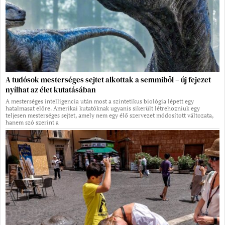
A tudósok mesterséges sejtet alkottak a semmiből – új fejezet
nyílhat az élet kutatásában
A mesterséges intelligencia után most a szintetikus biológia lépett egy
hatalmasat előre. Amerikai kutatóknak ugyanis sikerült létrehozniuk egy
teljesen mesterséges sejtet, amely nem egy élő szervezet módosított változata,
hanem szó szerint a