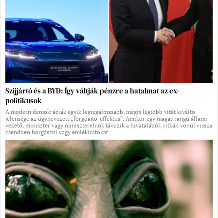
Szijjártó és a BYD: Így váltják pénzre a hatalmat az ex-
politikusok
A modern demokráciák egyik legizgalmasabb, mégis legtöbb vitát kiváltó
jelensége az úgynevezett „forgóajtó-effektus”. Amikor egy magas rangú állami
vezető, miniszter vagy miniszterelnök távozik a hivatalából, ritkán vonul vissza
csendben horgászni vagy emlékiratokat