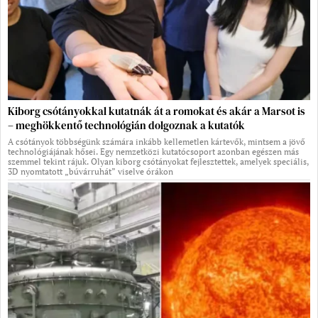
Kiborg csótányokkal kutatnák át a romokat és akár a Marsot is
– meghökkentő technológián dolgoznak a kutatók
A csótányok többségünk számára inkább kellemetlen kártevők, mintsem a jövő
technológiájának hősei. Egy nemzetközi kutatócsoport azonban egészen más
szemmel tekint rájuk. Olyan kiborg csótányokat fejlesztettek, amelyek speciális,
3D nyomtatott „búvárruhát” viselve órákon