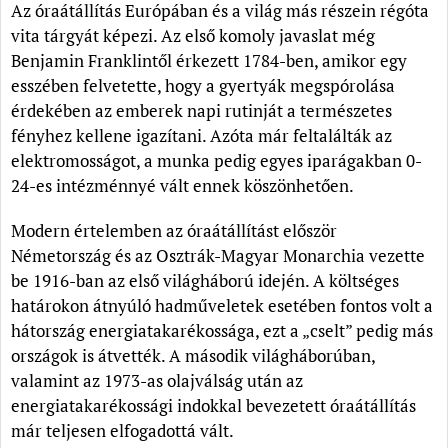
Az óraátállítás Európában és a világ más részein régóta
vita tárgyát képezi. Az első komoly javaslat még
Benjamin Franklintől érkezett 1784-ben, amikor egy
esszében felvetette, hogy a gyertyák megspórolása
érdekében az emberek napi rutinját a természetes
fényhez kellene igazítani. Azóta már feltalálták az
elektromosságot, a munka pedig egyes iparágakban 0-
24-es intézménnyé vált ennek köszönhetően.
Modern értelemben az óraátállítást először
Németország és az Osztrák-Magyar Monarchia vezette
be 1916-ban az első világháború idején. A költséges
határokon átnyúló hadműveletek esetében fontos volt a
hátország energiatakarékossága, ezt a „cselt” pedig más
országok is átvették. A második világháborúban,
valamint az 1973-as olajválság után az
energiatakarékossági indokkal bevezetett óraátállítás
már teljesen elfogadottá vált.