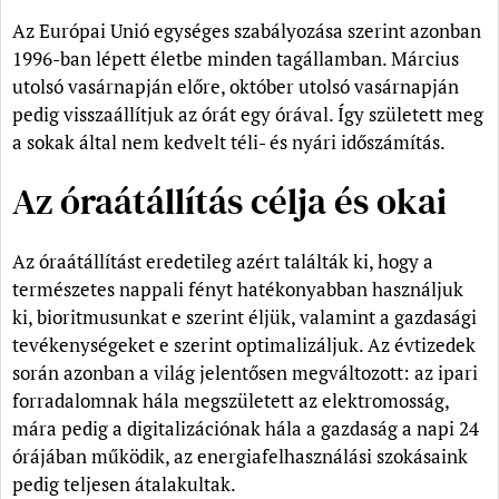
Az Európai Unió egységes szabályozása szerint azonban
1996-ban lépett életbe minden tagállamban. Március
utolsó vasárnapján előre, október utolsó vasárnapján
pedig visszaállítjuk az órát egy órával. Így született meg
a sokak által nem kedvelt téli- és nyári időszámítás.
Az óraátállítás célja és okai
Az óraátállítást eredetileg azért találták ki, hogy a
természetes nappali fényt hatékonyabban használjuk
ki, bioritmusunkat e szerint éljük, valamint a gazdasági
tevékenységeket e szerint optimalizáljuk. Az évtizedek
során azonban a világ jelentősen megváltozott: az ipari
forradalomnak hála megszületett az elektromosság,
mára pedig a digitalizációnak hála a gazdaság a napi 24
órájában működik, az energiafelhasználási szokásaink
pedig teljesen átalakultak.