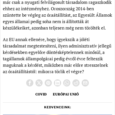
már csak a nyugati felvilágosult társadalom ragaszkodik
ehhez az intézményhez. Oroszország 2014-ben
szüntette be végleg az óraátállítást, az Egyesült Államok
egyes államai pedig soha nem is állították át
készülékeiket, azonban teljesen még nem törölték el.
Az EU annak ellenére, hogy igyekszik a jóléti
társadalmat megtestesíteni, ilyen adminisztratív jellegű
kérdésekben egyelőre döntésképtelennek minősül, a
tagállamok állampolgárai pedig évről évre felteszik
maguknak a kérdést, miközben már előre stresszelnek
az óraátállítástól: mikorra törlik el végre?
COVID
EURÓPAI UNIÓ
KEDVENCEINK: