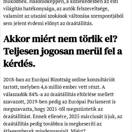
működnek. Hasonlóképpen, a közlekedésben az esti
világítás hatékonysága, az autók felszereltsége,
valamint az utazási szokások változása szempontjából
sem jelent érdemi előnyt az óraátállítás.
Akkor miért nem törlik el?
Teljesen jogosan merül fel a
kérdés.
2018-ban az Európai Bizottság online konzultációt
tartott, melyben 4,6 millió ember vett részt. A
válaszadók 84%-a az óraátállítás eltörlése mellett
szavazott, 2019-ben pedig az Európai Parlament is
megszavazta, hogy 2021-től megszüntetik az
óraátállítást. Ennek ellenére, 2025 márciusát írjuk, az
óraátállítás pedig továbbra is megkeseríti az
átlagemberek mindennapjait. Miért?