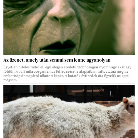
Az üzenet, amely után semmi sem lenne ugyanolyan
Egyetlen hiteles rádiójel, egy idegen eredetű technológiai nyom vagy akár egy
földön kívüli mikroorganizmus felfedezése is alapjaiban változtatná meg az
emberiség önmagáról alkotott képét. A kutatók évtizedek óta figyelik az eget,
mégsem