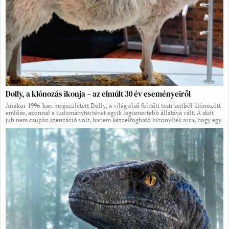
Dolly, a klónozás ikonja – az elmúlt 30 év eseményeiről
Amikor 1996-ban megszületett Dolly, a világ első felnőtt testi sejtből klónozott
emlőse, azonnal a tudománytörténet egyik legismertebb állatává vált. A skót
juh nem csupán szenzáció volt, hanem kézzelfogható bizonyíték arra, hogy egy