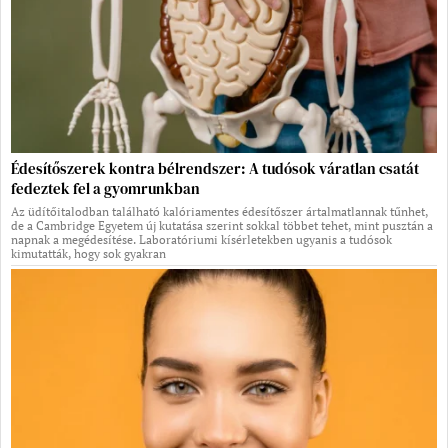
Édesítőszerek kontra bélrendszer: A tudósok váratlan csatát
fedeztek fel a gyomrunkban
Az üdítőitalodban található kalóriamentes édesítőszer ártalmatlannak tűnhet,
de a Cambridge Egyetem új kutatása szerint sokkal többet tehet, mint pusztán a
napnak a megédesítése. Laboratóriumi kísérletekben ugyanis a tudósok
kimutatták, hogy sok gyakran