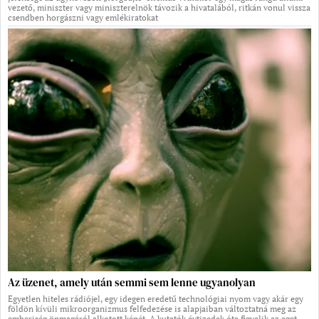
vezető, miniszter vagy miniszterelnök távozik a hivatalából, ritkán vonul vissza
csendben horgászni vagy emlékiratokat
Az üzenet, amely után semmi sem lenne ugyanolyan
Egyetlen hiteles rádiójel, egy idegen eredetű technológiai nyom vagy akár egy
földön kívüli mikroorganizmus felfedezése is alapjaiban változtatná meg az
emberiség önmagáról alkotott képét. A kutatók évtizedek óta figyelik az eget,