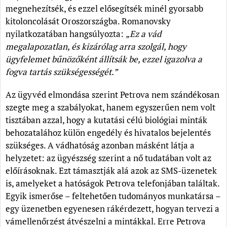
megnehezítsék, és ezzel elősegítsék minél gyorsabb
kitoloncolását Oroszországba. Romanovsky
nyilatkozatában hangsúlyozta:
„Ez a vád
megalapozatlan, és kizárólag arra szolgál, hogy
ügyfelemet bűnözőként állítsák be, ezzel igazolva a
fogva tartás szükségességét.”
Az ügyvéd elmondása szerint Petrova nem szándékosan
szegte meg a szabályokat, hanem egyszerűen nem volt
tisztában azzal, hogy a kutatási célú biológiai minták
behozatalához külön engedély és hivatalos bejelentés
szükséges. A vádhatóság azonban másként látja a
helyzetet: az ügyészség szerint a nő tudatában volt az
előírásoknak. Ezt támasztják alá azok az SMS-üzenetek
is, amelyeket a hatóságok Petrova telefonjában találtak.
Egyik ismerőse – feltehetően tudományos munkatársa –
egy üzenetben egyenesen rákérdezett, hogyan tervezi a
vámellenőrzést átvészelni a mintákkal. Erre Petrova