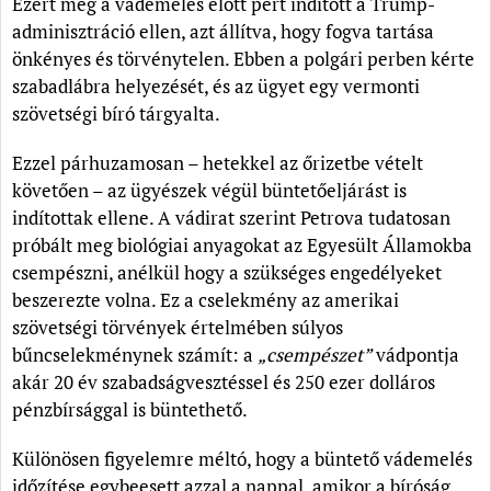
Ezért még a vádemelés előtt pert indított a Trump-
adminisztráció ellen, azt állítva, hogy fogva tartása
önkényes és törvénytelen. Ebben a polgári perben kérte
szabadlábra helyezését, és az ügyet egy vermonti
szövetségi bíró tárgyalta.
Ezzel párhuzamosan – hetekkel az őrizetbe vételt
követően – az ügyészek végül büntetőeljárást is
indítottak ellene. A vádirat szerint Petrova tudatosan
próbált meg biológiai anyagokat az Egyesült Államokba
csempészni, anélkül hogy a szükséges engedélyeket
beszerezte volna. Ez a cselekmény az amerikai
szövetségi törvények értelmében súlyos
bűncselekménynek számít: a
„csempészet”
vádpontja
akár 20 év szabadságvesztéssel és 250 ezer dolláros
pénzbírsággal is büntethető.
Különösen figyelemre méltó, hogy a büntető vádemelés
időzítése egybeesett azzal a nappal, amikor a bíróság