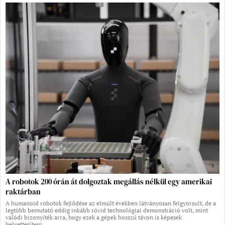
A robotok 200 órán át dolgoztak megállás nélkül egy amerikai
raktárban
A humanoid robotok fejlődése az elmúlt években látványosan felgyorsult, de a
legtöbb bemutató eddig inkább rövid technológiai demonstráció volt, mint
valódi bizonyíték arra, hogy ezek a gépek hosszú távon is képesek
helyettesíteni