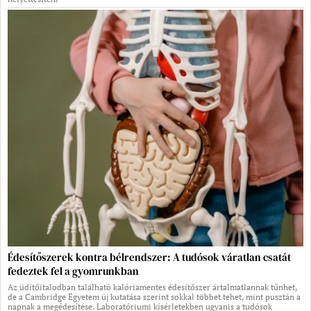
Édesítőszerek kontra bélrendszer: A tudósok váratlan csatát
fedeztek fel a gyomrunkban
Az üdítőitalodban található kalóriamentes édesítőszer ártalmatlannak tűnhet,
de a Cambridge Egyetem új kutatása szerint sokkal többet tehet, mint pusztán a
napnak a megédesítése. Laboratóriumi kísérletekben ugyanis a tudósok