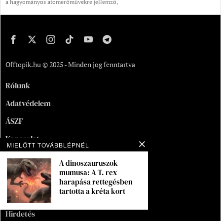
a hagyományos atomerőművekre jellemző,
Offtopik.hu © 2025 - Minden jog fenntartva
Rólunk
Adatvédelem
ÁSZF
Kapcsolat
MIELŐTT TOVÁBBLÉPNÉL
Oldaltérkép
A dinoszauruszok
mumusa: A T. rex
Segítség
harapása rettegésben
tartotta a kréta kort
Munka
Hirdetés