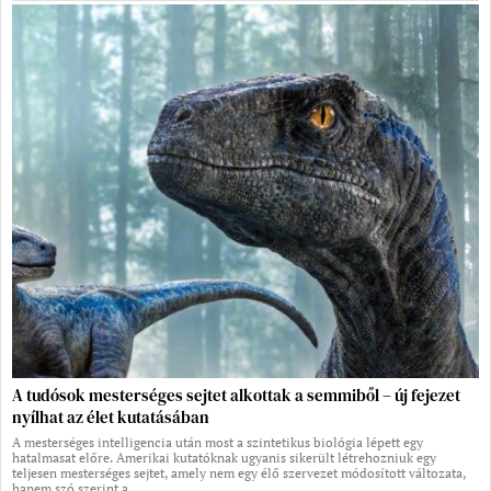
A tudósok mesterséges sejtet alkottak a semmiből – új fejezet
nyílhat az élet kutatásában
A mesterséges intelligencia után most a szintetikus biológia lépett egy
hatalmasat előre. Amerikai kutatóknak ugyanis sikerült létrehozniuk egy
teljesen mesterséges sejtet, amely nem egy élő szervezet módosított változata,
hanem szó szerint a