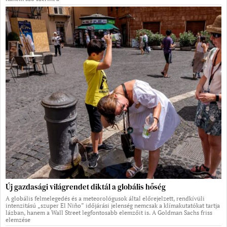
Új gazdasági világrendet diktál a globális hőség
A globális felmelegedés és a meteorológusok által előrejelzett, rendkívüli
intenzitású „szuper El Niño” időjárási jelenség nemcsak a klímakutatókat tartja
lázban, hanem a Wall Street legfontosabb elemzőit is. A Goldman Sachs friss
elemzése