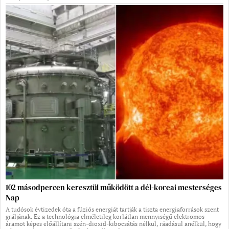
102 másodpercen keresztül működött a dél-koreai mesterséges
Nap
A tudósok évtizedek óta a fúziós energiát tartják a tiszta energiaforrások szent
gráljának. Ez a technológia elméletileg korlátlan mennyiségű elektromos
áramot képes előállítani szén-dioxid-kibocsátás nélkül, ráadásul anélkül, hogy