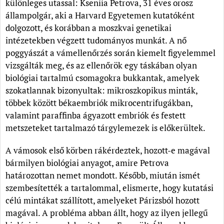
különleges utassal: Kseniia Petrova, 31 éves orosz
állampolgár, aki a Harvard Egyetemen kutatóként
dolgozott, és korábban a moszkvai genetikai
intézetekben végzett tudományos munkát. A nő
poggyászát a vámellenőrzés során kiemelt figyelemmel
vizsgálták meg, és az ellenőrök egy táskában olyan
biológiai tartalmú csomagokra bukkantak, amelyek
szokatlannak bizonyultak: mikroszkopikus minták,
többek között békaembriók mikrocentrifugákban,
valamint paraffinba ágyazott embriók és festett
metszeteket tartalmazó tárgylemezek is előkerültek.
A vámosok első körben rákérdeztek, hozott-e magával
bármilyen biológiai anyagot, amire Petrova
határozottan nemet mondott. Később, miután ismét
szembesítették a tartalommal, elismerte, hogy kutatási
célú mintákat szállított, amelyeket Párizsból hozott
magával. A probléma abban állt, hogy az ilyen jellegű