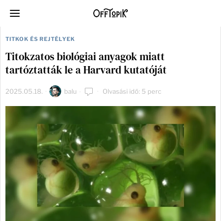
TITKOK ÉS REJTÉLYEK
Titokzatos biológiai anyagok miatt
tartóztatták le a Harvard kutatóját
2025.05.18.
balu
Olvasási idő: 5 perc