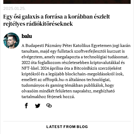
2025.01.25.
Egy ősi galaxis a forrása a korábban észlelt
rejtélyes rádiókitöréseknek
balu
A Budapesti Pázmány Péter Katolikus Egyetemen jogi karán
tanultam, majd egy fullstack szoftverfejlesztői kurzust is
elvégeztem, amely megalapozta a technológiai tudásomat.
2022 óta foglalkozom részletesebben kriptovalutákkal és
NFT-kkel. 2024 áprilisa óta a BitcoinBázis szerzőjeként
kriptókról és a legújabb blockchain-megoldásokról írok,
emellett az offtopik.hu-n általános technológiai,
tudományos és gaming témákban publikálok, hogy
olvasóim mindkét felületen naprakész, megbízható
tartalmakhoz férjenek hozzá.
LATEST FROM BLOG