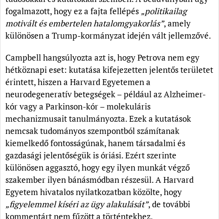
fogalmazott, hogy ez a fajta fellépés
„politikailag
motivált és embertelen hatalomgyakorlás”
, amely
különösen a Trump-kormányzat idején vált jellemzővé.
Campbell hangsúlyozta azt is, hogy Petrova nem egy
hétköznapi eset: kutatása kifejezetten jelentős területet
érintett, hiszen a Harvard Egyetemen a
neurodegeneratív betegségek – például az Alzheimer-
kór vagy a Parkinson-kór – molekuláris
mechanizmusait tanulmányozta. Ezek a kutatások
nemcsak tudományos szempontból számítanak
kiemelkedő fontosságúnak, hanem társadalmi és
gazdasági jelentőségük is óriási. Ezért szerinte
különösen aggasztó, hogy egy ilyen munkát végző
szakember ilyen bánásmódban részesül. A Harvard
Egyetem hivatalos nyilatkozatban közölte, hogy
„figyelemmel kíséri az ügy alakulását”
, de további
kommentárt nem fűzött a történtekhez.