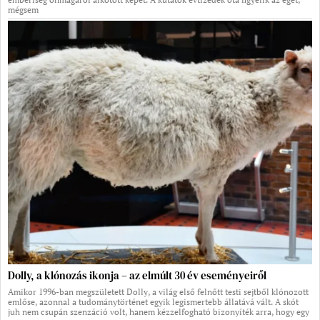
mégsem
Dolly, a klónozás ikonja – az elmúlt 30 év eseményeiről
Amikor 1996-ban megszületett Dolly, a világ első felnőtt testi sejtből klónozott
emlőse, azonnal a tudománytörténet egyik legismertebb állatává vált. A skót
juh nem csupán szenzáció volt, hanem kézzelfogható bizonyíték arra, hogy egy