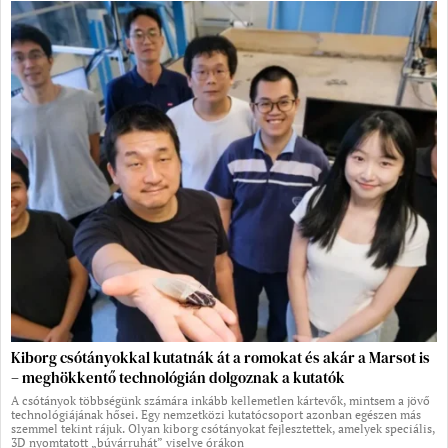
Kiborg csótányokkal kutatnák át a romokat és akár a Marsot is
– meghökkentő technológián dolgoznak a kutatók
A csótányok többségünk számára inkább kellemetlen kártevők, mintsem a jövő
technológiájának hősei. Egy nemzetközi kutatócsoport azonban egészen más
szemmel tekint rájuk. Olyan kiborg csótányokat fejlesztettek, amelyek speciális,
3D nyomtatott „búvárruhát” viselve órákon