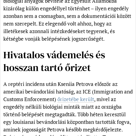
biológiai anyagok bevitele az Egyesült Államokba
kizárólag külön engedéllyel történhet – ilyen engedély
azonban sem a csomagban, sem a dokumentációi között
nem szerepelt. Ez elegendő volt ahhoz, hogy az
illetékesek azonnali intézkedéseket tegyenek, és
kétségbe vonják belépésének jogszerűségét.
Hivatalos vádemelés és
hosszan tartó őrizet
A reptéri incidens után Kseniia Petrova először az
amerikai bevándorlási hatóság, az ICE (Immigration and
Customs Enforcement)
őrizetébe került
, mivel az
engedély nélküli biológiai minták miatt az országba
történő belépését megtagadták. Több héten keresztül
egy louisianai bevándorlási központban tartották fogva,
aminek jogosságát Petrova később megkérdőjelezte.