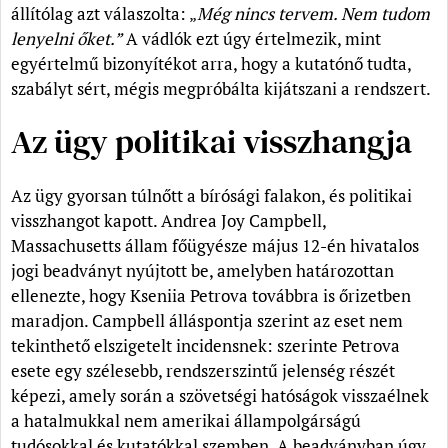
állítólag azt válaszolta: „
Még nincs tervem. Nem tudom
lenyelni őket.”
A vádlók ezt úgy értelmezik, mint
egyértelmű bizonyítékot arra, hogy a kutatónő tudta,
szabályt sért, mégis megpróbálta kijátszani a rendszert.
Az ügy politikai visszhangja
Az ügy gyorsan túlnőtt a bírósági falakon, és politikai
visszhangot kapott. Andrea Joy Campbell,
Massachusetts állam főügyésze május 12-én hivatalos
jogi beadványt nyújtott be, amelyben határozottan
ellenezte, hogy Kseniia Petrova továbbra is őrizetben
maradjon. Campbell álláspontja szerint az eset nem
tekinthető elszigetelt incidensnek: szerinte Petrova
esete egy szélesebb, rendszerszintű jelenség részét
képezi, amely során a szövetségi hatóságok visszaélnek
a hatalmukkal nem amerikai állampolgárságú
tudósokkal és kutatókkal szemben. A beadványban úgy