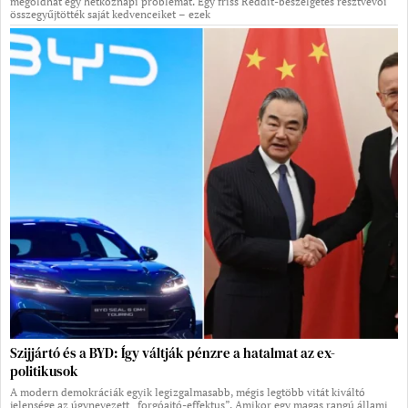
megoldhat egy hétköznapi problémát. Egy friss Reddit-beszélgetés résztvevői
összegyűjtötték saját kedvenceiket – ezek
Szijjártó és a BYD: Így váltják pénzre a hatalmat az ex-
politikusok
A modern demokráciák egyik legizgalmasabb, mégis legtöbb vitát kiváltó
jelensége az úgynevezett „forgóajtó-effektus”. Amikor egy magas rangú állami