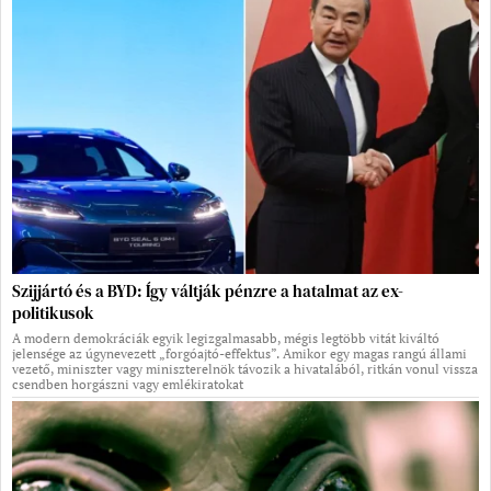
Szijjártó és a BYD: Így váltják pénzre a hatalmat az ex-
politikusok
A modern demokráciák egyik legizgalmasabb, mégis legtöbb vitát kiváltó
jelensége az úgynevezett „forgóajtó-effektus”. Amikor egy magas rangú állami
vezető, miniszter vagy miniszterelnök távozik a hivatalából, ritkán vonul vissza
csendben horgászni vagy emlékiratokat