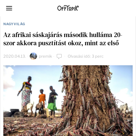
NAGYVILÁG
Az afrikai sáskajárás második hulláma 20-
szor akkora pusztítást okoz, mint az első
2020.04.13.
premik
Olvasási idő: 3 perc