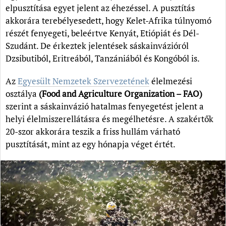
elpusztítása egyet jelent az éhezéssel. A pusztítás
akkorára terebélyesedett, hogy Kelet-Afrika túlnyomó
részét fenyegeti, beleértve Kenyát, Etiópiát és Dél-
Szudánt. De érkeztek jelentések sáskainvázióról
Dzsibutiból, Eritreából, Tanzániából és Kongóból is.
Az
Egyesült Nemzetek Szervezetének
élelmezési
osztálya
(Food and Agriculture Organization – FAO)
szerint a sáskainvázió hatalmas fenyegetést jelent a
helyi élelmiszerellátásra és megélhetésre. A szakértők
20-szor akkorára teszik a friss hullám várható
pusztítását, mint az egy hónapja véget értét.