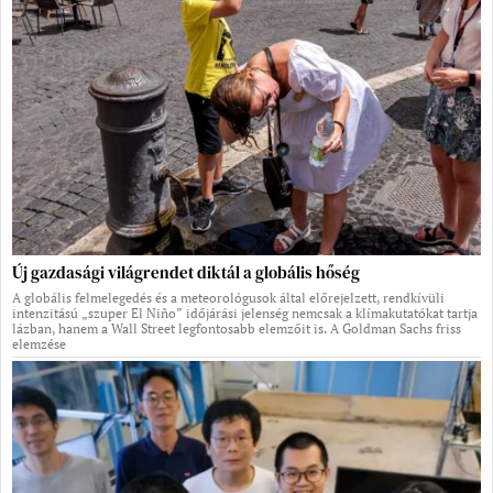
Új gazdasági világrendet diktál a globális hőség
A globális felmelegedés és a meteorológusok által előrejelzett, rendkívüli
intenzitású „szuper El Niño” időjárási jelenség nemcsak a klímakutatókat tartja
lázban, hanem a Wall Street legfontosabb elemzőit is. A Goldman Sachs friss
elemzése