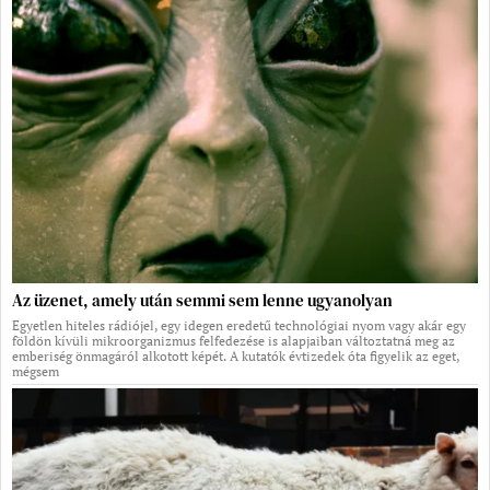
Az üzenet, amely után semmi sem lenne ugyanolyan
Egyetlen hiteles rádiójel, egy idegen eredetű technológiai nyom vagy akár egy
földön kívüli mikroorganizmus felfedezése is alapjaiban változtatná meg az
emberiség önmagáról alkotott képét. A kutatók évtizedek óta figyelik az eget,
mégsem