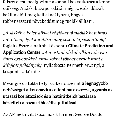
felszerelést, pedig szinte azonnali beavatkozásra lenne
szükség. A sáskák szaporodását még az esős időszak
beállta előtt meg kell akadályozni, hogy a
robbanásszerű növekedést meg tudják állítani.
„
A sáskák a kelet-afrikai régiókat támadják hatalmas
méretben, ilyet korábban még sosem tapasztaltunk
,”
foglalta össze a nairobi központú
Climate Prediction and
Application Center
. „
A mostani sáskahullám tele van
fiatal egyedekkel, amik sokkal többet esznek mint a
kifejlett példányok
,” nyilatkozta Kenneth Mwangi, a
központ szakértője.
Mwangi és a többi helyi szakértő szerint
a legnagyobb
nehézséget a koronavírus elleni harc okozza, ugyanis az
utazási korlátozások és a határátkelők bezárása
késlelteti a rovarirtók célba juttatását
.
Az AP-nek nyilatkozó másik farmer, George Dodds