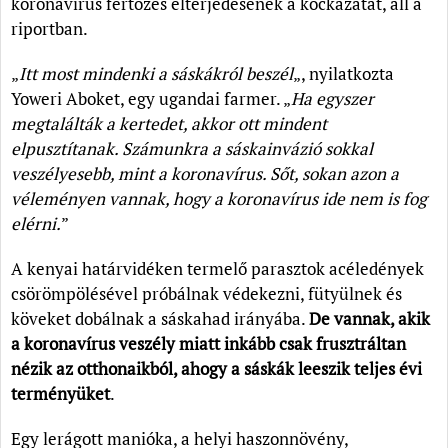
koronavírus fertőzés elterjedésének a kockázatát, áll a
riportban.
„
Itt most mindenki a sáskákról beszél
„, nyilatkozta
Yoweri Aboket, egy ugandai farmer. „
Ha egyszer
megtalálták a kertedet, akkor ott mindent
elpusztítanak. Számunkra a sáskainvázió sokkal
veszélyesebb, mint a koronavírus. Sőt, sokan azon a
véleményen vannak, hogy a koronavírus ide nem is fog
elérni.
”
A kenyai határvidéken termelő parasztok acéledények
csörömpölésével próbálnak védekezni, fütyülnek és
köveket dobálnak a sáskahad irányába.
De vannak, akik
a koronavírus veszély miatt inkább csak frusztráltan
nézik az otthonaikból, ahogy a sáskák leeszik teljes évi
terményüket
.
Egy lerágott manióka, a helyi haszonnövény,