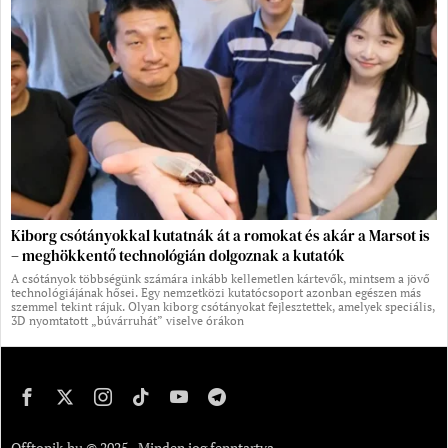
Kiborg csótányokkal kutatnák át a romokat és akár a Marsot is
– meghökkentő technológián dolgoznak a kutatók
A csótányok többségünk számára inkább kellemetlen kártevők, mintsem a jövő
technológiájának hősei. Egy nemzetközi kutatócsoport azonban egészen más
szemmel tekint rájuk. Olyan kiborg csótányokat fejlesztettek, amelyek speciális,
3D nyomtatott „búvárruhát” viselve órákon
Offtopik.hu © 2025 - Minden jog fenntartva