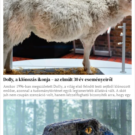
Dolly, a klónozás ikonja – az elmúlt 30 év eseményeiről
Amikor 1996-ban megszületett Dolly, a világ első felnőtt testi sejtből klónozott
emlőse, azonnal a tudománytörténet egyik legismertebb állatává vált. A skót
juh nem csupán szenzáció volt, hanem kézzelfogható bizonyíték arra, hogy egy