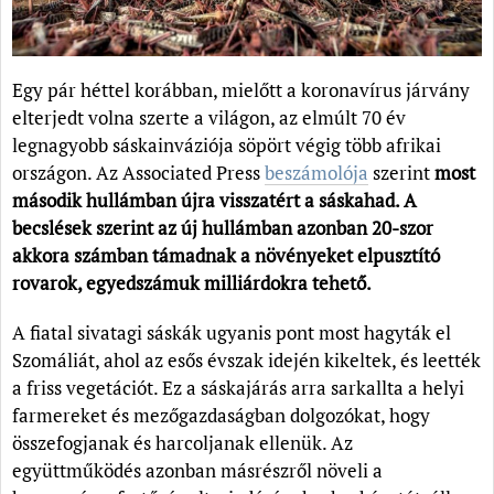
Egy pár héttel korábban, mielőtt a koronavírus járvány
elterjedt volna szerte a világon, az elmúlt 70 év
legnagyobb sáskainváziója söpört végig több afrikai
országon. Az Associated Press
beszámolója
szerint
most
második hullámban újra visszatért a sáskahad. A
becslések szerint az új hullámban azonban 20-szor
akkora számban támadnak a növényeket elpusztító
rovarok, egyedszámuk milliárdokra tehető.
A fiatal sivatagi sáskák ugyanis pont most hagyták el
Szomáliát, ahol az esős évszak idején kikeltek, és leették
a friss vegetációt. Ez a sáskajárás arra sarkallta a helyi
farmereket és mezőgazdaságban dolgozókat, hogy
összefogjanak és harcoljanak ellenük. Az
együttműködés azonban másrészről növeli a