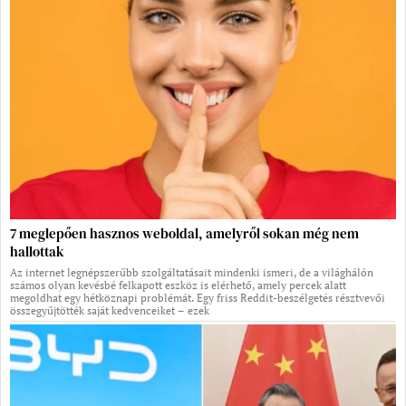
7 meglepően hasznos weboldal, amelyről sokan még nem
hallottak
Az internet legnépszerűbb szolgáltatásait mindenki ismeri, de a világhálón
számos olyan kevésbé felkapott eszköz is elérhető, amely percek alatt
megoldhat egy hétköznapi problémát. Egy friss Reddit-beszélgetés résztvevői
összegyűjtötték saját kedvenceiket – ezek