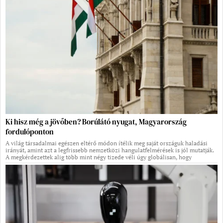
Ki hisz még a jövőben? Borúlátó nyugat, Magyarország
fordulóponton
A világ társadalmai egészen eltérő módon ítélik meg saját országuk haladási
irányát, amint azt a legfrissebb nemzetközi hangulatfelmérések is jól mutatják.
A megkérdezettek alig több mint négy tizede véli úgy globálisan, hogy