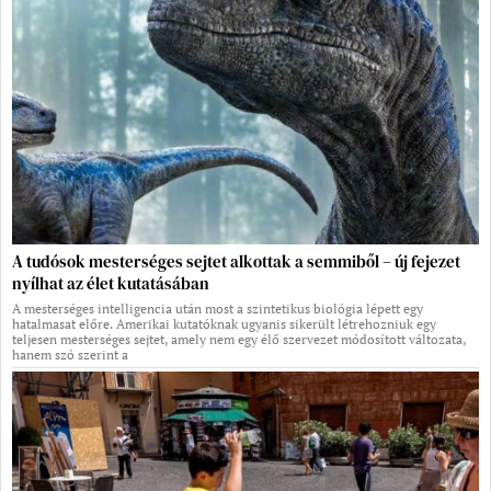
A tudósok mesterséges sejtet alkottak a semmiből – új fejezet
nyílhat az élet kutatásában
A mesterséges intelligencia után most a szintetikus biológia lépett egy
hatalmasat előre. Amerikai kutatóknak ugyanis sikerült létrehozniuk egy
teljesen mesterséges sejtet, amely nem egy élő szervezet módosított változata,
hanem szó szerint a