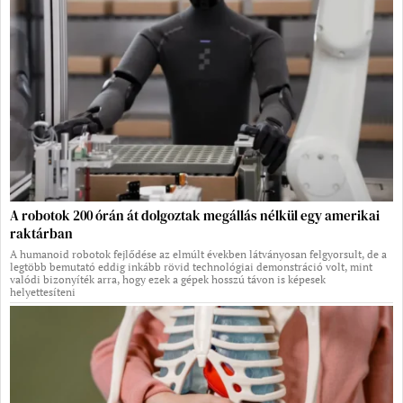
A robotok 200 órán át dolgoztak megállás nélkül egy amerikai
raktárban
A humanoid robotok fejlődése az elmúlt években látványosan felgyorsult, de a
legtöbb bemutató eddig inkább rövid technológiai demonstráció volt, mint
valódi bizonyíték arra, hogy ezek a gépek hosszú távon is képesek
helyettesíteni