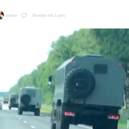
katilan
Olvasási idő: 1 perc