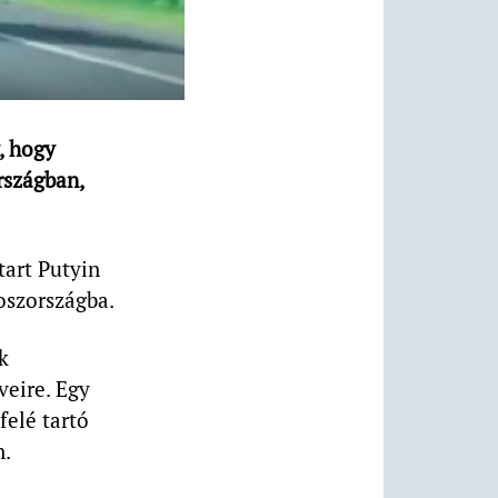
, hogy
rszágban,
tart Putyin
oszországba.
k
eire. Egy
felé tartó
n.