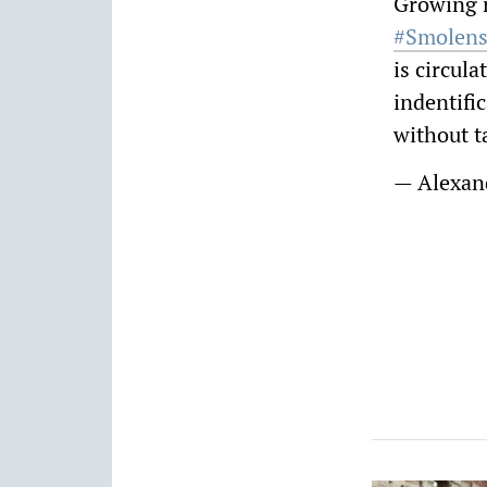
Growing r
#Smolen
is circul
indentific
without t
— Alexan