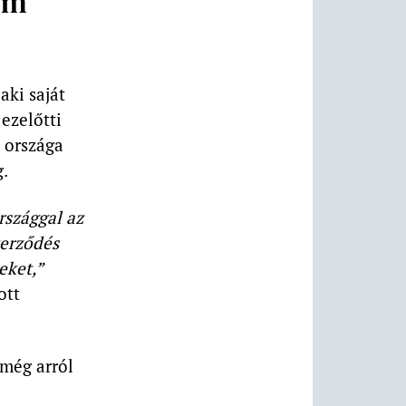
em
aki saját
ezelőtti
 országa
g.
rszággal az
zerződés
eket,”
ott
 még arról