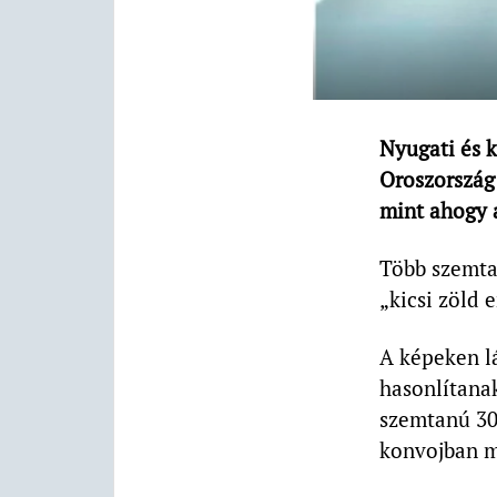
Nyugati és k
Oroszország
mint ahogy 
Több szemtan
„kicsi zöld
A képeken lá
hasonlítana
szemtanú 30 
konvojban mi