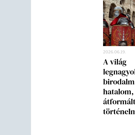
2026.06.19.
A világ
legnagy
birodalma
hatalom,
átformált
történel