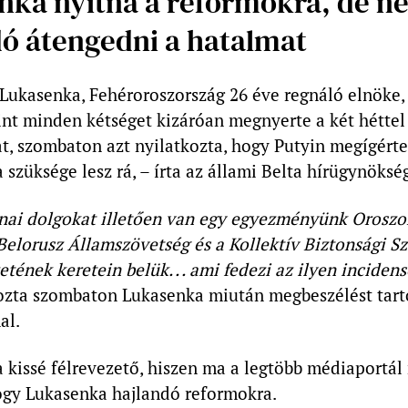
nka nyitna a reformokra, de n
dó átengedni a hatalmat
Lukasenka, Fehéroroszország 26 éve regnáló elnöke, 
rint minden kétséget kizáróan megnyerte a két héttel 
t, szombaton azt nyilatkozta, hogy Putyin megígérte
 szüksége lesz rá, – írta az állami Belta hírügynöksé
nai dolgokat illetően van egy egyezményünk Oroszo
elorusz Államszövetség és a Kollektív Biztonsági S
etének keretein belük. . . ami fedezi az ilyen incidens
ozta szombaton Lukasenka miután megbeszélést tart
al.
 kissé félrevezető, hiszen ma a legtöbb médiaportál
hogy Lukasenka hajlandó reformokra.