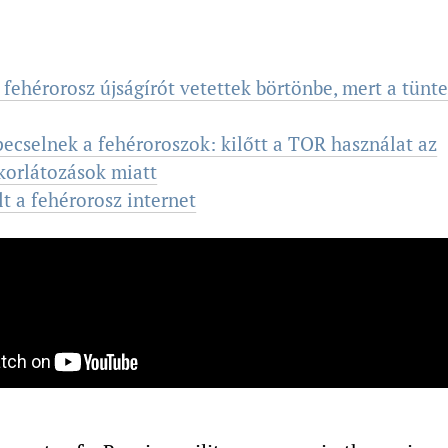
 fehérorosz újságírót vetettek börtönbe, mert a tünt
cselnek a fehéroroszok: kilőtt a TOR használat az
korlátozások miatt
lt a fehérorosz internet