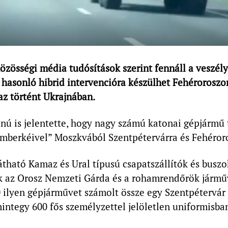
özösségi média tudósítások szerint fennáll a veszély
 hasonló hibrid intervencióra készülhet Fehéroroszo
az történt Ukrajnában.
ú is jelentette, hogy nagy számú katonai gépjármű 
 emberkéivel” Moszkvából Szentpétervárra és Fehéror
tható Kamaz és Ural típusú csapatszállítók és buszo
k az Orosz Nemzeti Gárda és a rohamrendőrök járműv
ilyen gépjárművet számolt össze egy Szentpétervár 
ntegy 600 fős személyzettel jelöletlen uniformisba