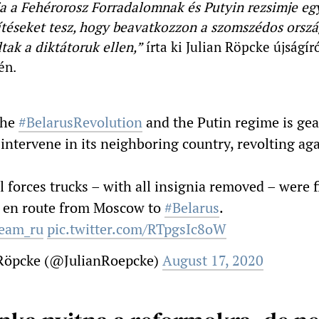
ja a Fehérorosz Forradalomnak és Putyin rezsimje e
ítéseket tesz, hogy beavatkozzon a szomszédos orszá
dtak a diktátoruk ellen,”
írta ki Julian Röpcke újságír
én.
the
#BelarusRevolution
and the Putin regime is gea
 intervene in its neighboring country, revolting aga
l forces trucks – with all insignia removed – were 
d en route from Moscow to
#Belarus
.
eam_ru
pic.twitter.com/RTpgsIc8oW
 Röpcke (@JulianRoepcke)
August 17, 2020