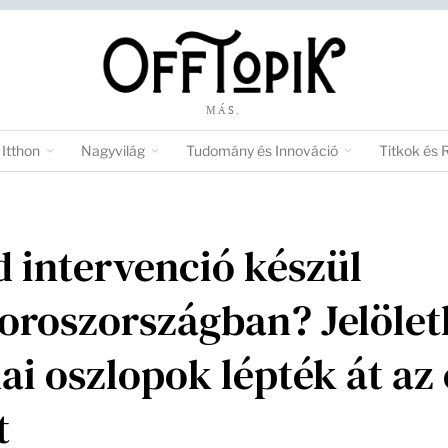
MÁS.
Itthon
Nagyvilág
Tudomány és Innováció
Titkok és 
d intervenció készül
oroszországban? Jelölet
ai oszlopok lépték át az
t