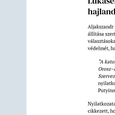
Lukase
hajlan
Aljakszandr 
állítása sze
választásoka
védelmét, ha
“A kato
Orosz–B
Szervez
nyilatk
Putyinn
Nyilatkozata
cikkezett, 