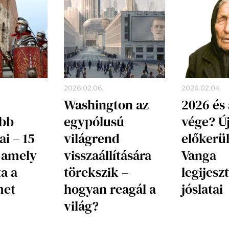
2026.02.06.
2026.02.04.
Washington az
2026 és 
obb
egypólusú
vége? Ú
i – 15
világrend
előkerü
 amely
visszaállítására
Vanga
a a
törekszik –
legijesz
met
hogyan reagál a
jóslatai
világ?