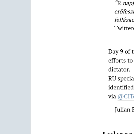
“9. nap
erőfesz
felláza
Twitter
Day 9 of 
efforts to
dictator.
RU specia
identifie
via
@CIT
— Julian