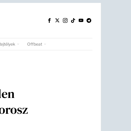
Rejtélyek
Offbeat
len
 orosz