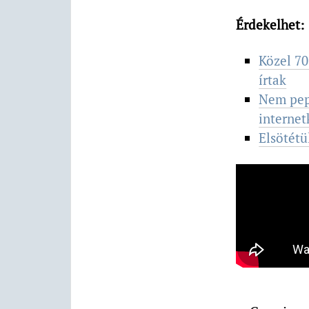
Érdekelhet:
Közel 70
írtak
Nem pepe
internet
Elsötétü