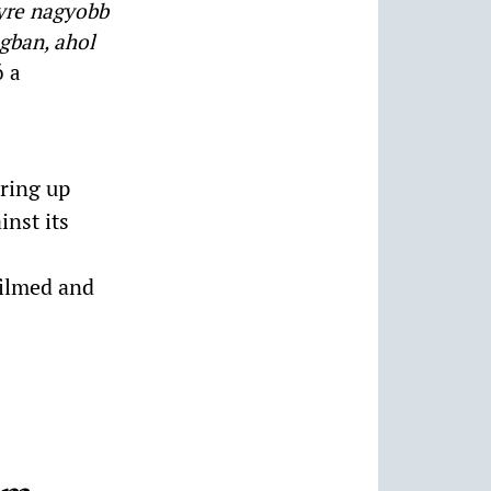
gyre nagyobb
gban, ahol
ó a
ring up
inst its
filmed and