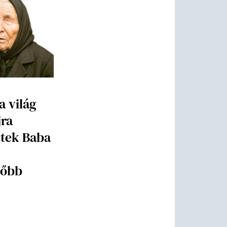
a világ
jra
ltek Baba
tőbb