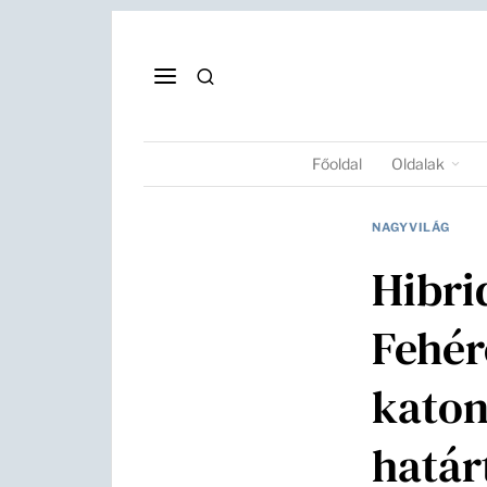
Főoldal
Oldalak
NAGYVILÁG
Hibri
Fehér
katon
határ