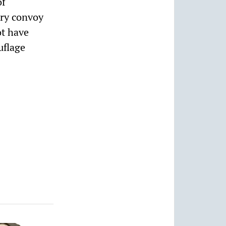
of
ary convoy
ot have
uflage