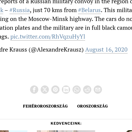
eports of a Russian military convoy in the region 
sk
–
#Russia
, just 70 kms from
#Belarus
. This milit
ating on the Moscow-Minsk highway. The cars do n
ation plates and the military are in full black camo
ags.
pic.twitter.com/RhVqzuHyYl
dre Krauss (@AlexandreKrausz)
August 16, 2020
FEHÉROROSZORSZÁG
OROSZORSZÁG
KEDVENCEINK: