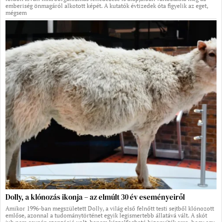
emberiség önmagáról alkotott képét. A kutatók évtizedek óta figyelik az eget,
mégsem
Dolly, a klónozás ikonja – az elmúlt 30 év eseményeiről
Amikor 1996-ban megszületett Dolly, a világ első felnőtt testi sejtből klónozott
emlőse, azonnal a tudománytörténet egyik legismertebb állatává vált. A skót