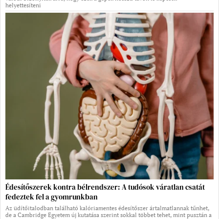
helyettesíteni
Édesítőszerek kontra bélrendszer: A tudósok váratlan csatát
fedeztek fel a gyomrunkban
Az üdítőitalodban található kalóriamentes édesítőszer ártalmatlannak tűnhet,
de a Cambridge Egyetem új kutatása szerint sokkal többet tehet, mint pusztán a