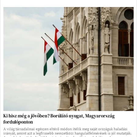
Ki hisz még a jövőben? Borúlátó nyugat, Magyarország
fordulóponton
A világ társadalmai egészen eltérő módon ítélik meg saját országuk haladási
irányát, amint azt a legfrissebb nemzetközi hangulatfelmérések is jól mutatják.