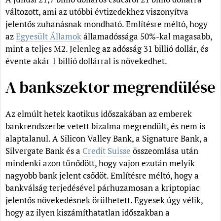
változott, ami az utóbbi évtizedekhez viszonyítva
jelentős zuhanásnak mondható. Említésre méltó, hogy
az
Egyesült Államok
államadóssága 50%-kal magasabb,
mint a teljes M2. Jelenleg az adósság 31 billió dollár, és
évente akár 1 billió dollárral is növekedhet.
A bankszektor megrendülése
Az elmúlt hetek kaotikus időszakában az emberek
bankrendszerbe vetett bizalma megrendült, és nem is
alaptalanul. A Silicon Valley Bank, a Signature Bank, a
Silvergate Bank és a
Credit Suisse
összeomlása után
mindenki azon tűnődött, hogy vajon ezután melyik
nagyobb bank jelent csődöt. Említésre méltó, hogy a
bankválság terjedésével párhuzamosan a kriptopiac
jelentős növekedésnek örülhetett. Egyesek úgy vélik,
hogy az ilyen kiszámíthatatlan időszakban a