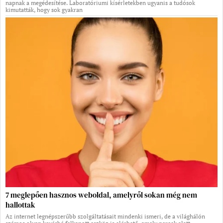
napnak a megédesítése. Laboratóriumi kísérletekben ugyanis a tudósok
kimutatták, hogy sok gyakran
7 meglepően hasznos weboldal, amelyről sokan még nem
hallottak
Az internet legnépszerűbb szolgáltatásait mindenki ismeri, de a világhálón