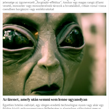
jelensége az úgynevezett „forgóajtó-effektus”. Amikor egy magas rangú állami
vezető, miniszter vagy miniszterelnök távozik a hivatalából, ritkán vonul vissza
csendben horgászni vagy emlékiratokat
Az üzenet, amely után semmi sem lenne ugyanolyan
Egyetlen hiteles rádiójel, egy idegen eredetű technológiai nyom vagy akár egy
földön kívüli mikroorganizmus felfedezése is alapjaiban változtatná meg az