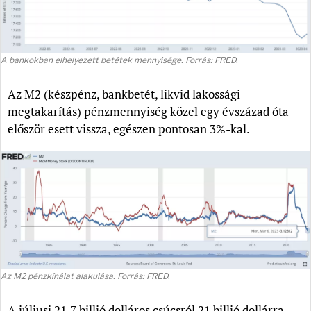
A bankokban elhelyezett betétek mennyisége. Forrás: FRED.
Az M2 (készpénz, bankbetét, likvid lakossági
megtakarítás) pénzmennyiség közel egy évszázad óta
először esett vissza, egészen pontosan 3%-kal.
Az M2 pénzkínálat alakulása. Forrás: FRED.
A júliusi 21,7 billió dolláros csúcsról 21 billió dollárra