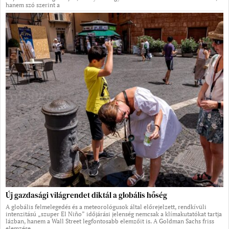
hanem szó szerint a
Új gazdasági világrendet diktál a globális hőség
A globális felmelegedés és a meteorológusok által előrejelzett, rendkívüli
intenzitású „szuper El Niño” időjárási jelenség nemcsak a klímakutatókat tartja
lázban, hanem a Wall Street legfontosabb elemzőit is. A Goldman Sachs friss
elemzése