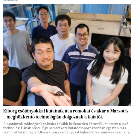
Kiborg csótányokkal kutatnák át a romokat és akár a Marsot is
– meghökkentő technológián dolgoznak a kutatók
A csótányok többségünk számára inkább kellemetlen kártevők, mintsem a jövő
technológiájának hősei. Egy nemzetközi kutatócsoport azonban egészen más
szemmel tekint rájuk. Olyan kiborg csótányokat fejlesztettek, amelyek speciális,