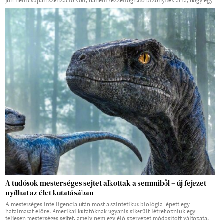
juh nem csupán szenzáció volt, hanem kézzelfogható bizonyíték arra, hogy egy
A tudósok mesterséges sejtet alkottak a semmiből – új fejezet
nyílhat az élet kutatásában
A mesterséges intelligencia után most a szintetikus biológia lépett egy
hatalmasat előre. Amerikai kutatóknak ugyanis sikerült létrehozniuk egy
teljesen mesterséges sejtet, amely nem egy élő szervezet módosított változata,