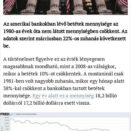
Az amerikai bankokban lévő betétek mennyisége az
1980-as évek óta nem látott mennyiségben csökkent. Az
adatok szerint márciusban 22%-os zuhanás következett
be.
A történelmet figyelve ez az érték lényegesen
magasabbnak mondható, mint a 2008-as válságkor,
mikor a betétek 10%-ot csökkentek. A mostaninál csak
1981-ben volt nagyobb zuhanás, mikor egy hónap alatt
38%-kal csökkent a bankokban tartott betétek
mennyisége.
Egy év alatt ez a mennyiség
18,2 billió
dollárról 17,2 billió dollárra esett vissza.