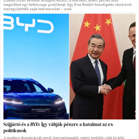
számos olyan kevésbé felkapott eszköz is elérhető, amely percek alatt
megoldhat egy hétköznapi problémát. Egy friss Reddit-beszélgetés résztvevői
összegyűjtötték saját kedvenceiket – ezek
Szijjártó és a BYD: Így váltják pénzre a hatalmat az ex-
politikusok
A modern demokráciák egyik legizgalmasabb, mégis legtöbb vitát kiváltó