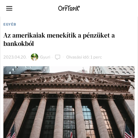
EGYÉB
Az amerikaiak menekítik a pénzüket a
bankokból
2023.04.20.
Gyuri
Olvasási idő: 1 perc