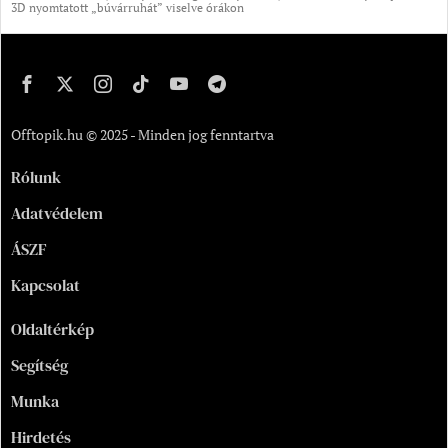
3D nyomtatott „búvárruhát” viselve órákon
Offtopik.hu © 2025 - Minden jog fenntartva
Rólunk
Adatvédelem
ÁSZF
Kapcsolat
Oldaltérkép
Segítség
Munka
Hirdetés