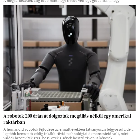
A megkérdezettek alig több mint négy tizede véli úgy globálisan, hogy
A robotok 200 órán át dolgoztak megállás nélkül egy amerikai
raktárban
A humanoid robotok fejlődése az elmúlt években látványosan felgyorsult, de a
legtöbb bemutató eddig inkább rövid technológiai demonstráció volt, mint
valódi bizonyíték arra, hogy ezek a gépek hosszú távon is képesek