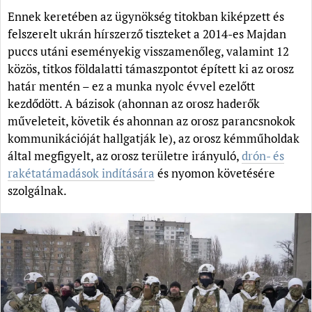
Ennek keretében az ügynökség titokban kiképzett és
felszerelt ukrán hírszerző tiszteket a 2014-es Majdan
puccs utáni eseményekig visszamenőleg, valamint 12
közös, titkos földalatti támaszpontot épített ki az orosz
határ mentén – ez a munka nyolc évvel ezelőtt
kezdődött. A bázisok (ahonnan az orosz haderők
műveleteit, követik és ahonnan az orosz parancsnokok
kommunikációját hallgatják le), az orosz kémműholdak
által megfigyelt, az orosz területre irányuló,
drón- és
rakétatámadások indítására
és nyomon követésére
szolgálnak.