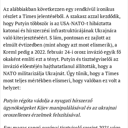
Az alábbiakban következzen egy rendkívül ironikus
részlet a Times jelentéséből. A szakasz azzal kezdődik,
hogy Putyin többször is az USA-NATO-t hibáztatta
katonai és hírszerzési infrastruktúrájának Ukrajnára
való kiterjesztéséért. S lám, pontosan ez zajlott az
elmúlt évtizedben (mint ahogy azt most elismerik), a
Kreml pedig a 2022. február 24-i orosz invázió egyik fő
okaként említi ezt a tényt. Putyin és tisztségviselői az
invázió előestéjén hajthatatlanul állították, hogy a
NATO militarizálja Ukrajnát. Úgy tűnik, hogy a Times
most teljes mértékben elismeri, hogy valóban ez volt a
helyzet:
Putyin régóta vádolja a nyugati hírszerző
ügynökségeket Kijev manipulálásával és az ukrajnai
oroszellenes érzelmek felszításával.
Egy magas rangú európai tisztviselő szerint 2021 vége