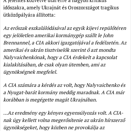
A jelentés közvetve utal erre a nagyon kritikus
időszakra, amely Ukrajnát és Oroszországot tragikus
ütközőpályára állította:
Az erőszak eszkalálódásával az egyik kijevi repülőtéren
egy jelöletlen amerikai kormánygép szállt le John
Brennannel, a CIA akkori igazgatójával a fedélzetén. Az
amerikai és ukrán tisztviselők szerint ő azt mondta
Nalyvaichenkónak, hogy a CIA érdekelt a kapcsolat
kialakításában, de csak olyan ütemben, ami az
ügynökségnek megfelel.
A CIA számára a kérdés az volt, hogy Nalyvaichenko és
a Nyugat-barát kormány meddig maradnak. A CIA már
korábban is megégette magát Ukrajnában.
…Az eredmény egy kényes egyensúlyozás volt. A CIA-
nak úgy kellett volna megerősítenie az ukrán hírszerző
ügynökségeket, hogy közben ne provokálja az