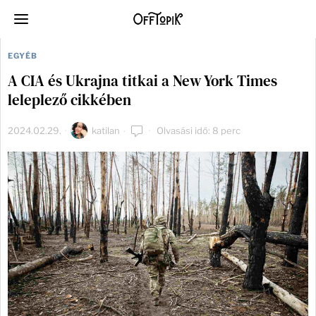
EGYÉB
A CIA és Ukrajna titkai a New York Times
leleplező cikkében
2024.02.29.
katilan
Olvasási idő: 8 perc