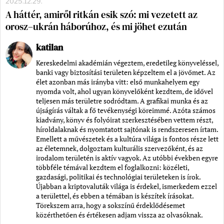
2025.12.29.
A háttér, amiről ritkán esik szó: mi vezetett az
orosz–ukrán háborúhoz, és mi jöhet ezután
katilan
Kereskedelmi akadémián végeztem, eredetileg könyveléssel,
banki vagy biztosítási területen képzeltem el a jövőmet. Az
élet azonban más irányba vitt: első munkahelyem egy
nyomda volt, ahol ugyan könyvelőként kezdtem, de idővel
teljesen más területre sodródtam. A grafikai munka és az
újságírás váltak a fő tevékenységi köreimmé. Azóta számos
kiadvány, könyv és folyóirat szerkesztésében vettem részt,
híroldalaknak és nyomtatott sajtónak is rendszeresen írtam.
Emellett a művészetek és a kultúra világa is fontos része lett
az életemnek, dolgoztam kulturális szervezőként, és az
irodalom területén is aktív vagyok. Az utóbbi években egyre
többféle témával kezdtem el foglalkozni: közéleti,
gazdasági, politikai és technológiai területeken is írok.
Újabban a kriptovaluták világa is érdekel, ismerkedem ezzel
a területtel, és ebben a témában is készítek írásokat.
Törekszem arra, hogy a sokszínű érdeklődésemet
közérthetően és értékesen adjam vissza az olvasóknak.