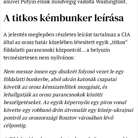
amivel Putyin elnök mindvégig vádolta Washingtont.
A titkos kémbunker leírása
A jelentés meglepően részletes leírást tartalmaz a CIA
által az orosz határ közelében létesített egyik „titkos”
földalatti parancsnoki központról… a helyszín
természetesen nem nyilvános:
Nem messze innen egy diszkrét folyosó vezet le egy
földalatti bunkerbe, ahol ukrán katonák csapatai
követik az orosz kémszatellitek mozgását, és
lehallgatják az orosz parancsnokok közötti
beszélgetéseket. Az egyik képernyőn egy piros vonal
követte egy robbanó drón útvonalát egy közép-ukrajnai
pontról az oroszországi Rosztov városában lévő
célpontig.