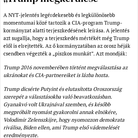
A NYT-jelentés legérdekesebb és legkülönösebb
momentumai közé tartozik a CIA-program Trump-
kormányzat alatti terjeszkedésének leírása. A jelentés
azt sugallja, hogy a terjeszkedés mértékét még Trump
elől is elrejtették. Az ő kormányzatában az orosz héják
csendben végezték a „piszkos munkát”. Azt mondják:
Trump 2016 novemberében történt megválasztása az
ukránokat és CIA-partnereiket is lázba hozta.
Trump dicsérte Putyint és elutasította Oroszország
szerepét a választásokba való beavatkozásban.
Gyanakvó volt Ukrajnával szemben, és később
megpróbált nyomást gyakorolni annak elnökére,
Volodimir Zelenszkijre, hogy nyomozzon demokrata
riválisa, Biden ellen, ami Trump első vádemelését
eredményezte.