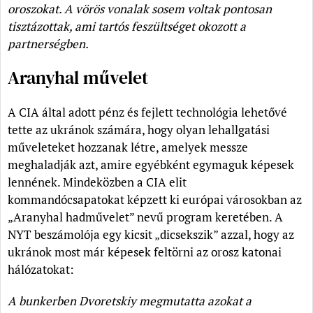
oroszokat. A vörös vonalak sosem voltak pontosan
tisztázottak, ami tartós feszültséget okozott a
partnerségben.
Aranyhal művelet
A CIA által adott pénz és fejlett technológia lehetővé
tette az ukránok számára, hogy olyan lehallgatási
műveleteket hozzanak létre, amelyek messze
meghaladják azt, amire egyébként egymaguk képesek
lennének. Mindeközben a CIA elit
kommandócsapatokat képzett ki európai városokban az
„Aranyhal hadművelet” nevű program keretében. A
NYT beszámolója egy kicsit „dicsekszik” azzal, hogy az
ukránok most már képesek feltörni az orosz katonai
hálózatokat:
A bunkerben Dvoretskiy megmutatta azokat a