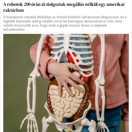
A robotok 200 órán át dolgoztak megállás nélkül egy amerikai
raktárban
A humanoid robotok fejlődése az elmúlt években látványosan felgyorsult, de a
legtöbb bemutató eddig inkább rövid technológiai demonstráció volt, mint
valódi bizonyíték arra, hogy ezek a gépek hosszú távon is képesek
helyettesíteni