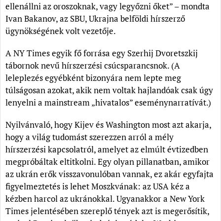
ellenállni az oroszoknak, vagy legyőzni őket” – mondta
Ivan Bakanov, az SBU, Ukrajna belföldi hírszerző
ügynökségének volt vezetője.
A NY Times egyik fő forrása egy Szerhij Dvoretszkij
tábornok nevű hírszerzési csúcsparancsnok. (A
leleplezés egyébként bizonyára nem lepte meg
túlságosan azokat, akik nem voltak hajlandóak csak úgy
lenyelni a mainstream „hivatalos” eseménynarratívát.)
Nyilvánvaló, hogy Kijev és Washington most azt akarja,
hogy a világ tudomást szerezzen arról a mély
hírszerzési kapcsolatról, amelyet az elmúlt évtizedben
megpróbáltak eltitkolni. Egy olyan pillanatban, amikor
az ukrán erők visszavonulóban vannak, ez akár egyfajta
figyelmeztetés is lehet Moszkvának: az USA kéz a
kézben harcol az ukránokkal. Ugyanakkor a New York
Times jelentésében szereplő tények azt is megerősítik,