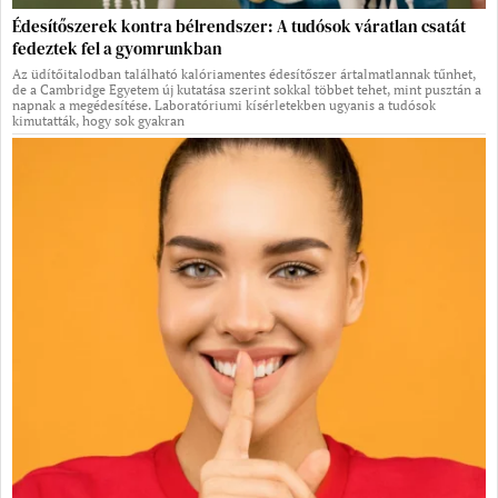
Édesítőszerek kontra bélrendszer: A tudósok váratlan csatát
fedeztek fel a gyomrunkban
Az üdítőitalodban található kalóriamentes édesítőszer ártalmatlannak tűnhet,
de a Cambridge Egyetem új kutatása szerint sokkal többet tehet, mint pusztán a
napnak a megédesítése. Laboratóriumi kísérletekben ugyanis a tudósok
kimutatták, hogy sok gyakran