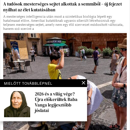
A tudósok mesterséges sejtet alkottak a semmiből – új fejezet
nyílhat az élet kutatásában
A mesterséges intelligencia után most a szintetikus biológia lépett egy
hatalmasat előre. Amerikai kutatóknak ugyanis sikerült létrehozniuk egy
teljesen mesterséges sejtet, amely nem egy élő szervezet módosított változata,
hanem szó szerint a
MIELŐTT TOVÁBBLÉPNÉL
2026 és a világ vége?
Újra előkerültek Baba
Vanga legijesztőbb
jóslatai