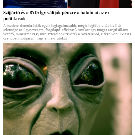
Szijjártó és a BYD: Így váltják pénzre a hatalmat az ex-
politikusok
A modern demokráciák egyik legizgalmasabb, mégis legtöbb vitát kiváltó
jelensége az úgynevezett „forgóajtó-effektus”. Amikor egy magas rangú állami
vezető, miniszter vagy miniszterelnök távozik a hivatalából, ritkán vonul vissza
csendben horgászni vagy emlékiratokat