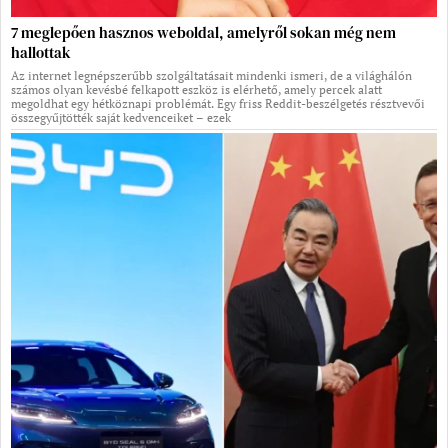
7 meglepően hasznos weboldal, amelyről sokan még nem
hallottak
Az internet legnépszerűbb szolgáltatásait mindenki ismeri, de a világhálón
számos olyan kevésbé felkapott eszköz is elérhető, amely percek alatt
megoldhat egy hétköznapi problémát. Egy friss Reddit-beszélgetés résztvevői
összegyűjtötték saját kedvenceiket – ezek