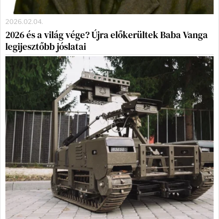
2026.02.04.
2026 és a világ vége? Újra előkerültek Baba Vanga
legijesztőbb jóslatai