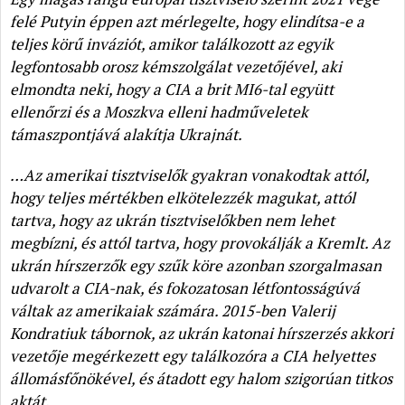
felé Putyin éppen azt mérlegelte, hogy elindítsa-e a
teljes körű inváziót, amikor találkozott az egyik
legfontosabb orosz kémszolgálat vezetőjével, aki
elmondta neki, hogy a CIA a brit MI6-tal együtt
ellenőrzi és a Moszkva elleni hadműveletek
támaszpontjává alakítja Ukrajnát.
…Az amerikai tisztviselők gyakran vonakodtak attól,
hogy teljes mértékben elkötelezzék magukat, attól
tartva, hogy az ukrán tisztviselőkben nem lehet
megbízni, és attól tartva, hogy provokálják a Kremlt. Az
ukrán hírszerzők egy szűk köre azonban szorgalmasan
udvarolt a CIA-nak, és fokozatosan létfontosságúvá
váltak az amerikaiak számára. 2015-ben Valerij
Kondratiuk tábornok, az ukrán katonai hírszerzés akkori
vezetője megérkezett egy találkozóra a CIA helyettes
állomásfőnökével, és átadott egy halom szigorúan titkos
aktát.