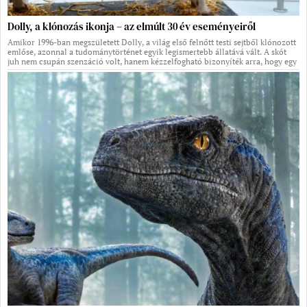
Dolly, a klónozás ikonja – az elmúlt 30 év eseményeiről
Amikor 1996-ban megszületett Dolly, a világ első felnőtt testi sejtből klónozott
emlőse, azonnal a tudománytörténet egyik legismertebb állatává vált. A skót
juh nem csupán szenzáció volt, hanem kézzelfogható bizonyíték arra, hogy egy