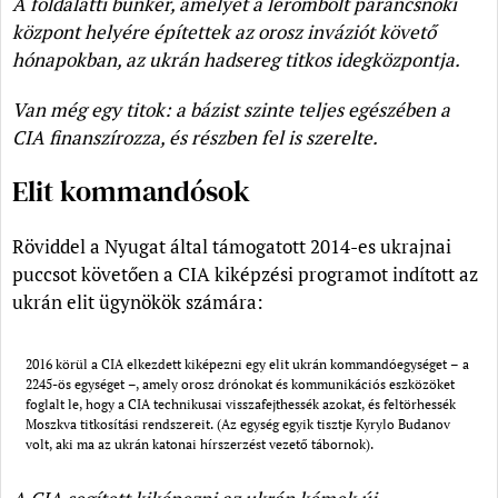
A földalatti bunker, amelyet a lerombolt parancsnoki
központ helyére építettek az orosz inváziót követő
hónapokban, az ukrán hadsereg titkos idegközpontja.
Van még egy titok: a bázist szinte teljes egészében a
CIA finanszírozza, és részben fel is szerelte.
Elit kommandósok
Röviddel a Nyugat által támogatott 2014-es ukrajnai
puccsot követően a CIA kiképzési programot indított az
ukrán elit ügynökök számára:
2016 körül a CIA elkezdett kiképezni egy elit ukrán kommandóegységet – a
2245-ös egységet –, amely orosz drónokat és kommunikációs eszközöket
foglalt le, hogy a CIA technikusai visszafejthessék azokat, és feltörhessék
Moszkva titkosítási rendszereit. (Az egység egyik tisztje Kyrylo Budanov
volt, aki ma az ukrán katonai hírszerzést vezető tábornok).