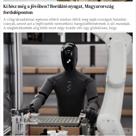
Ki hisz még a jövőben? Borúlátó nyugat, Magyarország
fordulóponton
A világ társadalmai egészen eltérő módon ítélik meg saját országuk haladási
irányát, amint azt a legfrissebb nemzetközi hangulatfelmérések is jól mutatják.
A megkérdezettek alig több mint négy tizede véli úgy globálisan, hogy