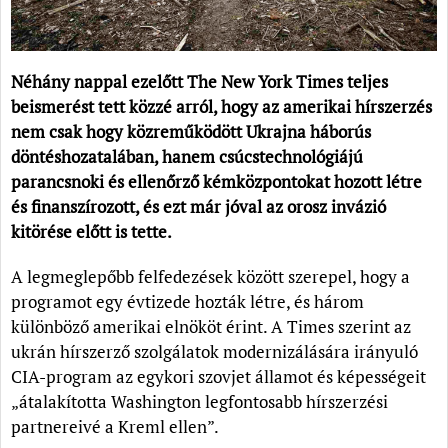
Néhány nappal ezelőtt The New York Times teljes
beismerést tett közzé arról, hogy az amerikai hírszerzés
nem csak hogy közreműködött Ukrajna háborús
döntéshozatalában, hanem csúcstechnológiájú
parancsnoki és ellenőrző kémközpontokat hozott létre
és finanszírozott, és ezt már jóval az orosz invázió
kitörése előtt is tette.
A legmeglepőbb felfedezések között szerepel, hogy a
programot egy évtizede hozták létre, és három
különböző amerikai elnököt érint. A Times szerint az
ukrán hírszerző szolgálatok modernizálására irányuló
CIA-program az egykori szovjet államot és képességeit
„átalakította Washington legfontosabb hírszerzési
partnereivé a Kreml ellen”.