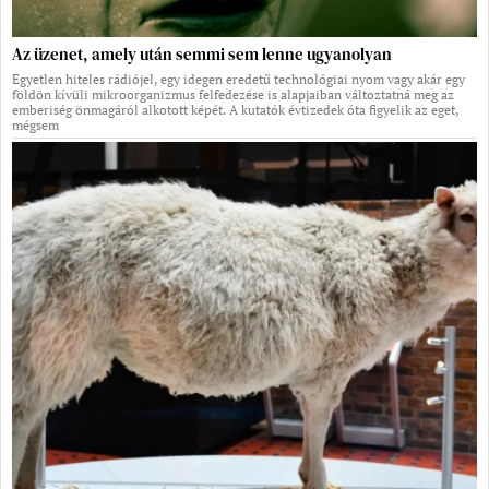
Az üzenet, amely után semmi sem lenne ugyanolyan
Egyetlen hiteles rádiójel, egy idegen eredetű technológiai nyom vagy akár egy
földön kívüli mikroorganizmus felfedezése is alapjaiban változtatná meg az
emberiség önmagáról alkotott képét. A kutatók évtizedek óta figyelik az eget,
mégsem