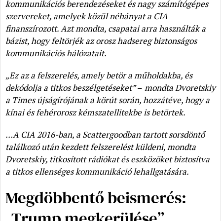
kommunikációs berendezéseket és nagy számítógépes
szervereket, amelyek közül néhányat a CIA
finanszírozott. Azt mondta, csapatai arra használták a
bázist, hogy feltörjék az orosz hadsereg biztonságos
kommunikációs hálózatait.
„Ez az a felszerelés, amely betör a műholdakba, és
dekódolja a titkos beszélgetéseket”
–
mondta Dvoretskiy
a Times újságírójának a körút során, hozzátéve, hogy a
kínai és fehérorosz kémszatellitekbe is betörtek.
…A CIA 2016-ban, a Scattergoodban tartott sorsdöntő
találkozó után kezdett felszerelést küldeni, mondta
Dvoretskiy, titkosított rádiókat és eszközöket biztosítva
a titkos ellenséges kommunikáció lehallgatására.
Megdöbbentő beismerés:
„Trump megkerülése”