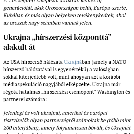
A CIA segített kiképezni az ukrán kémek új
generációját, akik Oroszországon belül, Európa-szerte,
Kubában és más olyan helyeken tevékenykedtek, ahol
az oroszok nagy számban vannak jelen.
Ukrajna „hírszerzési központtá”
alakult át
Az USA hírszerző hálózata
Ukrajná
ban (amely a NATO
hírszerző hálózatával is egyenértékű) a valóságban
sokkal kiterjedtebb volt, mint ahogyan azt a korábbi
médiaspekuláció nagyjából elképzelte. Ukrajna már
régóta hatalmas „hírszerzési csomópont” Washington és
partnerei számára:
Jelenlegi és volt ukrajnai, amerikai és európai
tisztviselők olyan partnerségről számoltak be (több mint
200 interjúban), amely folyamatosan bővült, és Ukrajnát