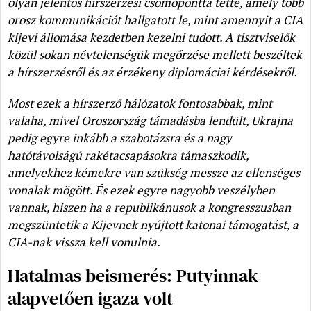
olyan jelentős hírszerzési csomóponttá tette, amely több
orosz kommunikációt hallgatott le, mint amennyit a CIA
kijevi állomása kezdetben kezelni tudott. A tisztviselők
közül sokan névtelenségük megőrzése mellett beszéltek
a hírszerzésről és az érzékeny diplomáciai kérdésekről.
Most ezek a hírszerző hálózatok fontosabbak, mint
valaha, mivel Oroszország támadásba lendült, Ukrajna
pedig egyre inkább a szabotázsra és a nagy
hatótávolságú rakétacsapásokra támaszkodik,
amelyekhez kémekre van szükség messze az ellenséges
vonalak mögött. És ezek egyre nagyobb veszélyben
vannak, hiszen ha a republikánusok a kongresszusban
megszüntetik a Kijevnek nyújtott katonai támogatást, a
CIA-nak vissza kell vonulnia.
Hatalmas beismerés: Putyinnak
alapvetően igaza volt