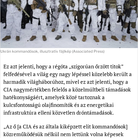
Ukrán kommandósok, illusztratív fájlkép (Associated Press)
Ez azt jelenti, hogy a régóta „szigorúan őrzött titok”
felfedésével a világ egy nagy lépéssel közelebb került a
harmadik világháborúhoz, mivel ez azt jelenti, hogy a
CIA nagymértékben felelős a közelmúltbeli támadások
hatékonyságáért, amelyek közé tartoznak a
kulcsfontosságú olajfinomítók és az energetikai
infrastruktúra elleni közvetlen dróntámadások.
„Az ő [a CIA és az általa kiképzett elit kommandósok]
közreműködésük nélkül nem lettünk volna képesek