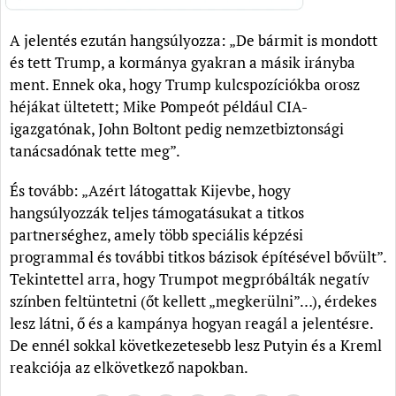
A jelentés ezután hangsúlyozza: „De bármit is mondott
és tett Trump, a kormánya gyakran a másik irányba
ment. Ennek oka, hogy Trump kulcspozíciókba orosz
héjákat ültetett; Mike Pompeót például CIA-
igazgatónak, John Boltont pedig nemzetbiztonsági
tanácsadónak tette meg”.
És tovább: „Azért látogattak Kijevbe, hogy
hangsúlyozzák teljes támogatásukat a titkos
partnerséghez, amely több speciális képzési
programmal és további titkos bázisok építésével bővült”.
Tekintettel arra, hogy Trumpot megpróbálták negatív
színben feltüntetni (őt kellett „megkerülni”…), érdekes
lesz látni, ő és a kampánya hogyan reagál a jelentésre.
De ennél sokkal következetesebb lesz Putyin és a Kreml
reakciója az elkövetkező napokban.